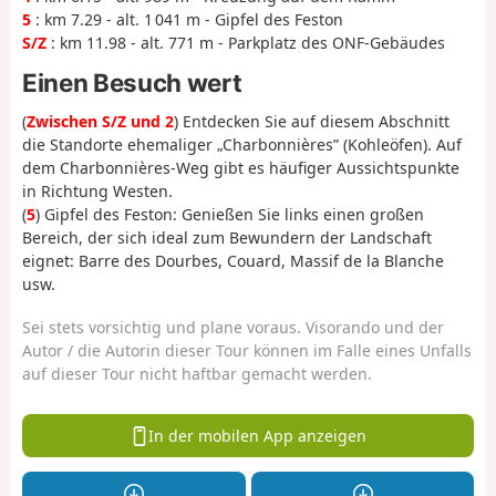
5
: km 7.29 - alt. 1 041 m - Gipfel des Feston
S/Z
: km 11.98 - alt. 771 m - Parkplatz des ONF-Gebäudes
Einen Besuch wert
(
Zwischen S/Z und 2
) Entdecken Sie auf diesem Abschnitt
die Standorte ehemaliger „Charbonnières” (Kohleöfen). Auf
dem Charbonnières-Weg gibt es häufiger Aussichtspunkte
in Richtung Westen.
(
5
) Gipfel des Feston: Genießen Sie links einen großen
Bereich, der sich ideal zum Bewundern der Landschaft
eignet: Barre des Dourbes, Couard, Massif de la Blanche
usw.
Sei stets vorsichtig und plane voraus. Visorando und der
Autor / die Autorin dieser Tour können im Falle eines Unfalls
auf dieser Tour nicht haftbar gemacht werden.
In der mobilen App anzeigen