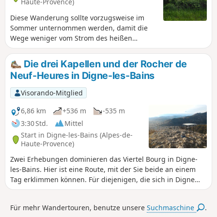
Haute-Provence)
Diese Wanderung sollte vorzugsweise im
Sommer unternommen werden, damit die
Wege weniger vom Strom des heißen
Wassers überflutet sind. Es handelt sich um
eine sehr leicht zu bewältigende
Die drei Kapellen und der Rocher de
Wanderung auf sehr gut ausgebauten
Neuf-Heures in Digne-les-Bains
Wegen, deren einzige Schwierigkeit ein
Abstieg ist, der manchen abschrecken
Visorando-Mitglied
könnte. Außerdem gibt es einige
schwindelerregende Abschnitte. Personen
6,86 km
+536 m
-535 m
mit Höhenangst sollten diese Wanderung
3:30 Std.
Mittel
nicht unternehmen. Der Beginn der
Start in Digne-les-Bains (Alpes-de-
Wanderung ist etwas von wilder Vegetation
Haute-Provence)
überwuchert, die etwas die Oberhand
Zwei Erhebungen dominieren das Viertel Bourg in Digne-
gewinnt. Die Wege sind stellenweise auf
les-Bains. Hier ist eine Route, mit der Sie beide an einem
einigen Metern mit Wasser bedeckt, doch
Tag erklimmen können. Für diejenigen, die sich in Digne
gleich danach taucht der Weg wieder auf.
befinden, ist es angenehm, direkt von der Stadt aus zu
Danach beginnt ein gleichmäßiger, stetiger
starten.
Aufstieg ohne Hindernisse.
Für mehr Wandertouren, benutze unsere
Suchmaschine
.