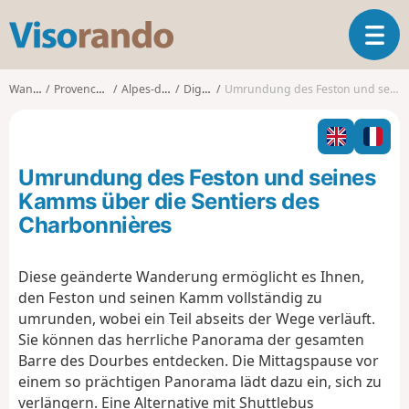
V
T
i
o
s
g
o
Wanderungen
Provence-Alpes-Côte d'Azur
Alpes-de-Haute-Provence
Digne-les-Bains
Umrundung des Feston und seines Kamms über die Sentiers des Charbonnières
g
r
l
a
e
n
n
d
Umrundung des Feston und seines
a
o
v
Kamms über die Sentiers des
i
Charbonnières
g
a
t
Diese geänderte Wanderung ermöglicht es Ihnen,
i
den Feston und seinen Kamm vollständig zu
o
umrunden, wobei ein Teil abseits der Wege verläuft.
n
Sie können das herrliche Panorama der gesamten
Barre des Dourbes entdecken. Die Mittagspause vor
einem so prächtigen Panorama lädt dazu ein, sich zu
verlängern. Eine Alternative mit Shuttlebus