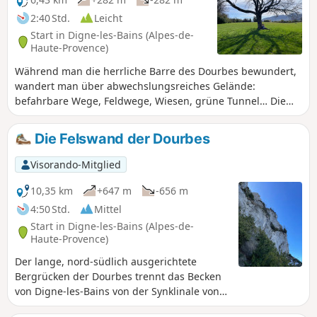
2:40 Std.
Leicht
Start in Digne-les-Bains (Alpes-de-
Haute-Provence)
Während man die herrliche Barre des Dourbes bewundert,
wandert man über abwechslungsreiches Gelände:
befahrbare Wege, Feldwege, Wiesen, grüne Tunnel… Die
hügelige Landschaft sorgt für abwechslungsreiche
Ausblicke und trainiert die Beine mehr als auf ebenem
Die Felswand der Dourbes
Gelände. Es handelt sich also um einen halbtägigen
Familienspaziergang mit einem Ausgangspunkt 30 Minuten
Visorando-Mitglied
von Digne entfernt. Wenn Sie sich selbst oder anderen Lust
auf einen Aufstieg zur Barre machen wollen, dann wird
10,35 km
+647 m
-656 m
Ihnen diese Wanderung das Wasser im Mund
4:50 Std.
Mittel
zusammenlaufen lassen!
Start in Digne-les-Bains (Alpes-de-
Haute-Provence)
Der lange, nord-südlich ausgerichtete
Bergrücken der Dourbes trennt das Becken
von Digne-les-Bains von der Synklinale von
Barrême. Sie erhebt sich über zwanzig