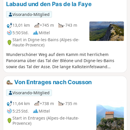
Labaud und den Pas de la Faye
Visorando-Mitglied
13,01 km
+745 m
-743 m
5:50 Std.
Mittel
Start in Digne-les-Bains (Alpes-de-
Haute-Provence)
Wunderschöner Weg auf dem Kamm mit herrlichem
Panorama über das Tal der Bléone und Digne-les-Bains
sowie das Tal der Asse. Die lange Kalksteinfelswand
erstreckt sich von Süden nach Norden über fast siebzehn
Kilometer und endet im Norden am Pic de Couard (1988 m).
Von Entrages nach Cousson
Visorando-Mitglied
11,64 km
+738 m
-735 m
5:25 Std.
Mittel
Start in Entrages (Alpes-de-Haute-
Provence)