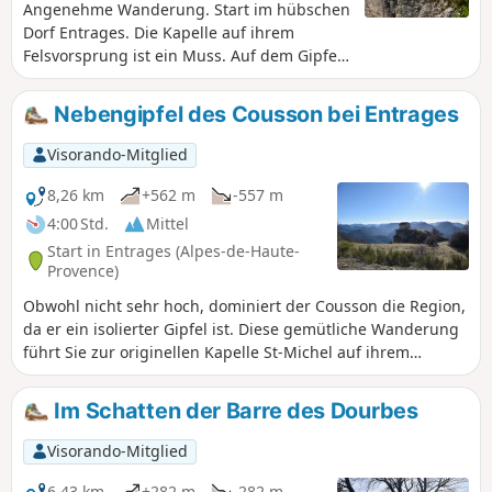
Angenehme Wanderung. Start im hübschen
Dorf Entrages. Die Kapelle auf ihrem
Felsvorsprung ist ein Muss. Auf dem Gipfel
des Cousson erwartet Sie ein
wunderschöner 360°-Panoramablick.
Nebengipfel des Cousson bei Entrages
Visorando-Mitglied
8,26 km
+562 m
-557 m
4:00 Std.
Mittel
Start in Entrages (Alpes-de-Haute-
Provence)
Obwohl nicht sehr hoch, dominiert der Cousson die Region,
da er ein isolierter Gipfel ist. Diese gemütliche Wanderung
führt Sie zur originellen Kapelle St-Michel auf ihrem
Aussichtspunkt und dann zum Südgipfel mit seiner
atemberaubenden Aussicht. Diese Wanderung bietet ein
Im Schatten der Barre des Dourbes
ausgezeichnetes Verhältnis zwischen Aussicht und
Schwierigkeitsgrad! Ideal für Familien. Die Wanderung
Visorando-Mitglied
dauert etwa 3 bis 3,5 Stunden, nicht länger. Es gibt keine
Überraschungen.
6,43 km
+282 m
-282 m