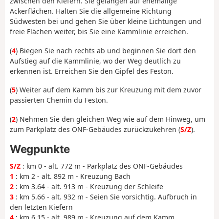
zwischen den Kiefern. Sie gelangen auf ehemalige
Ackerflächen. Halten Sie die allgemeine Richtung
Südwesten bei und gehen Sie über kleine Lichtungen und
freie Flächen weiter, bis Sie eine Kammlinie erreichen.
(
4
) Biegen Sie nach rechts ab und beginnen Sie dort den
Aufstieg auf die Kammlinie, wo der Weg deutlich zu
erkennen ist. Erreichen Sie den Gipfel des Feston.
(
5
) Weiter auf dem Kamm bis zur Kreuzung mit dem zuvor
passierten Chemin du Feston.
(
2
) Nehmen Sie den gleichen Weg wie auf dem Hinweg, um
zum Parkplatz des ONF-Gebäudes zurückzukehren (
S/Z
).
Wegpunkte
S/Z
: km 0 - alt. 772 m - Parkplatz des ONF-Gebäudes
1
: km 2 - alt. 892 m - Kreuzung Bach
2
: km 3.64 - alt. 913 m - Kreuzung der Schleife
3
: km 5.66 - alt. 932 m - Seien Sie vorsichtig. Aufbruch in
den letzten Kiefern
4
: km 6.15 - alt. 989 m - Kreuzung auf dem Kamm