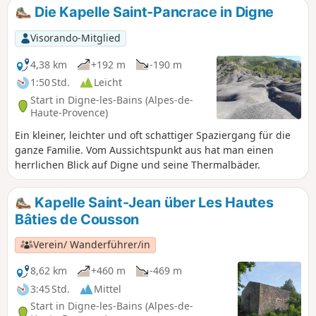
Kilometer in mehreren Etagen und erreicht
Die Kapelle Saint-Pancrace in Digne
ihren höchsten Punkt, den Pic de Couar, auf
1988 m Höhe.
Visorando-Mitglied
4,38 km
+192 m
-190 m
1:50 Std.
Leicht
Start in Digne-les-Bains (Alpes-de-
Haute-Provence)
Ein kleiner, leichter und oft schattiger Spaziergang für die
ganze Familie. Vom Aussichtspunkt aus hat man einen
herrlichen Blick auf Digne und seine Thermalbäder.
Kapelle Saint-Jean über Les Hautes
Bâties de Cousson
Verein/ Wanderführer/in
8,62 km
+460 m
-469 m
3:45 Std.
Mittel
Start in Digne-les-Bains (Alpes-de-