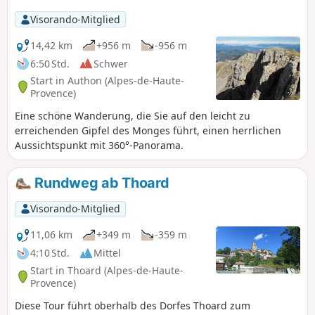
Visorando-Mitglied
14,42 km
+956 m
-956 m
6:50 Std.
Schwer
Start in Authon (Alpes-de-Haute-
Provence)
Eine schöne Wanderung, die Sie auf den leicht zu
erreichenden Gipfel des Monges führt, einen herrlichen
Aussichtspunkt mit 360°-Panorama.
Rundweg ab Thoard
Visorando-Mitglied
11,06 km
+349 m
-359 m
4:10 Std.
Mittel
Start in Thoard (Alpes-de-Haute-
Provence)
Diese Tour führt oberhalb des Dorfes Thoard zum