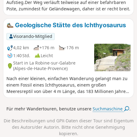
Aufstieg.Der Weg verläuft teilweise auf einer befahrbaren
Piste, zumindest für Geländewagen, daher ist er recht breit.
Geologische Stätte des Ichthyosaurus
Visorando-Mitglied
4,02 km
+176 m
-176 m
1:40 Std.
Leicht
Start in La Robine-sur-Galabre
(Alpes-de-Haute-Provence)
Nach einer kleinen, einfachen Wanderung gelangt man zu
einem Fossil eines Ichthyosaurus, einem großen
Meeresreptil von über 4 m Länge, das 183 Millionen Jahre
alt ist. Der Weg führt an einer eher kühlen Schlucht
entlang, bevor er an einem mit Flaumeichen und Buchen
Für mehr Wandertouren, benutze unsere
Suchmaschine
.
bewaldeten Hang bis zum Col du Jas hinaufführt. Die
archäologische Stätte befindet sich 200 m hinter dem Pass.
Die Beschreibungen und GPX-Daten dieser Tour sind Eigentum
des Autors/der Autorin. Bitte nicht ohne Genehmigung
kopieren.