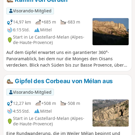
Visorando-Mitglied
14,97 km
+685 m
-683 m
6:15 Std.
Mittel
Start in Le Castellard-Melan (Alpes-
de-Haute-Provence)
Auf dem Gipfel erwartet uns ein garantierter 360°-
Panoramablick, bei dem nur die Monges den Oisans
verdecken. Blick nach Süden bis zur Basse Provence, über
den Berg Lure, den Mont Ventoux, den Dévoluy mit dem Pic
de Bure, das Tal der Blanche in Richtung Digne usw.
Gipfel des Corbeau von Mélan aus
Kontrast zwischen dem mediterranen Aufstieg in Richtung
Süden und dem kälteren Bergrücken.
Visorando-Mitglied
12,27 km
+508 m
-508 m
4:55 Std.
Mittel
Start in Le Castellard-Melan (Alpes-
de-Haute-Provence)
Eine Rundwanderung, die im Weiler Mélan beginnt und