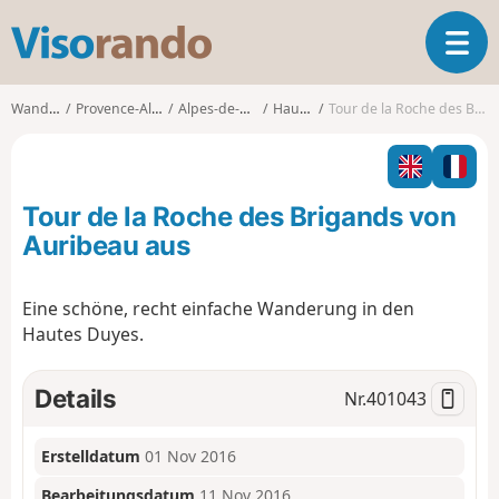
V
T
i
o
s
g
o
Wanderungen
Provence-Alpes-Côte d'Azur
Alpes-de-Haute-Provence
Hautes-Duyes
Tour de la Roche des Brigands von Auribeau aus
g
r
l
a
e
n
n
d
Tour de la Roche des Brigands von
a
o
v
Auribeau aus
i
g
Eine schöne, recht einfache Wanderung in den
a
Hautes Duyes.
t
i
o
Details
Nr.
401043
n
Erstelldatum
01 Nov 2016
Bearbeitungsdatum
11 Nov 2016