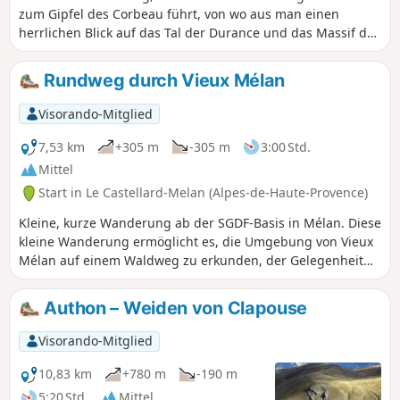
zum Gipfel des Corbeau führt, von wo aus man einen
herrlichen Blick auf das Tal der Durance und das Massif des
Monges hat. Die Route wechselt zwischen breiten Wegen,
offenen Landschaften und Waldabschnitten. Sie ist ohne
Rundweg durch Vieux Mélan
Schwierigkeiten zu bewältigen.
Visorando-Mitglied
7,53 km
+305 m
-305 m
3:00 Std.
Mittel
Start in Le Castellard-Melan (Alpes-de-Haute-Provence)
Kleine, kurze Wanderung ab der SGDF-Basis in Mélan. Diese
kleine Wanderung ermöglicht es, die Umgebung von Vieux
Mélan auf einem Waldweg zu erkunden, der Gelegenheit
für eine erfrischende Pause bietet.Achtung: An einigen
Stellen müssen Absperrungen geschlossen werden. Eine
Authon – Weiden von Clapouse
Wasserstelle befindet sich auf dem Friedhof in der Nähe
der Kapelle. Der erste Abschnitt auf dem DFCI-Weg verläuft
Visorando-Mitglied
in der Sonne, der Rest im Schatten auf dem Waldweg.
10,83 km
+780 m
-190 m
5:20 Std.
Mittel