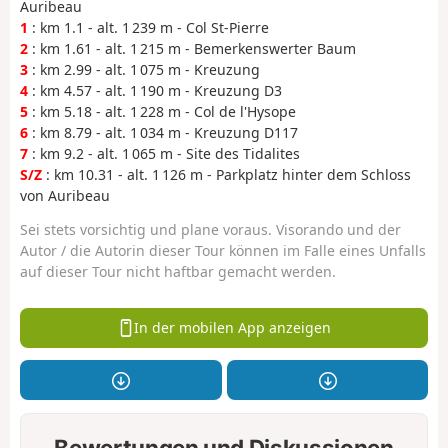
Auribeau
1
: km 1.1 - alt. 1 239 m - Col St-Pierre
2
: km 1.61 - alt. 1 215 m - Bemerkenswerter Baum
3
: km 2.99 - alt. 1 075 m - Kreuzung
4
: km 4.57 - alt. 1 190 m - Kreuzung D3
5
: km 5.18 - alt. 1 228 m - Col de l'Hysope
6
: km 8.79 - alt. 1 034 m - Kreuzung D117
7
: km 9.2 - alt. 1 065 m - Site des Tidalites
S/Z
: km 10.31 - alt. 1 126 m - Parkplatz hinter dem Schloss
von Auribeau
Sei stets vorsichtig und plane voraus. Visorando und der
Autor / die Autorin dieser Tour können im Falle eines Unfalls
auf dieser Tour nicht haftbar gemacht werden.
In der mobilen App anzeigen
Bewertungen und Diskussionen