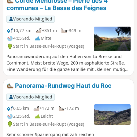
Col de Menufosse – Pierre des 4
Wanderung, die für alle, auch für Kinder, geeignet ist.
communes – La Basse des Feignes
Visorando-Mitglied
10,77 km
+351 m
-349 m
4:05 Std.
Mittel
Start in Basse-sur-le-Rupt (Vosges)
Panoramawanderung auf den Höhen von La Bresse und
Cornimont. Meist breite Wege, 200 m asphaltierte Straße.
Eine Wanderung für die ganze Familie mit „kleinen mutigen
Wanderern”.
Panorama-Rundweg Haut du Roc
Visorando-Mitglied
6,65 km
+172 m
-172 m
2:25 Std.
Leicht
Start in Basse-sur-le-Rupt (Vosges)
Sehr schöner Spaziergang mit zahlreichen