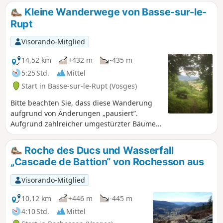
Planois angelegt. Sie kann in beide
Kleine Wanderwege von Basse-sur-le-
Richtungen begangen werden.
Rupt
Visorando-Mitglied
14,52 km
+432 m
-435 m
5:25 Std.
Mittel
Start in Basse-sur-le-Rupt (Vosges)
Bitte beachten Sie, dass diese Wanderung
aufgrund von Änderungen „pausiert”.
Aufgrund zahlreicher umgestürzter Bäume
ist der Weg versperrt und muss geändert
werden. Wir bitten um Ihr Verständnis.
Roche des Ducs und Wasserfall
Wanderung mit Schwerpunkt auf kleinen
„Cascade de Battion“ von Rochesson aus
Wegen und dreizehn Aussichtspunkten mit
Bänken rund um Basse-sur-le-Rupt und dem
Visorando-Mitglied
Gipfel des Haut du Roc. Die Strecke setzt
sich aus verschiedenen Abschnitten von vier
10,12 km
+446 m
-445 m
bestehenden und sehr gut markierten
4:10 Std.
Mittel
Rundwegen zusammen.Zwei mögliche