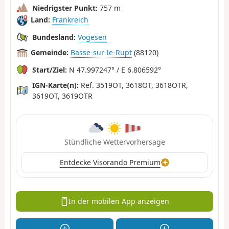
Niedrigster Punkt:
757 m
Land:
Frankreich
Bundesland:
Vogesen
Gemeinde:
Basse-sur-le-Rupt
(88120)
Start/Ziel:
N 47.997247° / E 6.806592°
IGN-Karte(n):
Ref. 3519OT, 3618OT, 3618OTR,
3619OT, 3619OTR
Stündliche Wettervorhersage
Entdecke Visorando Premium
In der mobilen App anzeigen