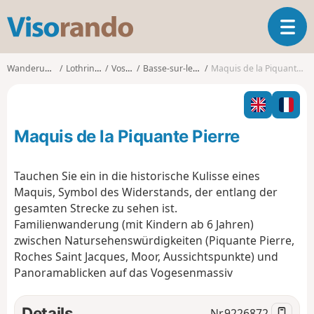
V
T
i
o
s
g
o
Wanderungen
Lothringen
Vosges
Basse-sur-le-Rupt
Maquis de la Piquante Pierre
g
r
l
a
e
n
n
d
Maquis de la Piquante Pierre
a
o
v
i
Tauchen Sie ein in die historische Kulisse eines
g
Maquis, Symbol des Widerstands, der entlang der
a
gesamten Strecke zu sehen ist.
t
Familienwanderung (mit Kindern ab 6 Jahren)
i
o
zwischen Natursehenswürdigkeiten (Piquante Pierre,
n
Roches Saint Jacques, Moor, Aussichtspunkte) und
Panoramablicken auf das Vogesenmassiv
Details
Nr.
9226872