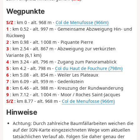
Wegpunkte
S/Z
: km 0 - alt. 968 m -
Col de Menufosse (966m)
1
: km 0.52 - alt. 997 m - Gemeinsame Abzweigung Hin- und
Rückweg
2
: km 0.98 - alt. 1 008 m - Piquante Pierre
3
: km 2.54 - alt. 867 m - Abzweigung zur verkürzten
Variante (6,1 km)
4
: km 3.24 - alt. 796 m - Zugang zum Panoramablick
5
: km 4.2 - alt. 798 m -
Col du Haut de Fouchure (798m)
6
: km 5.08 - alt. 854 m - Weiler Les Plateaux
7
: km 6.09 - alt. 959 m - Gedenkstein
8
: km 6.46 - alt. 988 m - Kreuzung der Rundwanderung
9
: km 7.12 - alt. 1 004 m - Moor / Roches Saint-Jacques
S/Z
: km 8.77 - alt. 968 m -
Col de Menufosse (966m)
Hinweise
Achtung: Durch zahlreiche Baumfällarbeiten weichen die
auf der IGN-Karte eingezeichneten Wege vom aktuellen
tatsächlichen Verlauf ab. Folgen Sie daher genau der