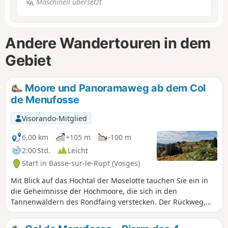
Maschinell übersetzt
Andere Wandertouren in dem
Gebiet
Moore und Panoramaweg ab dem Col
de Menufosse
Visorando-Mitglied
6,00 km
+105 m
-100 m
2:00 Std.
Leicht
Start in Basse-sur-le-Rupt (Vosges)
Mit Blick auf das Hochtal der Moselotte tauchen Sie ein in
die Geheimnisse der Hochmoore, die sich in den
Tannenwäldern des Rondfaing verstecken. Der Rückweg,
der wie ein Balkon angelegt ist, bietet Ihnen bis zum Ende
herrliche Ausblicke, vor allem im Herbst. Sehr einfache