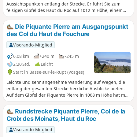
Aussichtspunkten entlang der Strecke. Er führt Sie zum
felsigen Gipfel des Haut du Roc auf 1012 m Höhe, einem
idealen Ort für eine Pause mit einem herrlichen Panorama
über das Moselotte-Tal bis nach Remiremont.
Die Piquante Pierre am Ausgangspunkt
des Col du Haut de Fouchure
Visorando-Mitglied
6,08 km
+240 m
-245 m
2:20 Std.
Leicht
Start in Basse-sur-le-Rupt (Vosges)
Leichte und sehr angenehme Wanderung auf Wegen, die
entlang der gesamten Strecke herrliche Ausblicke bieten.
Auf dem Gipfel der Piquante Pierre in 1008 m Höhe hat man
einen grandiosen Blick auf einen Teil des Vogesenvorlandes
und den unteren Teil des Moselotte-Tals sowie auf das
Rundstrecke Piquante Pierre, Col de la
umliegende Hochgebirge. Der Abstieg führt durch das
Croix des Moinats, Haut du Roc
malerische Tal der Plateaux, wo die Aussicht ebenfalls
wunderschön ist. Nach einem letzten Aussichtspunkt
Visorando-Mitglied
erreichen Sie den Col du Haut de Fouchure.