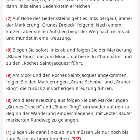
dann links einen Gedenkstein erreichen.
(
7
) Auf Höhe des Gedenksteins geht es links bergauf, immer
der Markierung „Grünes Dreieck“ folgend. Nach einem
kurzen, aber steilen Aufstieg biegt der Weg nach rechts ab
und mündet in eine Kreuzung.
(
8
) Biegen Sie sofort links ab und folgen Sie der Markierung
„Blauer Ring“, die zum Moor „Tourbière du Champâtre“ und
zu den „Roches Saint-Jacques“ führt.
(
9
) Am Moor und den Roches Saint-Jacques angekommen,
folgen Sie den Markierungen „Grüne Scheibe“ und „Grüner
Ring“, die zurück zur vorherigen Kreuzung führen.
(
8
) Von dieser Kreuzung aus folgen Sie den Markierungen
„Grünes Dreieck“ und „Blauer Ring“, um wieder auf den zu
Beginn der Wanderung eingeschlagenen, mit „Roter Raute“
markierten Rundweg zu gelangen.
(
1
) Biegen Sie dann links ab, nun müssen Sie nur noch bis
zum Parkplatz hinuntergehen. (
S/Z
).