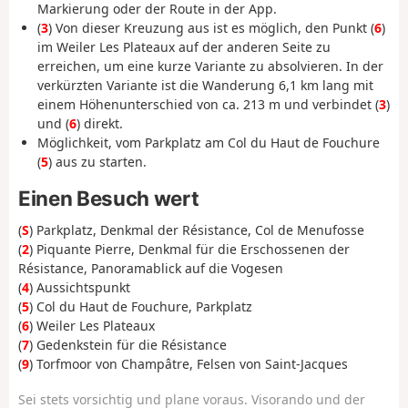
Markierung oder der Route in der App.
(
3
) Von dieser Kreuzung aus ist es möglich, den Punkt (
6
)
im Weiler Les Plateaux auf der anderen Seite zu
erreichen, um eine kurze Variante zu absolvieren. In der
verkürzten Variante ist die Wanderung 6,1 km lang mit
einem Höhenunterschied von ca. 213 m und verbindet (
3
)
und (
6
) direkt.
Möglichkeit, vom Parkplatz am Col du Haut de Fouchure
(
5
) aus zu starten.
Einen Besuch wert
(
S
) Parkplatz, Denkmal der Résistance, Col de Menufosse
(
2
) Piquante Pierre, Denkmal für die Erschossenen der
Résistance, Panoramablick auf die Vogesen
(
4
) Aussichtspunkt
(
5
) Col du Haut de Fouchure, Parkplatz
(
6
) Weiler Les Plateaux
(
7
) Gedenkstein für die Résistance
(
9
) Torfmoor von Champâtre, Felsen von Saint-Jacques
Sei stets vorsichtig und plane voraus. Visorando und der