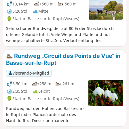
13,14 km
+560 m
-560 m
5:20 Std.
Mittel
Start in Basse-sur-le-Rupt (Vosges)
Sehr schöner Rundweg, der auf 80 % der Strecke durch
offenes Gelände führt. Viele Wege und Pfade und nur
wenige asphaltierte Straßen. Verlauf entlang des
Waldrands mit sehr schönen Ausblicken auf die
umliegenden Täler und Gipfel.
Rundweg „Circuit des Points de Vue” in
Basse-sur-le-Rupt
Visorando-Mitglied
6,50 km
+258 m
-261 m
2:35 Std.
Leicht
Start in Basse-sur-le-Rupt (Vosges)
Rundweg auf den Höhen von Basse-sur-
le-Rupt (oder Planois) unterhalb des
Haut du Roc. Dieser permanente
Rundweg wurde vom Seniorenclub von