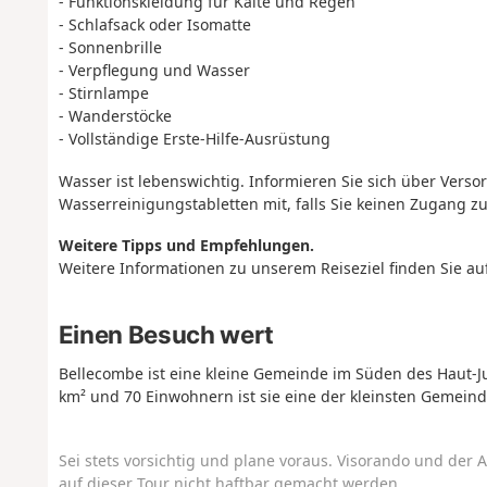
- Funktionskleidung für Kälte und Regen
- Schlafsack oder Isomatte
- Sonnenbrille
- Verpflegung und Wasser
- Stirnlampe
- Wanderstöcke
- Vollständige Erste-Hilfe-Ausrüstung
Wasser ist lebenswichtig. Informieren Sie sich über Vers
Wasserreinigungstabletten mit, falls Sie keinen Zugang z
Weitere Tipps und Empfehlungen.
Weitere Informationen zu unserem Reiseziel finden Sie au
Einen Besuch wert
Bellecombe ist eine kleine Gemeinde im Süden des Haut-Ju
km² und 70 Einwohnern ist sie eine der kleinsten Geme
Sei stets vorsichtig und plane voraus. Visorando und der A
auf dieser Tour nicht haftbar gemacht werden.