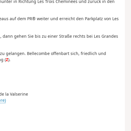
nter in Richtung Les Trois Cheminées und zurück in den
aus auf dem PR® weiter und erreicht den Parkplatz von Les
, dann gehen Sie bis zu einer Straße rechts bei Les Grandes
zu gelangen. Bellecombe offenbart sich, friedlich und
ung
(
Z
).
de la Valserine
ère)