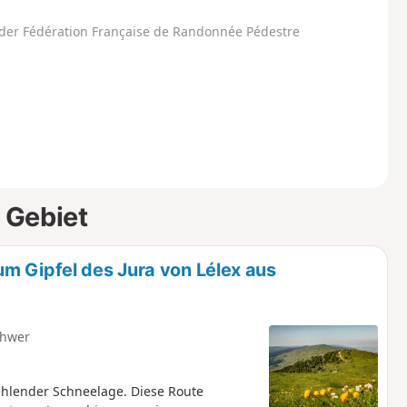
der Fédération Française de Randonnée Pédestre
 Gebiet
m Gipfel des Jura von Lélex aus
hwer
fehlender Schneelage. Diese Route