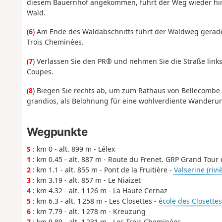
diesem Bauernhof angekommen, führt der Weg wieder hinu
Wald.
(
6
) Am Ende des Waldabschnitts führt der Waldweg gerade
Trois Cheminées.
(
7
) Verlassen Sie den PR® und nehmen Sie die Straße links
Coupes.
(
8
) Biegen Sie rechts ab, um zum Rathaus von Bellecombe 
grandios, als Belohnung für eine wohlverdiente Wander
Wegpunkte
S
: km 0 - alt. 899 m - Lélex
1
: km 0.45 - alt. 887 m - Route du Frenet. GRP Grand Tour 
2
: km 1.1 - alt. 855 m - Pont de la Fruitière -
Valserine (rivi
3
: km 3.19 - alt. 857 m - Le Niaizet
4
: km 4.32 - alt. 1 126 m - La Haute Cernaz
5
: km 6.3 - alt. 1 258 m - Les Closettes -
école des Closettes
6
: km 7.79 - alt. 1 278 m - Kreuzung
7
: km 9.89 - alt. 1 231 m - Les Trois Cheminées