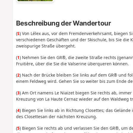
Beschreibung der Wandertour
(
S
) Von Lélex aus, vor dem Fremdenverkehrsamt, biegen S
verschiedenen Geschäften und der Skischule, bis Sie die Kr
zweispurige Straße übergeht.
(
1
) Nehmen Sie den GR®, die zweite Straße rechts (genann
Fruitière, über die Sie die Valserine überqueren können.
(
2
)
Nach der Brücke bleiben Sie links auf dem GR® und fol
einem Feldweg wird. Gehen Sie so weiter bis zum Ende de
(
3
) Am Ort namens Le Niaizet biegen Sie rechts ab, immer
Kreuzung von La Haute Cernaz wieder auf den Waldweg tr
(
4
) Biegen Sie links ab in Richtung Closettes; das Geländ
des Closettes
an der nächsten Kreuzung.
(
5
) Biegen Sie rechts ab und verlassen Sie den GR®, um de