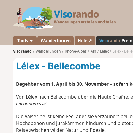
V
i
s
o
r
a
Tools
Wandertouren
Hilfe ↗
Viso
rando
Prem
n
Visorando
Wanderungen
Rhône-Alpes
Ain
Lélex
Lélex - Bel
d
o
Lélex - Bellecombe
Begehbar vom 1. April bis 30. November – sofern k
Von Lélex nach Bellecombe über die Haute Chaîne: 
enchanteresse
“.
Die Valserine ist keine Fee, aber sie verzaubert bei 
Hochebenen und Jurakämmen hindurch und bietet at
Reise zwischen wilder Natur und Poesie.