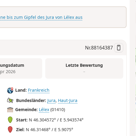
e bis zum Gipfel des Jura von Lélex aus
Nr.
88164387
tungsdatum
Letzte Bewertung
Apr 2026
–
Land:
Frankreich
Bundesländer:
Jura
,
Haut-Jura
Gemeinde:
Lélex
(01410)
Start:
N 46.304572° / E 5.943574°
Ziel:
N 46.31468° / E 5.9075°