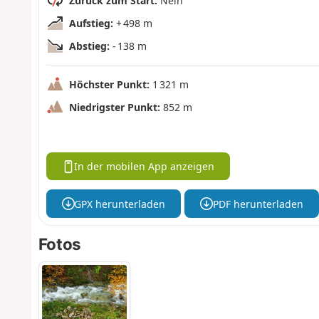
Zurück zum Start:
Nein
Aufstieg:
+ 498 m
Abstieg:
- 138 m
Höchster Punkt:
1 321 m
Niedrigster Punkt:
852 m
In der mobilen App anzeigen
GPX herunterladen
PDF herunterladen
Fotos