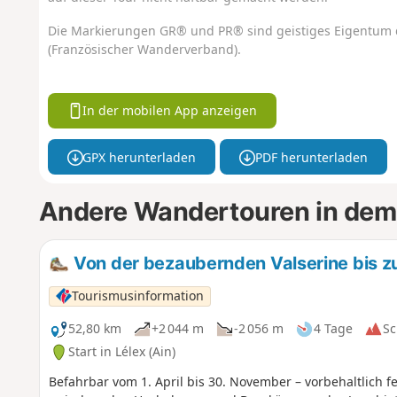
Die Markierungen GR® und PR® sind geistiges Eigentum 
(Französischer Wanderverband).
In der mobilen App anzeigen
GPX herunterladen
PDF herunterladen
Andere Wandertouren in dem
Von der bezaubernden Valserine bis zu
Tourismusinformation
52,80 km
+2 044 m
-2 056 m
4 Tage
Sc
Start in Lélex (Ain)
Befahrbar vom 1. April bis 30. November – vorbehaltlich 