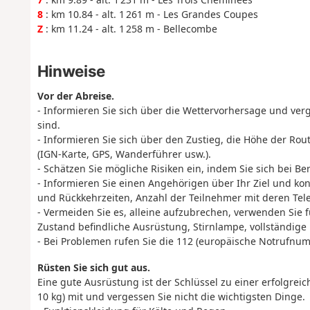
8
: km 10.84 - alt. 1 261 m - Les Grandes Coupes
Z
: km 11.24 - alt. 1 258 m - Bellecombe
Hinweise
Vor der Abreise.
- Informieren Sie sich über die Wettervorhersage und ver
sind.
- Informieren Sie sich über den Zustieg, die Höhe der R
(IGN-Karte, GPS, Wanderführer usw.).
- Schätzen Sie mögliche Risiken ein, indem Sie sich bei B
- Informieren Sie einen Angehörigen über Ihr Ziel und kont
und Rückkehrzeiten, Anzahl der Teilnehmer mit deren Tel
- Vermeiden Sie es, alleine aufzubrechen, verwenden Sie fü
Zustand befindliche Ausrüstung, Stirnlampe, vollständige
- Bei Problemen rufen Sie die 112 (europäische Notrufnu
Rüsten Sie sich gut aus.
Eine gute Ausrüstung ist der Schlüssel zu einer erfolgr
10 kg) mit und vergessen Sie nicht die wichtigsten Dinge.