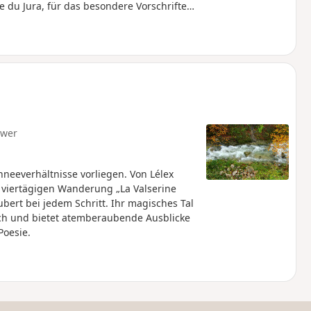
 du Jura, für das besondere Vorschriften
geführt werden, ebenso wie
n Reichtum dieser außergewöhnlichen
hwer
hneeverhältnisse vorliegen. Von Lélex
 viertägigen Wanderung „La Valserine
ubert bei jedem Schritt. Ihr magisches Tal
h und bietet atemberaubende Ausblicke
Poesie.