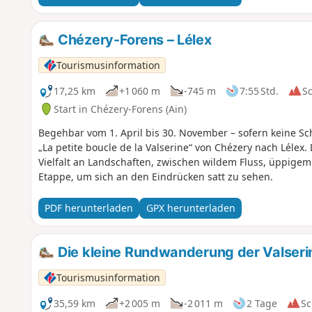
diese Regeln, um den Reichtum dieser außergewöhnlic
Chézery-Forens – Lélex
Tourismusinformation
17,25 km
+1 060 m
-745 m
7:55 Std.
S
Start in Chézery-Forens (Ain)
Begehbar vom 1. April bis 30. November – sofern keine S
„La petite boucle de la Valserine“ von Chézery nach Lélex.
Vielfalt an Landschaften, zwischen wildem Fluss, üppigem
Etappe, um sich an den Eindrücken satt zu sehen.
PDF herunterladen
GPX herunterladen
Die kleine Rundwanderung der Valseri
Tourismusinformation
35,59 km
+2 005 m
-2 011 m
2 Tage
Sc