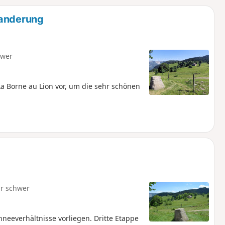
u
n
wanderung
m
hwer
a Borne au Lion vor, um die sehr schönen
r schwer
neeverhältnisse vorliegen. Dritte Etappe