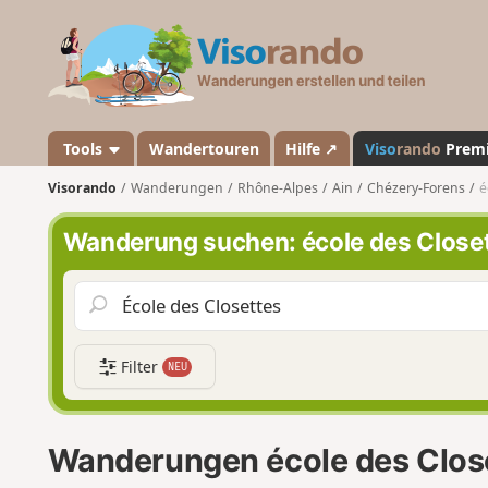
V
i
s
o
r
a
Tools
Wandertouren
Hilfe ↗
Viso
rando
Prem
n
Visorando
Wanderungen
Rhône-Alpes
Ain
Chézery-Forens
é
d
o
Wanderung suchen: école des Close
Filter
NEU
Wanderungen école des Clos