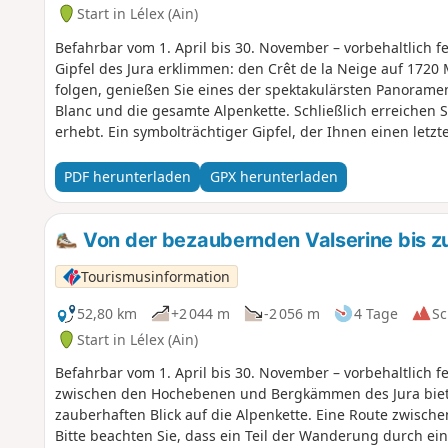
Start in Lélex (Ain)
Befahrbar vom 1. April bis 30. November – vorbehaltlich 
Gipfel des Jura erklimmen: den Crêt de la Neige auf 17
folgen, genießen Sie eines der spektakulärsten Panoram
Blanc und die gesamte Alpenkette. Schließlich erreichen 
erhebt. Ein symbolträchtiger Gipfel, der Ihnen einen letzt
bevor Sie diese unvergessliche Rundwanderung beenden. E
Naturschutzgebiet Haute Chaîne du Jura, für das besonde
PDF herunterladen
GPX herunterladen
an der Leine geführt werden, ebenso wie das Zelten.Bitte
außergewöhnlichen Umgebung zu bewahren.
Von der bezaubernden Valserine bis zu
Tourismusinformation
52,80 km
+2 044 m
-2 056 m
4 Tage
Sc
Start in Lélex (Ain)
Befahrbar vom 1. April bis 30. November – vorbehaltlich 
zwischen den Hochebenen und Bergkämmen des Jura biet
zauberhaften Blick auf die Alpenkette. Eine Route zwisch
Bitte beachten Sie, dass ein Teil der Wanderung durch ein 