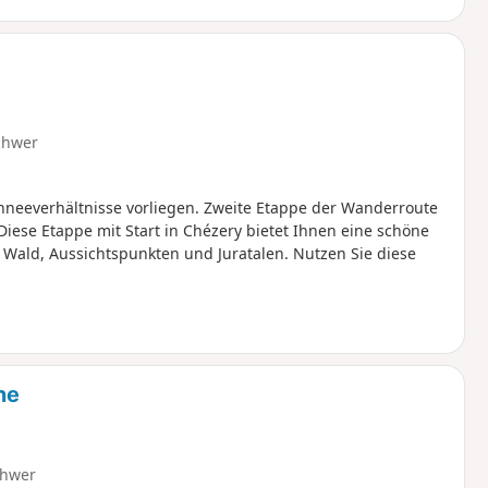
hen Umgebung zu bewahren.
chwer
chneeverhältnisse vorliegen. Zweite Etappe der Wanderroute
 Diese Etappe mit Start in Chézery bietet Ihnen eine schöne
 Wald, Aussichtspunkten und Juratalen. Nutzen Sie diese
ne
hwer