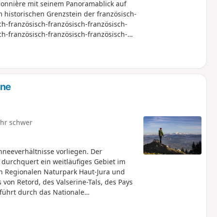
connière mit seinem Panoramablick auf
 historischen Grenzstein der französisch-
ch-französisch-französisch-französisch-
ch-französisch-französisch-französisch-
ch-französisch-französisch-französisch-
ch-französisch-französisch-französisch-
ch-französisch-französisch-französisch-
ch-französisch-französisch-französisch-
ch-französisch-französisch-französisch-
ine
ch-französisch-französisch-französisch-
ch-französisch-französisch-französisch-
ch-französisch-französisch-französisch-
hr schwer
reuzt der GR® de Pays die Grande
en, gemächlichen Abstieg hinunter nach
hneeverhältnisse vorliegen. Der
durchquert ein weitläufiges Gebiet im
n Regionalen Naturpark Haut-Jura und
von Retord, des Valserine-Tals, des Pays
 führt durch das Nationale
ondere Vorschriften gelten:Hunde sind
o wie das Zelten.Bitte halten Sie sich an