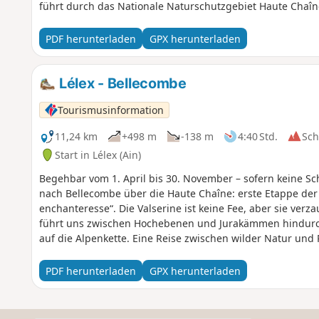
führt durch das Nationale Naturschutzgebiet Haute Chaîne
gelten.Hunde sind verboten, auch wenn sie an der Leine 
Biwakieren.Bitte halten Sie sich an diese Regeln, um de
PDF herunterladen
GPX herunterladen
Umgebung zu bewahren.
Lélex - Bellecombe
Tourismusinformation
11,24 km
+498 m
-138 m
4:40 Std.
Sc
Start in Lélex (Ain)
Begehbar vom 1. April bis 30. November – sofern keine Sc
nach Bellecombe über die Haute Chaîne: erste Etappe der
enchanteresse“. Die Valserine ist keine Fee, aber sie verza
führt uns zwischen Hochebenen und Jurakämmen hindurc
auf die Alpenkette. Eine Reise zwischen wilder Natur und 
PDF herunterladen
GPX herunterladen