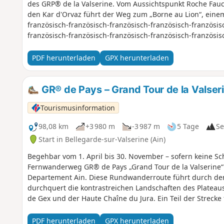
des GRP® de la Valserine. Vom Aussichtspunkt Roche Fau
den Kar d'Orvaz führt der Weg zum „Borne au Lion“, einem
französisch-französisch-französisch-französisch-französis
französisch-französisch-französisch-französisch-französis
französisch-französisch-französisch-französisch-französis
französisch-französisch-französisch-französisch-französis
PDF herunterladen
GPX herunterladen
französisch-französisch-französisch-französisch-französis
französisch-französisch-französisch-französisch-französis
französisch-französisch-französisch-französisch-französis
GR® de Pays – Grand Tour de la Valser
französisch-französisch-französisch-französisch-französis
Tourismusinformation
französisch-französisch-französisch-französisch-französis
französisch-französisch-französisch-französisch-französis
98,08 km
+3 980 m
-3 987 m
5 Tage
Se
französisch-französisch-französisch-französisch-fr Hier k
Start in Bellegarde-sur-Valserine (Ain)
Traversée du Jura und den GR® 5, bevor es in einem lang
Lélex geht, einem Skigebiet, das im Tal der Valserine liegt.
Begehbar vom 1. April bis 30. November – sofern keine Sc
Fernwanderweg GR® de Pays „Grand Tour de la Valserine“ 
Departement Ain. Diese Rundwanderroute führt durch de
durchquert die kontrastreichen Landschaften des Plateaus 
de Gex und der Haute Chaîne du Jura. Ein Teil der Strecke
Naturschutzgebiet der Haute Chaîne du Jura, für das bes
verboten, auch wennsie an der Leine geführt werden, ebens
PDF herunterladen
GPX herunterladen