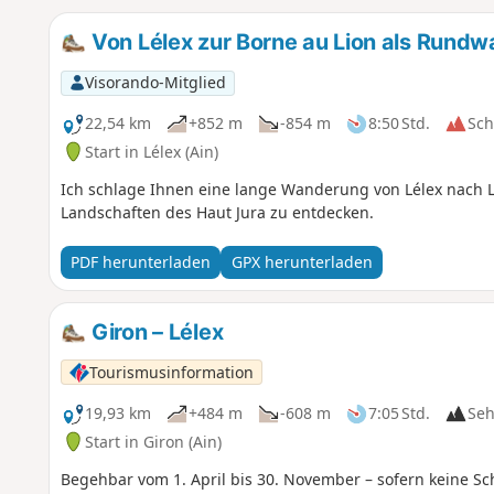
Von Lélex zur Borne au Lion als Rund
Visorando-Mitglied
22,54 km
+852 m
-854 m
8:50 Std.
Sc
Start in Lélex (Ain)
Ich schlage Ihnen eine lange Wanderung von Lélex nach L
Landschaften des Haut Jura zu entdecken.
PDF herunterladen
GPX herunterladen
Giron – Lélex
Tourismusinformation
19,93 km
+484 m
-608 m
7:05 Std.
Seh
Start in Giron (Ain)
Begehbar vom 1. April bis 30. November – sofern keine Sch