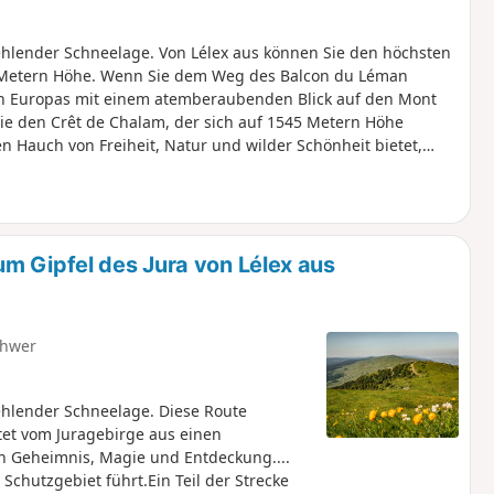
fehlender Schneelage. Von Lélex aus können Sie den höchsten
20 Metern Höhe. Wenn Sie dem Weg des Balcon du Léman
en Europas mit einem atemberaubenden Blick auf den Mont
Sie den Crêt de Chalam, der sich auf 1545 Metern Höhe
en Hauch von Freiheit, Natur und wilder Schönheit bietet,
in Teil der Strecke führt durch das Nationale
re Vorschriften gelten: Hunde sind verboten, auch wenn sie
 halten Sie sich an diese Regeln, um den Reichtum dieser
m Gipfel des Jura von Lélex aus
hwer
fehlender Schneelage. Diese Route
et vom Juragebirge aus einen
en Geheimnis, Magie und Entdeckung....
Schutzgebiet führt.Ein Teil der Strecke