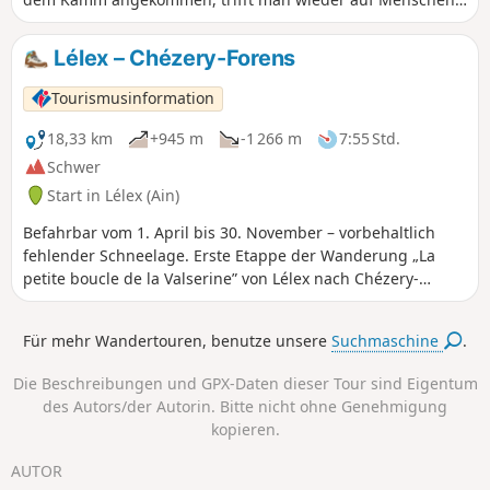
können Sie die Überreste alter Gebäude
und der Abstieg bietet mehrere Varianten entlang der
bewundern, die von der Tradition der
Skipisten.
Lélex – Chézery-Forens
Almwirtschaft im Jura zeugen.
Tourismusinformation
18,33 km
+945 m
-1 266 m
7:55 Std.
Schwer
Start in Lélex (Ain)
Befahrbar vom 1. April bis 30. November – vorbehaltlich
fehlender Schneelage. Erste Etappe der Wanderung „La
petite boucle de la Valserine” von Lélex nach Chézery-
Forens. Von Lélex aus beginnen Sie den Aufstieg zum Crêt
de la Neige (1720 m) auf dem Jura, dem höchsten Punkt, mit
Für mehr Wandertouren, benutze unsere
Suchmaschine
.
einem außergewöhnlichen Panorama auf den Mont-Blanc
und die Alpen. Die Etappe endet am Crêt de Chalam (1545
Die Beschreibungen und GPX-Daten dieser Tour sind Eigentum
m). Schutzgebiet: Hunde und Zeltbiwak sind im Nationalen
des Autors/der Autorin. Bitte nicht ohne Genehmigung
Naturschutzgebiet Haute Chaîne du Jura verboten.
kopieren.
AUTOR