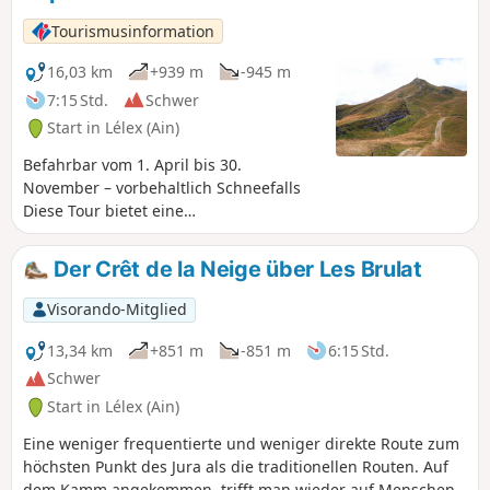
Tourismusinformation
16,03 km
+939 m
-945 m
7:15 Std.
Schwer
Start in Lélex (Ain)
Befahrbar vom 1. April bis 30.
November – vorbehaltlich Schneefalls
Diese Tour bietet eine
abwechslungsreiche und
anspruchsvolle Strecke, die von den
Der Crêt de la Neige über Les Brulat
Ufern der Valserine bis zu den höchsten
Gipfeln des Jura führt und einen
Visorando-Mitglied
herrlichen Blick auf die Alpen, den
Genfer See und die Berge des Jura
13,34 km
+851 m
-851 m
6:15 Std.
bietet. Von Lélex aus führt der Weg
Schwer
entlang der Valserine und ihrem Moor,
Start in Lélex (Ain)
bevor er den Aufstieg zum Reculet (1719
m) und zum Crêt de la Neige, dem
Eine weniger frequentierte und weniger direkte Route zum
höchsten Punkt des Massivs mit 1720 m,
höchsten Punkt des Jura als die traditionellen Routen. Auf
beginnt. Auf dem Abstieg nach Lélex
dem Kamm angekommen, trifft man wieder auf Menschen