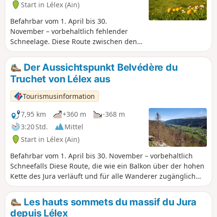
Start in Lélex (Ain)
Befahrbar vom 1. April bis 30.
November – vorbehaltlich fehlender
Schneelage. Diese Route zwischen den
Hochebenen und Bergkämmen des Jura
bietet vom Juragebirge aus einen
Der Aussichtspunkt Belvédère du
zauberhaften Blick auf die Alpenkette.
Truchet von Lélex aus
Eine Route zwischen Geheimnis, Magie
und Entdeckung.... Bitte beachten Sie,
Tourismusinformation
dass ein Teil der Wanderung durch ein
Schutzgebiet führt.Ein Teil der Strecke
7,95 km
+360 m
-368 m
führt durch das Nationale
3:20 Std.
Mittel
Naturschutzgebiet Haute Chaîne du
Start in Lélex (Ain)
Jura, für das besondere Vorschriften
gelten.Hunde sind verboten, auch wenn
Befahrbar vom 1. April bis 30. November – vorbehaltlich
sie an der Leine geführt werden,
Schneefalls Diese Route, die wie ein Balkon über der hohen
ebenso wie Biwakieren.Bitte halten Sie
Kette des Jura verläuft und für alle Wanderer zugänglich
sich an diese Regeln, um den Reichtum
ist, bietet einen Panoramablick auf das Tal der Valserine,
dieser außergewöhnlichen Umgebung
darunter Lélex, sowie auf die hohe Kette des Jura.
Les hauts sommets du massif du Jura
zu bewahren.
depuis Lélex