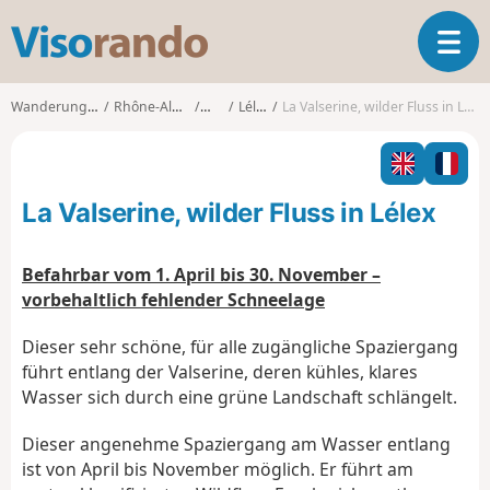
V
T
i
o
s
g
o
Wanderungen
Rhône-Alpes
Ain
Lélex
La Valserine, wilder Fluss in Lélex
g
r
l
a
e
n
n
d
La Valserine, wilder Fluss in Lélex
a
o
v
i
Befahrbar vom 1. April bis 30. November –
g
vorbehaltlich fehlender Schneelage
a
t
Dieser sehr schöne, für alle zugängliche Spaziergang
i
führt entlang der Valserine, deren kühles, klares
o
Wasser sich durch eine grüne Landschaft schlängelt.
n
Dieser angenehme Spaziergang am Wasser entlang
ist von April bis November möglich. Er führt am