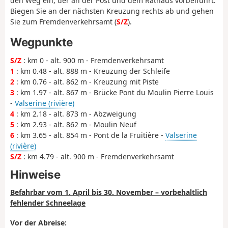
den Weg ein, der an der Post und dem Rathaus vorbeiführt.
Biegen Sie an der nächsten Kreuzung rechts ab und gehen
Sie zum Fremdenverkehrsamt (
S/Z
).
Wegpunkte
S/Z
: km 0 - alt. 900 m - Fremdenverkehrsamt
1
: km 0.48 - alt. 888 m - Kreuzung der Schleife
2
: km 0.76 - alt. 862 m - Kreuzung mit Piste
3
: km 1.97 - alt. 867 m - Brücke Pont du Moulin Pierre Louis
-
Valserine (rivière)
4
: km 2.18 - alt. 873 m - Abzweigung
5
: km 2.93 - alt. 862 m - Moulin Neuf
6
: km 3.65 - alt. 854 m - Pont de la Fruitière -
Valserine
(rivière)
S/Z
: km 4.79 - alt. 900 m - Fremdenverkehrsamt
Hinweise
Befahrbar vom 1. April bis 30. November – vorbehaltlich
fehlender Schneelage
Vor der Abreise: