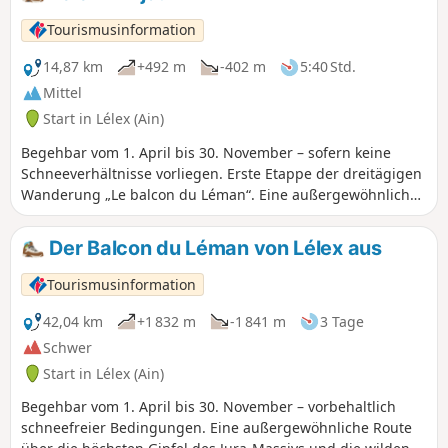
Tourismusinformation
14,87 km
+492 m
-402 m
5:40 Std.
Mittel
Start in Lélex (Ain)
Begehbar vom 1. April bis 30. November – sofern keine
Schneeverhältnisse vorliegen. Erste Etappe der dreitägigen
Wanderung „Le balcon du Léman“. Eine außergewöhnliche
Route durch die höchsten Gipfel des Jura-Massivs und die
wilden Landschaften des Haut-Jura-Plateaus, mit
Der Balcon du Léman von Lélex aus
spektakulären Panoramablicken auf den Genfer See und die
Alpenkette von den höchsten Gipfeln des Jura-Gebirges aus.
Tourismusinformation
Diese wilden Landschaften voller Überraschungen und
Wunder machen diese Mehrtageswanderung zu einem
42,04 km
+1 832 m
-1 841 m
3 Tage
unvergesslichen Erlebnis.
Schwer
Start in Lélex (Ain)
Begehbar vom 1. April bis 30. November – vorbehaltlich
schneefreier Bedingungen. Eine außergewöhnliche Route