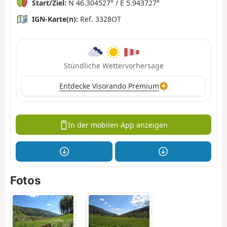
Start/Ziel:
N 46.304527° / E 5.943727°
IGN-Karte(n):
Ref. 3328OT
Stündliche Wettervorhersage
Entdecke Visorando Premium
In der mobilen App anzeigen
Fotos