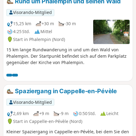
Rund um Phalempin und seinen Wald
Rande des Bois de Phalempin, ein Gasthaus
namens Leu Pindu mit einem ungewöhnlichen
Visorando-Mitglied
Schild. Den Rest müssen Sie selbst entdecken!
15,25 km
+30 m
-30 m
4:25 Std.
Mittel
Start in Phalempin (Nord)
15 km lange Rundwanderung in und um den Wald von
Phalempin. Der Startpunkt befindet sich auf dem Parkplatz
gegenüber der Kirche von Phalempin.
Spaziergang in Cappelle-en-Pévèle
Visorando-Mitglied
2,69 km
+9 m
-9 m
0:50 Std.
Leicht
Start in Cappelle-en-Pévèle (Nord)
Kleiner Spaziergang in Cappelle-en-Pévèle, bei dem Sie den