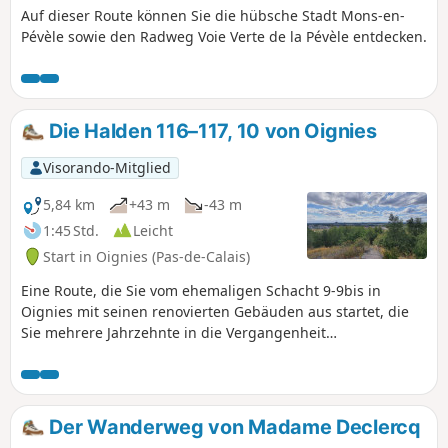
Auf dieser Route können Sie die hübsche Stadt Mons-en-
Pévèle sowie den Radweg Voie Verte de la Pévèle entdecken.
Die Halden 116–117, 10 von Oignies
Visorando-Mitglied
5,84 km
+43 m
-43 m
1:45 Std.
Leicht
Start in Oignies (Pas-de-Calais)
Eine Route, die Sie vom ehemaligen Schacht 9-9bis in
Oignies mit seinen renovierten Gebäuden aus startet, die
Sie mehrere Jahrzehnte in die Vergangenheit
zurückversetzen. Anschließend durchqueren Sie den Bois
de Gosse und machen einen Halt am Observatorium für
Fauna und Flora. Die Landschaft wird beim Aufstieg auf die
Halde immer mondähnlicher, bis Sie schließlich über die
Der Wanderweg von Madame Declercq
alten Bergwerksgleise zum Grubenstollen zurückkehren.