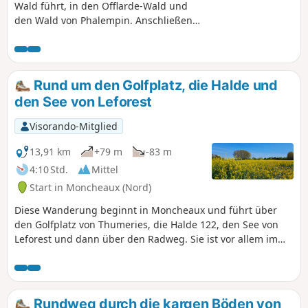
Wald führt, in den Offlarde-Wald und
den Wald von Phalempin. Anschließend
wird die Landschaft mondähnlicher,
wenn Sie die Halde 108 umrunden und
dann die Halde 122 besteigen
(Aussichtspunkt über das
Rund um den Golfplatz, die Halde und
Bergbaugebiet).
den See von Leforest
Visorando-Mitglied
13,91 km
+79 m
-83 m
4:10 Std.
Mittel
Start in Moncheaux (Nord)
Diese Wanderung beginnt in Moncheaux und führt über
den Golfplatz von Thumeries, die Halde 122, den See von
Leforest und dann über den Radweg. Sie ist vor allem im
ersten Teil recht schattig.
Rundweg durch die kargen Böden von