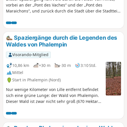
vorbei an der „Pont des Vaches“ und der „Pont des
Maraichons“, und zurück durch die Stadt über die Stadtteile
Cattelet und Montreuil.
Spaziergänge durch die Legenden des
Waldes von Phalempin
Visorando-Mitglied
10,86 km
+30 m
-30 m
3:10 Std.
Mittel
Start in Phalempin (Nord)
Nur wenige Kilometer von Lille entfernt befindet
sich eine grüne Lunge: der Wald von Phalempin.
Dieser Wald ist zwar nicht sehr groß (670 Hektar),
aber ein erholsamer Ort zum Wandern. Trotz
seiner geringen Größe bietet der Wald eine große
Artenvielfalt und ist reich an Legenden. Denn
einst gab es im heutigen Dorf La Neuville, am