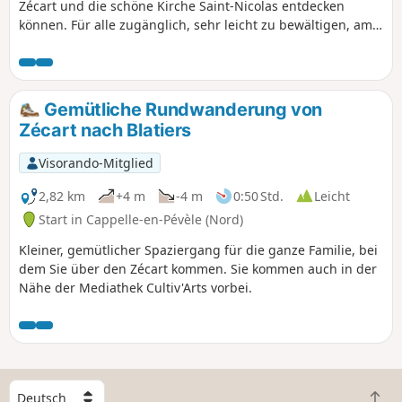
Zécart und die schöne Kirche Saint-Nicolas entdecken
können. Für alle zugänglich, sehr leicht zu bewältigen, am
besten bei trockenem Wetter.
Gemütliche Rundwanderung von
Zécart nach Blatiers
Visorando-Mitglied
2,82 km
+4 m
-4 m
0:50 Std.
Leicht
Start in Cappelle-en-Pévèle (Nord)
Kleiner, gemütlicher Spaziergang für die ganze Familie, bei
dem Sie über den Zécart kommen. Sie kommen auch in der
Nähe der Mediathek Cultiv'Arts vorbei.
W