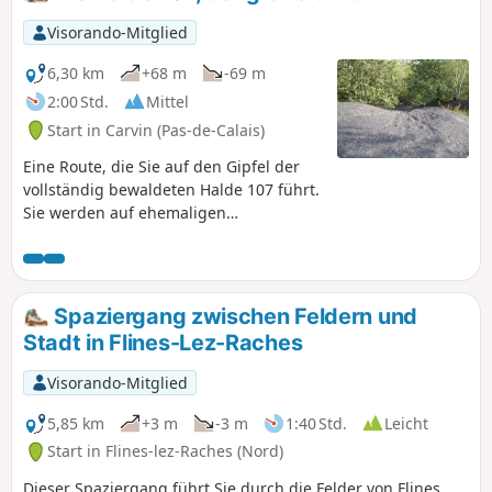
Visorando-Mitglied
6,30 km
+68 m
-69 m
2:00 Std.
Mittel
Start in Carvin (Pas-de-Calais)
Eine Route, die Sie auf den Gipfel der
vollständig bewaldeten Halde 107 führt.
Sie werden auf ehemaligen
Bergbaustrecken wandern, das sind alte
Eisenbahnstrecken. Sie kommen an
Teichen mit idyllischem Charme vorbei
und durchqueren dann wilde Wälder
Spaziergang zwischen Feldern und
oder Feldwege mit freiem Ausblick.
Stadt in Flines-Lez-Raches
Visorando-Mitglied
5,85 km
+3 m
-3 m
1:40 Std.
Leicht
Start in Flines-lez-Raches (Nord)
Dieser Spaziergang führt Sie durch die Felder von Flines,