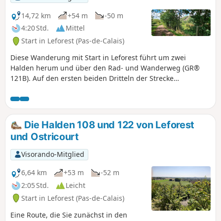
14,72 km
+54 m
-50 m
4:20 Std.
Mittel
Start in Leforest (Pas-de-Calais)
Diese Wanderung mit Start in Leforest führt um zwei
Halden herum und über den Rad- und Wanderweg (GR®
121B). Auf den ersten beiden Dritteln der Strecke
(Staatswald von Phalempin) ist sie gut beschattet. Es ist eine
ideale Wanderung bei großer Sommerhitze; allerdings
können die Wege an regnerischen Herbst- oder
Wintertagen schlammig werden. Auf der Strecke kann man
Die Halden 108 und 122 von Leforest
auch den „Arbre échelle“ (Leiterbaum) im Bois de l'Offlarde
und Ostricourt
bewundern, der während desErsten Weltkriegs als
deutscher Beobachtungsposten diente.
Visorando-Mitglied
6,64 km
+53 m
-52 m
2:05 Std.
Leicht
Start in Leforest (Pas-de-Calais)
Eine Route, die Sie zunächst in den