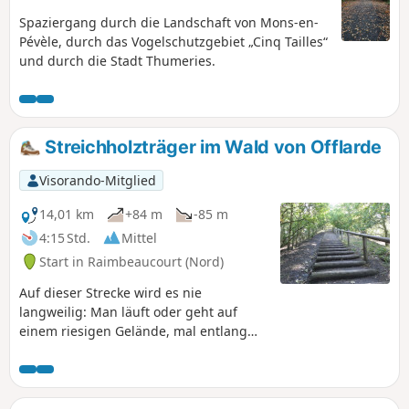
Spaziergang durch die Landschaft von Mons-en-
Pévèle, durch das Vogelschutzgebiet „Cinq Tailles“
und durch die Stadt Thumeries.
Streichholzträger im Wald von Offlarde
Visorando-Mitglied
14,01 km
+84 m
-85 m
4:15 Std.
Mittel
Start in Raimbeaucourt (Nord)
Auf dieser Strecke wird es nie
langweilig: Man läuft oder geht auf
einem riesigen Gelände, mal entlang
einer landwirtschaftlichen Fläche, mal
auf alten, von Wicken und wilden
Brombeeren gesäumten Wegen, im
Schutz des Unterholzes oder entlang