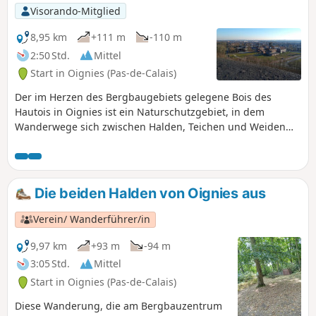
Visorando-Mitglied
8,95 km
+111 m
-110 m
2:50 Std.
Mittel
Start in Oignies (Pas-de-Calais)
Der im Herzen des Bergbaugebiets gelegene Bois des
Hautois in Oignies ist ein Naturschutzgebiet, in dem
Wanderwege sich zwischen Halden, Teichen und Weiden
schlängeln. Die vorgeschlagene Route befindet sich in
unmittelbarer Nähe des ehemaligen Grubenkopfes 9-9 bis,
der seit dem 30. Juni 2012 zum UNESCO-Weltkulturerbe
gehört und dessen metallener Förderturm immer in
Die beiden Halden von Oignies aus
Sichtweite ist, sodass Sie sich auf Ihrer Wanderung gut
orientieren können.
Verein/ Wanderführer/in
9,97 km
+93 m
-94 m
3:05 Std.
Mittel
Start in Oignies (Pas-de-Calais)
Diese Wanderung, die am Bergbauzentrum