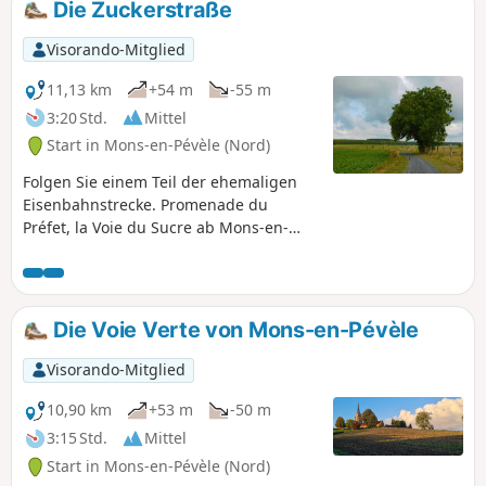
Die Zuckerstraße
eines großen Teiches. Und ohne es zu
merken, erreicht man den Fuß der alten
Visorando-Mitglied
kegelförmigen Halde an der Grenze
zwischen Nord und Pas-de-Calais. Um
11,13 km
+54 m
-55 m
den Gipfel zu erreichen, muss man sich
3:20 Std.
Mittel
noch ein wenig anstrengen, aber es
Start in Mons-en-Pévèle (Nord)
lohnt sich, denn oben angekommen,
bietet sich einem ein
Folgen Sie einem Teil der ehemaligen
außergewöhnliches Panorama!
Eisenbahnstrecke. Promenade du
Préfet, la Voie du Sucre ab Mons-en-
Pévèle. Diese neue Version
berücksichtigt die Vorschläge der
Nutzer. Vielen Dank an sie.
Die Voie Verte von Mons-en-Pévèle
Visorando-Mitglied
10,90 km
+53 m
-50 m
3:15 Std.
Mittel
Start in Mons-en-Pévèle (Nord)