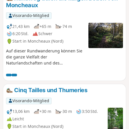
Moncheaux
Visorando-Mitglied
21,43 km
+65 m
-74 m
6:20 Std.
Schwer
Start in Moncheaux (Nord)
Auf dieser Rundwanderung können Sie
die ganze Vielfalt der
Naturlandschaften und des
Bergbauerbes der Region bewundern.
Bei dieser Wanderung an der frischen
Luft folgen Sie den „Cavaliers“, den
ehemaligen Eisenbahnschienen der
Cinq Tailles und Thumeries
Compagnie des Mines, die zu Zeiten des
Bergbaubooms alle Gruben und Halden
Visorando-Mitglied
der Region miteinander verbanden.
Eine Exkursion zwischen Natur und
13,06 km
+30 m
-30 m
3:50 Std.
Geschichte, die Sie sich nicht entgehen
Leicht
lassen sollten!
Start in Moncheaux (Nord)