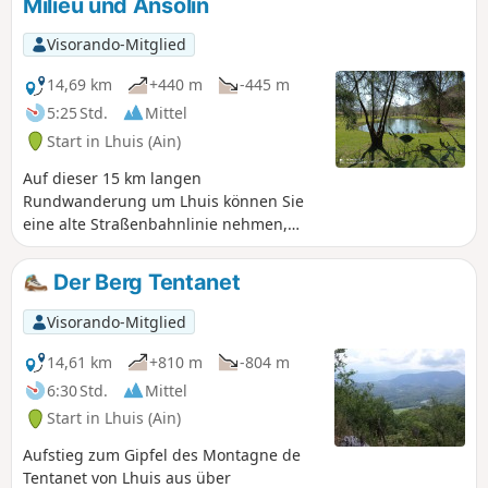
Milieu und Ansolin
Kamm desGR®59wird diejenigen
zufriedenstellen, die noch kräftige Beine
Visorando-Mitglied
haben. Die Strecke ist größtenteils schattig
oder überdacht und daher ideal bei heißem
14,69 km
+440 m
-445 m
Wetter.
5:25 Std.
Mittel
Start in Lhuis (Ain)
Auf dieser 15 km langen
Rundwanderung um Lhuis können Sie
eine alte Straßenbahnlinie nehmen,
einen schönen Teich überblicken,
typischen Bächen folgen, eine Quelle
Der Berg Tentanet
beobachten und ein Geröllfeld
durchqueren. Mehrere Aussichtspunkte
Visorando-Mitglied
auf die Rhône und ihr Tal, auf das
Kernkraftwerk Creys oder auch auf den
14,61 km
+810 m
-804 m
Berg Tentanet machen diese
6:30 Std.
Mittel
Wanderung sehr attraktiv.
Start in Lhuis (Ain)
Aufstieg zum Gipfel des Montagne de
Tentanet von Lhuis aus über