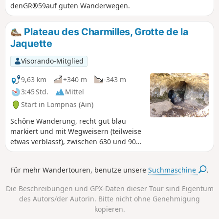
denGR®59auf guten Wanderwegen.
Plateau des Charmilles, Grotte de la
Jaquette
Visorando-Mitglied
9,63 km
+340 m
-343 m
3:45 Std.
Mittel
Start in Lompnas (Ain)
Schöne Wanderung, recht gut blau
markiert und mit Wegweisern (teilweise
etwas verblasst), zwischen 630 und 900
m Höhe, leicht, meist auf guten,
schattigen Wegen, bei klarem Wetter
Für mehr Wandertouren, benutze unsere
Suchmaschine
.
Aussicht auf die schneebedeckten Alpen
und die Dörfer Marchand und Cerin. Für
Die Beschreibungen und GPX-Daten dieser Tour sind Eigentum
Blumenliebhaber gibt es zwischen Mai
des Autors/der Autorin. Bitte nicht ohne Genehmigung
und Juli Martagon-Lilien, Orchideen,
kopieren.
Schneeglöckchen und Erythronium. Und