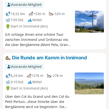
Visorando-Mitglied
19,52 km
+530 m
-529 m
7:05 Std.
Mittel
Start in Innimond (Ain)
Ich schlage Ihnen eine schöne Tour
zwischen Innimond und Ordonnaz vor,
die über Bergkämme (Mont Pela, Grand
Pertuis und Mollard de Don) und dann
durch eine Hochebene zwischen
Die Runde am Kamm in Innimond
Wäldern und Wiesen führt. Unterwegs
bieten sich Ihnen insbesondere schöne
Visorando-Mitglied
Ausblicke auf die Alpen.
8,24 km
+278 m
-278 m
3:10 Std.
Mittel
Start in Innimond (Ain)
Über den Col du Grand und den Col du
Petit Pertuis...diese Strecke über die
Bergkämme wird sie begeistern. Sie