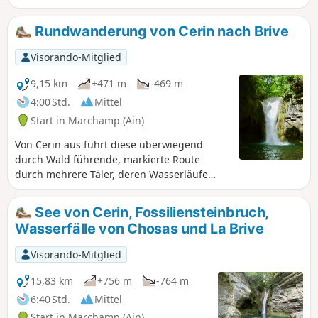
bietet einen 360°-Blick auf die Alpen,
das Zentralmassiv und das
Rundwanderung von Cerin nach Brive
Juragebierge. Eine Wanderung ohne
große Schwierigkeiten für geübte
Visorando-Mitglied
Wanderer.
9,15 km
+471 m
-469 m
4:00 Std.
Mittel
Start in Marchamp (Ain)
Von Cerin aus führt diese überwiegend
durch Wald führende, markierte Route
durch mehrere Täler, deren Wasserläufe
mehrere Wasserfälle bilden. Nach
regnerischem Wetter sind die Wasserfälle
See von Cerin, Fossiliensteinbruch,
wunderschön, aber der Boden ist dann auch
Wasserfälle von Chosas und La Brive
rutschiger.
Visorando-Mitglied
15,83 km
+756 m
-764 m
6:40 Std.
Mittel
Start in Marchamp (Ain)