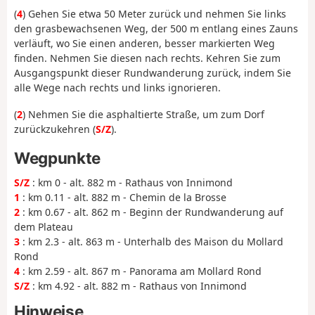
(
4
) Gehen Sie etwa 50 Meter zurück und nehmen Sie links
den grasbewachsenen Weg, der 500 m entlang eines Zauns
verläuft, wo Sie einen anderen, besser markierten Weg
finden. Nehmen Sie diesen nach rechts. Kehren Sie zum
Ausgangspunkt dieser Rundwanderung zurück, indem Sie
alle Wege nach rechts und links ignorieren.
(
2
) Nehmen Sie die asphaltierte Straße, um zum Dorf
zurückzukehren (
S/Z
).
Wegpunkte
S/Z
: km 0 - alt. 882 m - Rathaus von Innimond
1
: km 0.11 - alt. 882 m - Chemin de la Brosse
2
: km 0.67 - alt. 862 m - Beginn der Rundwanderung auf
dem Plateau
3
: km 2.3 - alt. 863 m - Unterhalb des Maison du Mollard
Rond
4
: km 2.59 - alt. 867 m - Panorama am Mollard Rond
S/Z
: km 4.92 - alt. 882 m - Rathaus von Innimond
Hinweise