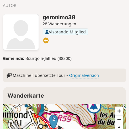
wer die Kühle liebt, kann bis zur Grotte
AUTOR
de la Jaquette in der Nähe des Weges
gehen.
geronimo38
28 Wanderungen
Visorando-Mitglied
Gemeinde:
Bourgoin-Jallieu (38300)
Maschinell übersetzte Tour -
Originalversion
Wanderkarte
1
2