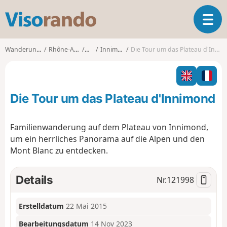
V
T
i
o
s
g
o
Wanderungen
Rhône-Alpes
Ain
Innimond
Die Tour um das Plateau d'Innimond
g
r
l
a
e
n
n
d
Die Tour um das Plateau d'Innimond
a
o
v
i
Familienwanderung auf dem Plateau von Innimond,
g
um ein herrliches Panorama auf die Alpen und den
a
Mont Blanc zu entdecken.
t
i
o
Details
Nr.
121998
n
Erstelldatum
22 Mai 2015
Bearbeitungsdatum
14 Nov 2023