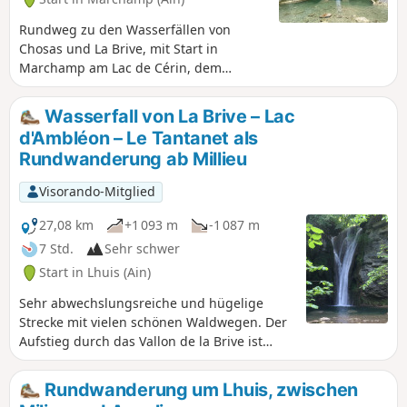
Rundweg zu den Wasserfällen von
Chosas und La Brive, mit Start in
Marchamp am Lac de Cérin, dem
Fossiliensteinbruch, dem
paläoökologischen Museum über den
Wasserfall von La Brive – Lac
Weg „Sur les traces des carriers” (Auf
d'Ambléon – Le Tantanet als
den Spuren der Steinbrecher) und den
Rundwanderung ab Millieu
alten Mühlen.
Visorando-Mitglied
27,08 km
+1 093 m
-1 087 m
7 Std.
Sehr schwer
Start in Lhuis (Ain)
Sehr abwechslungsreiche und hügelige
Strecke mit vielen schönen Waldwegen. Der
Aufstieg durch das Vallon de la Brive ist
wunderschön. Der Besuch der
Kalksteinbrüche ist vor Ort sehr gut
Rundwanderung um Lhuis, zwischen
ausgeschildert. Der Abschnitt auf dem