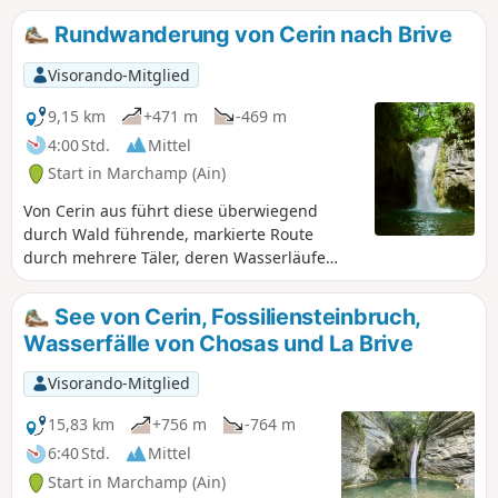
Rundwanderung von Cerin nach Brive
Visorando-Mitglied
9,15 km
+471 m
-469 m
4:00 Std.
Mittel
Start in Marchamp (Ain)
Von Cerin aus führt diese überwiegend
durch Wald führende, markierte Route
durch mehrere Täler, deren Wasserläufe
mehrere Wasserfälle bilden. Nach
regnerischem Wetter sind die Wasserfälle
See von Cerin, Fossiliensteinbruch,
wunderschön, aber der Boden ist dann auch
Wasserfälle von Chosas und La Brive
rutschiger.
Visorando-Mitglied
15,83 km
+756 m
-764 m
6:40 Std.
Mittel
Start in Marchamp (Ain)