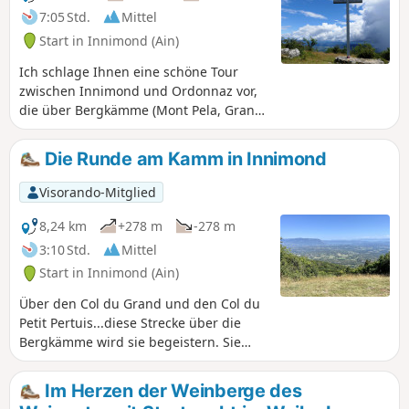
7:05 Std.
Mittel
Start in Innimond (Ain)
Ich schlage Ihnen eine schöne Tour
zwischen Innimond und Ordonnaz vor,
die über Bergkämme (Mont Pela, Grand
Pertuis und Mollard de Don) und dann
durch eine Hochebene zwischen
Die Runde am Kamm in Innimond
Wäldern und Wiesen führt. Unterwegs
bieten sich Ihnen insbesondere schöne
Visorando-Mitglied
Ausblicke auf die Alpen.
8,24 km
+278 m
-278 m
3:10 Std.
Mittel
Start in Innimond (Ain)
Über den Col du Grand und den Col du
Petit Pertuis...diese Strecke über die
Bergkämme wird sie begeistern. Sie
bietet einen 360°-Blick auf die Alpen,
das Zentralmassiv und das
Im Herzen der Weinberge des
Juragebierge. Eine Wanderung ohne