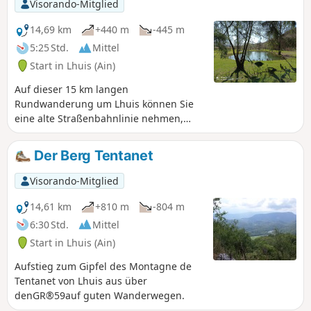
Visorando-Mitglied
14,69 km
+440 m
-445 m
5:25 Std.
Mittel
Start in Lhuis (Ain)
Auf dieser 15 km langen
Rundwanderung um Lhuis können Sie
eine alte Straßenbahnlinie nehmen,
einen schönen Teich überblicken,
typischen Bächen folgen, eine Quelle
Der Berg Tentanet
beobachten und ein Geröllfeld
durchqueren. Mehrere Aussichtspunkte
Visorando-Mitglied
auf die Rhône und ihr Tal, auf das
Kernkraftwerk Creys oder auch auf den
14,61 km
+810 m
-804 m
Berg Tentanet machen diese
6:30 Std.
Mittel
Wanderung sehr attraktiv.
Start in Lhuis (Ain)
Aufstieg zum Gipfel des Montagne de
Tentanet von Lhuis aus über
denGR®59auf guten Wanderwegen.