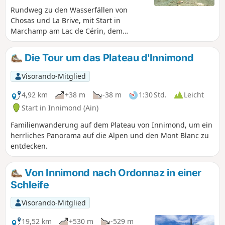
Rundweg zu den Wasserfällen von
Chosas und La Brive, mit Start in
Marchamp am Lac de Cérin, dem
Fossiliensteinbruch, dem
paläoökologischen Museum über den
Die Tour um das Plateau d'Innimond
Weg „Sur les traces des carriers” (Auf
den Spuren der Steinbrecher) und den
Visorando-Mitglied
alten Mühlen.
4,92 km
+38 m
-38 m
1:30 Std.
Leicht
Start in Innimond (Ain)
Familienwanderung auf dem Plateau von Innimond, um ein
herrliches Panorama auf die Alpen und den Mont Blanc zu
entdecken.
Von Innimond nach Ordonnaz in einer
Schleife
Visorando-Mitglied
19,52 km
+530 m
-529 m