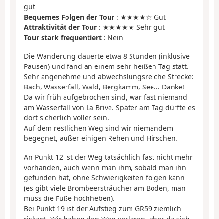
gut
Bequemes Folgen der Tour
: ★★★★☆ Gut
Attraktivität der Tour
: ★★★★★ Sehr gut
Tour stark frequentiert
: Nein
Die Wanderung dauerte etwa 8 Stunden (inklusive
Pausen) und fand an einem sehr heißen Tag statt.
Sehr angenehme und abwechslungsreiche Strecke:
Bach, Wasserfall, Wald, Bergkamm, See... Danke!
Da wir früh aufgebrochen sind, war fast niemand
am Wasserfall von La Brive. Später am Tag dürfte es
dort sicherlich voller sein.
Auf dem restlichen Weg sind wir niemandem
begegnet, außer einigen Rehen und Hirschen.
An Punkt 12 ist der Weg tatsächlich fast nicht mehr
vorhanden, auch wenn man ihm, sobald man ihn
gefunden hat, ohne Schwierigkeiten folgen kann
(es gibt viele Brombeersträucher am Boden, man
muss die Füße hochheben).
Bei Punkt 19 ist der Aufstieg zum GR59 ziemlich
riskant. Wir haben den Weg verloren, aber da sich