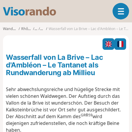
V
T
i
o
s
g
o
Wanderungen
Rhône-Alpes
Ain
Lhuis
Wasserfall von La Brive – Lac d'Ambléon – Le Tantanet als Rundwanderung ab Millieu
g
r
l
a
e
n
n
d
Wasserfall von La Brive – Lac
a
o
v
d'Ambléon – Le Tantanet als
i
Rundwanderung ab Millieu
g
a
t
Sehr abwechslungsreiche und hügelige Strecke mit
i
vielen schönen Waldwegen. Der Aufstieg durch das
o
Vallon de la Brive ist wunderschön. Der Besuch der
n
Kalksteinbrüche ist vor Ort sehr gut ausgeschildert.
GR®59
Der Abschnitt auf dem Kamm des
wird
diejenigen zufriedenstellen, die noch kräftige Beine
haben.