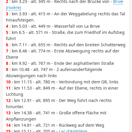
2
: km 3.23 - alt. 345 m - Rechts nach der Brücke von -
Brive
(rivière)
3
: km 3.93 - alt. 415 m - An der Weggabelung rechts das Tal
hinaufsteigen.
4
: km 5.03 - alt. 449 m - Wasserfall von La Brive
5
: km 6.5 - alt. 571 m - Straße, die zum Friedhof im Aufstieg
führt
6
: km 7.11 - alt. 655 m - Rechts auf den breiten Schotterweg
7
: km 8.46 - alt. 774 m - Erste Abzweigung rechts auf der
Ebene
8
: km 9.92 - alt. 767 m - Ende der asphaltierten Straße
9
: km 10.48 - alt. 747 m - 2 aufeinanderfolgende
Abzweigungen nach links
10
: km 11.15 - alt. 780 m - Verbindung mit dem GR, links
11
: km 11.53 - alt. 849 m - Auf der Ebene, rechts in einer
Lichtung
12
: km 12.91 - alt. 895 m - Der Weg führt nach rechts
hinunter.
13
: km 14.38 - alt. 741 m - Große offene Fläche mit
Anpflanzungen
14
: km 14.81 - alt. 721 m - Rückweg auf dem Weg
15
: km 15.11 - alt. 705 m -
Lac d'Ambléon