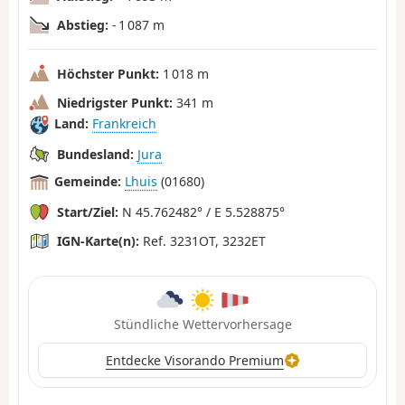
Abstieg:
- 1 087 m
Höchster Punkt:
1 018 m
Niedrigster Punkt:
341 m
Land:
Frankreich
Bundesland:
Jura
Gemeinde:
Lhuis
(01680)
Start/Ziel:
N 45.762482° / E 5.528875°
IGN-Karte(n):
Ref. 3231OT, 3232ET
Stündliche Wettervorhersage
Entdecke Visorando Premium