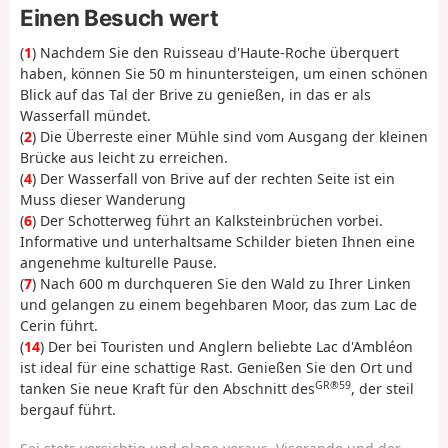
Einen Besuch wert
(
1
) Nachdem Sie den Ruisseau d'Haute-Roche überquert
haben, können Sie 50 m hinuntersteigen, um einen schönen
Blick auf das Tal der Brive zu genießen, in das er als
Wasserfall mündet.
(
2
) Die Überreste einer Mühle sind vom Ausgang der kleinen
Brücke aus leicht zu erreichen.
(
4
) Der Wasserfall von Brive auf der rechten Seite ist ein
Muss dieser Wanderung
(
6
) Der Schotterweg führt an Kalksteinbrüchen vorbei.
Informative und unterhaltsame Schilder bieten Ihnen eine
angenehme kulturelle Pause.
(
7
) Nach 600 m durchqueren Sie den Wald zu Ihrer Linken
und gelangen zu einem begehbaren Moor, das zum Lac de
Cerin führt.
(
14
) Der bei Touristen und Anglern beliebte Lac d'Ambléon
ist ideal für eine schattige Rast. Genießen Sie den Ort und
GR®59
tanken Sie neue Kraft für den Abschnitt des
, der steil
bergauf führt.