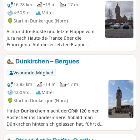
16,78 km
+13 m
-17 m
4:50 Std.
Mittel
Start in Dunkerque (Nord)
Achtunddreißigste und letzte Etappe vom
Jura nach Hauts-de-France über die
Francigena. Auf dieser letzten Etappe
verlassen Sie Dünkirchen, um den Bois des
Forts zu durchqueren, bevor Sie am Fuße
Dünkirchen – Bergues
der Vauban-Befestigungsanlagen
ankommen. Sie wandern entlang der
Visorando-Mitglied
Stadtmauern, bevor Sie Bergues erreichen,
eine charmante und malerische
13,82 km
+14 m
-17 m
Festungsstadt, die den Spitznamen „kleines
4:00 Std.
Mittel
Brügge des Nordens“ trägt und seit den
Start in Dunkerque (Nord)
Dreharbeiten zum Film „Willkommen bei den
Sch’tis“ weltweit bekannt ist! Am Fuße des
Hinter Dünkirchen macht derGR® 120 einen
Glockenturms, der von dem Löwen von
Abstecher ins Landesinnere. Sobald man
Flandern gekrönt wird, endet diese Reise.
Dünkirchen hinter sich gelassen hat, führt die
Route gemächlich durch den Bois des Forts
und erreicht die hübsche Festungsstadt