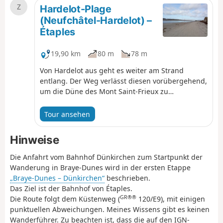
Z
besichtigen. Die Route folgt demGR® 120.
Hardelot-Plage
(Neufchâtel-Hardelot) –
Étaples
19,90 km
80 m
78 m
Von Hardelot aus geht es weiter am Strand
entlang. Der Weg verlässt diesen vorübergehend,
um die Düne des Mont Saint-Frieux zu
überqueren. In Camier verlässt er die Küste und
trifft auf den Weg, der durch das
Tour ansehen
Naturschutzgebiet der Baie de Canche führt und
unterwegs einen schönen Blick auf die Bucht
Hinweise
bietet. Anschließend führt er hinunter zur
Mündung der Canche, der man bis nach Étaples
Die Anfahrt vom Bahnhof Dünkirchen zum Startpunkt der
folgt.
Wanderung in Braye-Dunes wird in der ersten Etappe
„Braye-Dunes – Dünkirchen“
beschrieben.
Das Ziel ist der Bahnhof von Étaples.
GR®®
Die Route folgt dem Küstenweg (
120/E9), mit einigen
punktuellen Abweichungen. Meines Wissens gibt es keinen
Wanderführer. Zu beachten ist, dass die auf den IGN-