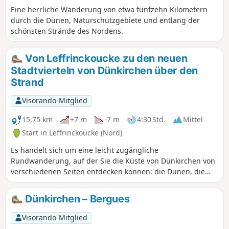
Eine herrliche Wanderung von etwa fünfzehn Kilometern
durch die Dünen, Naturschutzgebiete und entlang der
schönsten Strände des Nordens.
Von Leffrinckoucke zu den neuen
Stadtvierteln von Dünkirchen über den
Strand
Visorando-Mitglied
15,75 km
+7 m
-7 m
4:30 Std.
Mittel
Start in Leffrinckoucke (Nord)
Es handelt sich um eine leicht zugängliche
Rundwanderung, auf der Sie die Küste von Dünkirchen von
verschiedenen Seiten entdecken können: die Dünen, die
langen Strände im Norden, die neuen Stadtviertel von
Dünkirchen und die schönen Fassaden der Häuser von
Dünkirchen – Bergues
Malo.
Visorando-Mitglied