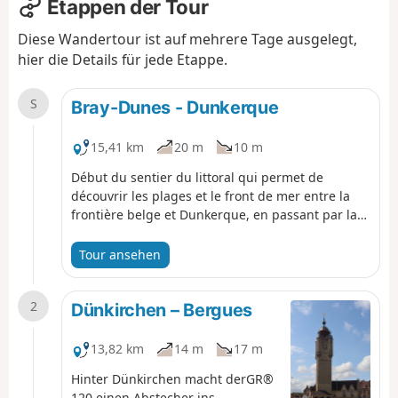
Etappen der Tour
Diese Wandertour ist auf mehrere Tage ausgelegt,
hier die Details für jede Etappe.
S
Bray-Dunes - Dunkerque
15,41 km
20 m
10 m
Début du sentier du littoral qui permet de
découvrir les plages et le front de mer entre la
frontière belge et Dunkerque, en passant par la
Réserve Naturelle de la Dune Marchand. Le trajet
suit en grande partie le GR®120 mais pas
Tour ansehen
complètement.
2
Dünkirchen – Bergues
13,82 km
14 m
17 m
Hinter Dünkirchen macht derGR®
120 einen Abstecher ins