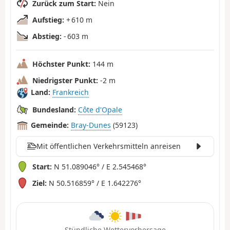
Zurück zum Start:
Nein
Aufstieg:
+ 610 m
Abstieg:
- 603 m
Höchster Punkt:
144 m
Niedrigster Punkt:
-2 m
Land:
Frankreich
Bundesland:
Côte d'Opale
Gemeinde:
Bray-Dunes
(59123)
Mit öffentlichen Verkehrsmitteln anreisen
Start:
N 51.089046° / E 2.545468°
Ziel:
N 50.516859° / E 1.642276°
Stündliche Wettervorhersage