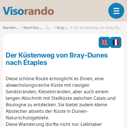
V
T
i
o
s
g
o
Wanderungen
Nord-Pas-de-Calais
Nord
Bray-Dunes
Der Küstenweg von Bray-Dunes nach Étaples
g
r
l
a
e
n
n
d
Der Küstenweg von Bray-Dunes
a
o
v
nach Étaples
i
g
Diese schöne Route ermöglicht es Ihnen, eine
a
abwechslungsreiche Küste mit riesigen
t
i
Sandstränden, Kieselstränden, aber auch einem
o
langen Abschnitt mit Steilküste zwischen Calais und
n
Boulogne zu entdecken. Sie bietet zudem kleine
Abstecher abseits der Küste in Dünen-
Naturschutzgebiete.
Diese Wanderung dürfte nicht nur Liebhaber