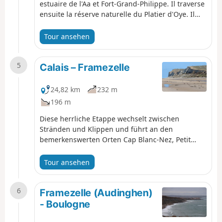
estuaire de l'Aa et Fort-Grand-Philippe. Il traverse
ensuite la réserve naturelle du Platier d'Oye. Il
continue par une grande plage, revient à
l'intérieur des terres et arrive au Centre Jules
Tour ansehen
Ferry. Il rejoint ensuite le Centre de Calais.
5
Calais – Framezelle
24,82 km
232 m
196 m
Diese herrliche Etappe wechselt zwischen
Stränden und Klippen und führt an den
bemerkenswerten Orten Cap Blanc-Nez, Petit
Blanc-Nez und der Bucht von Wissant vorbei und
endet am Cap Gris-Nez.
Tour ansehen
6
Framezelle (Audinghen)
- Boulogne