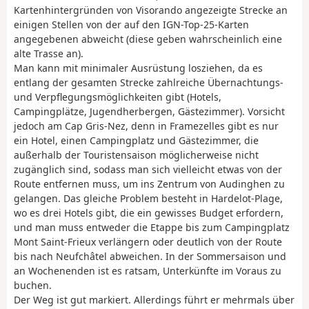
Kartenhintergründen von Visorando angezeigte Strecke an
einigen Stellen von der auf den IGN-Top-25-Karten
angegebenen abweicht (diese geben wahrscheinlich eine
alte Trasse an).
Man kann mit minimaler Ausrüstung losziehen, da es
entlang der gesamten Strecke zahlreiche Übernachtungs-
und Verpflegungsmöglichkeiten gibt (Hotels,
Campingplätze, Jugendherbergen, Gästezimmer). Vorsicht
jedoch am Cap Gris-Nez, denn in Framezelles gibt es nur
ein Hotel, einen Campingplatz und Gästezimmer, die
außerhalb der Touristensaison möglicherweise nicht
zugänglich sind, sodass man sich vielleicht etwas von der
Route entfernen muss, um ins Zentrum von Audinghen zu
gelangen. Das gleiche Problem besteht in Hardelot-Plage,
wo es drei Hotels gibt, die ein gewisses Budget erfordern,
und man muss entweder die Etappe bis zum Campingplatz
Mont Saint-Frieux verlängern oder deutlich von der Route
bis nach Neufchâtel abweichen. In der Sommersaison und
an Wochenenden ist es ratsam, Unterkünfte im Voraus zu
buchen.
Der Weg ist gut markiert. Allerdings führt er mehrmals über