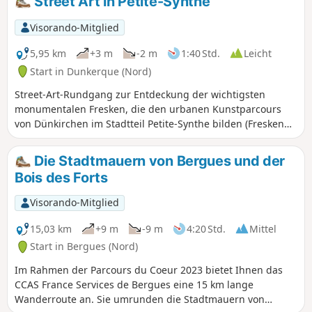
Street Art in Petite-Synthe
Bergues mit ihren Kanälen und
mittelalterlichen Überresten. Die Etappe ist
Visorando-Mitglied
recht kurz, sodass genügend Zeit bleibt, um
durch Bergues zu schlendern.
5,95 km
+3 m
-2 m
1:40 Std.
Leicht
Start in Dunkerque (Nord)
Street-Art-Rundgang zur Entdeckung der wichtigsten
monumentalen Fresken, die den urbanen Kunstparcours
von Dünkirchen im Stadtteil Petite-Synthe bilden (Fresken
Sporting Aviron, Mikko Uni, La Bastille, The World is
Yours...).
Die Stadtmauern von Bergues und der
Bois des Forts
Visorando-Mitglied
15,03 km
+9 m
-9 m
4:20 Std.
Mittel
Start in Bergues (Nord)
Im Rahmen der Parcours du Coeur 2023 bietet Ihnen das
CCAS France Services de Bergues eine 15 km lange
Wanderroute an. Sie umrunden die Stadtmauern von