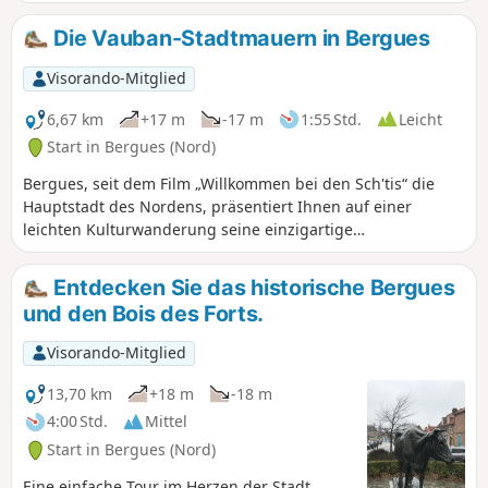
Bergues, folgen dann dem Canal de Bergues; anschließend
durchqueren Sie den Bois des Forts und kehren zu Ihrem
Die Vauban-Stadtmauern in Bergues
Ausgangspunkt zurück: dem Foyer Socio Éducatif.
Visorando-Mitglied
6,67 km
+17 m
-17 m
1:55 Std.
Leicht
Start in Bergues (Nord)
Bergues, seit dem Film „Willkommen bei den Sch'tis“ die
Hauptstadt des Nordens, präsentiert Ihnen auf einer
leichten Kulturwanderung seine einzigartige
Festungsanlage aus dem 13. bis 19. Jahrhundert.
Entdecken Sie das historische Bergues
und den Bois des Forts.
Visorando-Mitglied
13,70 km
+18 m
-18 m
4:00 Std.
Mittel
Start in Bergues (Nord)
Eine einfache Tour im Herzen der Stadt