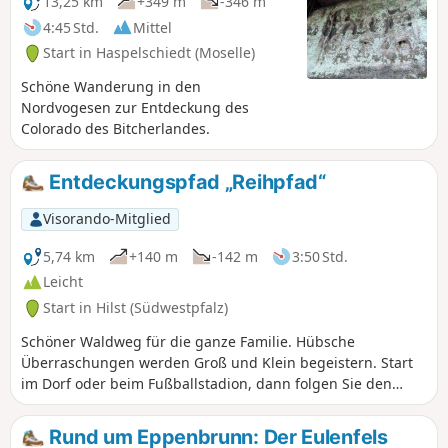
13,25 km
+349 m
-346 m
4:45 Std.
Mittel
Start in Haspelschiedt (Moselle)
Schöne Wanderung in den
Nordvogesen zur Entdeckung des
Colorado des Bitcherlandes.
Entdeckungspfad „Reihpfad“
Visorando-Mitglied
5,74 km
+140 m
-142 m
3:50 Std.
Leicht
Start in Hilst (Südwestpfalz)
Schöner Waldweg für die ganze Familie. Hübsche
Überraschungen werden Groß und Klein begeistern. Start
im Dorf oder beim Fußballstadion, dann folgen Sie den
Wegweisern und Schildern entlang des Weges.
Rund um Eppenbrunn: Der Eulenfels