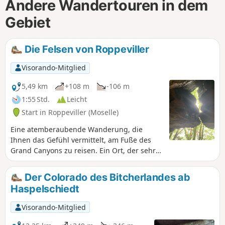
Andere Wandertouren in dem
Gebiet
Die Felsen von Roppeviller
Visorando-Mitglied
5,49 km
+108 m
-106 m
1:55 Std.
Leicht
Start in Roppeviller (Moselle)
Eine atemberaubende Wanderung, die
Ihnen das Gefühl vermittelt, am Fuße des
Grand Canyons zu reisen. Ein Ort, der sehr
viele Wanderer anzieht, eine schöne
Familienwanderung mit vielen Tischen, an
Der Colorado des Bitcherlandes ab
denen man im Schatten der Bäume
Haspelschiedt
picknicken kann.
Visorando-Mitglied