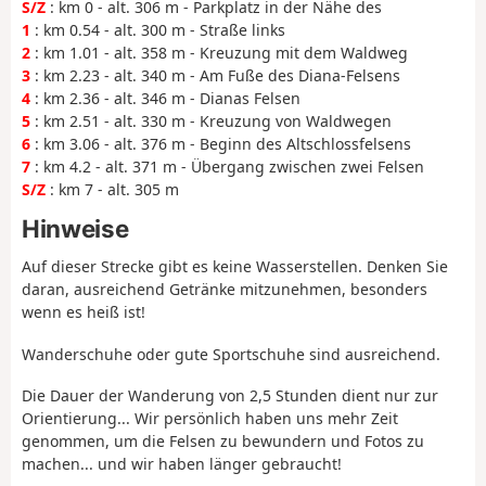
S/Z
: km 0 - alt. 306 m - Parkplatz in der Nähe des
1
: km 0.54 - alt. 300 m - Straße links
2
: km 1.01 - alt. 358 m - Kreuzung mit dem Waldweg
3
: km 2.23 - alt. 340 m - Am Fuße des Diana-Felsens
4
: km 2.36 - alt. 346 m - Dianas Felsen
5
: km 2.51 - alt. 330 m - Kreuzung von Waldwegen
6
: km 3.06 - alt. 376 m - Beginn des Altschlossfelsens
7
: km 4.2 - alt. 371 m - Übergang zwischen zwei Felsen
S/Z
: km 7 - alt. 305 m
Hinweise
Auf dieser Strecke gibt es keine Wasserstellen. Denken Sie
daran, ausreichend Getränke mitzunehmen, besonders
wenn es heiß ist!
Wanderschuhe oder gute Sportschuhe sind ausreichend.
Die Dauer der Wanderung von 2,5 Stunden dient nur zur
Orientierung... Wir persönlich haben uns mehr Zeit
genommen, um die Felsen zu bewundern und Fotos zu
machen... und wir haben länger gebraucht!