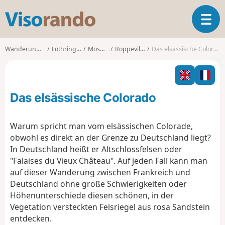
V
T
i
o
s
g
o
Wanderungen
Lothringen
Moselle
Roppeviller
Das elsässische Colorado
g
r
l
a
e
n
n
d
Das elsässische Colorado
a
o
v
i
Warum spricht man vom elsässischen Colorade,
g
obwohl es direkt an der Grenze zu Deutschland liegt?
a
In Deutschland heißt er Altschlossfelsen oder
t
"Falaises du Vieux Château". Auf jeden Fall kann man
i
o
auf dieser Wanderung zwischen Frankreich und
n
Deutschland ohne große Schwierigkeiten oder
Höhenunterschiede diesen schönen, in der
Vegetation versteckten Felsriegel aus rosa Sandstein
entdecken.