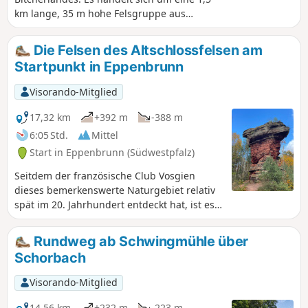
km lange, 35 m hohe Felsgruppe aus
Bundsandstein mit 4 Sandsteintürmen. Es
gibt keinerlei Überbleibsel der Burg mehr,
Die Felsen des Altschlossfelsen am
doch die atpypischen Formen, die
Startpunkt in Eppenbrunn
Felsüberhänge und die wechselnden Farben
je nach Lichteinfall verstärken die Wirkung
Visorando-Mitglied
dieser Felsgruppe. Als "Premiumweg"
markiert.
17,32 km
+392 m
-388 m
6:05 Std.
Mittel
Start in Eppenbrunn (Südwestpfalz)
Seitdem der französische Club Vosgien
dieses bemerkenswerte Naturgebiet relativ
spät im 20. Jahrhundert entdeckt hat, ist es
unter dem Namen Colorado Vosgien oder
auch Colorado Alsacien bekannt und wird
Rundweg ab Schwingmühle über
bei schönem Wetter von Wanderern aus
Schorbach
Frankreich stark frequentiert. Abgesehen
von diesem Ort selbst sind die deutschen
Visorando-Mitglied
Wälder im Herbst normalerweise sehr wenig
frequentiert.Erwarten Sie nicht, auch nur die
14,56 km
+232 m
-223 m