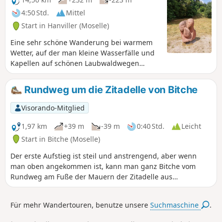
Ruinen einer alten Burg zu sehen ... davon
4:50 Std.
Mittel
ist nichts mehr übrig, aber die wahre
Start in Hanviller (Moselle)
Schönheit des Ortes liegt in den Felsen mit
ihren herrlichen Farben.Der französische
Eine sehr schöne Wanderung bei warmem
Name ist wahrscheinlich das Ergebnis einer
Wetter, auf der man kleine Wasserfälle und
ausgezeichneten Marketingstrategie, denn
Kapellen auf schönen Laubwaldwegen
dieser Ort ist in keiner Weise mit den
entdecken kann.
berühmten Colorados der Provence (Rustrel
Rundweg um die Zitadelle von Bitche
oder Roussillon) vergleichbar. Abgesehen
von einigen schönen Farben könnte man sie
Visorando-Mitglied
eher mit der Kleinen Luxemburger Schweiz
vergleichen.Der Ort ist jedoch einen kleinen
1,97 km
+39 m
-39 m
0:40 Std.
Leicht
Besuch und sogar einen Abstecher wert!
Start in Bitche (Moselle)
Der erste Aufstieg ist steil und anstrengend, aber wenn
man oben angekommen ist, kann man ganz Bitche vom
Rundweg am Fuße der Mauern der Zitadelle aus
bewundern.
Für mehr Wandertouren, benutze unsere
Suchmaschine
.