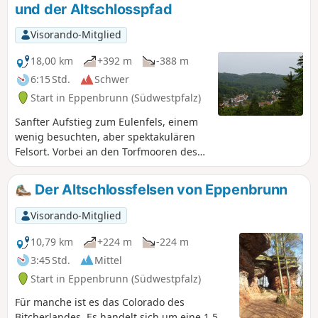
und der Altschlosspfad
Visorando-Mitglied
18,00 km
+392 m
-388 m
6:15 Std.
Schwer
Start in Eppenbrunn (Südwestpfalz)
Sanfter Aufstieg zum Eulenfels, einem
wenig besuchten, aber spektakulären
Felsort. Vorbei an den Torfmooren des
Wusteichelsbachs, bevor es sanft hinauf
zum atemberaubenden Felsriegel des
Der Altschlossfelsen von Eppenbrunn
Altschlossfelsens geht (sehr stark
frequentiert). Über den Dianafelsen an
Visorando-Mitglied
der deutsch-französischen Grenze und
die Felsen des Teufelstischs geht es
10,79 km
+224 m
-224 m
zurück nach Eppenbrunn.
3:45 Std.
Mittel
Start in Eppenbrunn (Südwestpfalz)
Für manche ist es das Colorado des
Bitcherlandes. Es handelt sich um eine 1,5