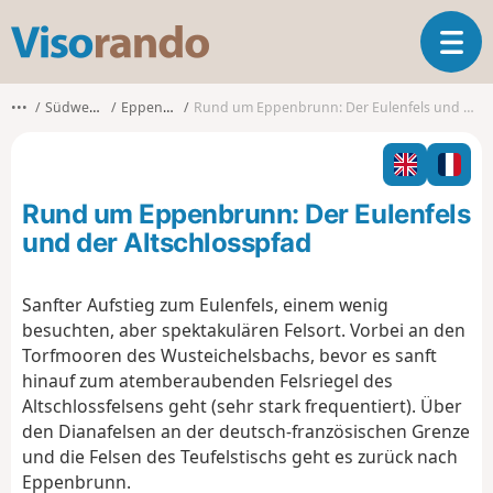
V
T
i
o
s
g
o
•••
Südwestpfalz
Eppenbrunn
Rund um Eppenbrunn: Der Eulenfels und der Altschlosspfad
g
r
l
a
e
n
n
d
Rund um Eppenbrunn: Der Eulenfels
a
o
v
und der Altschlosspfad
i
g
Sanfter Aufstieg zum Eulenfels, einem wenig
a
besuchten, aber spektakulären Felsort. Vorbei an den
t
i
Torfmooren des Wusteichelsbachs, bevor es sanft
o
hinauf zum atemberaubenden Felsriegel des
n
Altschlossfelsens geht (sehr stark frequentiert). Über
den Dianafelsen an der deutsch-französischen Grenze
und die Felsen des Teufelstischs geht es zurück nach
Eppenbrunn.