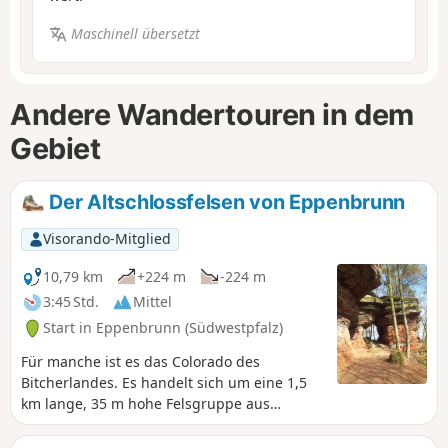
Maschinell übersetzt
Andere Wandertouren in dem
Gebiet
Der Altschlossfelsen von Eppenbrunn
Visorando-Mitglied
10,79 km
+224 m
-224 m
3:45 Std.
Mittel
Start in Eppenbrunn (Südwestpfalz)
Für manche ist es das Colorado des
Bitcherlandes. Es handelt sich um eine 1,5
km lange, 35 m hohe Felsgruppe aus
Bundsandstein mit 4 Sandsteintürmen. Es
gibt keinerlei Überbleibsel der Burg mehr,