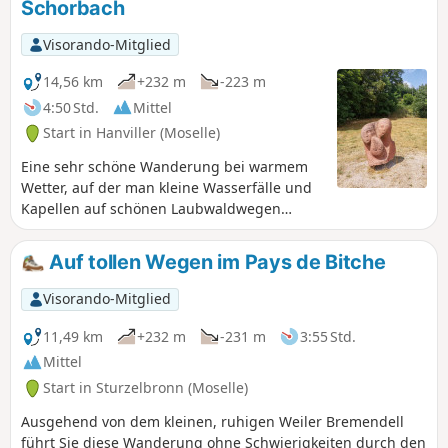
Schorbach
Visorando-Mitglied
14,56 km
+232 m
-223 m
4:50 Std.
Mittel
Start in Hanviller (Moselle)
Eine sehr schöne Wanderung bei warmem
Wetter, auf der man kleine Wasserfälle und
Kapellen auf schönen Laubwaldwegen
entdecken kann.
Auf tollen Wegen im Pays de Bitche
Visorando-Mitglied
11,49 km
+232 m
-231 m
3:55 Std.
Mittel
Start in Sturzelbronn (Moselle)
Ausgehend von dem kleinen, ruhigen Weiler Bremendell
führt Sie diese Wanderung ohne Schwierigkeiten durch den