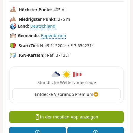
Höchster Punkt:
405 m
Niedrigster Punkt:
276 m
Land:
Deutschland
Gemeinde:
Eppenbrunn
Start/Ziel:
N 49.115204° / E 7.554231°
IGN-Karte(n):
Ref. 3713ET
Stündliche Wettervorhersage
Entdecke Visorando Premium
In der mobilen App anzeigen