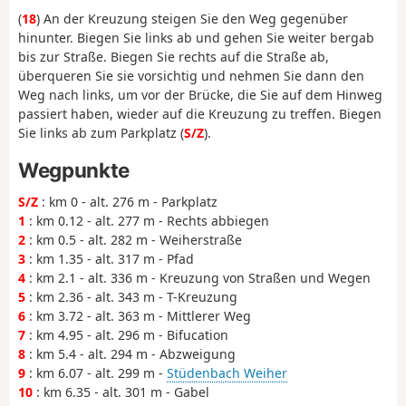
(
18
) An der Kreuzung steigen Sie den Weg gegenüber
hinunter. Biegen Sie links ab und gehen Sie weiter bergab
bis zur Straße. Biegen Sie rechts auf die Straße ab,
überqueren Sie sie vorsichtig und nehmen Sie dann den
Weg nach links, um vor der Brücke, die Sie auf dem Hinweg
passiert haben, wieder auf die Kreuzung zu treffen. Biegen
Sie links ab zum Parkplatz (
S/Z
).
Wegpunkte
S/Z
: km 0 - alt. 276 m - Parkplatz
1
: km 0.12 - alt. 277 m - Rechts abbiegen
2
: km 0.5 - alt. 282 m - Weiherstraße
3
: km 1.35 - alt. 317 m - Pfad
4
: km 2.1 - alt. 336 m - Kreuzung von Straßen und Wegen
5
: km 2.36 - alt. 343 m - T-Kreuzung
6
: km 3.72 - alt. 363 m - Mittlerer Weg
7
: km 4.95 - alt. 296 m - Bifucation
8
: km 5.4 - alt. 294 m - Abzweigung
9
: km 6.07 - alt. 299 m -
Stüdenbach Weiher
10
: km 6.35 - alt. 301 m - Gabel