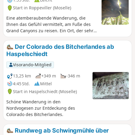
Kindern, die gerne ein wenig wandern.
Start in Roppeviller (Moselle)
Eine atemberaubende Wanderung, die
Ihnen das Gefühl vermittelt, am Fuße des
Grand Canyons zu reisen. Ein Ort, der sehr
viele Wanderer anzieht, eine schöne
Familienwanderung mit vielen Tischen, an
Der Colorado des Bitcherlandes ab
denen man im Schatten der Bäume
Haspelschiedt
picknicken kann.
Visorando-Mitglied
13,25 km
+349 m
-346 m
4:45 Std.
Mittel
Start in Haspelschiedt (Moselle)
Schöne Wanderung in den
Nordvogesen zur Entdeckung des
Colorado des Bitcherlandes.
Rundweg ab Schwingmühle über