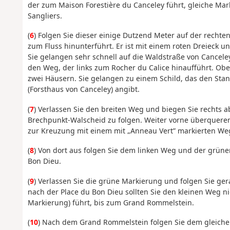
der zum Maison Forestière du Canceley führt, gleiche Mark
Sangliers.
(
6
) Folgen Sie dieser einige Dutzend Meter auf der rechten
zum Fluss hinunterführt. Er ist mit einem roten Dreieck u
Sie gelangen sehr schnell auf die Waldstraße von Cancel
den Weg, der links zum Rocher du Calice hinaufführt. O
zwei Häusern. Sie gelangen zu einem Schild, das den Sta
(Forsthaus von Canceley) angibt.
(
7
) Verlassen Sie den breiten Weg und biegen Sie rechts 
Brechpunkt-Walscheid zu folgen. Weiter vorne überqueren 
zur Kreuzung mit einem mit „Anneau Vert” markierten We
(
8
) Von dort aus folgen Sie dem linken Weg und der grünen
Bon Dieu.
(
9
) Verlassen Sie die grüne Markierung und folgen Sie ger
nach der Place du Bon Dieu sollten Sie den kleinen Weg ni
Markierung) führt, bis zum Grand Rommelstein.
(
10
) Nach dem Grand Rommelstein folgen Sie dem gleiche