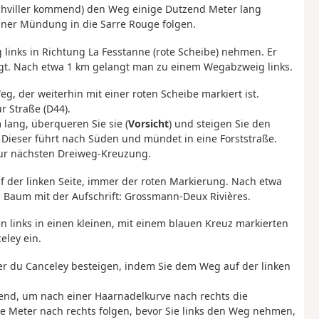
schviller kommend) den Weg einige Dutzend Meter lang
iner Mündung in die Sarre Rouge folgen.
links in Richtung La Fesstanne (rote Scheibe) nehmen. Er
olgt. Nach etwa 1 km gelangt man zu einem Wegabzweig links.
g, der weiterhin mit einer roten Scheibe markiert ist.
r Straße (D44).
 lang, überqueren Sie sie (
Vorsicht
) und steigen Sie den
 Dieser führt nach Süden und mündet in eine Forststraße.
 zur nächsten Dreiweg-Kreuzung.
f der linken Seite, immer der roten Markierung. Nach etwa
m Baum mit der Aufschrift: Grossmann-Deux Rivières.
gen links in einen kleinen, mit einem blauen Kreuz markierten
eley ein.
r du Canceley besteigen, indem Sie dem Weg auf der linken
end, um nach einer Haarnadelkurve nach rechts die
ge Meter nach rechts folgen, bevor Sie links den Weg nehmen,