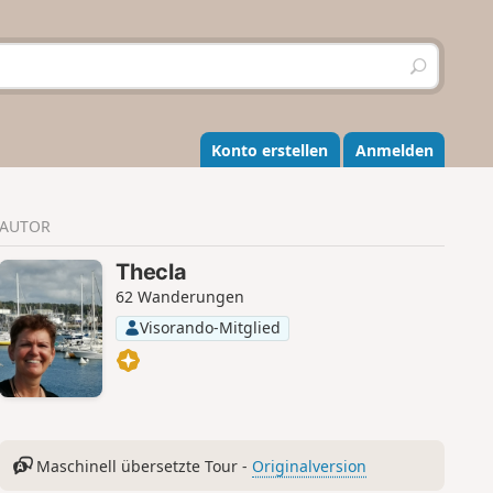
S
u
c
h
e
Konto erstellen
Anmelden
n
AUTOR
Thecla
62 Wanderungen
Visorando-Mitglied
Maschinell übersetzte Tour -
Originalversion