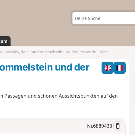
ium
r Canceley, der Grand Rommelstein und der Rocher du Calice
Rommelstein und der
en Passagen und schönen Aussichtspunkten auf den
Nr.
6889438