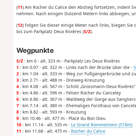
(
11
) Am Rocher du Calice den Abstieg fortsetzen, indem Si
nehmen. Nach einigen Dutzend Metern links abbiegen, um
(
12
) Folgen Sie dieser einige Meter nach links, biegen Sie
bis zum Parkplatz Deux Rivières (
S/Z
).
Wegpunkte
S/Z
: km 0 - alt. 323 m - Parkplatz Les Deux Rivières
1
: km 0.07 - alt. 322 m - Links nach der Brücke über die -
S
2
: km 1.04 - alt. 333 m - Weg zur Fußgängerbrücke und z
3
: km 2.71 - alt. 488 m - Dreiweg-Kreuzung
4
: km 4.08 - alt. 567 m - Schild „Grossmann-Deux Rivières”
5
: km 4.86 - alt. 596 m - Felsen Rocher du Canceley
6
: km 6.86 - alt. 367 m - Waldweg der Gorge aux Sangliers
7
: km 7.14 - alt. 380 m - Ehemaliges Forsthaus von Cancel
8
: km 8.82 - alt. 593 m - Kreuzung
9
: km 10.46 - alt. 477 m - Place du Bon Dieu
10
: km 11.14 - alt. 535 m -
Le Grand Rommelstein (518m)
11
: km 11.68 - alt. 475 m -
Rocher du Calice