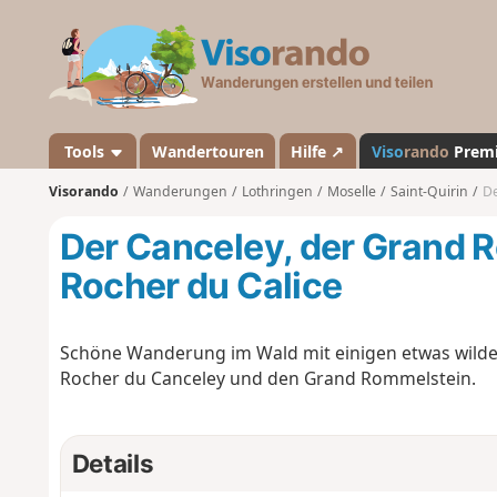
V
i
s
o
r
a
Tools
Wandertouren
Hilfe ↗
Viso
rando
Prem
n
Visorando
Wanderungen
Lothringen
Moselle
Saint-Quirin
De
d
o
Der Canceley, der Grand 
Rocher du Calice
Schöne Wanderung im Wald mit einigen etwas wild
Rocher du Canceley und den Grand Rommelstein.
Details