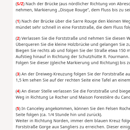
(
S/Z
) Nach der Brücke (aus nördlicher Richtung von Abre
nehmen, Markierung „Disque Rouge”, dem Fluss bis zu se
(
1
) Nach der Brücke über die Sarre Rouge den kleinen Weg 
mündet sehr schnell in eine Forststraße, die dem Fluss f
(
2
) Verlassen Sie die Forststraße und nehmen Sie diesen We
Überqueren Sie die kleine Holzbrücke und gelangen Sie zu
Biegen Sie rechts ab und folgen Sie der Straße etwa 150 m
Aufstieg hinauf in Richtung der Schutzhütte R. Fourmann.
Folgen Sie dieser (gleiche Markierung und Richtung) bis
(
3
) An der Dreiweg-Kreuzung folgen Sie der Forststraße au
1,5 km sehen Sie auf der rechten Seite eine Tafel an eine
(
4
) An dieser Stelle verlassen Sie die Forststraße und bie
Weg in Richtung Le Rocher und Maison Forestière du Canc
(
5
) In Canceley angekommen, können Sie den Felsen Roche
Seite folgen (ca. 1/4 Stunde hin und zurück).
Weiter in Richtung Norden, immer dem blauen Kreuz folg
Forststraße Gorge aux Sangliers zu erreichen. Dieser eini