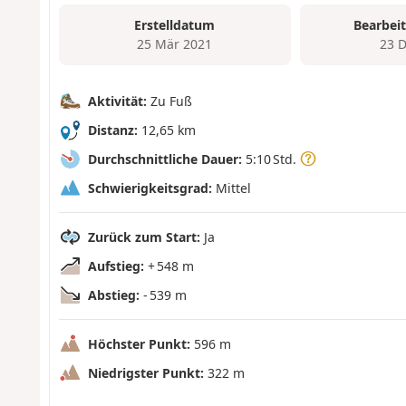
Erstelldatum
Bearbei
25 Mär 2021
23 
Aktivität:
Zu Fuß
Distanz:
12,65 km
Durchschnittliche Dauer:
5:10 Std.
Schwierigkeitsgrad:
Mittel
Zurück zum Start:
Ja
Aufstieg:
+ 548 m
Abstieg:
- 539 m
Höchster Punkt:
596 m
Niedrigster Punkt:
322 m