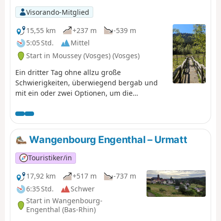
Visorando-Mitglied
15,55 km
+237 m
-539 m
5:05 Std.
Mittel
Start in Moussey (Vosges) (Vosges)
Ein dritter Tag ohne allzu große
Schwierigkeiten, überwiegend bergab und
mit ein oder zwei Optionen, um die
Rückfahrt bei Bedarf zu verkürzen.
Wangenbourg Engenthal – Urmatt
Touristiker/in
17,92 km
+517 m
-737 m
6:35 Std.
Schwer
Start in Wangenbourg-
Engenthal (Bas-Rhin)