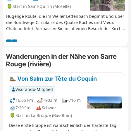
Start in Saint-Quirin (Moselle)
Hügelige Route, die im Weiler Lettenbach beginnt und über
die Rundwege Circulaire des Quatre Roches und Vieux
Château führt. Verpassen Sie nicht einen Besuch der Kirche
der Glasmacher im Weiler, in der sich die Kristallrose
befindet (Rundweg der 7 Rosen, bemerkenswerte Kapellen
und Kirchen rund um Saint Quirin): Renaissance-Fassade,
Zwiebelturm mit goldenem Hahn, der wie das Dach mit
Wanderungen in der Nähe von Sarre
Holzschindeln aus Lärche und Fichte gedeckt ist.
Rouge (rivière)
Besichtigen Sie anschließend die archäologische Stätte
Croix Guillaume (Siedlungen, Nekropole und Steinbrüche).
Von Salm zur Tête du Coquin
Visorando-Mitglied
16,65 km
+903 m
-716 m
7:20 Std.
Schwer
Start in La Broque (Bas-Rhin)
Diese erste Etappe ist wahrscheinlich der härteste Tag