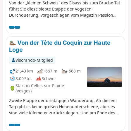
Von der „kleinen Schweiz“ des Elsass bis zum Bruche-Tal
führt Sie diese siebte Etappe der Vogesen-
Durchquerung, vorgeschlagen vom Magazin Passion
Vosges, herausgegeben von DNA und L'Alsace, durch die
wilden Höhen des Schneebergs und lässt Sie die Burgen
und den Wasserfall Cascade du Nideck zwischen
Wangenbourg-Engenthal und Urmatt entdecken. Eine
Von der Tête du Coquin zur Haute
Etappe, erzählt von Romain Gascon. Die gesamte Strecke
Loge
folgt dem „Roten Rechteck“, sofern nicht anders
angegeben.
Visorando-Mitglied
21,43 km
+667 m
-568 m
8:00 Std.
Schwer
Start in Celles-sur-Plaine
(Vosges)
Zweite Etappe der dreitägigen Wanderung. An diesem
Tag gibt es keine großen Höhenunterschiede, aber es
sind viele Kilometer zurückzulegen. Und am Ende des
Tages erwartet Sie ein herrliches Panorama von den
Stoppelfeldern aus, das die Mühe wert ist.