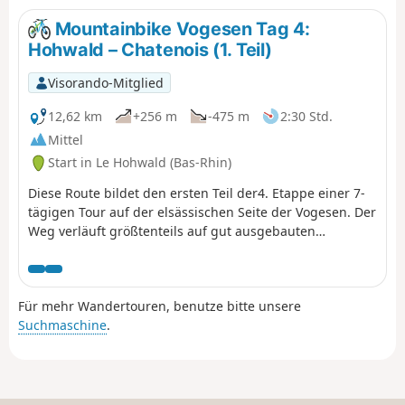
Mountainbike Vogesen Tag 4:
Hohwald – Chatenois (1. Teil)
Visorando-Mitglied
12,62 km
+256 m
-475 m
2:30 Std.
Mittel
Start in Le Hohwald (Bas-Rhin)
Diese Route bildet den ersten Teil der4. Etappe einer 7-
tägigen Tour auf der elsässischen Seite der Vogesen. Der
Weg verläuft größtenteils auf gut ausgebauten
Waldwegen. Die Wegmarkierungen sind ausgezeichnet
und bestehen aus Schildern mit einem orangefarbenen
oder roten Mountainbike-Logo und der Aufschrift TMV
Für mehr Wandertouren, benutze bitte unsere
(Traversée du Massif Vosgien).
Suchmaschine
.