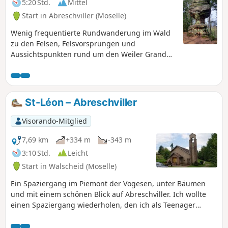
5:20 Std.
Mittel
Start in Abreschviller (Moselle)
Wenig frequentierte Rundwanderung im Wald
zu den Felsen, Felsvorsprüngen und
Aussichtspunkten rund um den Weiler Grand
Soldat.
St-Léon – Abreschviller
Visorando-Mitglied
7,69 km
+334 m
-343 m
3:10 Std.
Leicht
Start in Walscheid (Moselle)
Ein Spaziergang im Piemont der Vogesen, unter Bäumen
und mit einem schönen Blick auf Abreschviller. Ich wollte
einen Spaziergang wiederholen, den ich als Teenager
regelmäßig mit meinen Eltern unternommen habe. Leider
hat der Sturm von 1999 hier gewütet und der Weg ist an