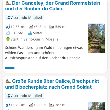
Der Canceley, der Grand Rommelstein
und der Rocher du Calice
Visorando-Mitglied
12,65 km
+548 m
-539 m
5:10 Std.
Mittel
Start in Saint-Quirin (Moselle)
Schöne Wanderung im Wald mit einigen etwas
wilden Passagen und schönen
Aussichtspunkten auf den Rocher du Canceley
und den Grand Rommelstein.
Große Runde über Calice, Brechpunkt
und Bloecherplatz nach Grand Soldat
Visorando-Mitglied
14,70 km
+389 m
-382 m