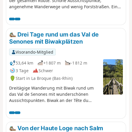
der gesamten Route. Schöne Aussichtspunkte,
angenehme Wanderwege und wenig Forststraßen. Ein
steiler Aufstieg am Ende des Tages erklärt die
Einstufung „schwierig”.
Drei Tage rund um das Val de
Senones mit Biwakplätzen
Visorando-Mitglied
53,64 km
+1 807 m
-1 812 m
3 Tage
Schwer
Start in La Broque (Bas-Rhin)
Dreitägige Wanderung mit Biwak rund um
das Val de Senones mit wunderschönen
Aussichtspunkten. Biwak an der Tête du
Coquin und an der Haute Loge.
Von der Haute Loge nach Salm