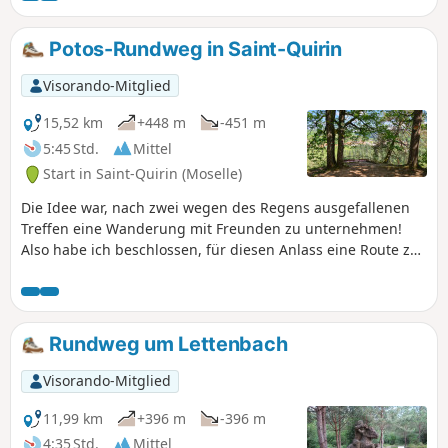
einigen Stellen komplett verschwunden. Der Club Vosgien
hat eine neue Route ab Saint-Léon festgelegt. Ich habe
Potos-Rundweg in Saint-Quirin
mich dafür entschieden, 45 Jahre zurückzugehen und
Ihnen meinen Retro-Spaziergang auf dem ursprünglichen
Visorando-Mitglied
Weg vorzuschlagen.
15,52 km
+448 m
-451 m
5:45 Std.
Mittel
Start in Saint-Quirin (Moselle)
Die Idee war, nach zwei wegen des Regens ausgefallenen
Treffen eine Wanderung mit Freunden zu unternehmen!
Also habe ich beschlossen, für diesen Anlass eine Route zu
erstellen, die an dem Ort meiner Kindheit beginnt.
Rundweg um Lettenbach
Visorando-Mitglied
11,99 km
+396 m
-396 m
4:35 Std.
Mittel