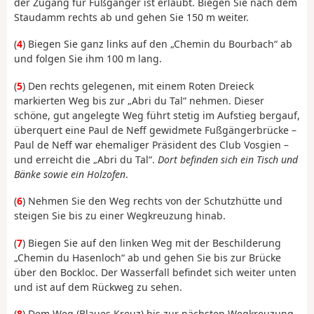
der Zugang für Fußgänger ist erlaubt. Biegen Sie nach dem
Staudamm rechts ab und gehen Sie 150 m weiter.
(
4
) Biegen Sie ganz links auf den „Chemin du Bourbach“ ab
und folgen Sie ihm 100 m lang.
(
5
) Den rechts gelegenen, mit einem Roten Dreieck
markierten Weg bis zur „Abri du Tal“ nehmen. Dieser
schöne, gut angelegte Weg führt stetig im Aufstieg bergauf,
überquert eine Paul de Neff gewidmete Fußgängerbrücke –
Paul de Neff war ehemaliger Präsident des Club Vosgien –
und erreicht die „Abri du Tal“.
Dort befinden sich ein Tisch und
Bänke sowie ein Holzofen
.
(
6
) Nehmen Sie den Weg rechts von der Schutzhütte und
steigen Sie bis zu einer Wegkreuzung hinab.
(
7
) Biegen Sie auf den linken Weg mit der Beschilderung
„Chemin du Hasenloch“ ab und gehen Sie bis zur Brücke
über den Bockloc. Der Wasserfall befindet sich weiter unten
und ist auf dem Rückweg zu sehen.
(
8
) Dem Weg (Blaues Kreuz) bis zur nächsten Wegkreuzung