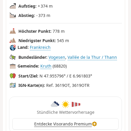
Aufstieg:
+ 374 m
Abstieg:
- 373 m
Höchster Punkt:
778 m
Niedrigster Punkt:
545 m
Land:
Frankreich
Bundesländer:
Vogesen
,
Vallée de la Thur / Thann
Gemeinde:
Kruth
(68820)
Start/Ziel:
N 47.955796° / E 6.961803°
IGN-Karte(n):
Ref. 3619OT, 3619OTR
Stündliche Wettervorhersage
Entdecke Visorando Premium