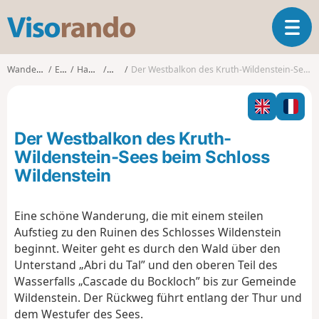
V
T
i
o
s
g
o
Wanderungen
Elsass
Haut-Rhin
Kruth
Der Westbalkon des Kruth-Wildenstein-Sees beim Schloss Wildenstein
g
r
l
a
e
n
n
d
Der Westbalkon des Kruth-
a
o
v
Wildenstein-Sees beim Schloss
i
Wildenstein
g
a
t
Eine schöne Wanderung, die mit einem steilen
i
Aufstieg zu den Ruinen des Schlosses Wildenstein
o
beginnt. Weiter geht es durch den Wald über den
n
Unterstand „Abri du Tal” und den oberen Teil des
Wasserfalls „Cascade du Bockloch” bis zur Gemeinde
Wildenstein. Der Rückweg führt entlang der Thur und
dem Westufer des Sees.