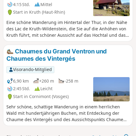
4:15 Std.
Mittel
Start in Kruth (Haut-Rhin)
Eine schöne Wanderung im Hintertal der Thur, in der Nähe
des Lac de Kruth-Wildenstein, die Sie auf die Anhöhen von
Kruth führt, mit schöner Aussicht auf das Hochtal und das
Rossberg-Thannerhubel-Massiv.
Chaumes du Grand Ventron und
Chaumes des Vintergés
Visorando-Mitglied
6,90 km
+260 m
-258 m
2:45 Std.
Leicht
Start in Cornimont (Vosges)
Sehr schöne, schattige Wanderung in einem herrlichen
Wald mit hundertjährigen Buchen, mit Entdeckung der
Chaume des Vintergés und des Aussichtspunkts Chaume
du Grand Ventron mit Blick auf die Bergkämme (Markstein,
Grand Ballon und Elsass).