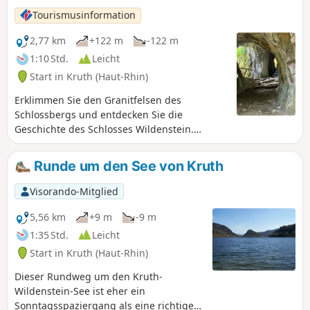
Tourismusinformation
2,77 km
+122 m
-122 m
1:10 Std.
Leicht
Start in Kruth (Haut-Rhin)
Erklimmen Sie den Granitfelsen des
Schlossbergs und entdecken Sie die
Geschichte des Schlosses Wildenstein.
Suchen und finden Sie unterwegs Spuren
menschlicher Besiedlung an diesen
Runde um den See von Kruth
überraschenden und geschichtsträchtigen
Orten. Genießen Sie die Aussicht auf den See
Visorando-Mitglied
und die Dörfer Kruth, Oderen und
Wildenstein. Dieser Ort bietet sowohl im
5,56 km
+9 m
-9 m
Frühling als auch im Sommer eine lebendige
1:35 Std.
Leicht
Naturatmosphäre. Im Winter können Sie sich
Start in Kruth (Haut-Rhin)
von der friedlichen und magischen
Atmosphäre dieses Ortes verzaubern lassen.
Dieser Rundweg um den Kruth-
Wildenstein-See ist eher ein
Sonntagsspaziergang als eine richtige