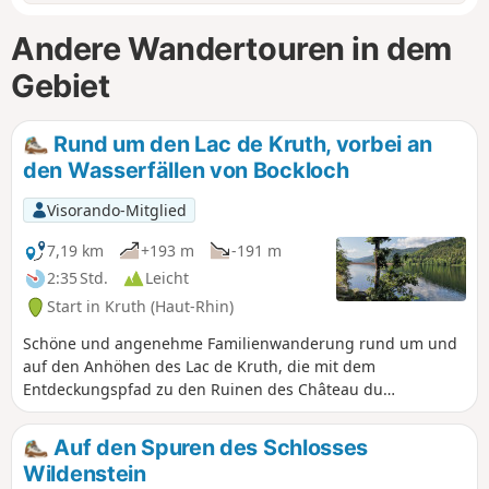
Andere Wandertouren in dem
Gebiet
Rund um den Lac de Kruth, vorbei an
den Wasserfällen von Bockloch
Visorando-Mitglied
7,19 km
+193 m
-191 m
2:35 Std.
Leicht
Start in Kruth (Haut-Rhin)
Schöne und angenehme Familienwanderung rund um und
auf den Anhöhen des Lac de Kruth, die mit dem
Entdeckungspfad zu den Ruinen des Château du
Schlossberg kombiniert werden kann.
Auf den Spuren des Schlosses
Wildenstein