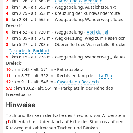
2
: km 1.26 - alt. 663 m -
Château de Wildenstein
3
: km 1.96 - alt. 553 m - Weggabelung. Aussichtspunkt
4
: km 2.75 - alt. 553 m - Kreuzung der Rundwanderroute
5
: km 2.84 - alt. 565 m - Weggabelung. Wanderweg „Rotes
Dreieck“
6
: km 4.52 - alt. 720 m - Weggabelung -
Abri du Tal
7
: km 5.05 - alt. 673 m - Wegkreuzung. Weg zum Hasenloch
8
: km 5.27 - alt. 703 m - Oberer Teil des Wasserfalls. Brücke
-
Cascade du Bockloch
9
: km 6.15 - alt. 778 m - Weggabelung. Wanderweg „Blaues
Dreieck“
10
: km 7.43 - alt. 571 m - Rathausplatz
11
: km 8.77 - alt. 552 m - Rechts entlang der -
La Thur
12
: km 9.11 - alt. 546 m -
Cascade du Bockloch
S/Z
: km 13.02 - alt. 551 m - Parkplatz in der Nähe des
Freizeitparks
Hinweise
Tisch und Bänke in der Nähe des Friedhofs von Wildenstein.
(
1
) Überdachter Unterstand auf Höhe des Stadions auf dem
Rückweg mit zahlreichen Tischen und Bänken.