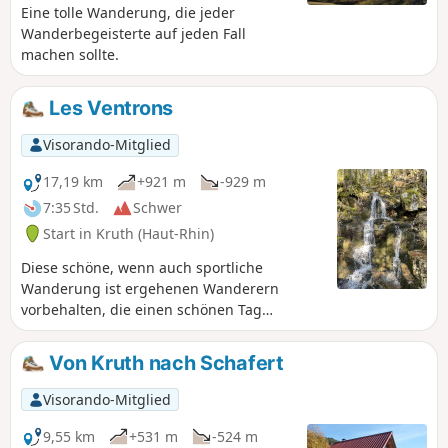
Eine tolle Wanderung, die jeder
Wanderbegeisterte auf jeden Fall
machen sollte.
Les Ventrons
Visorando-Mitglied
17,19 km
+921 m
-929 m
7:35 Std.
Schwer
Start in Kruth (Haut-Rhin)
Diese schöne, wenn auch sportliche
Wanderung ist ergehenen Wanderern
vorbehalten, die einen schönen Tag
verbringen, das Biotop entdecken und
zahlreiche Aussichtspunkte genießen
Von Kruth nach Schafert
möchten.
Visorando-Mitglied
9,55 km
+531 m
-524 m