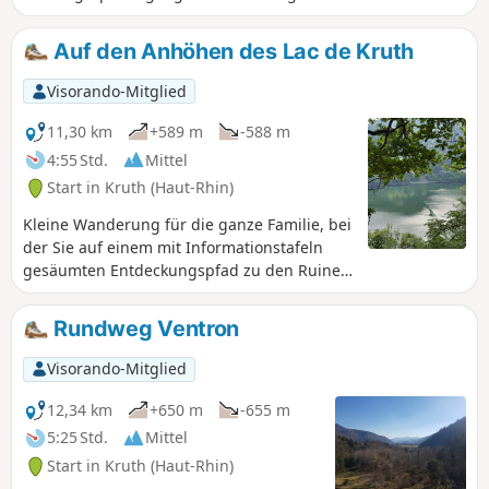
Wanderung. Er ist auch für Menschen
mit Behinderungen zugänglich und
Auf den Anhöhen des Lac de Kruth
bietet Ihnen eine willkommene
Abwechslung. Besonders angenehm ist
Visorando-Mitglied
er im Sommer, wenn es im Tal sehr heiß
ist.
11,30 km
+589 m
-588 m
4:55 Std.
Mittel
Start in Kruth (Haut-Rhin)
Kleine Wanderung für die ganze Familie, bei
der Sie auf einem mit Informationstafeln
gesäumten Entdeckungspfad zu den Ruinen
des Schlosses Wildenstein hinaufsteigen
können. Auf dem Rückweg erwartet Sie die
Rundweg Ventron
Seerundwanderung, und bei Ihrer Ankunft
können Sie die Ruhe des Ortes bei einer
Visorando-Mitglied
kleinen Tretbootfahrt genießen oder, für die
Sportlicheren, einen Spaziergang zwischen
12,34 km
+650 m
-655 m
den Bäumen im Kletterpark direkt neben
5:25 Std.
Mittel
dem Parkplatz machen.
Start in Kruth (Haut-Rhin)