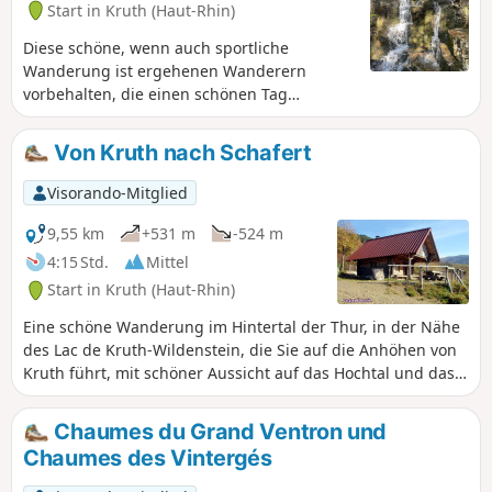
Start in Kruth (Haut-Rhin)
Diese schöne, wenn auch sportliche
Wanderung ist ergehenen Wanderern
vorbehalten, die einen schönen Tag
verbringen, das Biotop entdecken und
zahlreiche Aussichtspunkte genießen
Von Kruth nach Schafert
möchten.
Visorando-Mitglied
9,55 km
+531 m
-524 m
4:15 Std.
Mittel
Start in Kruth (Haut-Rhin)
Eine schöne Wanderung im Hintertal der Thur, in der Nähe
des Lac de Kruth-Wildenstein, die Sie auf die Anhöhen von
Kruth führt, mit schöner Aussicht auf das Hochtal und das
Rossberg-Thannerhubel-Massiv.
Chaumes du Grand Ventron und
Chaumes des Vintergés