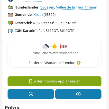
Bundesländer:
Vogesen
,
Vallée de la Thur / Thann
Gemeinde:
Kruth
(68820)
Start/Ziel:
N 47.955734° / E 6.961835°
IGN-Karte(n):
Ref. 3619OT, 3619OTR
Stündliche Wettervorhersage
Entdecke Visorando Premium
In der mobilen App anzeigen
Fotos