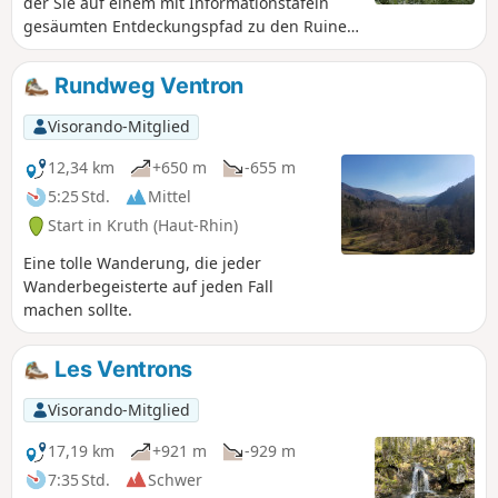
der Sie auf einem mit Informationstafeln
gesäumten Entdeckungspfad zu den Ruinen
des Schlosses Wildenstein hinaufsteigen
können. Auf dem Rückweg erwartet Sie die
Rundweg Ventron
Seerundwanderung, und bei Ihrer Ankunft
können Sie die Ruhe des Ortes bei einer
Visorando-Mitglied
kleinen Tretbootfahrt genießen oder, für die
Sportlicheren, einen Spaziergang zwischen
12,34 km
+650 m
-655 m
den Bäumen im Kletterpark direkt neben
5:25 Std.
Mittel
dem Parkplatz machen.
Start in Kruth (Haut-Rhin)
Eine tolle Wanderung, die jeder
Wanderbegeisterte auf jeden Fall
machen sollte.
Les Ventrons
Visorando-Mitglied
17,19 km
+921 m
-929 m
7:35 Std.
Schwer