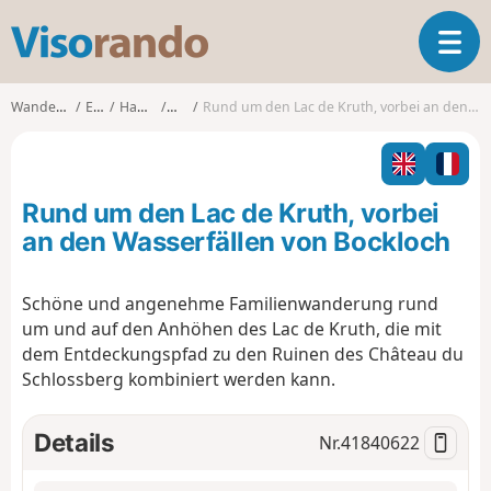
V
T
i
o
s
g
o
Wanderungen
Elsass
Haut-Rhin
Kruth
Rund um den Lac de Kruth, vorbei an den Wasserfällen von Bockloch
g
r
l
a
e
n
n
d
Rund um den Lac de Kruth, vorbei
a
o
v
an den Wasserfällen von Bockloch
i
g
Schöne und angenehme Familienwanderung rund
a
um und auf den Anhöhen des Lac de Kruth, die mit
t
i
dem Entdeckungspfad zu den Ruinen des Château du
o
Schlossberg kombiniert werden kann.
n
Details
Nr.
41840622