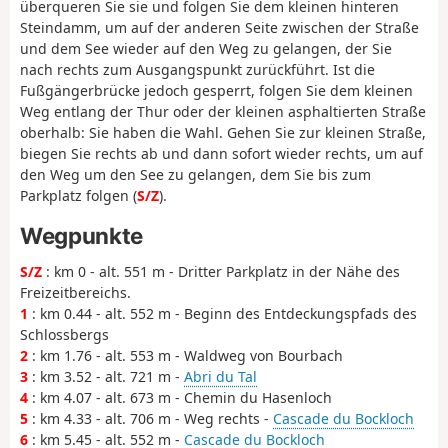
überqueren Sie sie und folgen Sie dem kleinen hinteren
Steindamm, um auf der anderen Seite zwischen der Straße
und dem See wieder auf den Weg zu gelangen, der Sie
nach rechts zum Ausgangspunkt zurückführt. Ist die
Fußgängerbrücke jedoch gesperrt, folgen Sie dem kleinen
Weg entlang der Thur oder der kleinen asphaltierten Straße
oberhalb: Sie haben die Wahl. Gehen Sie zur kleinen Straße,
biegen Sie rechts ab und dann sofort wieder rechts, um auf
den Weg um den See zu gelangen, dem Sie bis zum
Parkplatz folgen (
S/Z
).
Wegpunkte
S/Z
: km 0 - alt. 551 m - Dritter Parkplatz in der Nähe des
Freizeitbereichs.
1
: km 0.44 - alt. 552 m - Beginn des Entdeckungspfads des
Schlossbergs
2
: km 1.76 - alt. 553 m - Waldweg von Bourbach
3
: km 3.52 - alt. 721 m -
Abri du Tal
4
: km 4.07 - alt. 673 m - Chemin du Hasenloch
5
: km 4.33 - alt. 706 m - Weg rechts -
Cascade du Bockloch
6
: km 5.45 - alt. 552 m -
Cascade du Bockloch