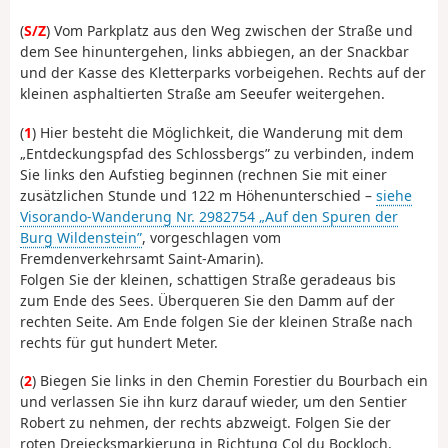
(
S/Z
) Vom Parkplatz aus den Weg zwischen der Straße und
dem See hinuntergehen, links abbiegen, an der Snackbar
und der Kasse des Kletterparks vorbeigehen. Rechts auf der
kleinen asphaltierten Straße am Seeufer weitergehen.
(
1
) Hier besteht die Möglichkeit, die Wanderung mit dem
„Entdeckungspfad des Schlossbergs” zu verbinden, indem
Sie links den Aufstieg beginnen (rechnen Sie mit einer
zusätzlichen Stunde und 122 m Höhenunterschied –
siehe
Visorando-Wanderung Nr. 2982754 „Auf den Spuren der
Burg Wildenstein”
, vorgeschlagen vom
Fremdenverkehrsamt Saint-Amarin).
Folgen Sie der kleinen, schattigen Straße geradeaus bis
zum Ende des Sees. Überqueren Sie den Damm auf der
rechten Seite. Am Ende folgen Sie der kleinen Straße nach
rechts für gut hundert Meter.
(
2
) Biegen Sie links in den Chemin Forestier du Bourbach ein
und verlassen Sie ihn kurz darauf wieder, um den Sentier
Robert zu nehmen, der rechts abzweigt. Folgen Sie der
roten Dreiecksmarkierung in Richtung Col du Bockloch.