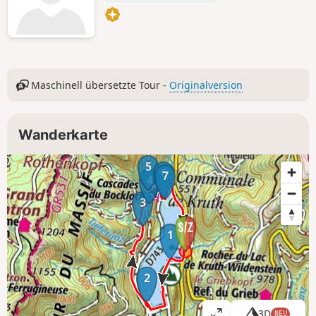
Maschinell übersetzte Tour -
Originalversion
Wanderkarte
5
6
7
4
3
1
2
3D
NEU