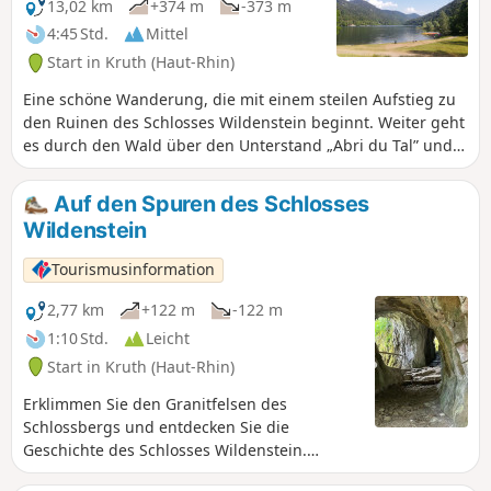
13,02 km
+374 m
-373 m
4:45 Std.
Mittel
Start in Kruth (Haut-Rhin)
Eine schöne Wanderung, die mit einem steilen Aufstieg zu
den Ruinen des Schlosses Wildenstein beginnt. Weiter geht
es durch den Wald über den Unterstand „Abri du Tal” und
den oberen Teil des Wasserfalls „Cascade du Bockloch” bis
zur Gemeinde Wildenstein. Der Rückweg führt entlang der
Auf den Spuren des Schlosses
Thur und dem Westufer des Sees.
Wildenstein
Tourismusinformation
2,77 km
+122 m
-122 m
1:10 Std.
Leicht
Start in Kruth (Haut-Rhin)
Erklimmen Sie den Granitfelsen des
Schlossbergs und entdecken Sie die
Geschichte des Schlosses Wildenstein.
Suchen und finden Sie unterwegs Spuren