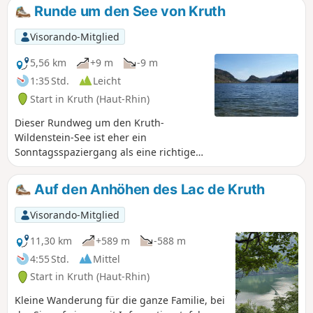
menschlicher Besiedlung an diesen
Runde um den See von Kruth
überraschenden und geschichtsträchtigen
Orten. Genießen Sie die Aussicht auf den See
Visorando-Mitglied
und die Dörfer Kruth, Oderen und
Wildenstein. Dieser Ort bietet sowohl im
5,56 km
+9 m
-9 m
Frühling als auch im Sommer eine lebendige
1:35 Std.
Leicht
Naturatmosphäre. Im Winter können Sie sich
Start in Kruth (Haut-Rhin)
von der friedlichen und magischen
Atmosphäre dieses Ortes verzaubern lassen.
Dieser Rundweg um den Kruth-
Wildenstein-See ist eher ein
Sonntagsspaziergang als eine richtige
Wanderung. Er ist auch für Menschen
mit Behinderungen zugänglich und
Auf den Anhöhen des Lac de Kruth
bietet Ihnen eine willkommene
Abwechslung. Besonders angenehm ist
Visorando-Mitglied
er im Sommer, wenn es im Tal sehr heiß
ist.
11,30 km
+589 m
-588 m
4:55 Std.
Mittel
Start in Kruth (Haut-Rhin)
Kleine Wanderung für die ganze Familie, bei