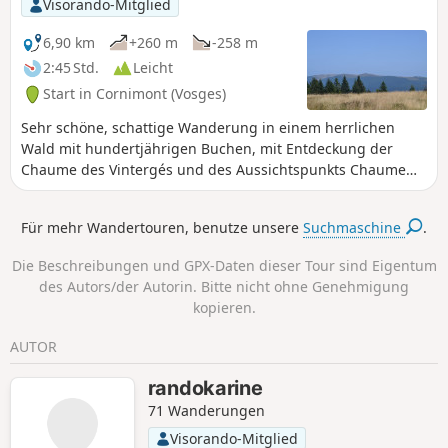
Visorando-Mitglied
6,90 km
+260 m
-258 m
2:45 Std.
Leicht
Start in Cornimont (Vosges)
Sehr schöne, schattige Wanderung in einem herrlichen
Wald mit hundertjährigen Buchen, mit Entdeckung der
Chaume des Vintergés und des Aussichtspunkts Chaume
du Grand Ventron mit Blick auf die Bergkämme (Markstein,
Grand Ballon und Elsass).
Für mehr Wandertouren, benutze unsere
Suchmaschine
.
Die Beschreibungen und GPX-Daten dieser Tour sind Eigentum
des Autors/der Autorin. Bitte nicht ohne Genehmigung
kopieren.
AUTOR
randokarine
71 Wanderungen
Visorando-Mitglied