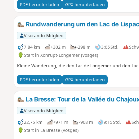
PDF herunterladen
GPX herunterladen
Rundwanderung um den Lac de Lispac
Visorando-Mitglied
7,84 km
+302 m
-298 m
3:05 Std.
Sch
Start in Xonrupt-Longemer (Vosges)
Kleine Wanderung, die den Lac de Longemer und den Lac 
PDF herunterladen
GPX herunterladen
La Bresse: Tour de la Vallée du Chajou
Visorando-Mitglied
22,75 km
+971 m
-968 m
9:15 Std.
Sc
Start in La Bresse (Vosges)