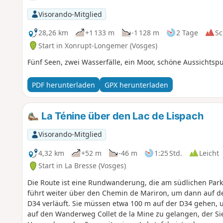
Visorando-Mitglied
28,26 km
+1 133 m
-1 128 m
2 Tage
Sc
Start in Xonrupt-Longemer (Vosges)
Fünf Seen, zwei Wasserfälle, ein Moor, schöne Aussichtsp
PDF herunterladen
GPX herunterladen
La Ténine über den Lac de Lispach
Visorando-Mitglied
4,32 km
+52 m
-46 m
1:25 Std.
Leicht
Start in La Bresse (Vosges)
Die Route ist eine Rundwanderung, die am südlichen Parkp
führt weiter über den Chemin de Mariron, um dann auf d
D34 verläuft. Sie müssen etwa 100 m auf der D34 gehen,
auf den Wanderweg Collet de la Mine zu gelangen, der Sie