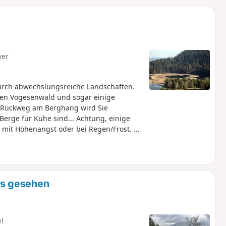
u
n
m
wer
urch abwechslungsreiche Landschaften.
den Vogesenwald und sogar einige
r Rückweg am Berghang wird Sie
erge für Kühe sind... Achtung, einige
mit Höhenangst oder bei Regen/Frost. ⚠️
 ist derzeit wegen Sicherheitsarbeiten an
den, teilen Sie uns dies bitte in den
s gesehen
el