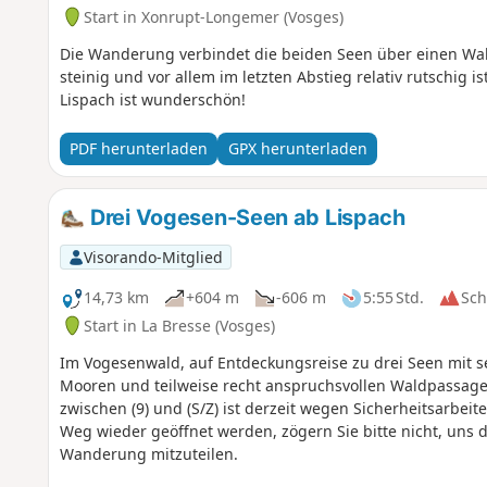
Start in Xonrupt-Longemer (Vosges)
Die Wanderung verbindet die beiden Seen über einen Wald
steinig und vor allem im letzten Abstieg relativ rutschig i
Lispach ist wunderschön!
PDF herunterladen
GPX herunterladen
Drei Vogesen-Seen ab Lispach
Visorando-Mitglied
14,73 km
+604 m
-606 m
5:55 Std.
Sc
Start in La Bresse (Vosges)
Im Vogesenwald, auf Entdeckungsreise zu drei Seen mit 
Mooren und teilweise recht anspruchsvollen Waldpassage
zwischen (9) und (S/Z) ist derzeit wegen Sicherheitsarbeite
Weg wieder geöffnet werden, zögern Sie bitte nicht, uns
Wanderung mitzuteilen.