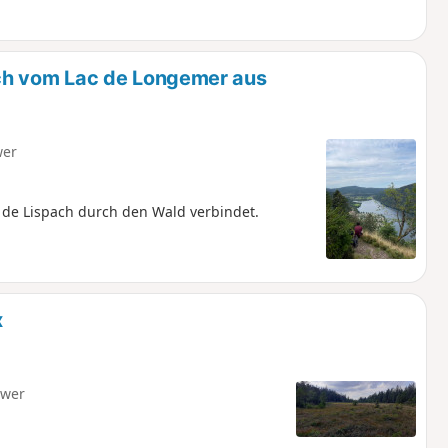
h vom Lac de Longemer aus
wer
de Lispach durch den Wald verbindet.
x
hwer