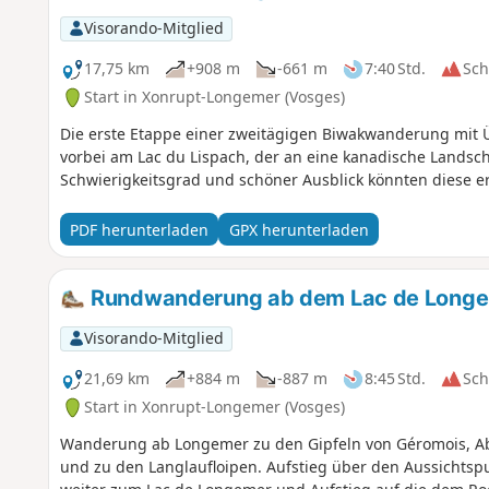
Visorando-Mitglied
17,75 km
+908 m
-661 m
7:40 Std.
Sc
Start in Xonrupt-Longemer (Vosges)
Die erste Etappe einer zweitägigen Biwakwanderung mit
vorbei am Lac du Lispach, der an eine kanadische Landsc
Schwierigkeitsgrad und schöner Ausblick könnten diese 
PDF herunterladen
GPX herunterladen
Rundwanderung ab dem Lac de Longeme
Visorando-Mitglied
21,69 km
+884 m
-887 m
8:45 Std.
Sc
Start in Xonrupt-Longemer (Vosges)
Wanderung ab Longemer zu den Gipfeln von Géromois, Abf
und zu den Langlaufloipen. Aufstieg über den Aussichtsp