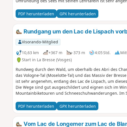
Umrundung des Sees mit seinen Lehrtafeln ist sehr ange
PDF herunterladen
GPX herunterladen
Rundgang um den Lac de Lispach vorb
Visorando-Mitglied
10,63 km
+367 m
-373 m
4:05 Std.
Mit
Start in La Bresse (Vosges)
Rundweg durch den Wald, um oberhalb des Abri des Cham
das Vologne-Tal (Moselotte-Tal) und das Massiv der Bress
ist sehr angenehm, entlang des Lac de Lispach, um diese
Die Wege sind gut ausgeschildert und eignen sich im Wi
Mountainbiketouren und Schneeschuhwanderungen. Im 
Blumenwiese.
PDF herunterladen
GPX herunterladen
Vom Lac de Longemer zum Lac de Bl