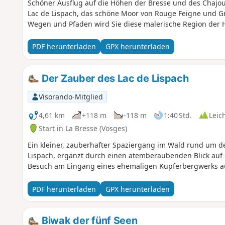
Schöner Ausflug auf die Höhen der Bresse und des Chajou
Lac de Lispach, das schöne Moor von Rouge Feigne und Gr
Wegen und Pfaden wird Sie diese malerische Region der 
PDF herunterladen
GPX herunterladen
Der Zauber des Lac de Lispach
Visorando-Mitglied
4,61 km
+118 m
-118 m
1:40 Std.
Leic
Start in La Bresse (Vosges)
Ein kleiner, zauberhafter Spaziergang im Wald rund um 
Lispach, ergänzt durch einen atemberaubenden Blick auf
Besuch am Eingang eines ehemaligen Kupferbergwerks au
PDF herunterladen
GPX herunterladen
Biwak der fünf Seen