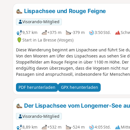
Lispachsee und Rouge Feigne
Visorando-Mitglied
9,57 km
+375 m
-379 m
3:50 Std.
Sch
Start in La Bresse (Vosges)
Diese Wanderung beginnt am Lispachsee und führt Sie d
Von den Mooren am Ufer des Lispachsees aus sehen Sie 
Stoppelfelder am Rouge Feigne in über 1100 m Höhe. De
endgültig davon überzeugen, dass die Vogesen nicht nur B
Passagen sind anspruchsvoll, insbesondere für Menschen 
27.05.2026: Der Wanderweg Diehlaine zwischen (4) und (2)
der Strecke gesperrt.Sollte dieser Weg wieder geöffnet wer
PDF herunterladen
GPX herunterladen
Kommentaren zu dieser Wanderung mit.
Der Lispachsee vom Longemer-See au
Visorando-Mitglied
8,89 km
+532 m
-524 m
4:05 Std.
Mitt