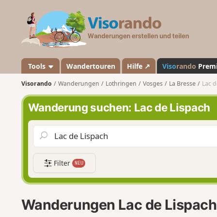
V
i
s
o
r
a
Tools
Wandertouren
Hilfe ↗
Viso
rando
Prem
n
Visorando
Wanderungen
Lothringen
Vosges
La Bresse
Lac d
d
o
Wanderung suchen: Lac de Lispach
Filter
NEU
Wanderungen Lac de Lispach