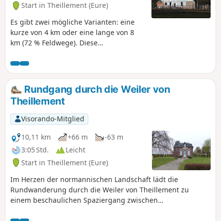
Start in Theillement (Eure)
Es gibt zwei mögliche Varianten: eine
kurze von 4 km oder eine lange von 8
km (72 % Feldwege). Diese
abwechslungsreiche und einfache Tour
bietet vor allem ein interessantes
Kulturerbe mit dem Manoir du Val und
seinem eleganten Backstein-
Rundgang durch die Weiler von
Taubenschlag, dem kleinen Manoir du
Theillement
Thuit und der Villa des Bruyères, ohne
die Kirche und ein typisches
Visorando-Mitglied
Reetdachhaus am Startpunkt zu
vergessen. Lange Walddurchquerungen
10,11 km
+66 m
-63 m
wechseln sich mit offeneren
3:05 Std.
Leicht
Landschaften der landwirtschaftlichen
Start in Theillement (Eure)
Hochebene ab. Die gelegentliche
Belästigung durch die nahe gelegene
Im Herzen der normannischen Landschaft lädt die
Autobahn ist schnell vergessen.
Rundwanderung durch die Weiler von Theillement zu
einem beschaulichen Spaziergang zwischen
Heckenlandschaften und Hohlwegen ein. Diese Wanderung
bietet ein authentisches Eintauchen in eine unberührte