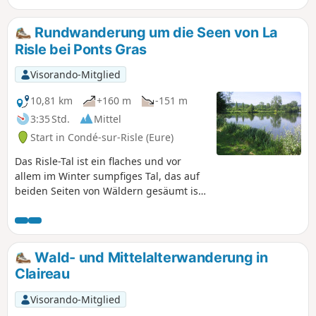
Route verlaufen am Wasser entlang. Einige Pappeln haben
eine bemerkenswerte Größe.
Rundwanderung um die Seen von La
Risle bei Ponts Gras
Visorando-Mitglied
10,81 km
+160 m
-151 m
3:35 Std.
Mittel
Start in Condé-sur-Risle (Eure)
Das Risle-Tal ist ein flaches und vor
allem im Winter sumpfiges Tal, das auf
beiden Seiten von Wäldern gesäumt ist.
Die im20. Jahrhundert angelegten
Teiche wechseln sich mit den feuchten
Wiesen der alten normannischen
Heckenlandschaft ab. Diese
Wald- und Mittelalterwanderung in
Rundwanderung umfasst all diese
Claireau
Landschaften und bietet eine der
wenigen Möglichkeiten, das Risle-Tal
Visorando-Mitglied
auf Wegen zu durchqueren.