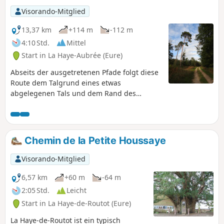
Visorando-Mitglied
13,37 km
+114 m
-112 m
4:10 Std.
Mittel
Start in La Haye-Aubrée (Eure)
Abseits der ausgetretenen Pfade folgt diese
Route dem Talgrund eines etwas
abgelegenen Tals und dem Rand des
Staatswaldes von Brotonne. Sie hält auch
einige überraschende Begegnungen bereit:
eine Kapelle mitten auf dem Land, eine
Reihe von Kopfbäumen im Gegenlicht am
Chemin de la Petite Houssaye
Waldrand, große Buchen…
Visorando-Mitglied
6,57 km
+60 m
-64 m
2:05 Std.
Leicht
Start in La Haye-de-Routot (Eure)
La Haye-de-Routot ist ein typisch