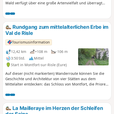
Wald verfügt über eine große Artenvielfalt und überragt
das Risle-Tal, wodurch sich ein schöner Ausblick bietet.
Rundgang zum mittelalterlichen Erbe im
Val de Risle
Tourismusinformation
12,42 km
+108 m
-106 m
3:50 Std.
Mittel
Start in Montfort-sur-Risle (Eure)
Auf dieser (nicht markierten) Wanderroute können Sie die
Geschichte und Architektur von vier Stätten aus dem
Mittelalter entdecken: das Schloss von Montfort, die Priorei
und ein herrschaftliches Anwesen in Glos-sur-Risle. Entlang
des Weges gibt es verschiedene Wasserbauwerke an der
Risle zu entdecken. Die Wanderung endet mit einer langen
Durchquerung des Staatswaldes von Montfort, der für 11
La Mailleraye im Herzen der Schleifen
seiner Bäume das Label „Bemerkenswerter Baum” erhalten