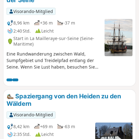
der Seine
hat.
Visorando-Mitglied
8,96 km
+36 m
-37 m
2:40 Std.
Leicht
Start in La Mailleraye-sur-Seine (Seine-
Maritime)
Eine Rundwanderung zwischen Wald,
Sumpfgebiet und Treidelpfad entlang der
Seine. Wenn Sie Lust haben, besuchen Sie
Brigitte, die bei sich zu Hause Tiger und
Löwen aufnimmt (natürlich unter Einhaltung
aller Sicherheitsvorkehrungen).
Spaziergang von den Heiden zu den
Wäldern
Visorando-Mitglied
8,42 km
+69 m
-63 m
2:35 Std.
Leicht