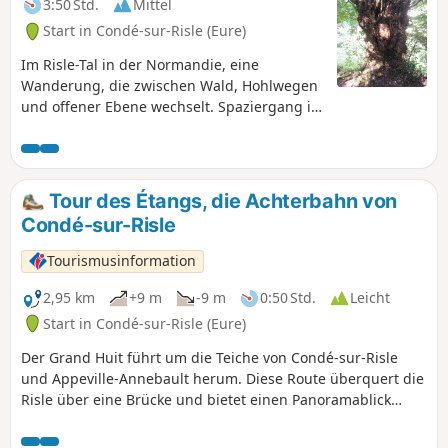
3:50 Std.
Mittel
Start in Condé-sur-Risle (Eure)
Im Risle-Tal in der Normandie, eine
Wanderung, die zwischen Wald, Hohlwegen
und offener Ebene wechselt. Spaziergang im
Vallon des Sarrasins, um einen versteckten
Brunnen inmitten der Natur zu entdecken.
Der Wald ist das dominierende Element, es
gibt zahlreiche Panoramablicke. Die Bocage-
Tour des Étangs, die Achterbahn von
Landschaft ist sehr häufig, viele Bäume
Condé-sur-Risle
haben eine bemerkenswerte Größe,
insbesondere die Chêne à Leude, die seit
Tourismusinformation
dem Mittelalter dort steht.
2,95 km
+9 m
-9 m
0:50 Std.
Leicht
Start in Condé-sur-Risle (Eure)
Der Grand Huit führt um die Teiche von Condé-sur-Risle
und Appeville-Annebault herum. Diese Route überquert die
Risle über eine Brücke und bietet einen Panoramablick
sowie die Möglichkeit, die Fauna und Flora der
Feuchtgebiete im Talgrund zu entdecken. Drei Viertel der