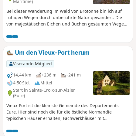
Maritime)
Bei dieser Wanderung im Wald von Brotonne bin ich auf
ruhigen Wegen durch unberührte Natur gewandert. Die
von majestätischen Eichen und Buchen gesäumten Wege
sorgten für eine kühle und beruhigende Atmosphäre. Die
Ruhe wurde nur durch Vogelgezwitscher und das Rascheln
der Blätter unter meinen Schritten gestört. Dieser leicht
zugängliche und erholsame Spaziergang war ein
Um den Vieux-Port herum
angenehmer Moment der Entspannung und der
Entdeckung des natürlichen Erbes der Normandie.
Visorando-Mitglied
14,44 km
+236 m
-241 m
4:50 Std.
Mittel
Start in Sainte-Croix-sur-Aizier
(Eure)
Vieux-Port ist die kleinste Gemeinde des Departements
Eure. Hier sind noch die für die östliche Normandie
typischen Häuser erhalten, Fachwerkhäuser mit
Lehmverputz und Strohdächern. Der Ort ist ein beliebter
Zwischenstopp für Bootsfahrer auf der Seine. Die