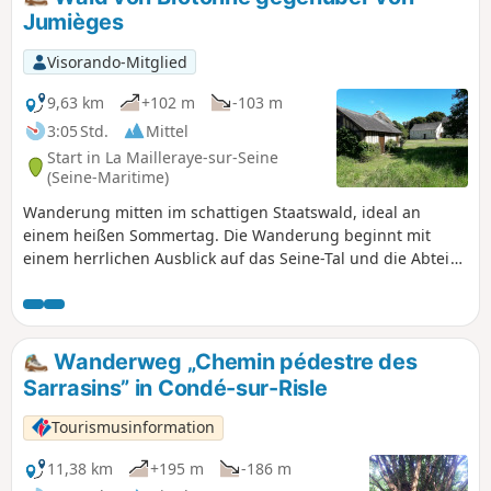
sanfteren Anstiegen.
Jumièges
Visorando-Mitglied
9,63 km
+102 m
-103 m
3:05 Std.
Mittel
Start in La Mailleraye-sur-Seine
(Seine-Maritime)
Wanderung mitten im schattigen Staatswald, ideal an
einem heißen Sommertag. Die Wanderung beginnt mit
einem herrlichen Ausblick auf das Seine-Tal und die Abtei
von Jumièges. Der Wald beherbergt zahlreiche
bemerkenswerte Bäume.
Wanderweg „Chemin pédestre des
Sarrasins” in Condé-sur-Risle
Tourismusinformation
11,38 km
+195 m
-186 m