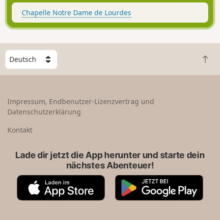
Chapelle Notre Dame de Lourdes
W
Z
ä
u
h
r
l
ü
e
Impressum, Endbenutzer-Lizenzvertrag und
c
e
Datenschutzerklärung
k
i
n
n
Kontakt
a
L
c
a
Lade dir jetzt die App herunter und starte dein
h
n
nächstes Abenteuer!
o
d
b
A
G
e
p
o
n
p
o
S
g