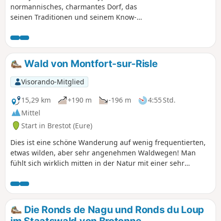
normannisches, charmantes Dorf, das
seinen Traditionen und seinem Know-
how verbunden ist. Von der Kirche aus
führt ein einfacher Rundweg für alle
Altersgruppen durch eine
abwechslungsreiche Landschaft mit
Wald von Montfort-sur-Risle
einer schönen Sammlung von
Kopfbäumen, die sich über die Hecken
Visorando-Mitglied
erstrecken, und hohen Buchen im
Staatswald, hübschen Bocage-Tälern
15,29 km
+190 m
-196 m
4:55 Std.
und Ausblicken auf die
Mittel
landwirtschaftliche Ebene. Der Weg ist
Start in Brestot (Eure)
größtenteils nicht markiert und verkürzt
den gelb markierten Rundweg.
Dies ist eine schöne Wanderung auf wenig frequentierten,
etwas wilden, aber sehr angenehmen Waldwegen! Man
fühlt sich wirklich mitten in der Natur mit einer sehr
vielfältigen Vegetation und Baumarten, wunderschönen
Farnen usw. Man atmet tief durch, denn diese Strecke ist
mit ihren schönen Aufstiegen und technischen Passagen
doch recht sportlich, aber dennoch ohne größere Probleme
Die Ronds de Nagu und Ronds du Loup
zu bewältigen ...