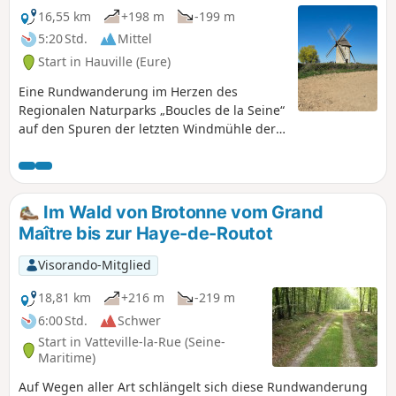
16,55 km
+198 m
-199 m
5:20 Std.
Mittel
Start in Hauville (Eure)
Eine Rundwanderung im Herzen des
Regionalen Naturparks „Boucles de la Seine“
auf den Spuren der letzten Windmühle der
Region. Dabei genießen Sie einen
angenehmen Spaziergang auf dem
Treidelpfad am Ufer der Seine und
entdecken reizvolle Wege im Staatswald von
Im Wald von Brotonne vom Grand
Brotonne. Wege mit herrlichen Ausblicken
Maître bis zur Haye-de-Routot
auf die Mäander der Seine und auf die Abtei
von Jumièges, Außerdem können in diesem
Visorando-Mitglied
Wald zwei bemerkenswerte Bäume
bewundert werden.
18,81 km
+216 m
-219 m
6:00 Std.
Schwer
Start in Vatteville-la-Rue (Seine-
Maritime)
Auf Wegen aller Art schlängelt sich diese Rundwanderung