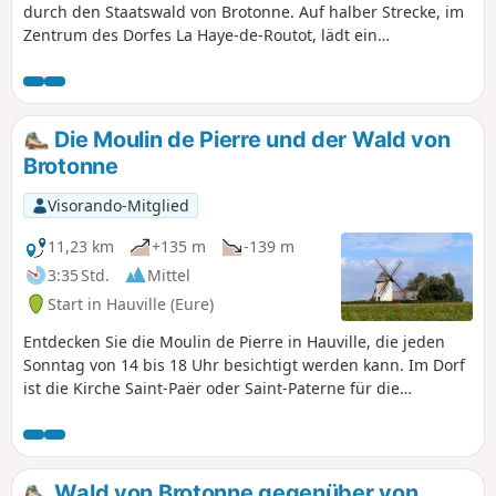
durch den Staatswald von Brotonne. Auf halber Strecke, im
Zentrum des Dorfes La Haye-de-Routot, lädt ein
überdachter Rastplatz zwischen Kirche, tausendjährigen
Eiben und Ökomuseen zu einer Pause ein.
Die Moulin de Pierre und der Wald von
Brotonne
Visorando-Mitglied
11,23 km
+135 m
-139 m
3:35 Std.
Mittel
Start in Hauville (Eure)
Entdecken Sie die Moulin de Pierre in Hauville, die jeden
Sonntag von 14 bis 18 Uhr besichtigt werden kann. Im Dorf
ist die Kirche Saint-Paër oder Saint-Paterne für die
Öffentlichkeit zugänglich. Eine recht angenehme Strecke,
mit etwas Asphalt am Start und bei der Rückkehr. Die
Strecke verläuft hauptsächlich durch den Wald, mit einem
recht anspruchsvollen Anstieg und zwei weiteren, viel
Wald von Brotonne gegenüber von