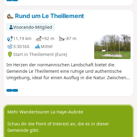
ländliche Landschaft, in der sich lokales Kulturerbe, üppige
Natur und eine ruhige Atmosphäre vermischen. Ideal für
Rund um Le Theillement
Liebhaber gemächlicher Spaziergänge und idyllischer
Entdeckungen, offenbart diese Route den ganzen
Visorando-Mitglied
unaufdringlichen Reichtum von Theillement und seiner
Umgebung.
11,19 km
+92 m
-87 m
3:30 Std.
Mittel
Start in Theillement (Eure)
Im Herzen der normannischen Landschaft bietet die
Gemeinde Le Theillement eine ruhige und authentische
Umgebung, ideal für einen Ausflug in die Natur. Zwischen
Heckenwegen, grünen Wiesen und kleinen Wäldern lädt
diese Wanderung dazu ein, den Reichtum der typischen
Landschaften der Region zu entdecken, die von der
Landwirtschaft und der Zeit geprägt wurden.
Mehr Wandertouren La Haye-Aubrée
Schau dir die Point of Interest an, die es in dieser
Gemeinde gibt: