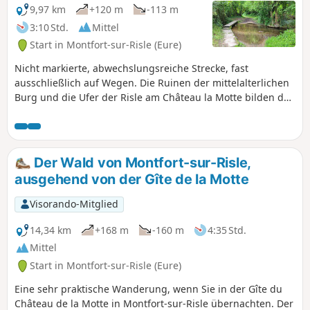
9,97 km
+120 m
-113 m
3:10 Std.
Mittel
Start in Montfort-sur-Risle (Eure)
Nicht markierte, abwechslungsreiche Strecke, fast
ausschließlich auf Wegen. Die Ruinen der mittelalterlichen
Burg und die Ufer der Risle am Château la Motte bilden den
krönenden Abschluss dieser Wanderung, die eine große
Vielfalt an Landschaften zwischen dem Staatswald und dem
Tal von Claireau sowie Elemente des natürlichen
(bemerkenswerte Bäume) und historischen Erbes (Château
Der Wald von Montfort-sur-Risle,
la Motte, Waschhaus aus dem 18. Jahrhundert...) bietet.
ausgehend von der Gîte de la Motte
Visorando-Mitglied
14,34 km
+168 m
-160 m
4:35 Std.
Mittel
Start in Montfort-sur-Risle (Eure)
Eine sehr praktische Wanderung, wenn Sie in der Gîte du
Château de la Motte in Montfort-sur-Risle übernachten. Der