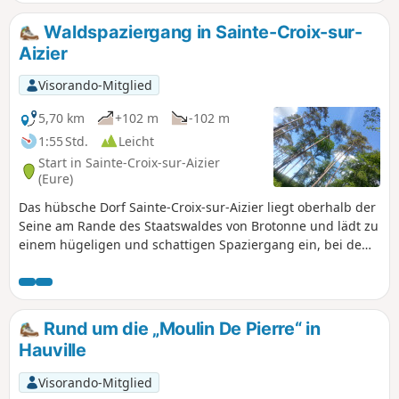
Wanderung führt durch das Dorf, aber auch durch
wunderschöne Wälder und typisch normannische Weiler
Waldspaziergang in Sainte-Croix-sur-
und bietet schöne Ausblicke auf die Seine.
Aizier
Visorando-Mitglied
5,70 km
+102 m
-102 m
1:55 Std.
Leicht
Start in Sainte-Croix-sur-Aizier
(Eure)
Das hübsche Dorf Sainte-Croix-sur-Aizier liegt oberhalb der
Seine am Rande des Staatswaldes von Brotonne und lädt zu
einem hügeligen und schattigen Spaziergang ein, bei dem
sich der Charme der Bocage-Landschaft mit dem Laubwerk
der großen Buchen abwechselt.
Rund um die „Moulin De Pierre“ in
Hauville
Visorando-Mitglied