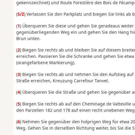
gekennzeichnet) und Route Forestière des Bois de Fécamp 
(
S/Z
) Verlassen Sie den Parkplatz und biegen Sie links ab 
(
1
) Überqueren Sie diese und gehen Sie geradeaus weiter 
gegenüberliegenden Weg ein und gehen Sie den Hang hinun
Brun unten.
(
2
) Biegen Sie rechts ab und bleiben Sie auf diesem brei
erreichen. Passieren Sie die Schranke und gehen Sie etwa
(orangefarbene Markierung).
(
3
) Biegen Sie rechts ab und nehmen Sie den Aufstieg auf
Straße erreichen, Kreuzung Carrefour Tanvet.
(
4
) Überqueren Sie die Straße und gehen Sie gegenüber a
(
5
) Biegen Sie rechts ab auf den Cheminage de Vatteville 
den Parzellen 182 und 178 auf einen recht unebenen Weg 
(
6
) Nehmen Sie gegenüber den holprigen Weg für etwa 200
Weg. Gehen Sie in derselben Richtung weiter, bis Sie die 