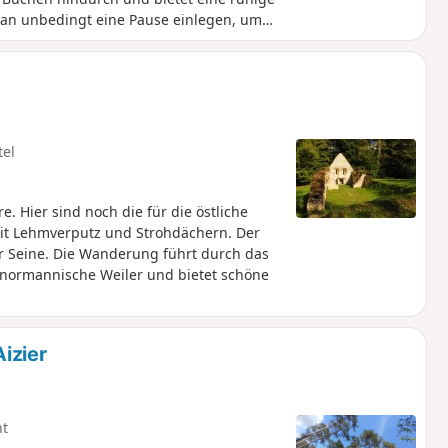
an unbedingt eine Pause einlegen, um
ßen, die nur vom Gesang der Vögel
um Rond du Loup, wo mehrere Wege
en Gebirge bieten.
tel
. Hier sind noch die für die östliche
it Lehmverputz und Strohdächern. Der
er Seine. Die Wanderung führt durch das
normannische Weiler und bietet schöne
izier
ht