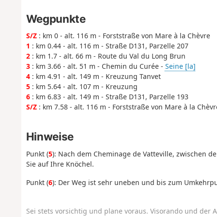
Wegpunkte
S/Z
: km 0 - alt. 116 m - Forststraße von Mare à la Chèvre
1
: km 0.44 - alt. 116 m - Straße D131, Parzelle 207
2
: km 1.7 - alt. 66 m - Route du Val du Long Brun
3
: km 3.66 - alt. 51 m - Chemin du Curée -
Seine [la]
4
: km 4.91 - alt. 149 m - Kreuzung Tanvet
5
: km 5.64 - alt. 107 m - Kreuzung
6
: km 6.83 - alt. 149 m - Straße D131, Parzelle 193
S/Z
: km 7.58 - alt. 116 m - Forststraße von Mare à la Chèvr
Hinweise
Punkt (
5
): Nach dem Cheminage de Vatteville, zwischen den
Sie auf Ihre Knöchel.
Punkt (
6
): Der Weg ist sehr uneben und bis zum Umkehrpu
Sei stets vorsichtig und plane voraus. Visorando und der A