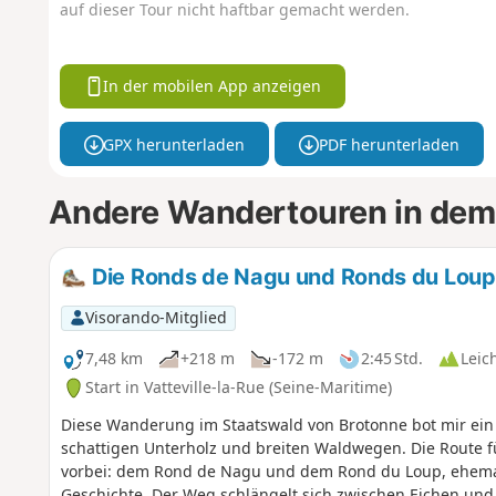
auf dieser Tour nicht haftbar gemacht werden.
In der mobilen App anzeigen
GPX herunterladen
PDF herunterladen
Andere Wandertouren in dem
Die Ronds de Nagu und Ronds du Loup
Visorando-Mitglied
7,48 km
+218 m
-172 m
2:45 Std.
Leic
Start in Vatteville-la-Rue (Seine-Maritime)
Diese Wanderung im Staatswald von Brotonne bot mir ei
schattigen Unterholz und breiten Waldwegen. Die Route f
vorbei: dem Rond de Nagu und dem Rond du Loup, ehema
Geschichte. Der Weg schlängelt sich zwischen Eichen und