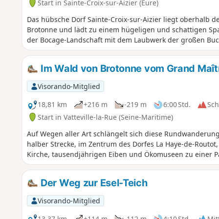
Start in Sainte-Croix-sur-Aizier (Eure)
Das hübsche Dorf Sainte-Croix-sur-Aizier liegt oberhalb 
Brotonne und lädt zu einem hügeligen und schattigen Sp
der Bocage-Landschaft mit dem Laubwerk der großen Buc
Im Wald von Brotonne vom Grand Maîtr
Visorando-Mitglied
18,81 km
+216 m
-219 m
6:00 Std.
Sc
Start in Vatteville-la-Rue (Seine-Maritime)
Auf Wegen aller Art schlängelt sich diese Rundwanderung
halber Strecke, im Zentrum des Dorfes La Haye-de-Routot,
Kirche, tausendjährigen Eiben und Ökomuseen zu einer P
Der Weg zur Esel-Teich
Visorando-Mitglied
13,37 km
+114 m
-112 m
4:10 Std.
Mit