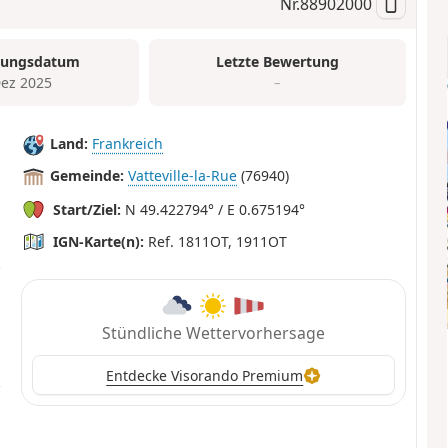
Nr.
88902000
tungsdatum
Letzte Bewertung
Dez 2025
–
Land:
Frankreich
Gemeinde:
Vatteville-la-Rue
(76940)
Start/Ziel:
N 49.422794° / E 0.675194°
IGN-Karte(n):
Ref. 1811OT, 1911OT
Stündliche Wettervorhersage
Entdecke Visorando Premium