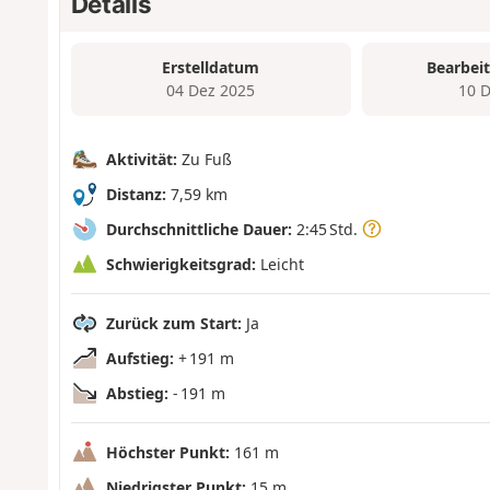
Details
Erstelldatum
Bearbei
04 Dez 2025
10 
Aktivität:
Zu Fuß
Distanz:
7,59 km
Durchschnittliche Dauer:
2:45 Std.
Schwierigkeitsgrad:
Leicht
Zurück zum Start:
Ja
Aufstieg:
+ 191 m
Abstieg:
- 191 m
Höchster Punkt:
161 m
Niedrigster Punkt:
15 m