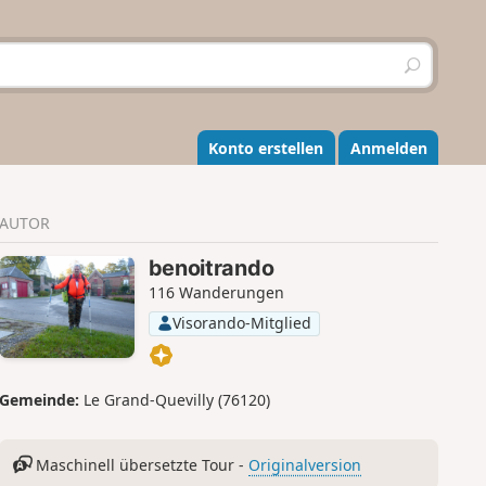
S
u
c
h
e
Konto erstellen
Anmelden
n
AUTOR
benoitrando
116 Wanderungen
Visorando-Mitglied
Gemeinde:
Le Grand-Quevilly (76120)
Maschinell übersetzte Tour -
Originalversion