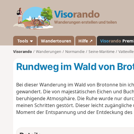
V
i
s
o
r
a
Tools
Wandertouren
Hilfe ↗
Viso
rando
Prem
n
Visorando
Wanderungen
Normandie
Seine-Maritime
Vattevill
d
o
Rundweg im Wald von Bro
Bei dieser Wanderung im Wald von Brotonne bin ic
gewandert. Die von majestätischen Eichen und Buc
beruhigende Atmosphäre. Die Ruhe wurde nur durch
meinen Schritten gestört. Dieser leicht zugänglic
Moment der Entspannung und der Entdeckung des n