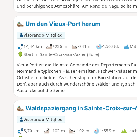
und beruhigende Atmosphäre. Am Rond de Nagu sollte m
die offene Landschaft und die Stille des Waldes zu genie
unterbrochen wird. Die Wanderung führt dann weiter z
Um den Vieux-Port herum
zusammenlaufen und schöne Ausblicke auf die umliegend
Visorando-Mitglied
14,44 km
+236 m
-241 m
4:50 Std.
Mit
Start in Sainte-Croix-sur-Aizier (Eure)
Vieux-Port ist die kleinste Gemeinde des Departements Eure
Normandie typischen Häuser erhalten, Fachwerkhäuser m
Ort ist ein beliebter Zwischenstopp für Bootsfahrer auf d
Dorf, aber auch durch wunderschöne Wälder und typisch 
Ausblicke auf die Seine.
Waldspaziergang in Sainte-Croix-sur-A
Visorando-Mitglied
5,70 km
+102 m
-102 m
1:55 Std.
Leic