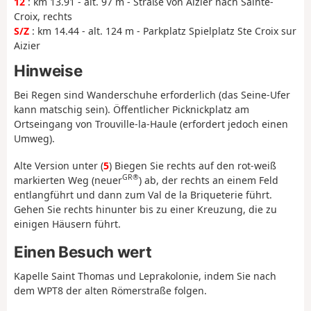
12
: km 13.91 - alt. 97 m - Straße von Aizier nach Sainte-
Croix, rechts
S/Z
: km 14.44 - alt. 124 m - Parkplatz Spielplatz Ste Croix sur
Aizier
Hinweise
Bei Regen sind Wanderschuhe erforderlich (das Seine-Ufer
kann matschig sein). Öffentlicher Picknickplatz am
Ortseingang von Trouville-la-Haule (erfordert jedoch einen
Umweg).
Alte Version unter (
5
) Biegen Sie rechts auf den rot-weiß
GR®
markierten Weg (neuer
) ab, der rechts an einem Feld
entlangführt und dann zum Val de la Briqueterie führt.
Gehen Sie rechts hinunter bis zu einer Kreuzung, die zu
einigen Häusern führt.
Einen Besuch wert
Kapelle Saint Thomas und Leprakolonie, indem Sie nach
dem WPT8 der alten Römerstraße folgen.