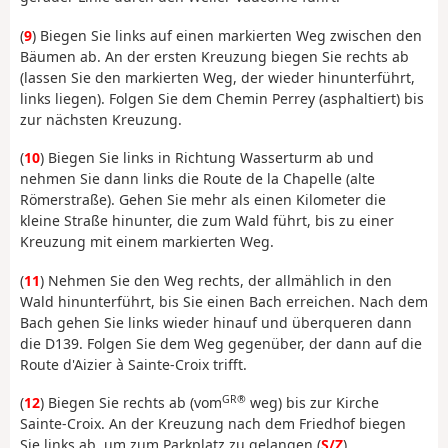
(
9
) Biegen Sie links auf einen markierten Weg zwischen den
Bäumen ab. An der ersten Kreuzung biegen Sie rechts ab
(lassen Sie den markierten Weg, der wieder hinunterführt,
links liegen). Folgen Sie dem Chemin Perrey (asphaltiert) bis
zur nächsten Kreuzung.
(
10
) Biegen Sie links in Richtung Wasserturm ab und
nehmen Sie dann links die Route de la Chapelle (alte
Römerstraße). Gehen Sie mehr als einen Kilometer die
kleine Straße hinunter, die zum Wald führt, bis zu einer
Kreuzung mit einem markierten Weg.
(
11
) Nehmen Sie den Weg rechts, der allmählich in den
Wald hinunterführt, bis Sie einen Bach erreichen. Nach dem
Bach gehen Sie links wieder hinauf und überqueren dann
die D139. Folgen Sie dem Weg gegenüber, der dann auf die
Route d'Aizier à Sainte-Croix trifft.
GR®
(
12
) Biegen Sie rechts ab (vom
weg) bis zur Kirche
Sainte-Croix. An der Kreuzung nach dem Friedhof biegen
Sie links ab, um zum Parkplatz zu gelangen (
S/Z
).