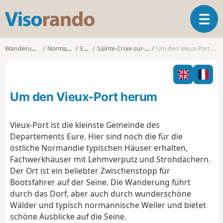
V
T
i
o
s
g
o
Wanderungen
Normandie
Eure
Sainte-Croix-sur-Aizier
Um den Vieux-Port herum
g
r
l
a
e
n
n
d
Um den Vieux-Port herum
a
o
v
i
Vieux-Port ist die kleinste Gemeinde des
g
Departements Eure. Hier sind noch die für die
a
östliche Normandie typischen Häuser erhalten,
t
Fachwerkhäuser mit Lehmverputz und Strohdächern.
i
o
Der Ort ist ein beliebter Zwischenstopp für
n
Bootsfahrer auf der Seine. Die Wanderung führt
durch das Dorf, aber auch durch wunderschöne
Wälder und typisch normannische Weiler und bietet
schöne Ausblicke auf die Seine.