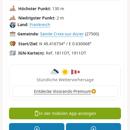
Höchster Punkt:
130 m
Niedrigster Punkt:
2 m
Land:
Frankreich
Gemeinde:
Sainte-Croix-sur-Aizier
(27500)
Start/Ziel:
N 49.416734° / E 0.630068°
IGN-Karte(n):
Ref. 1811OT, 1911OT
Stündliche Wettervorhersage
Entdecke Visorando Premium
In der mobilen App anzeigen