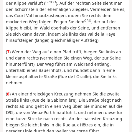
GR®23
der Klippe verläuft (
). Auf der rechten Seite sieht man
den Schornstein der ehemaligen Ziegelei. Vermeiden Sie es,
das Court Val hinaufzusteigen, indem Sie rechts dem
GR®
markierten Weg folgen. Folgen Sie dem
, der auf der
Klippe bleibt, im Wald oberhalb der Seine, und entfernen
Sie sich dann davon, indem Sie links das Val de la Haye
hinaufsteigen (langer, gleichmäßiger Aufstieg).
(
7
) Wenn der Weg auf einen Pfad trifft, biegen Sie links ab
und dann rechts (vermeiden Sie einen Weg, der zur Seine
hinunterführt). Der Weg führt am Waldrand entlang,
unterhalb eines Bauernhofs, und mündet dann in eine
kleine asphaltierte Straße (Rue de l'Oraille), die Sie links
nehmen.
(
8
) An einer dreieckigen Kreuzung nehmen Sie die zweite
Straße links (Rue de la Sablonnière). Die Straße biegt nach
rechts ab und geht in einen Weg über. Sie münden auf die
D95, die von Vieux-Port hinaufführt, und nehmen diese für
eine kurze Strecke nach rechts. An der nächsten Kreuzung
biegen Sie leicht links in die Rue aux Hêtres ein, die in
gerader Linie durch den Weiler Vaucorne führt.