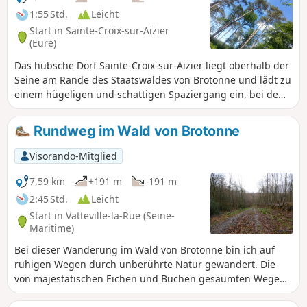
1:55 Std.
Leicht
Start in Sainte-Croix-sur-Aizier
(Eure)
Das hübsche Dorf Sainte-Croix-sur-Aizier liegt oberhalb der
Seine am Rande des Staatswaldes von Brotonne und lädt zu
einem hügeligen und schattigen Spaziergang ein, bei dem
sich der Charme der Bocage-Landschaft mit dem Laubwerk
der großen Buchen abwechselt.
Rundweg im Wald von Brotonne
Visorando-Mitglied
7,59 km
+191 m
-191 m
2:45 Std.
Leicht
Start in Vatteville-la-Rue (Seine-
Maritime)
Bei dieser Wanderung im Wald von Brotonne bin ich auf
ruhigen Wegen durch unberührte Natur gewandert. Die
von majestätischen Eichen und Buchen gesäumten Wege
sorgten für eine kühle und beruhigende Atmosphäre. Die