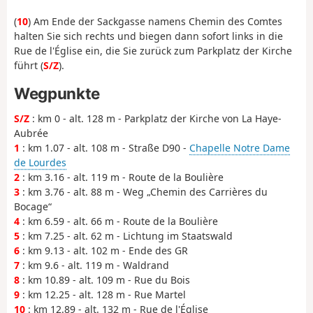
(
10
) Am Ende der Sackgasse namens Chemin des Comtes
halten Sie sich rechts und biegen dann sofort links in die
Rue de l'Église ein, die Sie zurück zum Parkplatz der Kirche
führt (
S/Z
).
Wegpunkte
S/Z
: km 0 - alt. 128 m - Parkplatz der Kirche von La Haye-
Aubrée
1
: km 1.07 - alt. 108 m - Straße D90 -
Chapelle Notre Dame
de Lourdes
2
: km 3.16 - alt. 119 m - Route de la Boulière
3
: km 3.76 - alt. 88 m - Weg „Chemin des Carrières du
Bocage“
4
: km 6.59 - alt. 66 m - Route de la Boulière
5
: km 7.25 - alt. 62 m - Lichtung im Staatswald
6
: km 9.13 - alt. 102 m - Ende des GR
7
: km 9.6 - alt. 119 m - Waldrand
8
: km 10.89 - alt. 109 m - Rue du Bois
9
: km 12.25 - alt. 128 m - Rue Martel
10
: km 12.89 - alt. 132 m - Rue de l'Église