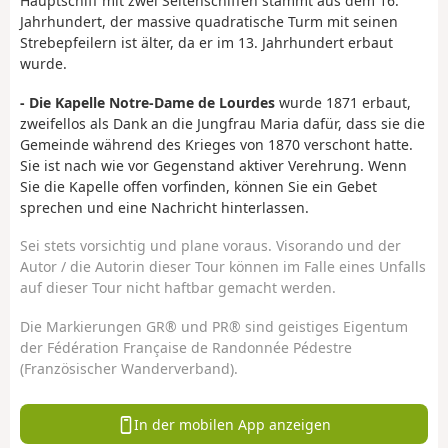
Hauptschiff mit zwei Seitenschiffen stammt aus dem 16.
Jahrhundert, der massive quadratische Turm mit seinen
Strebepfeilern ist älter, da er im 13. Jahrhundert erbaut
wurde.
- Die Kapelle Notre-Dame de Lourdes
wurde 1871 erbaut,
zweifellos als Dank an die Jungfrau Maria dafür, dass sie die
Gemeinde während des Krieges von 1870 verschont hatte.
Sie ist nach wie vor Gegenstand aktiver Verehrung. Wenn
Sie die Kapelle offen vorfinden, können Sie ein Gebet
sprechen und eine Nachricht hinterlassen.
Sei stets vorsichtig und plane voraus. Visorando und der
Autor / die Autorin dieser Tour können im Falle eines Unfalls
auf dieser Tour nicht haftbar gemacht werden.
Die Markierungen GR® und PR® sind geistiges Eigentum
der Fédération Française de Randonnée Pédestre
(Französischer Wanderverband).
In der mobilen App anzeigen