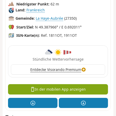
Niedrigster Punkt:
62 m
Land:
Frankreich
Gemeinde:
La Haye-Aubrée
(27350)
Start/Ziel:
N 49.387966° / E 0.692011°
IGN-Karte(n):
Ref. 1811OT, 1911OT
Stündliche Wettervorhersage
Entdecke Visorando Premium
In der mobilen App anzeigen