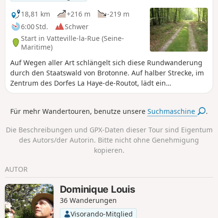
auf die Mäander der Seine und auf die Abtei
von Jumièges, Außerdem können in diesem
18,81 km
+216 m
-219 m
Wald zwei bemerkenswerte Bäume
6:00 Std.
Schwer
bewundert werden.
Start in Vatteville-la-Rue (Seine-
Maritime)
Auf Wegen aller Art schlängelt sich diese Rundwanderung
durch den Staatswald von Brotonne. Auf halber Strecke, im
Zentrum des Dorfes La Haye-de-Routot, lädt ein
überdachter Rastplatz zwischen Kirche, tausendjährigen
Eiben und Ökomuseen zu einer Pause ein.
Für mehr Wandertouren, benutze unsere
Suchmaschine
.
Die Beschreibungen und GPX-Daten dieser Tour sind Eigentum
des Autors/der Autorin. Bitte nicht ohne Genehmigung
kopieren.
AUTOR
Dominique Louis
36 Wanderungen
Visorando-Mitglied