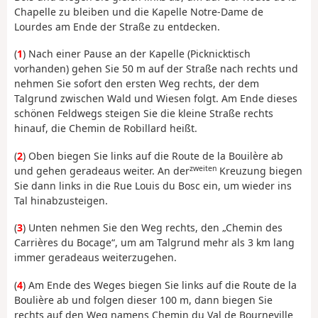
Chapelle zu bleiben und die Kapelle Notre-Dame de
Lourdes am Ende der Straße zu entdecken.
(
1
) Nach einer Pause an der Kapelle (Picknicktisch
vorhanden) gehen Sie 50 m auf der Straße nach rechts und
nehmen Sie sofort den ersten Weg rechts, der dem
Talgrund zwischen Wald und Wiesen folgt. Am Ende dieses
schönen Feldwegs steigen Sie die kleine Straße rechts
hinauf, die Chemin de Robillard heißt.
(
2
) Oben biegen Sie links auf die Route de la Bouilère ab
zweiten
und gehen geradeaus weiter. An der
Kreuzung biegen
Sie dann links in die Rue Louis du Bosc ein, um wieder ins
Tal hinabzusteigen.
(
3
) Unten nehmen Sie den Weg rechts, den „Chemin des
Carrières du Bocage“, um am Talgrund mehr als 3 km lang
immer geradeaus weiterzugehen.
(
4
) Am Ende des Weges biegen Sie links auf die Route de la
Boulière ab und folgen dieser 100 m, dann biegen Sie
rechts auf den Weg namens Chemin du Val de Bourneville