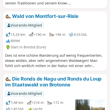
seinen Traditionen und seinem Know-
how verbunden ist. Von der Kirche aus
führt ein einfacher Rundweg für alle
Wald von Montfort-sur-Risle
Altersgruppen durch eine
abwechslungsreiche Landschaft mit
Visorando-Mitglied
einer schönen Sammlung von
Kopfbäumen, die sich über die Hecken
15,29 km
+190 m
-196 m
4:55 Std.
erstrecken, und hohen Buchen im
Mittel
Staatswald, hübschen Bocage-Tälern
Start in Brestot (Eure)
und Ausblicken auf die
landwirtschaftliche Ebene. Der Weg ist
Dies ist eine schöne Wanderung auf wenig frequentierten,
größtenteils nicht markiert und verkürzt
etwas wilden, aber sehr angenehmen Waldwegen! Man
den gelb markierten Rundweg.
fühlt sich wirklich mitten in der Natur mit einer sehr
vielfältigen Vegetation und Baumarten, wunderschönen
Farnen usw. Man atmet tief durch, denn diese Strecke ist
Die Ronds de Nagu und Ronds du Loup
mit ihren schönen Aufstiegen und technischen Passagen
im Staatswald von Brotonne
doch recht sportlich, aber dennoch ohne größere Probleme
zu bewältigen ...
Visorando-Mitglied
7,48 km
+218 m
-172 m
2:45 Std.
Leicht