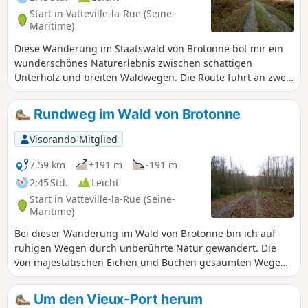
Start in Vatteville-la-Rue (Seine-
Maritime)
Diese Wanderung im Staatswald von Brotonne bot mir ein
wunderschönes Naturerlebnis zwischen schattigen
Unterholz und breiten Waldwegen. Die Route führt an zwei
symbolträchtigen Orten vorbei: dem Rond de Nagu und
dem Rond du Loup, ehemaligen Waldkreuzungen mit einer
Rundweg im Wald von Brotonne
reichen Geschichte. Der Weg schlängelt sich zwischen
Eichen und Buchen hindurch und bietet eine ruhige und
Visorando-Mitglied
beruhigende Atmosphäre. Am Rond de Nagu sollte man
unbedingt eine Pause einlegen, um die offene Landschaft
7,59 km
+191 m
-191 m
und die Stille des Waldes zu genießen, die nur vom Gesang
2:45 Std.
Leicht
der Vögel unterbrochen wird. Die Wanderung führt dann
Start in Vatteville-la-Rue (Seine-
weiter zum Rond du Loup, wo mehrere Wege
Maritime)
zusammenlaufen und schöne Ausblicke auf die
Bei dieser Wanderung im Wald von Brotonne bin ich auf
umliegenden Gebirge bieten.
ruhigen Wegen durch unberührte Natur gewandert. Die
von majestätischen Eichen und Buchen gesäumten Wege
sorgten für eine kühle und beruhigende Atmosphäre. Die
Ruhe wurde nur durch Vogelgezwitscher und das Rascheln
Um den Vieux-Port herum
der Blätter unter meinen Schritten gestört. Dieser leicht