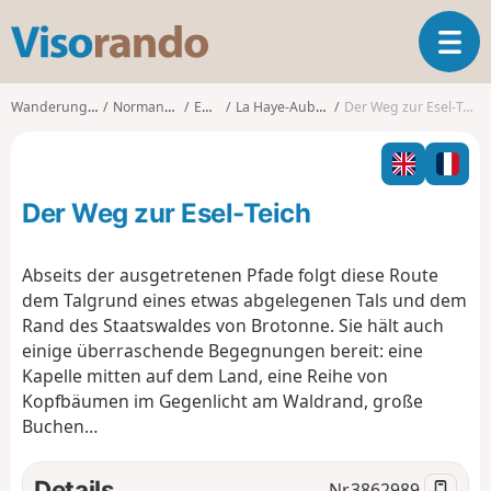
V
T
i
o
s
g
o
Wanderungen
Normandie
Eure
La Haye-Aubrée
Der Weg zur Esel-Teich
g
r
l
a
e
n
n
d
Der Weg zur Esel-Teich
a
o
v
i
Abseits der ausgetretenen Pfade folgt diese Route
g
dem Talgrund eines etwas abgelegenen Tals und dem
a
Rand des Staatswaldes von Brotonne. Sie hält auch
t
einige überraschende Begegnungen bereit: eine
i
o
Kapelle mitten auf dem Land, eine Reihe von
n
Kopfbäumen im Gegenlicht am Waldrand, große
Buchen…
Details
Nr.
3862989