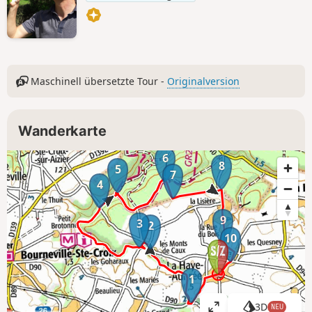
Maschinell übersetzte Tour -
Originalversion
Wanderkarte
6
8
5
7
4
9
3
2
10
1
3D
NEU