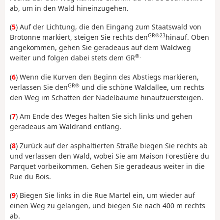
ab, um in den Wald hineinzugehen.
(
5
) Auf der Lichtung, die den Eingang zum Staatswald von
GR®23
Brotonne markiert, steigen Sie rechts den
hinauf. Oben
angekommen, gehen Sie geradeaus auf dem Waldweg
®.
weiter und folgen dabei stets dem GR
(
6
) Wenn die Kurven den Beginn des Abstiegs markieren,
GR®
verlassen Sie den
und die schöne Waldallee, um rechts
den Weg im Schatten der Nadelbäume hinaufzuersteigen.
(
7
) Am Ende des Weges halten Sie sich links und gehen
geradeaus am Waldrand entlang.
(
8
) Zurück auf der asphaltierten Straße biegen Sie rechts ab
und verlassen den Wald, wobei Sie am Maison Forestière du
Parquet vorbeikommen. Gehen Sie geradeaus weiter in die
Rue du Bois.
(
9
) Biegen Sie links in die Rue Martel ein, um wieder auf
einen Weg zu gelangen, und biegen Sie nach 400 m rechts
ab.