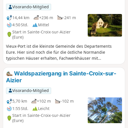
zugängliche und erholsame Spaziergang war ein
Visorando-Mitglied
angenehmer Moment der Entspannung und der
Entdeckung des natürlichen Erbes der Normandie.
14,44 km
+236 m
-241 m
4:50 Std.
Mittel
Start in Sainte-Croix-sur-Aizier
(Eure)
Vieux-Port ist die kleinste Gemeinde des Departements
Eure. Hier sind noch die für die östliche Normandie
typischen Häuser erhalten, Fachwerkhäuser mit
Lehmverputz und Strohdächern. Der Ort ist ein beliebter
Zwischenstopp für Bootsfahrer auf der Seine. Die
Waldspaziergang in Sainte-Croix-sur-
Wanderung führt durch das Dorf, aber auch durch
Aizier
wunderschöne Wälder und typisch normannische Weiler
und bietet schöne Ausblicke auf die Seine.
Visorando-Mitglied
5,70 km
+102 m
-102 m
1:55 Std.
Leicht
Start in Sainte-Croix-sur-Aizier
(Eure)