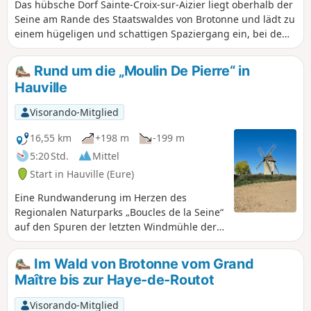
Das hübsche Dorf Sainte-Croix-sur-Aizier liegt oberhalb der
Seine am Rande des Staatswaldes von Brotonne und lädt zu
einem hügeligen und schattigen Spaziergang ein, bei dem
sich der Charme der Bocage-Landschaft mit dem Laubwerk
der großen Buchen abwechselt.
Rund um die „Moulin De Pierre“ in
Hauville
Visorando-Mitglied
16,55 km
+198 m
-199 m
5:20 Std.
Mittel
Start in Hauville (Eure)
Eine Rundwanderung im Herzen des
Regionalen Naturparks „Boucles de la Seine“
auf den Spuren der letzten Windmühle der
Region. Dabei genießen Sie einen
angenehmen Spaziergang auf dem
Im Wald von Brotonne vom Grand
Treidelpfad am Ufer der Seine und
Maître bis zur Haye-de-Routot
entdecken reizvolle Wege im Staatswald von
Brotonne. Wege mit herrlichen Ausblicken
Visorando-Mitglied