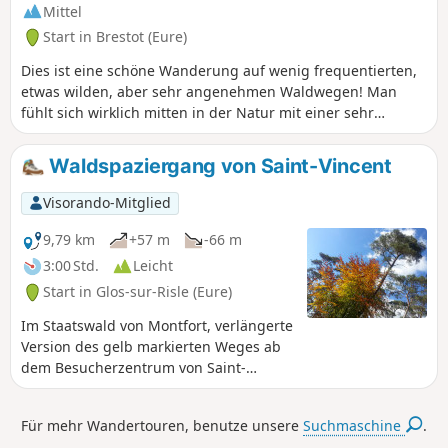
architektonischen Erbes bewundern
Mittel
kann. Nicht markierte Route, die drei
Start in Brestot (Eure)
offiziell markierte Routen kreuzt: eine
hellblaue Route ab Campigny (CY), eine
Dies ist eine schöne Wanderung auf wenig frequentierten,
gelbe und eine dunkelblaue Route ab
etwas wilden, aber sehr angenehmen Waldwegen! Man
Saint Martin Saint Firmin (SM).
fühlt sich wirklich mitten in der Natur mit einer sehr
vielfältigen Vegetation und Baumarten, wunderschönen
Farnen usw. Man atmet tief durch, denn diese Strecke ist
Waldspaziergang von Saint-Vincent
mit ihren schönen Aufstiegen und technischen Passagen
doch recht sportlich, aber dennoch ohne größere Probleme
Visorando-Mitglied
zu bewältigen ...
9,79 km
+57 m
-66 m
3:00 Std.
Leicht
Start in Glos-sur-Risle (Eure)
Im Staatswald von Montfort, verlängerte
Version des gelb markierten Weges ab
dem Besucherzentrum von Saint-
Vincent, mit einem höheren Anteil an
unbefestigten Wegen. Diese Route
Für mehr Wandertouren, benutze unsere
Suchmaschine
.
verbindet sehr abwechslungsreiche