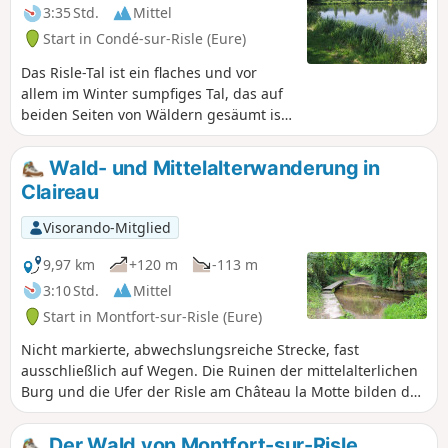
dem Mittelalter dort steht.
3:35 Std.
Mittel
Start in Condé-sur-Risle (Eure)
Das Risle-Tal ist ein flaches und vor
allem im Winter sumpfiges Tal, das auf
beiden Seiten von Wäldern gesäumt ist.
Die im20. Jahrhundert angelegten
Teiche wechseln sich mit den feuchten
Wald- und Mittelalterwanderung in
Wiesen der alten normannischen
Claireau
Heckenlandschaft ab. Diese
Rundwanderung umfasst all diese
Visorando-Mitglied
Landschaften und bietet eine der
wenigen Möglichkeiten, das Risle-Tal
9,97 km
+120 m
-113 m
auf Wegen zu durchqueren.
3:10 Std.
Mittel
Start in Montfort-sur-Risle (Eure)
Nicht markierte, abwechslungsreiche Strecke, fast
ausschließlich auf Wegen. Die Ruinen der mittelalterlichen
Burg und die Ufer der Risle am Château la Motte bilden den
krönenden Abschluss dieser Wanderung, die eine große
Vielfalt an Landschaften zwischen dem Staatswald und dem
Der Wald von Montfort-sur-Risle,