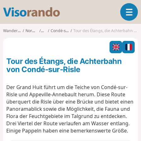
V
T
i
o
s
g
o
Wanderungen
Normandie
Eure
Condé-sur-Risle
Tour des Étangs, die Achterbahn von Condé-sur-Risle
g
r
l
a
e
n
n
d
Tour des Étangs, die Achterbahn
a
o
v
von Condé-sur-Risle
i
g
Der Grand Huit führt um die Teiche von Condé-sur-
a
Risle und Appeville-Annebault herum. Diese Route
t
i
überquert die Risle über eine Brücke und bietet einen
o
Panoramablick sowie die Möglichkeit, die Fauna und
n
Flora der Feuchtgebiete im Talgrund zu entdecken.
Drei Viertel der Route verlaufen am Wasser entlang.
Einige Pappeln haben eine bemerkenswerte Größe.