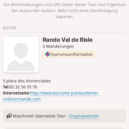
Waldlandschaften, wechselt zwischen
Die Beschreibungen und GPX-Daten dieser Tour sind Eigentum
schmalen Pfaden und breiten Alleen
des Autors/der Autorin. Bitte nicht ohne Genehmigung
und bietet zudem einen Ausflug in eine
kopieren.
für die Normandie typische
Heckenlandschaft.
AUTOR
Rando Val de Risle
3 Wanderungen
Tourismusinformation
5 place des Annonciades
Tel:
02 32 56 35 76
Internetseite:
http://www.tourisme-pontaudemer-
rislenormande.com
Maschinell übersetzte Tour -
Originalversion