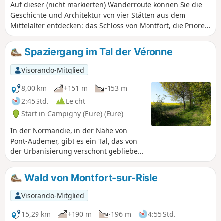
Auf dieser (nicht markierten) Wanderroute können Sie die
Geschichte und Architektur von vier Stätten aus dem
Mittelalter entdecken: das Schloss von Montfort, die Priorei
und ein herrschaftliches Anwesen in Glos-sur-Risle. Entlang
des Weges gibt es verschiedene Wasserbauwerke an der
Spaziergang im Tal der Véronne
Risle zu entdecken. Die Wanderung endet mit einer langen
Durchquerung des Staatswaldes von Montfort, der für 11
Visorando-Mitglied
seiner Bäume das Label „Bemerkenswerter Baum” erhalten
hat.
8,00 km
+151 m
-153 m
2:45 Std.
Leicht
Start in Campigny (Eure) (Eure)
In der Normandie, in der Nähe von
Pont-Audemer, gibt es ein Tal, das von
der Urbanisierung verschont geblieben
ist. Das Tal der Véronne eignet sich
ideal für Spaziergänge auf seinen
Wald von Montfort-sur-Risle
Hohlwegen, von denen aus man
wunderschöne Landschaften,
Visorando-Mitglied
Naturstätten von großer Schönheit und
interessante Elemente des
15,29 km
+190 m
-196 m
4:55 Std.