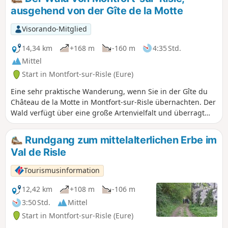
Tal von Claireau sowie Elemente des natürlichen
ausgehend von der Gîte de la Motte
(bemerkenswerte Bäume) und historischen Erbes (Château
la Motte, Waschhaus aus dem 18. Jahrhundert...) bietet.
Visorando-Mitglied
14,34 km
+168 m
-160 m
4:35 Std.
Mittel
Start in Montfort-sur-Risle (Eure)
Eine sehr praktische Wanderung, wenn Sie in der Gîte du
Château de la Motte in Montfort-sur-Risle übernachten. Der
Wald verfügt über eine große Artenvielfalt und überragt
das Risle-Tal, wodurch sich ein schöner Ausblick bietet.
Rundgang zum mittelalterlichen Erbe im
Val de Risle
Tourismusinformation
12,42 km
+108 m
-106 m
3:50 Std.
Mittel
Start in Montfort-sur-Risle (Eure)