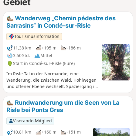
Gebiet
Wanderweg „Chemin pédestre des
Sarrasins” in Condé-sur-Risle
Tourismusinformation
11,38 km
+195 m
-186 m
3:50 Std.
Mittel
Start in Condé-sur-Risle (Eure)
Im Risle-Tal in der Normandie, eine
Wanderung, die zwischen Wald, Hohlwegen
und offener Ebene wechselt. Spaziergang im
Vallon des Sarrasins, um einen versteckten
Brunnen inmitten der Natur zu entdecken.
Rundwanderung um die Seen von La
Der Wald ist das dominierende Element, es
Risle bei Ponts Gras
gibt zahlreiche Panoramablicke. Die Bocage-
Landschaft ist sehr häufig, viele Bäume
Visorando-Mitglied
haben eine bemerkenswerte Größe,
insbesondere die Chêne à Leude, die seit
10,81 km
+160 m
-151 m