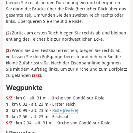
biegen Sie rechts in den Durchgang ein und überqueren
Sie dann die Brücke über die Risle (herrlicher Blick über das
gesamte Tal). Umrunden Sie den zweiten Teich rechts oder
links. Überqueren Sie erneut die Risle.
(
2
) Zurück am ersten Teich biegen Sie rechts ab und bleiben
entlang des Teiches bis zur nordwestlichen Ecke.
(
3
) Wenn Sie den Festsaal erreichen, biegen Sie rechts ab,
verlassen Sie den Fußgängerbereich und nehmen Sie die
kleine Zufahrtsstraße. Nach der Eisenbahnlinie beginnen
Sie mit dem Aufstieg links, um zur Kirche und zum Dorfplatz
zu gelangen (
S/Z
).
Wegpunkte
S/Z
: km 0 - alt. 31 m - Kirche von Condé-sur-Risle
1
: km 0.32 - alt. 23 m - Erster Teich
2
: km 0.99 - alt. 23 m -
Risle (rivière)
3
: km 2.56 - alt. 23 m - Festsaal
S/Z
: km 2.94 - alt. 31 m - Kirche von Condé-sur-Risle