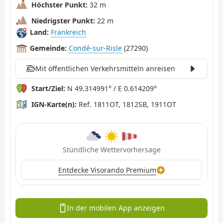
Höchster Punkt:
32 m
Niedrigster Punkt:
22 m
Land:
Frankreich
Gemeinde:
Condé-sur-Risle
(27290)
Mit öffentlichen Verkehrsmitteln anreisen
Start/Ziel:
N 49.314991° / E 0.614209°
IGN-Karte(n):
Ref. 1811OT, 1812SB, 1911OT
Stündliche Wettervorhersage
Entdecke Visorando Premium
In der mobilen App anzeigen