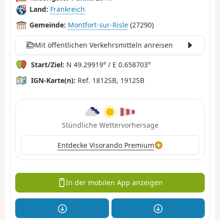
Land:
Frankreich
Gemeinde:
Montfort-sur-Risle
(27290)
Mit öffentlichen Verkehrsmitteln anreisen
Start/Ziel:
N 49.29919° / E 0.658703°
IGN-Karte(n):
Ref. 1812SB, 1912SB
Stündliche Wettervorhersage
Entdecke Visorando Premium
In der mobilen App anzeigen