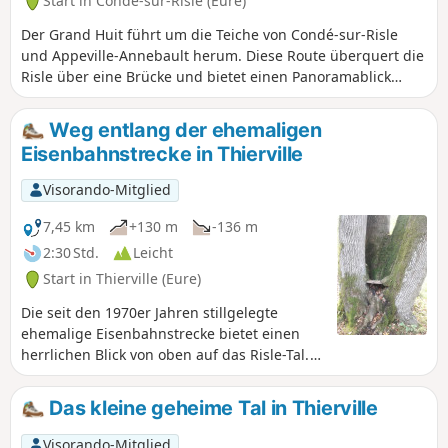
Start in Condé-sur-Risle (Eure)
Der Grand Huit führt um die Teiche von Condé-sur-Risle
und Appeville-Annebault herum. Diese Route überquert die
Risle über eine Brücke und bietet einen Panoramablick
sowie die Möglichkeit, die Fauna und Flora der
Feuchtgebiete im Talgrund zu entdecken. Drei Viertel der
Weg entlang der ehemaligen
Route verlaufen am Wasser entlang. Einige Pappeln haben
Eisenbahnstrecke in Thierville
eine bemerkenswerte Größe.
Visorando-Mitglied
7,45 km
+130 m
-136 m
2:30 Std.
Leicht
Start in Thierville (Eure)
Die seit den 1970er Jahren stillgelegte
ehemalige Eisenbahnstrecke bietet einen
herrlichen Blick von oben auf das Risle-Tal.
Es ist ein schönes Ausflugsziel, das von
einem ruhigen und liebenswerten Dorf aus
Das kleine geheime Tal in Thierville
durch den Staatswald von Montfort führt.
Unterwegs begegnet man einigen
Visorando-Mitglied