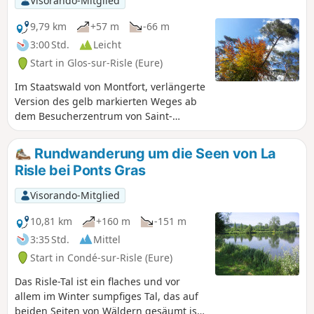
Visorando-Mitglied
seiner Bäume das Label „Bemerkenswerter Baum” erhalten
hat.
9,79 km
+57 m
-66 m
3:00 Std.
Leicht
Start in Glos-sur-Risle (Eure)
Im Staatswald von Montfort, verlängerte
Version des gelb markierten Weges ab
dem Besucherzentrum von Saint-
Vincent, mit einem höheren Anteil an
unbefestigten Wegen. Diese Route
Rundwanderung um die Seen von La
verbindet sehr abwechslungsreiche
Risle bei Ponts Gras
Waldlandschaften, wechselt zwischen
schmalen Pfaden und breiten Alleen
Visorando-Mitglied
und bietet zudem einen Ausflug in eine
für die Normandie typische
10,81 km
+160 m
-151 m
Heckenlandschaft.
3:35 Std.
Mittel
Start in Condé-sur-Risle (Eure)
Das Risle-Tal ist ein flaches und vor
allem im Winter sumpfiges Tal, das auf
beiden Seiten von Wäldern gesäumt ist.