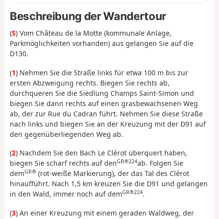
Beschreibung der Wandertour
(
S
) Vom Château de la Motte (kommunale Anlage,
Parkmöglichkeiten vorhanden) aus gelangen Sie auf die
D130.
(
1
) Nehmen Sie die Straße links für etwa 100 m bis zur
ersten Abzweigung rechts. Biegen Sie rechts ab,
durchqueren Sie die Siedlung Champs Saint-Simon und
biegen Sie dann rechts auf einen grasbewachsenen Weg
ab, der zur Rue du Cadran führt. Nehmen Sie diese Straße
nach links und biegen Sie an der Kreuzung mit der D91 auf
den gegenüberliegenden Weg ab.
(
2
) Nachdem Sie den Bach Le Clérot überquert haben,
GR®224
biegen Sie scharf rechts auf den
ab. Folgen Sie
GR®
dem
(rot-weiße Markierung), der das Tal des Clérot
hinaufführt. Nach 1,5 km kreuzen Sie die D91 und gelangen
GR®224
in den Wald, immer noch auf dem
.
(
3
) An einer Kreuzung mit einem geraden Waldweg, der