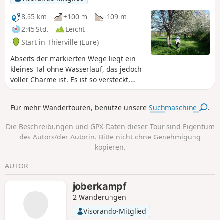
bemerkenswerten Bäumen, einem kleinen
Tal mit ausgetrocknetem Fluss, einer
8,65 km
+100 m
-109 m
hübschen Heckenlandschaft und
2:45 Std.
Leicht
gelegentlich Kühen, Ziegen, Hasen oder
Start in Thierville (Eure)
Rehen.
Abseits der markierten Wege liegt ein
kleines Tal ohne Wasserlauf, das jedoch
voller Charme ist. Es ist so versteckt,
dass dort während seiner Wanderung
die in der Normandie seltene
Für mehr Wandertouren, benutze unsere
Suchmaschine
.
Nachtschwalbe beobachtet worden sein
soll. Ausgehend vom hübschen Dorf
Die Beschreibungen und GPX-Daten dieser Tour sind Eigentum
Thierville, das selbst abseits des Risle-
des Autors/der Autorin. Bitte nicht ohne Genehmigung
Tals liegt, führt diese Tour durch
kopieren.
abwechslungsreiche Waldlandschaften
und bietet schöne Begegnungen wie
AUTOR
den bemerkenswerten Baum „Quatre
frères” (Vier Brüder).
joberkampf
2 Wanderungen
Visorando-Mitglied