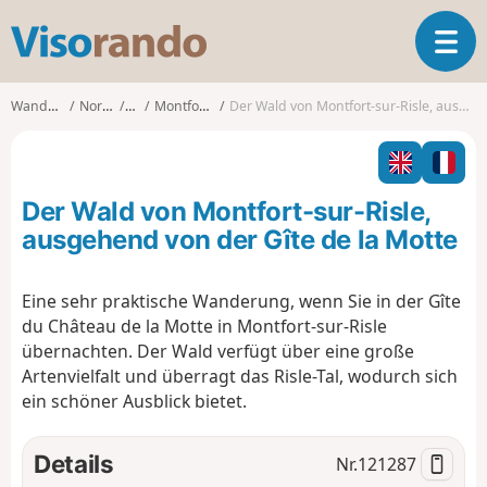
V
T
i
o
s
g
o
Wanderungen
Normandie
Eure
Montfort-sur-Risle
Der Wald von Montfort-sur-Risle, ausgehend von der Gîte de la Motte
g
r
l
a
e
n
n
d
Der Wald von Montfort-sur-Risle,
a
o
v
ausgehend von der Gîte de la Motte
i
g
Eine sehr praktische Wanderung, wenn Sie in der Gîte
a
du Château de la Motte in Montfort-sur-Risle
t
i
übernachten. Der Wald verfügt über eine große
o
Artenvielfalt und überragt das Risle-Tal, wodurch sich
n
ein schöner Ausblick bietet.
Details
Nr.
121287