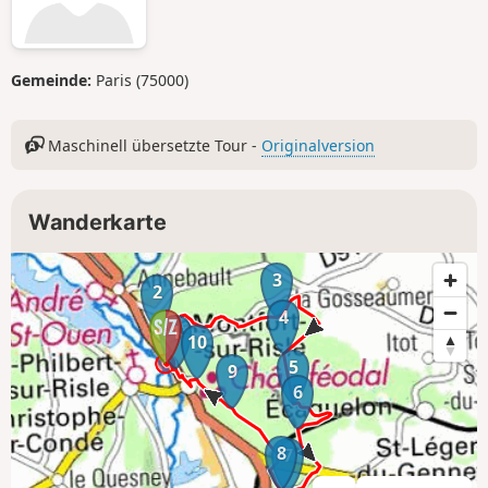
Gemeinde:
Paris (75000)
Maschinell übersetzte Tour -
Originalversion
Wanderkarte
3
2
4
1
10
5
9
6
8
7