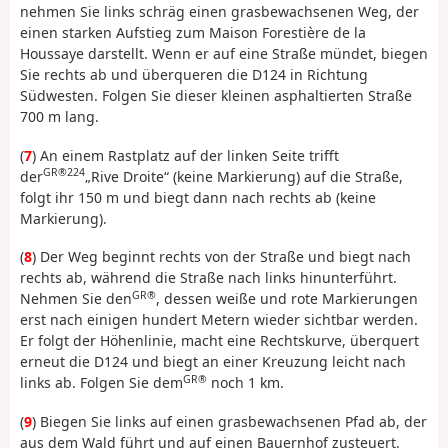
nehmen Sie links schräg einen grasbewachsenen Weg, der
einen starken Aufstieg zum Maison Forestière de la
Houssaye darstellt. Wenn er auf eine Straße mündet, biegen
Sie rechts ab und überqueren die D124 in Richtung
Südwesten. Folgen Sie dieser kleinen asphaltierten Straße
700 m lang.
(
7
) An einem Rastplatz auf der linken Seite trifft
GR®224
der
„Rive Droite“ (keine Markierung) auf die Straße,
folgt ihr 150 m und biegt dann nach rechts ab (keine
Markierung).
(
8
) Der Weg beginnt rechts von der Straße und biegt nach
rechts ab, während die Straße nach links hinunterführt.
GR®
Nehmen Sie den
, dessen weiße und rote Markierungen
erst nach einigen hundert Metern wieder sichtbar werden.
Er folgt der Höhenlinie, macht eine Rechtskurve, überquert
erneut die D124 und biegt an einer Kreuzung leicht nach
GR®
links ab. Folgen Sie dem
noch 1 km.
(
9
) Biegen Sie links auf einen grasbewachsenen Pfad ab, der
aus dem Wald führt und auf einen Bauernhof zusteuert.