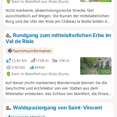
Start in Montfort-sur-Risle (Eure)
Nicht markierte, abwechslungsreiche Strecke, fast
ausschließlich auf Wegen. Die Ruinen der mittelalterlichen
Burg und die Ufer der Risle am Château la Motte bilden den
krönenden Abschluss dieser Wanderung, die eine große
Vielfalt an Landschaften zwischen dem Staatswald und dem
Rundgang zum mittelalterlichen Erbe im
Tal von Claireau sowie Elemente des natürlichen
Val de Risle
(bemerkenswerte Bäume) und historischen Erbes (Château
la Motte, Waschhaus aus dem 18. Jahrhundert...) bietet.
Tourismusinformation
12,42 km
+108 m
-106 m
3:50 Std.
Mittel
Start in Montfort-sur-Risle (Eure)
Auf dieser (nicht markierten) Wanderroute können Sie die
Geschichte und Architektur von vier Stätten aus dem
Mittelalter entdecken: das Schloss von Montfort, die Priorei
und ein herrschaftliches Anwesen in Glos-sur-Risle. Entlang
des Weges gibt es verschiedene Wasserbauwerke an der
Waldspaziergang von Saint-Vincent
Risle zu entdecken. Die Wanderung endet mit einer langen
Durchquerung des Staatswaldes von Montfort, der für 11