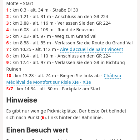
Motte – Start
1
: km 0.3 - alt. 34 m - Straße D130
2
: km 1.21 - alt. 31 m - Anschluss an den GR 224
3
: km 3.88 - alt. 116 m - Verlassen Sie den GR 224
4
: km 6.08 - alt. 108 m - Rond de Beuvron
5
: km 7.03 - alt. 97 m - Weg zum Grand Val
6
: km 8.58 - alt. 55 m - Verlassen Sie die Route du Grand Val
7
: km 10.25 - alt. 112 m -
Aire d'accueil de Saint Vincent
8
: km 10.4 - alt. 110 m - Anschluss an den GR 224
9
: km 12.4 - alt. 97 m - Verlassen Sie den GR in Richtung
Ruinen
10
: km 13.28 - alt. 74 m - Biegen Sie links ab -
Château
Médiéval de Montfort sur Risle XIe - XIIe
S/Z
: km 14.34 - alt. 30 m - Parkplatz am Start
Hinweise
Es gibt nur wenige Picknickplätze. Der beste Ort befindet
sich nach Punkt (
6
), links hinter der Bahnlinie.
Einen Besuch wert