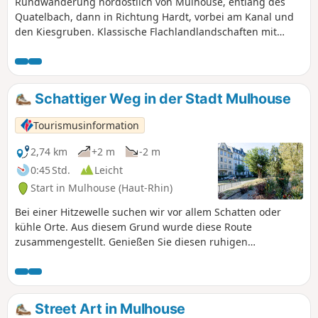
Rundwanderung nordöstlich von Mulhouse, entlang des
Quatelbach, dann in Richtung Hardt, vorbei am Kanal und
den Kiesgruben. Klassische Flachlandlandschaften mit
schönen Ausblicken auf die Vogesen und den Schwarzwald.
Die Route verläuft über weite Strecken auf asphaltierten
Radwegen und -routen.
Schattiger Weg in der Stadt Mulhouse
Tourismusinformation
2,74 km
+2 m
-2 m
0:45 Std.
Leicht
Start in Mulhouse (Haut-Rhin)
Bei einer Hitzewelle suchen wir vor allem Schatten oder
kühle Orte. Aus diesem Grund wurde diese Route
zusammengestellt. Genießen Sie diesen ruhigen
Spaziergang fernab vom Lärm. Um die Runde zu beenden,
kehren Sie ins Stadtzentrum zurück.
Street Art in Mulhouse