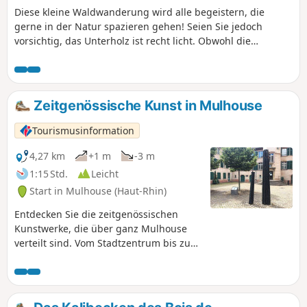
Diese kleine Waldwanderung wird alle begeistern, die
gerne in der Natur spazieren gehen! Seien Sie jedoch
vorsichtig, das Unterholz ist recht licht. Obwohl die
Wanderung vollständig im Wald verläuft, ist sie regelmäßig
der Sonne ausgesetzt.
Zeitgenössische Kunst in Mulhouse
Tourismusinformation
4,27 km
+1 m
-3 m
1:15 Std.
Leicht
Start in Mulhouse (Haut-Rhin)
Entdecken Sie die zeitgenössischen
Kunstwerke, die über ganz Mulhouse
verteilt sind. Vom Stadtzentrum bis zur
Promenade William Wyler, entlang des
Nouveau Bassin, wo Skulpturen und
Installationen mit dem Wasser und den
Bäumen in Dialog treten. Lassen Sie