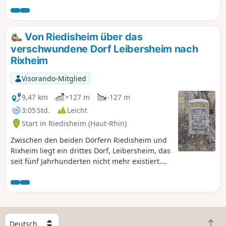
Ihnen, die „Pont Japonais” hinter dem
Schwimmbad von Mulhouse sowie den „Bois
des Philosophes” in der Nähe der Universität
Von Riedisheim über das
zu entdecken.
verschwundene Dorf Leibersheim nach
Rixheim
Visorando-Mitglied
9,47 km
+127 m
-127 m
3:05 Std.
Leicht
Start in Riedisheim (Haut-Rhin)
Zwischen den beiden Dörfern Riedisheim und
Rixheim liegt ein drittes Dorf, Leibersheim, das
seit fünf Jahrhunderten nicht mehr existiert.
Besuchen Sie auch die Friedhöfe dieser beiden
Dörfer, von denen einer mehr als zwei
Jahrhunderte alt ist. Beenden Sie die
Wanderung auf dem Fuchsberg, um die
schöne Landschaft zu genießen.
W