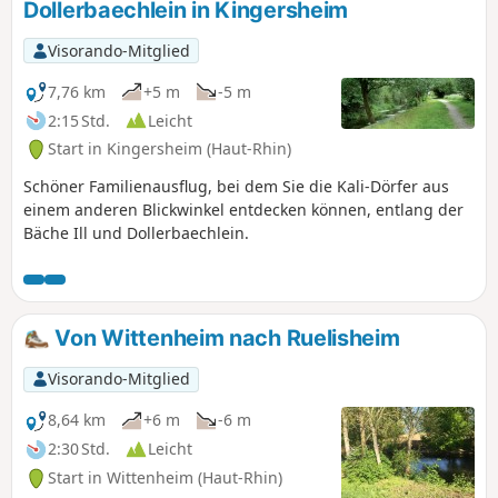
Dollerbaechlein in Kingersheim
Visorando-Mitglied
7,76 km
+5 m
-5 m
2:15 Std.
Leicht
Start in Kingersheim (Haut-Rhin)
Schöner Familienausflug, bei dem Sie die Kali-Dörfer aus
einem anderen Blickwinkel entdecken können, entlang der
Bäche Ill und Dollerbaechlein.
Von Wittenheim nach Ruelisheim
Visorando-Mitglied
8,64 km
+6 m
-6 m
2:30 Std.
Leicht
Start in Wittenheim (Haut-Rhin)