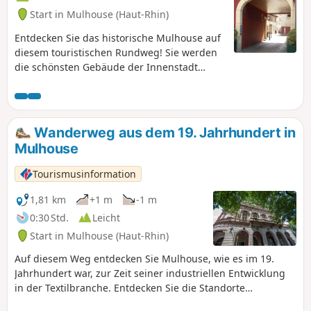
Start in Mulhouse (Haut-Rhin)
Entdecken Sie das historische Mulhouse auf
diesem touristischen Rundweg! Sie werden
die schönsten Gebäude der Innenstadt
bewundern können.In etwa einer Stunde
schlendern Sie durch mittelalterliche Gassen
und betrachten die Häuser, die die
Geschichte der Stadt geprägt haben...
Wanderweg aus dem 19. Jahrhundert in
Mulhouse
Tourismusinformation
1,81 km
+1 m
-1 m
0:30 Std.
Leicht
Start in Mulhouse (Haut-Rhin)
Auf diesem Weg entdecken Sie Mulhouse, wie es im 19.
Jahrhundert war, zur Zeit seiner industriellen Entwicklung
in der Textilbranche. Entdecken Sie die Standorte
ehemaliger Manufakturen, Herrenhäuser und Überreste