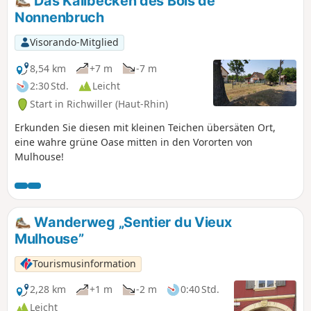
Das Kalibecken des Bois de
sich auf wenigen Schritten von
Nonnenbruch
symbolträchtigen Kreationen leiten, die
den kühnen Geist der Stadt offenbaren.
Visorando-Mitglied
8,54 km
+7 m
-7 m
2:30 Std.
Leicht
Start in Richwiller (Haut-Rhin)
Erkunden Sie diesen mit kleinen Teichen übersäten Ort,
eine wahre grüne Oase mitten in den Vororten von
Mulhouse!
Wanderweg „Sentier du Vieux
Mulhouse”
Tourismusinformation
2,28 km
+1 m
-2 m
0:40 Std.
Leicht