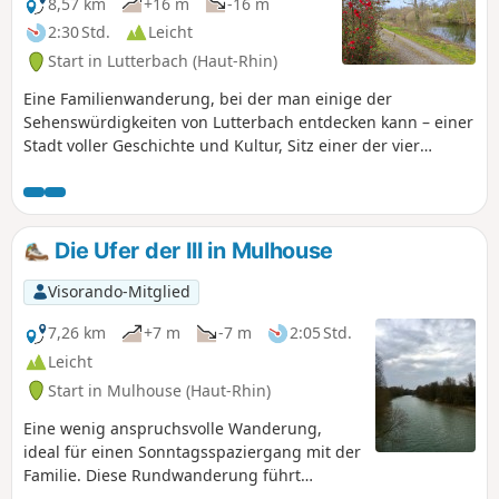
8,57 km
+16 m
-16 m
2:30 Std.
Leicht
Start in Lutterbach (Haut-Rhin)
Eine Familienwanderung, bei der man einige der
Sehenswürdigkeiten von Lutterbach entdecken kann – einer
Stadt voller Geschichte und Kultur, Sitz einer der vier
Basiliken des Elsass und einer berühmten,
geschichtsträchtigen Brauerei – und anschließend den Bois
de Lutterbach genießen kann, den südwestlichen Teil des
Forêt du Nonnenbruch (Marais des Nonnes),der von
Die Ufer der Ill in Mulhouse
zahlreichen Wanderwegen durchzogen ist und als grüne
Lunge des Ballungsraums gilt. Die Wanderung ist über den
Visorando-Mitglied
Bahnhof Lutterbach (Haut-Rhin) erreichbar.
7,26 km
+7 m
-7 m
2:05 Std.
Leicht
Start in Mulhouse (Haut-Rhin)
Eine wenig anspruchsvolle Wanderung,
ideal für einen Sonntagsspaziergang mit der
Familie. Diese Rundwanderung führt
entlang des Ufers der Ill und ermöglicht es