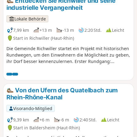
Entdecken Sie Richwiller und seine
industrielle Vergangenheit
Lokale Behörde
7,99 km
+13 m
-13 m
2:20 Std.
Leicht
Start in Richwiller (Haut-Rhin)
Die Gemeinde Richwiller startet ein Projekt mit historischen
Rundwegen, um den Einwohnern die Möglichkeit zu geben,
ihr Dorf besser kennenzulernen. Erster Rundgang:
„Richwiller, seine industrielle Vergangenheit” mit 18
Stationen.
Von den Ufern des Quatelbach zum
Rhein-Rhône-Kanal
Visorando-Mitglied
9,39 km
+6 m
-6 m
2:40 Std.
Leicht
Start in Baldersheim (Haut-Rhin)