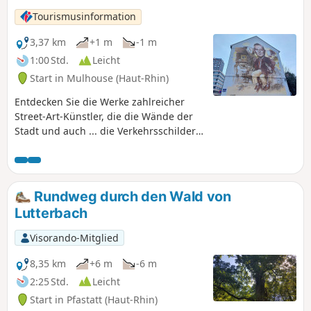
Tourismusinformation
3,37 km
+1 m
-1 m
1:00 Std.
Leicht
Start in Mulhouse (Haut-Rhin)
Entdecken Sie die Werke zahlreicher
Street-Art-Künstler, die die Wände der
Stadt und auch ... die Verkehrsschilder
schmücken! Clet, C215, Jana & Js
gehören unter anderem zu denen, die
die Straßen von Mulhouse verschönern.
Was Sie vor Beginn dieser Tour wissen
Rundweg durch den Wald von
sollten: Da Street Art eine vergängliche
Lutterbach
Kunstform ist, kann es sein, dass einige
Werke bei Ihrem Spaziergang nicht
Visorando-Mitglied
mehr vorhanden sind. Wir laden Sie
jedoch ein, die Augen offen zu halten,
8,35 km
+6 m
-6 m
denn sie können auch versteckt sein.
2:25 Std.
Leicht
Start in Pfastatt (Haut-Rhin)