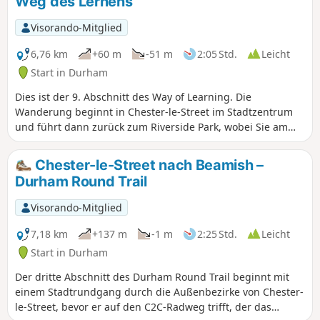
Weg des Lernens
Visorando-Mitglied
6,76 km
+60 m
-51 m
2:05 Std.
Leicht
Start in Durham
Dies ist der 9. Abschnitt des Way of Learning. Die
Wanderung beginnt in Chester-le-Street im Stadtzentrum
und führt dann zurück zum Riverside Park, wobei Sie am
Ufer des Wear entlangwandern. Sie kommen erneut am
Lumley Castle vorbei und wandern dann auf der
Chester-le-Street nach Beamish –
gegenüberliegenden Flussseite weiter, bevor Sie durch
Durham Round Trail
Ackerland zum Dorf Great Lumley hinaufsteigen. Nach dem
Verlassen des Dorfes führt die Route weiter über
Visorando-Mitglied
Landstraßen, bevor sie durch Waldgebiet zum Finchael
Priory hinabführt.
7,18 km
+137 m
-1 m
2:25 Std.
Leicht
Start in Durham
Der dritte Abschnitt des Durham Round Trail beginnt mit
einem Stadtrundgang durch die Außenbezirke von Chester-
le-Street, bevor er auf den C2C-Radweg trifft, der das