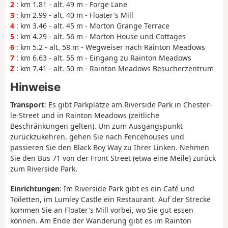
2
: km 1.81 - alt. 49 m - Forge Lane
3
: km 2.99 - alt. 40 m - Floater's Mill
4
: km 3.46 - alt. 45 m - Morton Grange Terrace
5
: km 4.29 - alt. 56 m - Morton House und Cottages
6
: km 5.2 - alt. 58 m - Wegweiser nach Rainton Meadows
7
: km 6.63 - alt. 55 m - Eingang zu Rainton Meadows
Z
: km 7.41 - alt. 50 m - Rainton Meadows Besucherzentrum
Hinweise
Transport
: Es gibt Parkplätze am Riverside Park in Chester-
le-Street und in Rainton Meadows (zeitliche
Beschränkungen gelten). Um zum Ausgangspunkt
zurückzukehren, gehen Sie nach Fencehouses und
passieren Sie den Black Boy Way zu Ihrer Linken. Nehmen
Sie den Bus 71 von der Front Street (etwa eine Meile) zurück
zum Riverside Park.
Einrichtungen
: Im Riverside Park gibt es ein Café und
Toiletten, im Lumley Castle ein Restaurant. Auf der Strecke
kommen Sie an Floater's Mill vorbei, wo Sie gut essen
können. Am Ende der Wanderung gibt es im Rainton