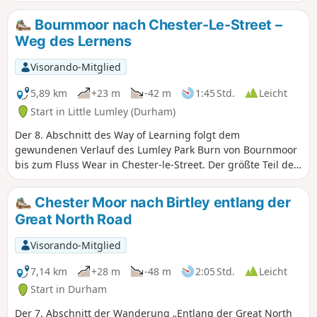
Wandern leicht macht. Allerdings ist die gesamte Strecke
von Chester-le-Street bis Beamish bergauf. Achten Sie
Bournmoor nach Chester-Le-Street –
unterwegs auf Skulpturen, die sich auf die industrielle
Weg des Lernens
Vergangenheit sowie auf Legenden beziehen.
Visorando-Mitglied
5,89 km
+23 m
-42 m
1:45 Std.
Leicht
Start in Little Lumley (Durham)
Der 8. Abschnitt des Way of Learning folgt dem
gewundenen Verlauf des Lumley Park Burn von Bournmoor
bis zum Fluss Wear in Chester-le-Street. Der größte Teil der
Wanderung führt durch Waldgebiet, den Lumley Park
Wood, umrundet Lumley Castle und endet an der Kirche St.
Chester Moor nach Birtley entlang der
Mary and St. Cuthbert im Zentrum von Chester-le-Street.
Great North Road
Visorando-Mitglied
7,14 km
+28 m
-48 m
2:05 Std.
Leicht
Start in Durham
Der 7. Abschnitt der Wanderung „Entlang der Great North