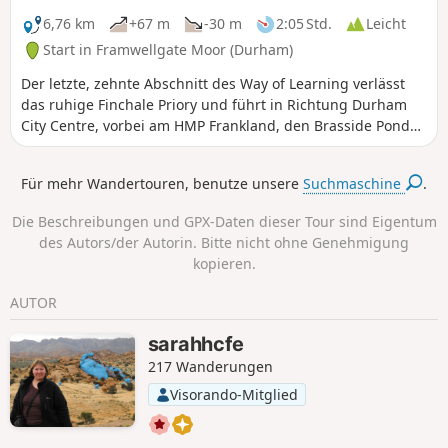
6,76 km
+67 m
-30 m
2:05 Std.
Leicht
Start in Framwellgate Moor (Durham)
Der letzte, zehnte Abschnitt des Way of Learning verlässt
das ruhige Finchale Priory und führt in Richtung Durham
City Centre, vorbei am HMP Frankland, den Brasside Ponds
und erneut entlang des Flusses Wear, bevor er an der
Durham Cathedral endet.
Für mehr Wandertouren, benutze unsere
Suchmaschine
.
Die Beschreibungen und GPX-Daten dieser Tour sind Eigentum
des Autors/der Autorin. Bitte nicht ohne Genehmigung
kopieren.
AUTOR
sarahhcfe
217 Wanderungen
Visorando-Mitglied