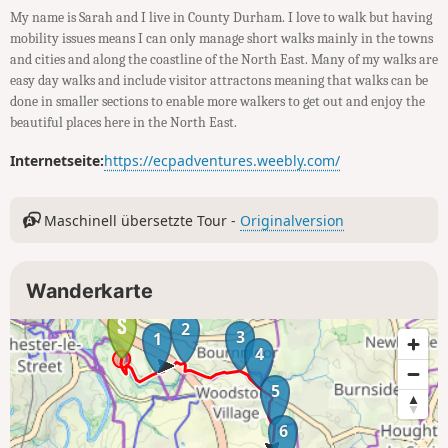
My name is Sarah and I live in County Durham. I love to walk but having
mobility issues means I can only manage short walks mainly in the towns
and cities and along the coastline of the North East. Many of my walks are
easy day walks and include visitor attractons meaning that walks can be
done in smaller sections to enable more walkers to get out and enjoy the
beautiful places here in the North East.
Internetseite:
https://ecpadventures.weebly.com/
Maschinell übersetzte Tour -
Originalversion
Wanderkarte
2
3
1
4
5
6