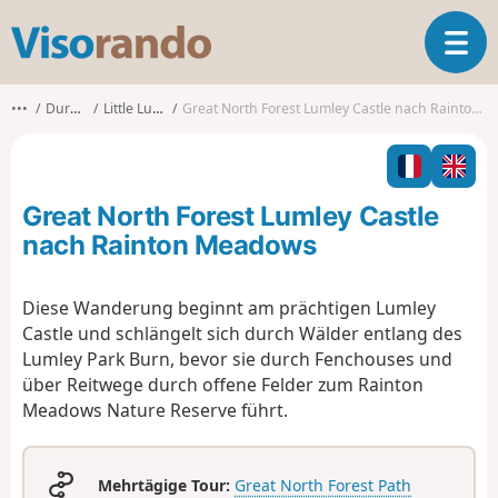
V
T
i
o
s
g
o
•••
Durham
Little Lumley
Great North Forest Lumley Castle nach Rainton Meadows
g
r
l
a
e
n
n
d
Great North Forest Lumley Castle
a
o
v
nach Rainton Meadows
i
g
Diese Wanderung beginnt am prächtigen Lumley
a
Castle und schlängelt sich durch Wälder entlang des
t
i
Lumley Park Burn, bevor sie durch Fenchouses und
o
über Reitwege durch offene Felder zum Rainton
n
Meadows Nature Reserve führt.
Mehrtägige Tour:
Great North Forest Path