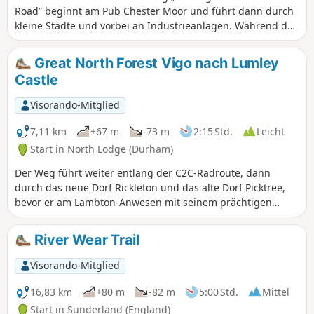
Road” beginnt am Pub Chester Moor und führt dann durch
kleine Städte und vorbei an Industrieanlagen. Während der
gesamten Wanderung sehen Sie Zeugnisse der Great North
Road in Form von Gebäuden und Pubs sowie der
Great North Forest Vigo nach Lumley
industriellen Geschichte der Region. Die Route folgt
Castle
weitgehend der East Coast Mainline, achten Sie also auf
den beeindruckenden Viadukt von Chester-le-Street.
Visorando-Mitglied
7,11 km
+67 m
-73 m
2:15 Std.
Leicht
Start in North Lodge (Durham)
Der Weg führt weiter entlang der C2C-Radroute, dann
durch das neue Dorf Rickleton und das alte Dorf Picktree,
bevor er am Lambton-Anwesen mit seinem prächtigen
Schloss vorbeiführt und sich dann durch das Gelände von
Lumley Castle am Ufer des Wear schlängelt.
River Wear Trail
Visorando-Mitglied
16,83 km
+80 m
-82 m
5:00 Std.
Mittel
Start in Sunderland (England)