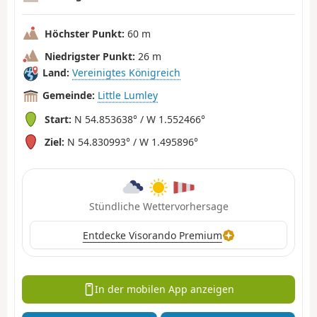
Höchster Punkt:
60 m
Niedrigster Punkt:
26 m
Land:
Vereinigtes Königreich
Gemeinde:
Little Lumley
Start:
N 54.853638° / W 1.552466°
Ziel:
N 54.830993° / W 1.495896°
Stündliche Wettervorhersage
Entdecke Visorando Premium
In der mobilen App anzeigen