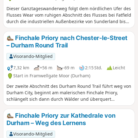
Dieser Ganztageswanderweg folgt dem nördlichen Ufer des
Flusses Wear vom ruhigen Abschnitt des Flusses bei Fatfield
durch die industriellen Außenbezirke von Sunderland bis
zum Roker Pier an der Mündung des Wear. Dies ist ein
alternatives Ende des Weardale Way, der dem südlichen
Finchale Priory nach Chester-le-Street
Ufer des Wear folgt.
– Durham Round Trail
Visorando-Mitglied
7,32 km
+56 m
-69 m
2:15 Std.
Leicht
Start in Framwellgate Moor (Durham)
Der zweite Abschnitt des Durham Round Trail führt weg von
Durham City, beginnt am malerischen Finchale Priory,
schlängelt sich dann durch Wälder und überquert
Ackerland, um am prächtigen Lumley Castle wieder zum
Ufer des Flusses Wear zu gelangen, bevor er durch den
Finchale Priory zur Kathedrale von
Riverside Park zum Chester-le-Street Market Place führt. Der
Durham – Weg des Lernens
erste Teil der Wanderung beinhaltet einen steilen Aufstieg,
dann geht es von Lumley aus nur noch bergab.
Visorando-Mitglied