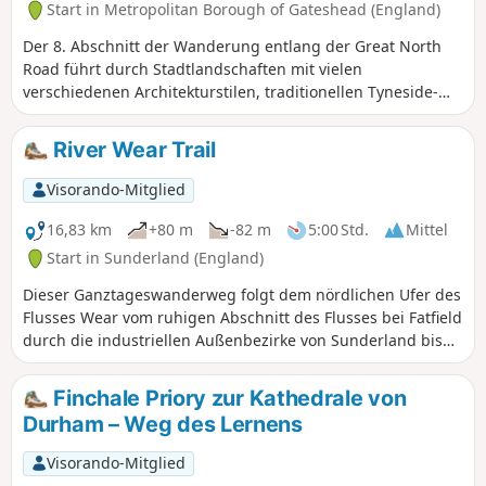
Start in Metropolitan Borough of Gateshead (England)
Der 8. Abschnitt der Wanderung entlang der Great North
Road führt durch Stadtlandschaften mit vielen
verschiedenen Architekturstilen, traditionellen Tyneside-
Wohnungen, modernen Neubauten, viktorianischen und
zwischenkriegszeitlichen Doppelhäusern sowie vielen
River Wear Trail
neuen und alten Gasthöfen, die von der Great North Road
zeugen. Die Wanderung führt auch am berühmten Angel of
Visorando-Mitglied
the North und dem wunderschönen viktorianischen Saltwell
Park vorbei. Planen Sie also genügend Zeit für Abstecher
16,83 km
+80 m
-82 m
5:00 Std.
Mittel
ein.
Start in Sunderland (England)
Dieser Ganztageswanderweg folgt dem nördlichen Ufer des
Flusses Wear vom ruhigen Abschnitt des Flusses bei Fatfield
durch die industriellen Außenbezirke von Sunderland bis
zum Roker Pier an der Mündung des Wear. Dies ist ein
alternatives Ende des Weardale Way, der dem südlichen
Finchale Priory zur Kathedrale von
Ufer des Wear folgt.
Durham – Weg des Lernens
Visorando-Mitglied