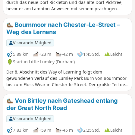
durch das neue Dorf Rickleton und das alte Dorf Picktree,
bevor er am Lambton-Anwesen mit seinem prächtigen
Schloss vorbeiführt und sich dann durch das Gelände von
Lumley Castle am Ufer des Wear schlängelt.
Bournmoor nach Chester-Le-Street –
Weg des Lernens
Visorando-Mitglied
5,89 km
+23 m
-42 m
1:45 Std.
Leicht
Start in Little Lumley (Durham)
Der 8. Abschnitt des Way of Learning folgt dem
gewundenen Verlauf des Lumley Park Burn von Bournmoor
bis zum Fluss Wear in Chester-le-Street. Der größte Teil der
Wanderung führt durch Waldgebiet, den Lumley Park
Wood, umrundet Lumley Castle und endet an der Kirche St.
Von Birtley nach Gateshead entlang
Mary and St. Cuthbert im Zentrum von Chester-le-Street.
der Great North Road
Visorando-Mitglied
7,83 km
+59 m
-45 m
2:25 Std.
Leicht