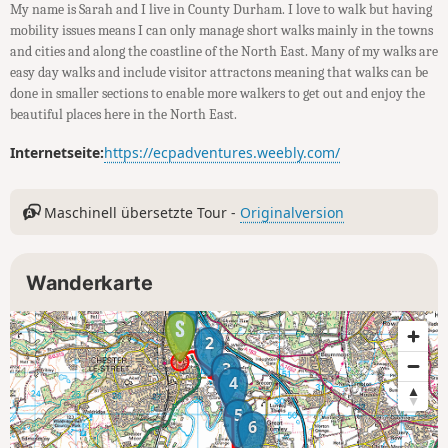
My name is Sarah and I live in County Durham. I love to walk but having
mobility issues means I can only manage short walks mainly in the towns
and cities and along the coastline of the North East. Many of my walks are
easy day walks and include visitor attractons meaning that walks can be
done in smaller sections to enable more walkers to get out and enjoy the
beautiful places here in the North East.
Internetseite:
https://ecpadventures.weebly.com/
Maschinell übersetzte Tour -
Originalversion
Wanderkarte
1
2
3
4
5
6