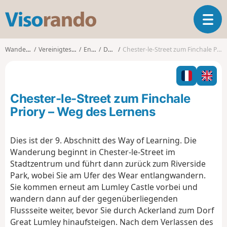
V
T
i
o
s
g
o
Wanderungen
Vereinigtes Königreich
England
Durham
Chester-le-Street zum Finchale Priory – Weg des Lernens
g
r
l
a
e
n
n
d
Chester-le-Street zum Finchale
a
o
v
Priory – Weg des Lernens
i
g
Dies ist der 9. Abschnitt des Way of Learning. Die
a
Wanderung beginnt in Chester-le-Street im
t
i
Stadtzentrum und führt dann zurück zum Riverside
o
Park, wobei Sie am Ufer des Wear entlangwandern.
n
Sie kommen erneut am Lumley Castle vorbei und
wandern dann auf der gegenüberliegenden
Flussseite weiter, bevor Sie durch Ackerland zum Dorf
Great Lumley hinaufsteigen. Nach dem Verlassen des