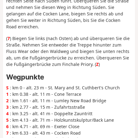
rechten Seite nach Süden führt. Überqueren Sie die Straße
und nehmen Sie diesen Weg in Richtung Süden. Sie
gelangen auf die Cocken Lane, biegen Sie rechts ab und
gehen Sie weiter in Richtung Süden, bis Sie die Cocken
Road erreichen.
(
7
) Biegen Sie links (nach Osten) ab und überqueren Sie die
Straße. Nehmen Sie entweder die Treppe hinunter zum
Fluss Wear oder den Waldweg und biegen Sie unten rechts
ab, um die Fußgängerbrücke zu erreichen. Überqueren Sie
die Fußgängerbrücke zum Finchale Priory. (
Z
)
Wegpunkte
S
: km 0 - alt. 23 m - St. Mary and St. Cuthbert's Church
1
: km 0.38 - alt. 11 m - Cone Terrace
2
: km 1.61 - alt. 11 m - Lumley New Road Bridge
3
: km 2.77 - alt. 15 m - Zufahrtsstraße
4
: km 3.25 - alt. 41 m - Doppelte Zauntritt
5
: km 4.13 - alt. 71 m - Holzkunstskulptur/Back Lane
6
: km 4.71 - alt. 69 m - Exeter Close
7
: km 6.33 - alt. 43 m - Cocken Road