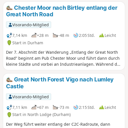
Chester Moor nach Birtley entlang der
Great North Road
Visorando-Mitglied
7,14 km
+28 m
-48 m
2:05 Std.
Leicht
Start in Durham
Der 7. Abschnitt der Wanderung „Entlang der Great North
Road” beginnt am Pub Chester Moor und führt dann durch
kleine Städte und vorbei an Industrieanlagen. Während der
gesamten Wanderung sehen Sie Zeugnisse der Great North
Road in Form von Gebäuden und Pubs sowie der
Great North Forest Vigo nach Lumley
industriellen Geschichte der Region. Die Route folgt
Castle
weitgehend der East Coast Mainline, achten Sie also auf
den beeindruckenden Viadukt von Chester-le-Street.
Visorando-Mitglied
7,11 km
+67 m
-73 m
2:15 Std.
Leicht
Start in North Lodge (Durham)
Der Weg führt weiter entlang der C2C-Radroute, dann