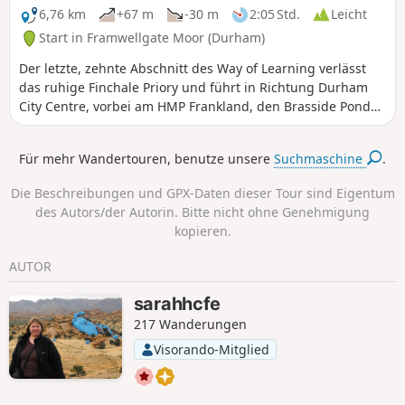
6,76 km
+67 m
-30 m
2:05 Std.
Leicht
Start in Framwellgate Moor (Durham)
Der letzte, zehnte Abschnitt des Way of Learning verlässt
das ruhige Finchale Priory und führt in Richtung Durham
City Centre, vorbei am HMP Frankland, den Brasside Ponds
und erneut entlang des Flusses Wear, bevor er an der
Durham Cathedral endet.
Für mehr Wandertouren, benutze unsere
Suchmaschine
.
Die Beschreibungen und GPX-Daten dieser Tour sind Eigentum
des Autors/der Autorin. Bitte nicht ohne Genehmigung
kopieren.
AUTOR
sarahhcfe
217 Wanderungen
Visorando-Mitglied