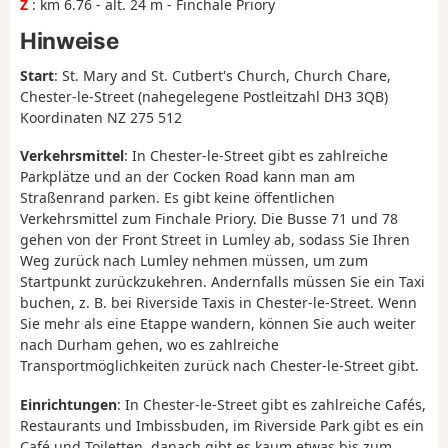
Z
: km 6.76 - alt. 24 m - Finchale Priory
Hinweise
Start
: St. Mary and St. Cutbert's Church, Church Chare,
Chester-le-Street (nahegelegene Postleitzahl DH3 3QB)
Koordinaten NZ 275 512
Verkehrsmittel
: In Chester-le-Street gibt es zahlreiche
Parkplätze und an der Cocken Road kann man am
Straßenrand parken. Es gibt keine öffentlichen
Verkehrsmittel zum Finchale Priory. Die Busse 71 und 78
gehen von der Front Street in Lumley ab, sodass Sie Ihren
Weg zurück nach Lumley nehmen müssen, um zum
Startpunkt zurückzukehren. Andernfalls müssen Sie ein Taxi
buchen, z. B. bei Riverside Taxis in Chester-le-Street. Wenn
Sie mehr als eine Etappe wandern, können Sie auch weiter
nach Durham gehen, wo es zahlreiche
Transportmöglichkeiten zurück nach Chester-le-Street gibt.
Einrichtungen
: In Chester-le-Street gibt es zahlreiche Cafés,
Restaurants und Imbissbuden, im Riverside Park gibt es ein
Café und Toiletten, danach gibt es kaum etwas bis zum