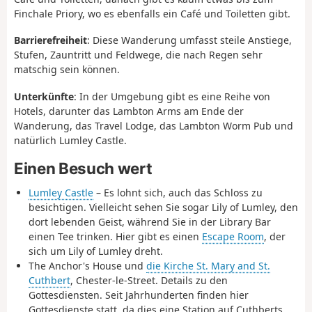
Finchale Priory, wo es ebenfalls ein Café und Toiletten gibt.
Barrierefreiheit
: Diese Wanderung umfasst steile Anstiege,
Stufen, Zauntritt und Feldwege, die nach Regen sehr
matschig sein können.
Unterkünfte
: In der Umgebung gibt es eine Reihe von
Hotels, darunter das Lambton Arms am Ende der
Wanderung, das Travel Lodge, das Lambton Worm Pub und
natürlich Lumley Castle.
Einen Besuch wert
Lumley Castle
– Es lohnt sich, auch das Schloss zu
besichtigen. Vielleicht sehen Sie sogar Lily of Lumley, den
dort lebenden Geist, während Sie in der Library Bar
einen Tee trinken. Hier gibt es einen
Escape Room
, der
sich um Lily of Lumley dreht.
The Anchor's House und
die Kirche St. Mary and St.
Cuthbert
, Chester-le-Street. Details zu den
Gottesdiensten. Seit Jahrhunderten finden hier
Gottesdienste statt, da dies eine Station auf Cuthberts