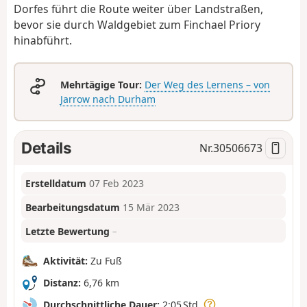
Dorfes führt die Route weiter über Landstraßen,
bevor sie durch Waldgebiet zum Finchael Priory
hinabführt.
Mehrtägige Tour:
Der Weg des Lernens – von
Jarrow nach Durham
Details
Nr.
30506673
Erstelldatum
07 Feb 2023
Bearbeitungsdatum
15 Mär 2023
Letzte Bewertung
–
Aktivität:
Zu Fuß
Distanz:
6,76 km
Durchschnittliche Dauer:
2:05 Std.