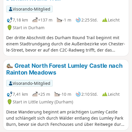
Visorando-Mitglied
7,18 km
+137 m
-1 m
2:25 Std.
Leicht
Start in Durham
Der dritte Abschnitt des Durham Round Trail beginnt mit
einem Stadtrundgang durch die Außenbezirke von Chester-
le-Street, bevor er auf den C2C-Radweg trifft, der das
Wandern leicht macht. Allerdings ist die gesamte Strecke
von Chester-le-Street bis Beamish bergauf. Achten Sie
Great North Forest Lumley Castle nach
unterwegs auf Skulpturen, die sich auf die industrielle
Rainton Meadows
Vergangenheit sowie auf Legenden beziehen.
Visorando-Mitglied
7,41 km
+25 m
-10 m
2:10 Std.
Leicht
Start in Little Lumley (Durham)
Diese Wanderung beginnt am prächtigen Lumley Castle
und schlängelt sich durch Wälder entlang des Lumley Park
Burn, bevor sie durch Fenchouses und über Reitwege durch
offene Felder zum Rainton Meadows Nature Reserve führt.