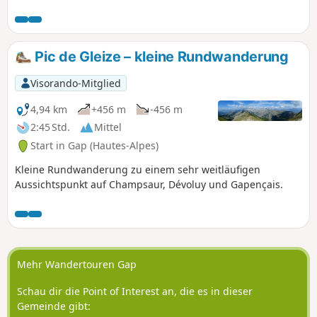
mit dem verlassenen Gebiet von
Chaudin zu seinen Füßen, Les Écrins,
Champsaur und den Ballungsraum Gap.
Pic de Gleize – kleine Rundwanderung
Visorando-Mitglied
4,94 km
+456 m
-456 m
2:45 Std.
Mittel
Start in Gap (Hautes-Alpes)
Kleine Rundwanderung zu einem sehr weitläufigen
Aussichtspunkt auf Champsaur, Dévoluy und Gapençais.
Mehr Wandertouren Gap
Schau dir die Point of Interest an, die es in dieser
Gemeinde gibt: