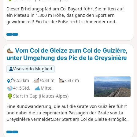
Dieser Erholungspfad am Col Bayard führt Sie mitten auf
ein Plateau in 1.300 m Höhe, das ganz den Sportlern
gewidmet ist! Ein für die Füße recht schonender und
abwechslungsreicher Parcours mit Wegen durch das
Unterholz, schattigen Pfaden und kleinen Anstiegen mit
geringem Höhenunterschied. Atemberaubender Blick auf
das Champsaur-Gebirge.
Vom Col de Gleize zum Col de Guizière,
unter Umgehung des Pic de la Greysinière
Visorando-Mitglied
9,55 km
+533 m
-537 m
4:15 Std.
Mittel
Start in Gap (Hautes-Alpes)
Eine Rundwanderung, die auf die Grate von Guizière führt
und dabei die zu exponierten Passagen der Grate von La
Greysinière vermeidet.Der Start am Col de Gleize ermöglicht
es, den Höhenunterschied zu begrenzen und gleichzeitig
ein außergewöhnliches Panorama auf die Massive von