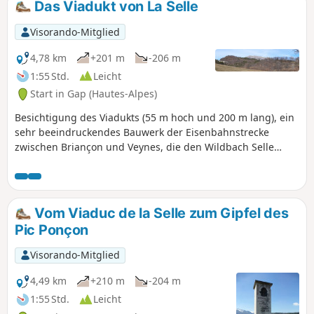
Das Viadukt von La Selle
Osten und die Massive der Ubaye im Süden. Eine
anspruchsvolle Wanderung, jedoch ohne wirklich
Visorando-Mitglied
technische Passagen.
4,78 km
+201 m
-206 m
1:55 Std.
Leicht
Start in Gap (Hautes-Alpes)
Besichtigung des Viadukts (55 m hoch und 200 m lang), ein
sehr beeindruckendes Bauwerk der Eisenbahnstrecke
zwischen Briançon und Veynes, die den Wildbach Selle
überragt. Nur einen Katzensprung vom Stadtzentrum von
Gap entfernt, mit einer Orientierungstafel, die das gesamte
Gapençais überblickt.
Vom Viaduc de la Selle zum Gipfel des
Pic Ponçon
Visorando-Mitglied
4,49 km
+210 m
-204 m
1:55 Std.
Leicht