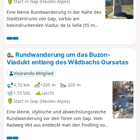
Start in Gap (Hautes-Alpes)
Eine kleine Rundwanderung in der Nähe des
Stadtzentrums von Gap, vorbei am
beeindruckenden Viaduc de la Selle (55 m
hoch und 200 m lang), einem Kunstbauwerk
der Eisenbahnlinie zwischen Briançon und
Veynes, und dann am Oratorium der Familie
Aurouze auf dem kleinen Berg Pic Ponçon.
Rundwanderung um das Buzon-
Dieser Aussichtspunkt bietet einen
Viadukt entlang des Wildbachs Oursatas
wunderschönen Panoramablick auf die
Berge von Gap und darüber hinaus: Céüze,
Visorando-Mitglied
Bure, Charance, Chaillol, Le Sirac, Les
Autanes, Chabrières bis hin zum Morgon
4,70 km
+205 m
-205 m
und den Alpes de Haute-Provence.
1:55 Std.
Leicht
Start in Gap (Hautes-Alpes)
Eine kleine, idyllische und abwechslungsreiche
Rundwanderung vor den Toren von Gap. Vom
Radweg V64 aus entdeckt man den Findling von
Peyre Ossel und überquert das Viadukt von
Buzon. Diese einfache Wanderung führt