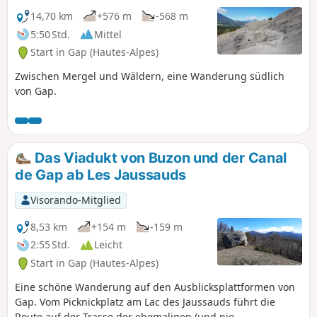
14,70 km
+576 m
-568 m
5:50 Std.
Mittel
Start in Gap (Hautes-Alpes)
Zwischen Mergel und Wäldern, eine Wanderung südlich
von Gap.
Das Viadukt von Buzon und der Canal
de Gap ab Les Jaussauds
Visorando-Mitglied
8,53 km
+154 m
-159 m
2:55 Std.
Leicht
Start in Gap (Hautes-Alpes)
Eine schöne Wanderung auf den Ausblicksplattformen von
Gap. Vom Picknickplatz am Lac des Jaussauds führt die
Route auf der Trasse der ehemaligen (und nie