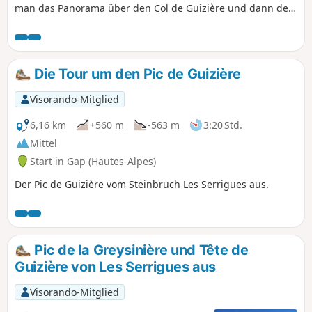
man das Panorama über den Col de Guizière und dann den
Col de Gleize genießen kann, wobei man größtenteils durch
den Wald wandert. Ideale Route für die Sommerzeit.
Die Tour um den Pic de Guizière
Visorando-Mitglied
6,16 km
+560 m
-563 m
3:20 Std.
Mittel
Start in Gap (Hautes-Alpes)
Der Pic de Guizière vom Steinbruch Les Serrigues aus.
Pic de la Greysinière und Tête de
Guizière von Les Serrigues aus
Visorando-Mitglied