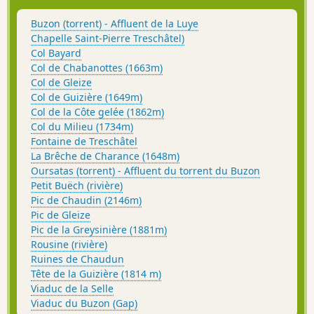
Buzon (torrent) - Affluent de la Luye
Chapelle Saint-Pierre Treschâtel)
Col Bayard
Col de Chabanottes (1663m)
Col de Gleize
Col de Guizière (1649m)
Col de la Côte gelée (1862m)
Col du Milieu (1734m)
Fontaine de Treschâtel
La Brêche de Charance (1648m)
Oursatas (torrent) - Affluent du torrent du Buzon
Petit Buëch (rivière)
Pic de Chaudin (2146m)
Pic de Gleize
Pic de la Greysinière (1881m)
Rousine (rivière)
Ruines de Chaudun
Tête de la Guizière (1814 m)
Viaduc de la Selle
Viaduc du Buzon (Gap)