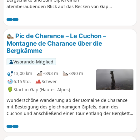
atemberaubenden Blick auf das Becken von Gap,
das Tal der Durance und den Pic de Bure.
Pic de Charance – Le Cuchon –
Montagne de Charance über die
Bergkämme
Visorando-Mitglied
13,00 km
+893 m
-890 m
6:15 Std.
Schwer
Start in Gap (Hautes-Alpes)
Wunderschöne Wanderung ab der Domaine de Charance
mit Besteigung des gleichnamigen Gipfels, dann des
Cuchon und anschließend einer Tour entlang der Bergkette
der Montagne de Charance. Eine Wanderung mit einem
außergewöhnlichen Panorama auf Ceüze, den Pic de Bure,
das Dorf Rabou im Norden, Gap im Süden, Serre Ponçon,
die Massive um Dignes mit dem Cheval Blanc, die Écrins im