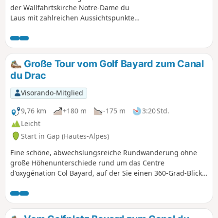
der Wallfahrtskirche Notre-Dame du
Laus mit zahlreichen Aussichtspunkten
auf das Avance-Tal, Notre-Dame du
Laus, aber auch Céüze, Bure, Charance,
Gleize und die Gipfel des Champsaur
bis zum Mont Guillaume. Keine
Große Tour vom Golf Bayard zum Canal
besonderen Schwierigkeiten.
du Drac
Visorando-Mitglied
9,76 km
+180 m
-175 m
3:20 Std.
Leicht
Start in Gap (Hautes-Alpes)
Eine schöne, abwechslungsreiche Rundwanderung ohne
große Höhenunterschiede rund um das Centre
d'oxygénation Col Bayard, auf der Sie einen 360-Grad-Blick
mit atemberaubender Aussicht auf den Champsaur
genießen können.