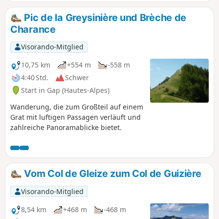
Ceüze, Bure, Dévoluy, Écrins, Embrunais, Ubaye (Montagne
de la Blanche) und Monges zu genießen.
Pic de la Greysinière und Brèche de
Charance
Visorando-Mitglied
10,75 km
+554 m
-558 m
4:40 Std.
Schwer
Start in Gap (Hautes-Alpes)
Wanderung, die zum Großteil auf einem
Grat mit luftigen Passagen verläuft und
zahlreiche Panoramablicke bietet.
Vom Col de Gleize zum Col de Guizière
Visorando-Mitglied
8,54 km
+468 m
-468 m