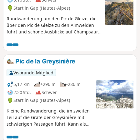
Start in Gap (Hautes-Alpes)
Rundwanderung um den Pic de Gleize, die
über den Pic de Gleize zu den Almweiden
führt und schöne Ausblicke auf Champsaur,
Dévoluy und das Bassin Gapençais bietet.
Pic de la Greysinière
Visorando-Mitglied
5,17 km
+296 m
-286 m
2:20 Std.
Schwer
Start in Gap (Hautes-Alpes)
Kleine Rundwanderung, die im zweiten
Teil auf die Grate der Greysinière mit
schwierigen Passagen führt. Kann als
Ergänzung zu einer anderen
Wanderung vom Parkplatz Col de Gleize