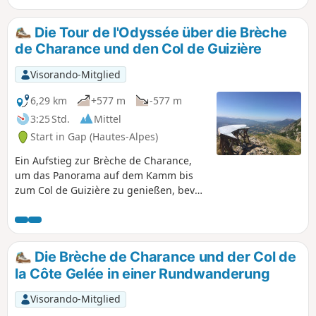
anschließend an den erfrischenden Wildbächen
Oursatas und Buzon vorbei und ist auch mit
Die Tour de l'Odyssée über die Brèche
Kindern gut zu bewältigen. Wunderschöne
de Charance und den Col de Guizière
Ausblicke auf das Gapençais und malerische
Wege durch Wälder und Felder runden diese
Visorando-Mitglied
angenehme Tour ab.
6,29 km
+577 m
-577 m
3:25 Std.
Mittel
Start in Gap (Hautes-Alpes)
Ein Aufstieg zur Brèche de Charance,
um das Panorama auf dem Kamm bis
zum Col de Guizière zu genießen, bevor
es wieder hinunter in den Wald geht.
Eine ideale Route für den Sommer,
direkt oberhalb der Stadt Gap.
Die Brèche de Charance und der Col de
la Côte Gelée in einer Rundwanderung
Visorando-Mitglied