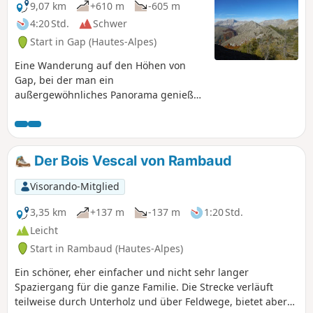
9,07 km
+610 m
-605 m
4:20 Std.
Schwer
Start in Gap (Hautes-Alpes)
Eine Wanderung auf den Höhen von
Gap, bei der man ein
außergewöhnliches Panorama genießen
kann. Montagne de Ceüze, Massif de
Bure, Dévoluy, Écrins, Embrunais,
Blanche, Monges... Eine
Achterbahnfahrt auf dem Kamm.
Der Bois Vescal von Rambaud
Blumen und Pilze warten auf Sie! Eine
heikle Passage zwischen (3) und (4).
Visorando-Mitglied
3,35 km
+137 m
-137 m
1:20 Std.
Leicht
Start in Rambaud (Hautes-Alpes)
Ein schöner, eher einfacher und nicht sehr langer
Spaziergang für die ganze Familie. Die Strecke verläuft
teilweise durch Unterholz und über Feldwege, bietet aber