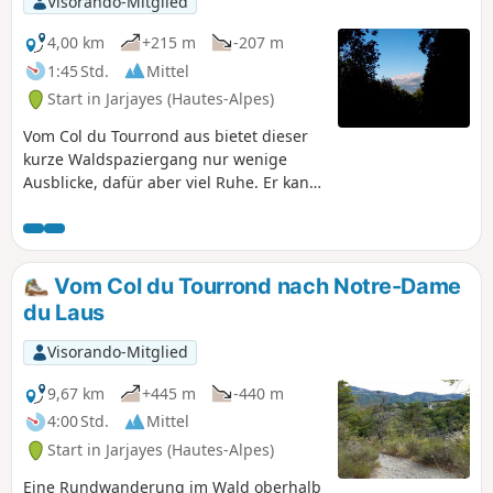
Visorando-Mitglied
4,00 km
+215 m
-207 m
1:45 Std.
Mittel
Start in Jarjayes (Hautes-Alpes)
Vom Col du Tourrond aus bietet dieser
kurze Waldspaziergang nur wenige
Ausblicke, dafür aber viel Ruhe. Er kann
durch eine oder zwei
Rundwanderungen ergänzt werden
(siehe § Praktische Informationen).
Vom Col du Tourrond nach Notre-Dame
du Laus
Visorando-Mitglied
9,67 km
+445 m
-440 m
4:00 Std.
Mittel
Start in Jarjayes (Hautes-Alpes)
Eine Rundwanderung im Wald oberhalb