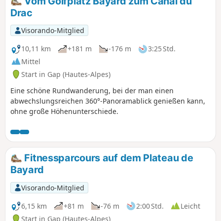
Vom Golfplatz Bayard zum Canal du
Drac
Visorando-Mitglied
10,11 km
+181 m
-176 m
3:25 Std.
Mittel
Start in Gap (Hautes-Alpes)
Eine schöne Rundwanderung, bei der man einen
abwechslungsreichen 360°-Panoramablick genießen kann,
ohne große Höhenunterschiede.
Fitnessparcours auf dem Plateau de
Bayard
Visorando-Mitglied
6,15 km
+81 m
-76 m
2:00 Std.
Leicht
Start in Gap (Hautes-Alpes)