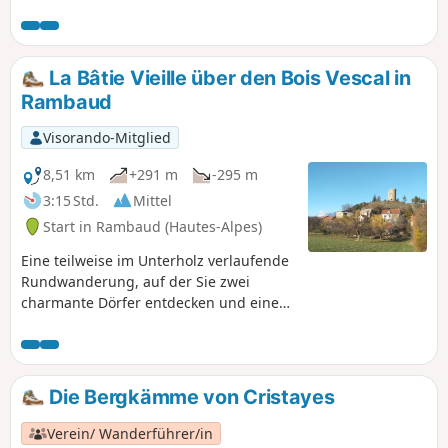
einen schönen Ausblick auf die Gipfel des Gapençais und
Champsaur.
La Bâtie Vieille über den Bois Vescal in
Rambaud
Visorando-Mitglied
8,51 km
+291 m
-295 m
3:15 Std.
Mittel
Start in Rambaud (Hautes-Alpes)
Eine teilweise im Unterholz verlaufende
Rundwanderung, auf der Sie zwei
charmante Dörfer entdecken und einen
wunderschönen Ausblick auf die Gipfel
des Gapençais und Champsaur
genießen können.
Die Bergkämme von Cristayes
Verein/ Wanderführer/in