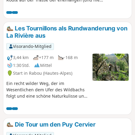
fertiggestellten) Eisenbahnstrecke Gap–La Mure hinunter,
einschließlich der Überquerung des Viadukts von Buzon,
das kürzlich zu einem Radweg umgebaut
wurde.Anschließend führt sie hinauf zur Réserve des
Les Tournillons als Rundwanderung von
Manes, vorbei am Findling von Peyre Ossel und dann
La Rivière aus
entlang des Canal de Gap bis zur Réserve Georges Serres,
von wo aus sich wunderschöne Ausblicke auf das Gap-
Visorando-Mitglied
Gebiet bieten.
3,44 km
+177 m
-168 m
1:30 Std.
Mittel
Start in Rabou (Hautes-Alpes)
Ein recht wilder Weg, der im
Wesentlichen dem Ufer des Wildbachs
folgt und eine schöne Naturkulisse und
Ausblicke auf kleine Wasserfälle bietet.
Die Hinfahrt ist für Familien mit Kindern
geeignet, eher schattig und durch den
Wildbach angenehm kühl.
Die Tour um den Puy Cervier