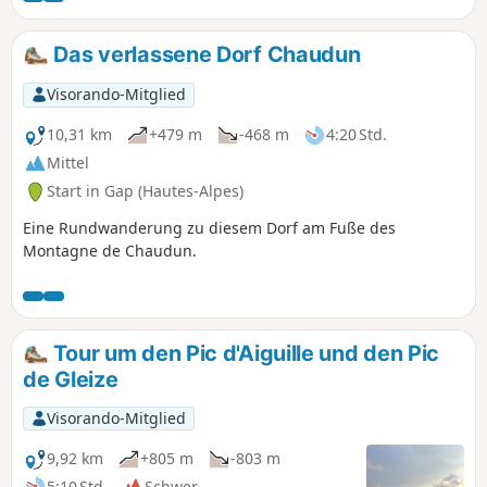
Das verlassene Dorf Chaudun
Visorando-Mitglied
10,31 km
+479 m
-468 m
4:20 Std.
Mittel
Start in Gap (Hautes-Alpes)
Eine Rundwanderung zu diesem Dorf am Fuße des
Montagne de Chaudun.
Tour um den Pic d'Aiguille und den Pic
de Gleize
Visorando-Mitglied
9,92 km
+805 m
-803 m
5:10 Std.
Schwer