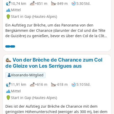
10,74 km
+851 m
-849 m
5:30 Std.
Mittel
Start in Gap (Hautes-Alpes)
Ein Aufstieg zur Brèche, um das Panorama von den
Bergkämmen der Charance (darunter der Col und die Tête
de Guizière) zu genießen, bevor es über den Col de la Côte
Gelée wieder hinuntergeht. Der Aufstieg führt größtenteils
durch den Wald, die Bergkämme und der Abstieg sind
jedoch stärker der Sonne ausgesetzt.
Von der Brèche de Charance zum Col
de Gleize von Les Serrigues aus
Visorando-Mitglied
11,91 km
+616 m
-618 m
5:10 Std.
Mittel
Start in Gap (Hautes-Alpes)
Dies ist der Aufstieg zur Brèche de Charance mit dem
geringsten Höhenunterschied (weniger als 300 m), bei dem