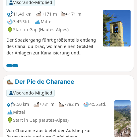
Visorando-Mitglied
11,46 km
+171 m
-171 m
3:45 Std.
Mittel
Start in Gap (Hautes-Alpes)
Der Spaziergang führt größtenteils entlang
des Canal du Drac, wo man einen Großteil
der Anlagen zur Kanalisierung und
Verteilung des Wassers an die umliegenden
Bauernhöfe entdecken kann und auch
Abschnitte mit Panoramablick bietet.
Der Pic de Charance
Visorando-Mitglied
9,50 km
+781 m
-782 m
4:55 Std.
Mittel
Start in Gap (Hautes-Alpes)
Von Charance aus bietet der Aufstieg zur
Bergscharte und zum Gipfel einen