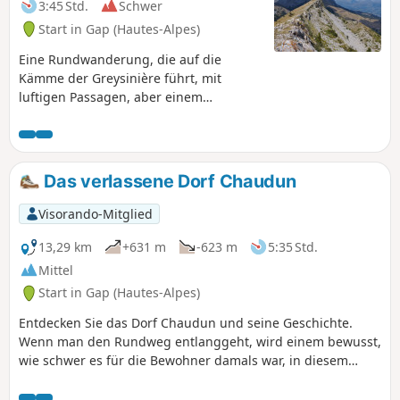
3:45 Std.
Schwer
Start in Gap (Hautes-Alpes)
Eine Rundwanderung, die auf die
Kämme der Greysinière führt, mit
luftigen Passagen, aber einem
außergewöhnlichen Panorama auf die
Berge von Ceüze, Bure, Dévoluy, Écrins,
Embrunais, Blanche und Monges. Der
Start am Col de Gleize ermöglicht es,
Das verlassene Dorf Chaudun
den Höhenunterschied zu begrenzen.
Visorando-Mitglied
13,29 km
+631 m
-623 m
5:35 Std.
Mittel
Start in Gap (Hautes-Alpes)
Entdecken Sie das Dorf Chaudun und seine Geschichte.
Wenn man den Rundweg entlanggeht, wird einem bewusst,
wie schwer es für die Bewohner damals war, in diesem
abgelegenen Dorf in einer feindlichen Umgebung,
insbesondere im Winter, zu überleben.