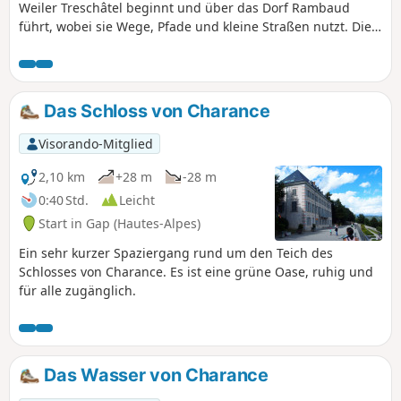
Weiler Treschâtel beginnt und über das Dorf Rambaud
führt, wobei sie Wege, Pfade und kleine Straßen nutzt. Die
Route ist nicht sehr schattig und eignet sich ideal für kurze
Wanderungen in der kalten Jahreszeit.
Das Schloss von Charance
Visorando-Mitglied
2,10 km
+28 m
-28 m
0:40 Std.
Leicht
Start in Gap (Hautes-Alpes)
Ein sehr kurzer Spaziergang rund um den Teich des
Schlosses von Charance. Es ist eine grüne Oase, ruhig und
für alle zugänglich.
Das Wasser von Charance