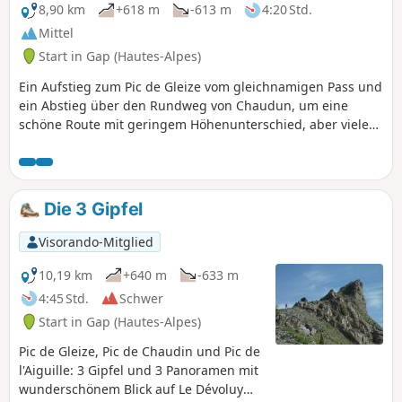
8,90 km
+618 m
-613 m
4:20 Std.
Mittel
Start in Gap (Hautes-Alpes)
Ein Aufstieg zum Pic de Gleize vom gleichnamigen Pass und
ein Abstieg über den Rundweg von Chaudun, um eine
schöne Route mit geringem Höhenunterschied, aber vielen
Felsvorsprüngen zu genießen.
Die 3 Gipfel
Visorando-Mitglied
10,19 km
+640 m
-633 m
4:45 Std.
Schwer
Start in Gap (Hautes-Alpes)
Pic de Gleize, Pic de Chaudin und Pic de
l'Aiguille: 3 Gipfel und 3 Panoramen mit
wunderschönem Blick auf Le Dévoluy