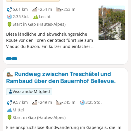
6,61 km
+254 m
-253 m
2:35 Std.
Leicht
Start in Gap (Hautes-Alpes)
Diese ländliche und abwechslungsreiche
Route vor den Toren der Stadt führt Sie zum
Viaduc du Buzon. Ein kurzer und einfacher
Spaziergang, der auch mit kleinen Kindern
unternommen werden kann.
Rundweg zwischen Treschâtel und
Rambaud über den Bauernhof Bellevue.
Visorando-Mitglied
9,57 km
+249 m
-245 m
3:25 Std.
Mittel
Start in Gap (Hautes-Alpes)
Eine anspruchslose Rundwanderung im Gapençais, die im