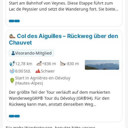
Start am Bahnhof von Veynes. Diese Etappe führt zum
Lac de Peyssier und setzt die Wanderung fort. Sie bietet
vielfältige Reize: Wanderung über Bergkämme,
atemberaubender Blick auf die Gouravour-Schlucht,
einzigartige Ausblicke auf das Buëch-Tal und das
Dévoluy-Massiv, Durchquerung des ehemaligen Weilers
Col des Aiguilles – Rückweg über den
La Péguière, Erkundung der Abtei von Clausonne und
Chauvet
Überquerung des Peyssier-Plateaus. Einfachere Variante,
um über die Forststraße vom Dorf Le Saix aus über die
Visorando-Mitglied
Gouravour-Schlucht zum Lac de Peyssier zu gelangen: 1
Stunde Aufstieg bis zur Abtei von Clausonne.
12,78 km
+836 m
-830 m
6:00 Std.
Schwer
Start in Agnières-en-Dévoluy
(Hautes-Alpes)
Der größte Teil der Tour verläuft auf dem markierten
WanderwegGRP® Tour du Dévoluy (GR®94). Für den
Rückweg kann man, anstatt denselben Weg
zurückzugehen, eine Abwechslung einbauen und über
den kleinen Gebirgspass und den Charvet zurückkehren.
Diese Route verläuft abseits der Wege. Diese Variante
Für mehr Wandertouren, benutze bitte unsere