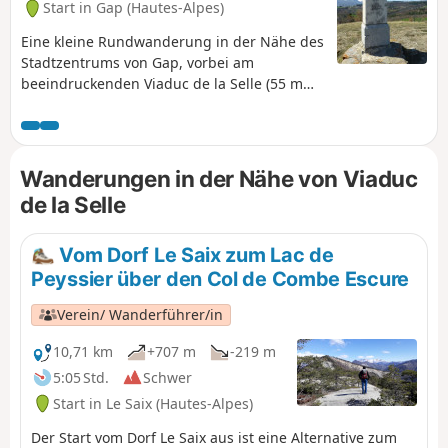
Start in Gap (Hautes-Alpes)
Eine kleine Rundwanderung in der Nähe des
Stadtzentrums von Gap, vorbei am
beeindruckenden Viaduc de la Selle (55 m
hoch und 200 m lang), einem Kunstbauwerk
der Eisenbahnlinie zwischen Briançon und
Veynes, und dann am Oratorium der Familie
Aurouze auf dem kleinen Berg Pic Ponçon.
Wanderungen in der Nähe von Viaduc
Dieser Aussichtspunkt bietet einen
de la Selle
wunderschönen Panoramablick auf die
Berge von Gap und darüber hinaus: Céüze,
Bure, Charance, Chaillol, Le Sirac, Les
Vom Dorf Le Saix zum Lac de
Autanes, Chabrières bis hin zum Morgon
Peyssier über den Col de Combe Escure
und den Alpes de Haute-Provence.
Verein/ Wanderführer/in
10,71 km
+707 m
-219 m
5:05 Std.
Schwer
Start in Le Saix (Hautes-Alpes)
Der Start vom Dorf Le Saix aus ist eine Alternative zum