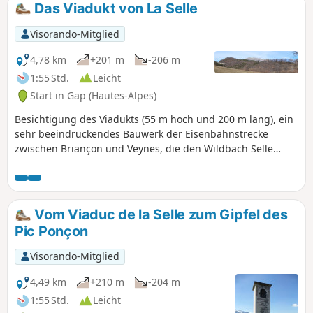
Das Viadukt von La Selle
Visorando-Mitglied
4,78 km
+201 m
-206 m
1:55 Std.
Leicht
Start in Gap (Hautes-Alpes)
Besichtigung des Viadukts (55 m hoch und 200 m lang), ein
sehr beeindruckendes Bauwerk der Eisenbahnstrecke
zwischen Briançon und Veynes, die den Wildbach Selle
überragt. Nur einen Katzensprung vom Stadtzentrum von
Gap entfernt, mit einer Orientierungstafel, die das gesamte
Gapençais überblickt.
Vom Viaduc de la Selle zum Gipfel des
Pic Ponçon
Visorando-Mitglied
4,49 km
+210 m
-204 m
1:55 Std.
Leicht