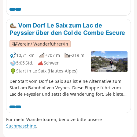
zurückzugehen, eine Abwechslung einbauen und über
den kleinen Gebirgspass und den Charvet zurückkehren.
Diese Route verläuft abseits der Wege. Diese Variante
sollte nur bei guter Sicht unternommen werden und
Vom Dorf Le Saix zum Lac de
erfordert Kenntnisse im Umgang mit Karte und
Peyssier über den Col de Combe Escure
Kompass, die für das Wandern abseits der Wege
unerlässlich sind. Die Aussicht vom Chauvet auf den
Verein/ Wanderführer/in
Dévoluy ist wunderschön.
10,71 km
+707 m
-219 m
5:05 Std.
Schwer
Start in Le Saix (Hautes-Alpes)
Der Start vom Dorf Le Saix aus ist eine Alternative zum
Start am Bahnhof von Veynes. Diese Etappe führt zum
Lac de Peyssier und setzt die Wanderung fort. Sie bietet
vielfältige Reize: Wanderung über Bergkämme,
atemberaubender Blick auf die Gouravour-Schlucht,
einzigartige Ausblicke auf das Buëch-Tal und das
Für mehr Wandertouren, benutze bitte unsere
Dévoluy-Massiv, Durchquerung des ehemaligen Weilers
Suchmaschine
.
La Péguière, Erkundung der Abtei von Clausonne und
Überquerung des Peyssier-Plateaus. Einfachere Variante,