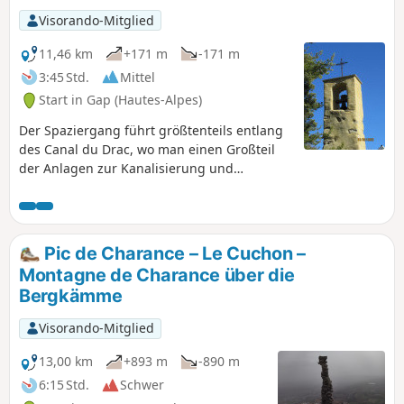
Visorando-Mitglied
11,46 km
+171 m
-171 m
3:45 Std.
Mittel
Start in Gap (Hautes-Alpes)
Der Spaziergang führt größtenteils entlang
des Canal du Drac, wo man einen Großteil
der Anlagen zur Kanalisierung und
Verteilung des Wassers an die umliegenden
Bauernhöfe entdecken kann und auch
Abschnitte mit Panoramablick bietet.
Pic de Charance – Le Cuchon –
Montagne de Charance über die
Bergkämme
Visorando-Mitglied
13,00 km
+893 m
-890 m
6:15 Std.
Schwer