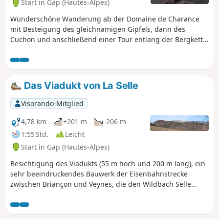
Start in Gap (Hautes-Alpes)
Wunderschöne Wanderung ab der Domaine de Charance
mit Besteigung des gleichnamigen Gipfels, dann des
Cuchon und anschließend einer Tour entlang der Bergkette
der Montagne de Charance. Eine Wanderung mit einem
außergewöhnlichen Panorama auf Ceüze, den Pic de Bure,
das Dorf Rabou im Norden, Gap im Süden, Serre Ponçon,
die Massive um Dignes mit dem Cheval Blanc, die Écrins im
Das Viadukt von La Selle
Osten und die Massive der Ubaye im Süden. Eine
anspruchsvolle Wanderung, jedoch ohne wirklich
Visorando-Mitglied
technische Passagen.
4,78 km
+201 m
-206 m
1:55 Std.
Leicht
Start in Gap (Hautes-Alpes)
Besichtigung des Viadukts (55 m hoch und 200 m lang), ein
sehr beeindruckendes Bauwerk der Eisenbahnstrecke
zwischen Briançon und Veynes, die den Wildbach Selle
überragt. Nur einen Katzensprung vom Stadtzentrum von
Gap entfernt, mit einer Orientierungstafel, die das gesamte
Gapençais überblickt.