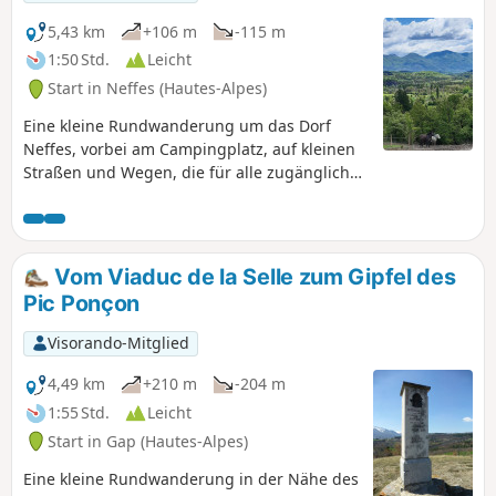
5,43 km
+106 m
-115 m
1:50 Std.
Leicht
Start in Neffes (Hautes-Alpes)
Eine kleine Rundwanderung um das Dorf
Neffes, vorbei am Campingplatz, auf kleinen
Straßen und Wegen, die für alle zugänglich
sind. Es handelt sich eher um einen
Spaziergang, um sich die Beine zu vertreten,
auch wenn einige freie Abschnitte einen Blick
auf Céüse, die Montagne de Charance und
Vom Viaduc de la Selle zum Gipfel des
die Écrins bieten.
Pic Ponçon
Visorando-Mitglied
4,49 km
+210 m
-204 m
1:55 Std.
Leicht
Start in Gap (Hautes-Alpes)
Eine kleine Rundwanderung in der Nähe des