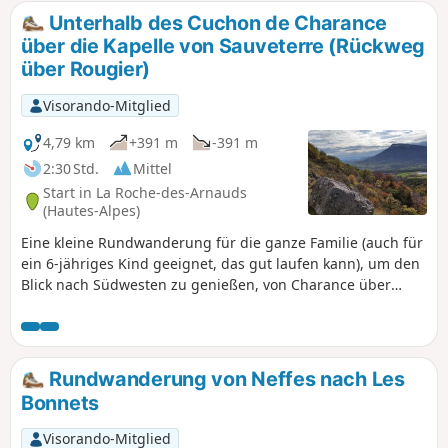
Unterhalb des Cuchon de Charance
über die Kapelle von Sauveterre (Rückweg
über Rougier)
Visorando-Mitglied
4,79 km
+391 m
-391 m
2:30 Std.
Mittel
Start in La Roche-des-Arnauds
(Hautes-Alpes)
Eine kleine Rundwanderung für die ganze Familie (auch für
ein 6-jähriges Kind geeignet, das gut laufen kann), um den
Blick nach Südwesten zu genießen, von Charance über
Cëuze, Pic de Bure, Lure, Gap, La Roche-des-Arnaud und
Montmaur bis hin zum Morgon.
Rundwanderung von Neffes nach Les
Bonnets
Visorando-Mitglied