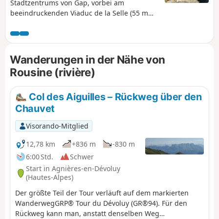
Stadtzentrums von Gap, vorbei am
beeindruckenden Viaduc de la Selle (55 m
hoch und 200 m lang), einem Kunstbauwerk
der Eisenbahnlinie zwischen Briançon und
Veynes, und dann am Oratorium der Familie
Aurouze auf dem kleinen Berg Pic Ponçon.
Wanderungen in der Nähe von
Dieser Aussichtspunkt bietet einen
Rousine (rivière)
wunderschönen Panoramablick auf die
Berge von Gap und darüber hinaus: Céüze,
Bure, Charance, Chaillol, Le Sirac, Les
Col des Aiguilles – Rückweg über den
Autanes, Chabrières bis hin zum Morgon
Chauvet
und den Alpes de Haute-Provence.
Visorando-Mitglied
12,78 km
+836 m
-830 m
6:00 Std.
Schwer
Start in Agnières-en-Dévoluy
(Hautes-Alpes)
Der größte Teil der Tour verläuft auf dem markierten
WanderwegGRP® Tour du Dévoluy (GR®94). Für den
Rückweg kann man, anstatt denselben Weg