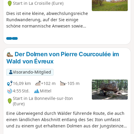
Start in La Croisille (Eure)
Dies ist eine kleine, abwechslungsreiche
Rundwanderung, auf der Sie einige
schöne normannische Anwesen sowie
eine alte Kirche und einen
Bergbauerngasthof aus dem 13.
Jahrhundert entdecken können. Die
Hälfte der Strecke verläuft auf Asphalt,
Der Dolmen von Pierre Courcoulée im
die andere Hälfte auf Wegen. Diese
Wald von Évreux
Wanderung ist nicht sehr schwierig,
auch wenn der Anstieg zur D830 die
Visorando-Mitglied
Waden der Wanderer auf eine harte
Probe stellt!
16,09 km
+102 m
-105 m
4:55 Std.
Mittel
Start in La Bonneville-sur-Iton
(Eure)
Eine überwiegend durch Wälder führende Route, die auch
einen ländlichen Abschnitt entlang des Sec Iton umfasst
und zu einem gut erhaltenen Dolmen aus der Jungsteinzeit
führt.