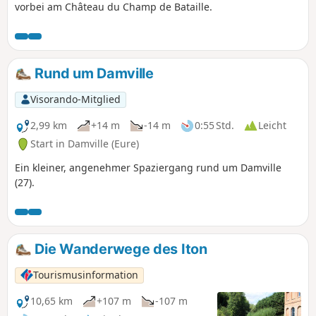
vorbei am Château du Champ de Bataille.
Rund um Damville
Visorando-Mitglied
2,99 km
+14 m
-14 m
0:55 Std.
Leicht
Start in Damville (Eure)
Ein kleiner, angenehmer Spaziergang rund um Damville
(27).
Die Wanderwege des Iton
Tourismusinformation
10,65 km
+107 m
-107 m