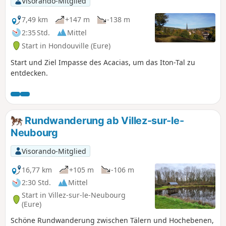
Visorando-Mitglied
7,49 km
+147 m
-138 m
2:35 Std.
Mittel
Start in Hondouville (Eure)
Start und Ziel Impasse des Acacias, um das Iton-Tal zu
entdecken.
Rundwanderung ab Villez-sur-le-
Neubourg
Visorando-Mitglied
16,77 km
+105 m
-106 m
2:30 Std.
Mittel
Start in Villez-sur-le-Neubourg
(Eure)
Schöne Rundwanderung zwischen Tälern und Hochebenen,