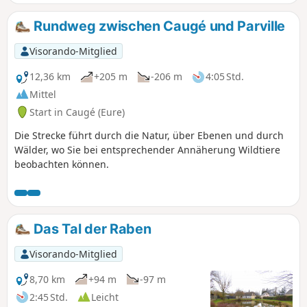
Rundweg zwischen Caugé und Parville
Visorando-Mitglied
12,36 km
+205 m
-206 m
4:05 Std.
Mittel
Start in Caugé (Eure)
Die Strecke führt durch die Natur, über Ebenen und durch
Wälder, wo Sie bei entsprechender Annäherung Wildtiere
beobachten können.
Das Tal der Raben
Visorando-Mitglied
8,70 km
+94 m
-97 m
2:45 Std.
Leicht