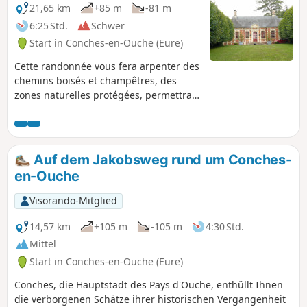
21,65 km
+85 m
-81 m
6:25 Std.
Schwer
Start in Conches-en-Ouche (Eure)
Cette randonnée vous fera arpenter des
chemins boisés et champêtres, des
zones naturelles protégées, permettra à
toute la famille d'accéder à des parcours
sportifs, et vous fera découvrir de
magnifiques manoirs normands
chargés d'histoire. Les petits comme les
Auf dem Jakobsweg rund um Conches-
grands passeront un bon moment entre
en-Ouche
nature et architecture.
Visorando-Mitglied
14,57 km
+105 m
-105 m
4:30 Std.
Mittel
Start in Conches-en-Ouche (Eure)
Conches, die Hauptstadt des Pays d'Ouche, enthüllt Ihnen
die verborgenen Schätze ihrer historischen Vergangenheit