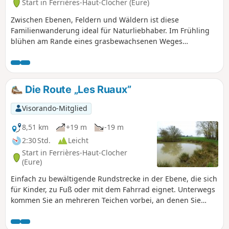
Start in Ferrières-Haut-Clocher (Eure)
Zwischen Ebenen, Feldern und Wäldern ist diese
Familienwanderung ideal für Naturliebhaber. Im Frühling
blühen am Rande eines grasbewachsenen Weges
wunderschöne wilde Narzissen, die Groß und Klein
begeistern. Etwas später in der Saison erinnern Sie die
blühenden Obstgärten daran, dass Sie sich in der
Normandie befinden!
Die Route „Les Ruaux”
Visorando-Mitglied
8,51 km
+19 m
-19 m
2:30 Std.
Leicht
Start in Ferrières-Haut-Clocher
(Eure)
Einfach zu bewältigende Rundstrecke in der Ebene, die sich
für Kinder, zu Fuß oder mit dem Fahrrad eignet. Unterwegs
kommen Sie an mehreren Teichen vorbei, an denen Sie
häufig Enten und Reiher beobachten können.