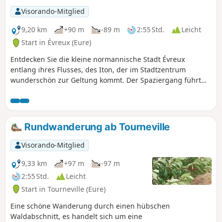
Visorando-Mitglied
9,20 km
+90 m
-89 m
2:55 Std.
Leicht
Start in Évreux (Eure)
Entdecken Sie die kleine normannische Stadt Évreux
entlang ihres Flusses, des Iton, der im Stadtzentrum
wunderschön zur Geltung kommt. Der Spaziergang führt
Sie anschließend auf die Anhöhen und bietet schöne
Ausblicke auf die Stadt und das Tal.
Rundwanderung ab Tourneville
Visorando-Mitglied
9,33 km
+97 m
-97 m
2:55 Std.
Leicht
Start in Tourneville (Eure)
Eine schöne Wanderung durch einen hübschen
Waldabschnitt, es handelt sich um eine