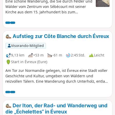
Eine schöne Wanderung, die Sie durch Felder und
Wälder vom Zentrum von Sébécourt mit seiner
Kirche aus dem 15. Jahrhundert bis zum
Kalvarienberg der Kapelle Saint-Blaise im Herzen
des Waldes führt.
Aufstieg zur Côte Blanche durch Évreux
Visorando-Mitglied
9,13 km
+53 m
-61 m
2:45 Std.
Leicht
Start in Évreux (Eure)
Am Tor zur Normandie gelegen, ist Évreux eine Stadt voller
Geschichte und Kultur, umgeben von Wäldern und
reizvollen Tälern. Eine Wanderung durch Unterholz, entlang
von Flüssen und mit Blick auf die Hügel der Côte Valeme
und der Côte Blanche, dann am Wasser entlang des Iton
mit den alten Waschhäusern.
Der Iton, der Rad- und Wanderweg und
die „Échelettes“ in Évreux