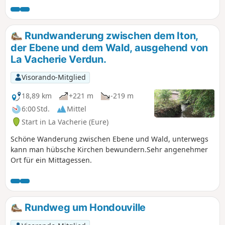
Kiefernarten entdecken und vielleicht haben
Sie das Glück, an einer Wegbiegung einem
kleinen Reh zu begegnen.
Rundwanderung zwischen dem Iton,
der Ebene und dem Wald, ausgehend von
La Vacherie Verdun.
Visorando-Mitglied
18,89 km
+221 m
-219 m
6:00 Std.
Mittel
Start in La Vacherie (Eure)
Schöne Wanderung zwischen Ebene und Wald, unterwegs
kann man hübsche Kirchen bewundern.Sehr angenehmer
Ort für ein Mittagessen.
Rundweg um Hondouville