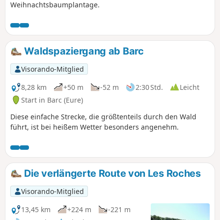
Weihnachtsbaumplantage.
Waldspaziergang ab Barc
Visorando-Mitglied
8,28 km
+50 m
-52 m
2:30 Std.
Leicht
Start in Barc (Eure)
Diese einfache Strecke, die größtenteils durch den Wald
führt, ist bei heißem Wetter besonders angenehm.
Die verlängerte Route von Les Roches
Visorando-Mitglied
13,45 km
+224 m
-221 m