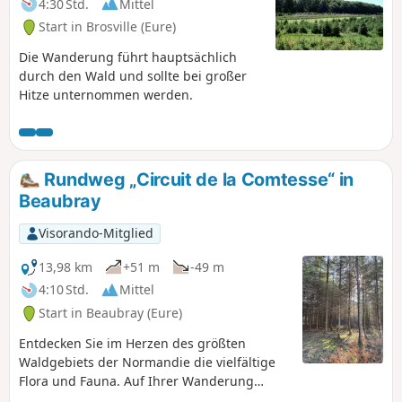
4:30 Std.
Mittel
Start in Brosville (Eure)
Die Wanderung führt hauptsächlich
durch den Wald und sollte bei großer
Hitze unternommen werden.
Rundweg „Circuit de la Comtesse“ in
Beaubray
Visorando-Mitglied
13,98 km
+51 m
-49 m
4:10 Std.
Mittel
Start in Beaubray (Eure)
Entdecken Sie im Herzen des größten
Waldgebiets der Normandie die vielfältige
Flora und Fauna. Auf Ihrer Wanderung
werden Sie zahlreiche Laub- und