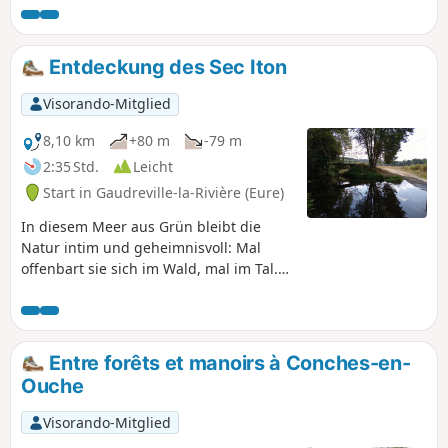
Entdeckung des Sec Iton
Visorando-Mitglied
8,10 km
+80 m
-79 m
2:35 Std.
Leicht
Start in Gaudreville-la-Rivière (Eure)
In diesem Meer aus Grün bleibt die
Natur intim und geheimnisvoll: Mal
offenbart sie sich im Wald, mal im Tal.
Der Iton taucht im Laufe des
Spaziergangs immer wieder auf und
verschwindet wieder.
Entre forêts et manoirs à Conches-en-
Ouche
Visorando-Mitglied