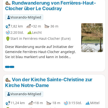
Rundwanderung von Ferrières-Haut-
Clocher über Le Coudray
Visorando-Mitglied
7,82 km
+32 m
-36 m
2:20 Std.
Leicht
Start in Ferrières-Haut-Clocher (Eure)
Diese Wanderung wurde auf Initiative der
Gemeinde Ferrières-Haut-Clocher angelegt.
Sie ist blau markiert und kann in beide
Richtungen begangen werden. Dieser
leichte Spaziergang führt durch den Süden
des Gemeindegebiets, durch Ebenen und
Wälder.
Von der Kirche Sainte-Christine zur
Kirche Notre-Dame
Visorando-Mitglied
11,24 km
+18 m
-18 m
3:15 Std.
Mittel