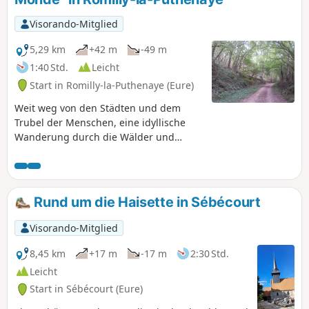
Visorando-Mitglied
5,29 km
+42 m
-49 m
1:40 Std.
Leicht
Start in Romilly-la-Puthenaye (Eure)
Weit weg von den Städten und dem
Trubel der Menschen, eine idyllische
Wanderung durch die Wälder und
Wiesen der Normandie. Ausgehend vom
Place de la Noë, 2 km vom Dorf Romilly-
la-Puthenaye entfernt, bieten die
überwiegend durch Wälder führenden
Rund um die Haisette in Sébécourt
Wege einen sehr angenehmen
Spaziergang bis zur alten Mühle von
Visorando-Mitglied
Bougy im Tal der Risle.
8,45 km
+17 m
-17 m
2:30 Std.
Leicht
Start in Sébécourt (Eure)