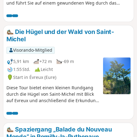
und führt Sie auf einem gewundenen Weg durch das
geheimnisvolle Vallée du Rouloir, wo Sie die Frische seiner
Ufer und die hübschen Juwelen der normannischen
Landarchitektur entdecken können. Es ist die Erinnerung an
eine Normandie mit ganz und gar weiblicher Anmut und
Die Hügel und der Wald von Saint-
einer sanften Landschaft, die dieses Land, das Jean de la
Michel
Varende so treffend beschrieben hat, dem Wanderer
hinterlässt.
Visorando-Mitglied
5,91 km
+72 m
-69 m
1:55 Std.
Leicht
Start in Évreux (Eure)
Diese Tour bietet einen kleinen Rundgang
durch die Hügel von Saint-Michel mit Blick
auf Evreux und anschließend die Erkundung
des Waldes von Saint-Michel.
Spaziergang „Balade du Nouveau
Monde” in Romilly-la-Puthenaye