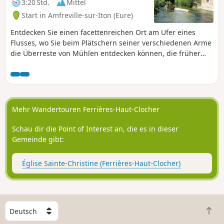
3:20 Std.
Mittel
Start in Amfreville-sur-Iton (Eure)
Entdecken Sie einen facettenreichen Ort am Ufer eines
Flusses, wo Sie beim Plätschern seiner verschiedenen Arme
die Überreste von Mühlen entdecken können, die früher
sehr präsent waren. Die Hügel bieten Ihnen einen
herrlichen Blick auf die Täler der Eure und der Iton.
Durchstreifen Sie den Wald, wo einige ungewöhnliche
Gäste auf Sie warten, seien es Tiere oder Pflanzen wie
bestimmte Bäume mit ausladenden Ästen.
Mehr Wandertouren Ferrières-Haut-Clocher
Schau dir die Point of Interest an, die es in dieser
Gemeinde gibt:
Église Sainte-Christine (Ferrières-Haut-Clocher)
W
Z
ä