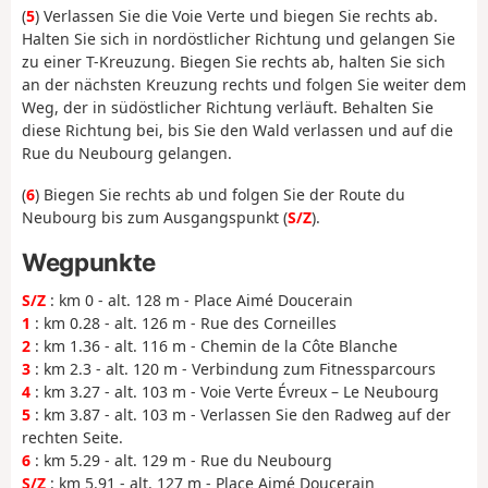
(
5
) Verlassen Sie die Voie Verte und biegen Sie rechts ab.
Halten Sie sich in nordöstlicher Richtung und gelangen Sie
zu einer T-Kreuzung. Biegen Sie rechts ab, halten Sie sich
an der nächsten Kreuzung rechts und folgen Sie weiter dem
Weg, der in südöstlicher Richtung verläuft. Behalten Sie
diese Richtung bei, bis Sie den Wald verlassen und auf die
Rue du Neubourg gelangen.
(
6
) Biegen Sie rechts ab und folgen Sie der Route du
Neubourg bis zum Ausgangspunkt (
S/Z
).
Wegpunkte
S/Z
: km 0 - alt. 128 m - Place Aimé Doucerain
1
: km 0.28 - alt. 126 m - Rue des Corneilles
2
: km 1.36 - alt. 116 m - Chemin de la Côte Blanche
3
: km 2.3 - alt. 120 m - Verbindung zum Fitnessparcours
4
: km 3.27 - alt. 103 m - Voie Verte Évreux – Le Neubourg
5
: km 3.87 - alt. 103 m - Verlassen Sie den Radweg auf der
rechten Seite.
6
: km 5.29 - alt. 129 m - Rue du Neubourg
S/Z
: km 5.91 - alt. 127 m - Place Aimé Doucerain