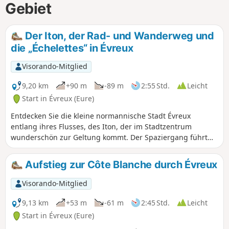
Gebiet
Der Iton, der Rad- und Wanderweg und
die „Échelettes“ in Évreux
Visorando-Mitglied
9,20 km
+90 m
-89 m
2:55 Std.
Leicht
Start in Évreux (Eure)
Entdecken Sie die kleine normannische Stadt Évreux
entlang ihres Flusses, des Iton, der im Stadtzentrum
wunderschön zur Geltung kommt. Der Spaziergang führt
Sie anschließend auf die Anhöhen und bietet schöne
Ausblicke auf die Stadt und das Tal.
Aufstieg zur Côte Blanche durch Évreux
Visorando-Mitglied
9,13 km
+53 m
-61 m
2:45 Std.
Leicht
Start in Évreux (Eure)