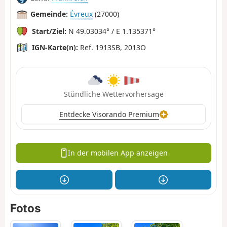
Gemeinde:
Évreux
(27000)
Start/Ziel:
N 49.03034° / E 1.135371°
IGN-Karte(n):
Ref. 1913SB, 2013O
Stündliche Wettervorhersage
Entdecke Visorando Premium
In der mobilen App anzeigen
Fotos