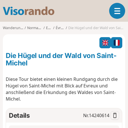
V
T
i
o
s
g
o
Wanderungen
Normandie
Eure
Évreux
Die Hügel und der Wald von Saint-Michel
g
r
l
a
e
n
n
d
Die Hügel und der Wald von Saint-
a
o
v
Michel
i
g
Diese Tour bietet einen kleinen Rundgang durch die
a
Hügel von Saint-Michel mit Blick auf Evreux und
t
i
anschließend die Erkundung des Waldes von Saint-
o
Michel.
n
Details
Nr.
14240614