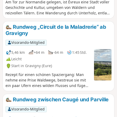
Am Tor zur Normandie gelegen, ist Évreux eine Stadt voller
Geschichte und Kultur, umgeben von Wäldern und
reizvollen Tälern. Eine Wanderung durch Unterholz, entlang
von Flüssen und mit Blick auf die Hügel der Côte Valeme
und der Côte Blanche, dann am Wasser entlang des Iton
Rundweg „Circuit de la Maladrerie“ ab
mit den alten Waschhäusern.
Gravigny
Visorando-Mitglied
5,46 km
+64 m
-64 m
1:45 Std.
Leicht
Start in Gravigny (Eure)
Rezept für einen schönen Spaziergang: Man
nehme eine Prise Waldwege, bestreue sie mit
ein paar Ufern eines wilden Flusses und füge
zwei Fingerbreit Kultur und Kulturerbe hinzu.
Das Ergebnis ist der Rundweg „La Maladrerie“,
Rundweg zwischen Caugé und Parville
eine ideale Route für die ganze Familie. Er ist
recht kurz und leicht zu bewältigen und
Visorando-Mitglied
schlängelt sich durch die Hügel und Wälder von