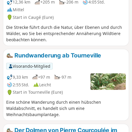
Gravigny, bevor er entlang des Iton zurück in
12,36 km
+205 m
-206 m
4:05 Std.
die Stadt zur Maladrerie Saint-Nicolas führt. Die
Mittel
Leprakolonie ist eine der wenigen noch
Start in Caugé (Eure)
erhaltenen in der Normandie. Sie kann zwar
nicht besichtigt werden, steht aber unter
Die Strecke führt durch die Natur, über Ebenen und durch
Denkmalschutz. Im12. Jahrhundert erledigten
Wälder, wo Sie bei entsprechender Annäherung Wildtiere
die Leprakranken selbst die Feldarbeit und die
beobachten können.
Pflege der Kranken.
Rundwanderung ab Tourneville
Visorando-Mitglied
9,33 km
+97 m
-97 m
2:55 Std.
Leicht
Start in Tourneville (Eure)
Eine schöne Wanderung durch einen hübschen
Waldabschnitt, es handelt sich um eine
Weihnachtsbaumplantage.
Der Dolmen von Pierre Courcoulée im