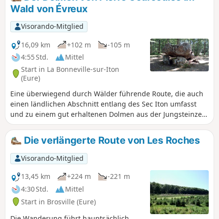
Wald von Évreux
Visorando-Mitglied
16,09 km
+102 m
-105 m
4:55 Std.
Mittel
Start in La Bonneville-sur-Iton
(Eure)
Eine überwiegend durch Wälder führende Route, die auch
einen ländlichen Abschnitt entlang des Sec Iton umfasst
und zu einem gut erhaltenen Dolmen aus der Jungsteinzeit
führt.
Die verlängerte Route von Les Roches
Visorando-Mitglied
13,45 km
+224 m
-221 m
4:30 Std.
Mittel
Start in Brosville (Eure)
Die Wanderung führt hauptsächlich