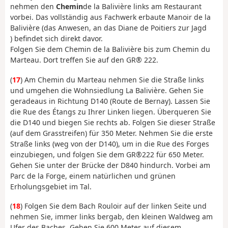
nehmen den
Chemin
de la Balivière links am Restaurant
vorbei. Das vollständig aus Fachwerk erbaute Manoir de la
Balivière (das Anwesen, an das Diane de Poitiers zur Jagd
) befindet sich direkt davor.
Folgen Sie dem Chemin de la Balivière bis zum Chemin du
Marteau. Dort treffen Sie auf den GR® 222.
(
17
) Am Chemin du Marteau nehmen Sie die Straße links
und umgehen die Wohnsiedlung La Balivière. Gehen Sie
geradeaus in Richtung D140 (Route de Bernay). Lassen Sie
die Rue des Étangs zu Ihrer Linken liegen. Überqueren Sie
die D140 und biegen Sie rechts ab. Folgen Sie dieser Straße
(auf dem Grasstreifen) für 350 Meter. Nehmen Sie die erste
Straße links (weg von der D140), um in die Rue des Forges
einzubiegen, und folgen Sie dem GR®222 für 650 Meter.
Gehen Sie unter der Brücke der D840 hindurch. Vorbei am
Parc de la Forge, einem natürlichen und grünen
Erholungsgebiet im Tal.
(
18
) Folgen Sie dem Bach Rouloir auf der linken Seite und
nehmen Sie, immer links bergab, den kleinen Waldweg am
Ufer des Baches. Gehen Sie 600 Meter auf diesem