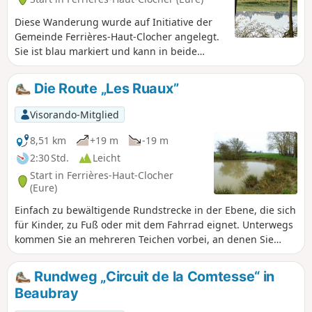
Diese Wanderung wurde auf Initiative der
Gemeinde Ferrières-Haut-Clocher angelegt.
Sie ist blau markiert und kann in beide
Richtungen begangen werden. Dieser
leichte Spaziergang führt durch den Süden
Die Route „Les Ruaux”
des Gemeindegebiets, durch Ebenen und
Wälder.
Visorando-Mitglied
8,51 km
+19 m
-19 m
2:30 Std.
Leicht
Start in Ferrières-Haut-Clocher
(Eure)
Einfach zu bewältigende Rundstrecke in der Ebene, die sich
für Kinder, zu Fuß oder mit dem Fahrrad eignet. Unterwegs
kommen Sie an mehreren Teichen vorbei, an denen Sie
häufig Enten und Reiher beobachten können.
Rundweg „Circuit de la Comtesse“ in
Beaubray