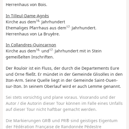
Herrenhaus von Bois.
In Tilleul-Dame-Agnès
16.
Kirche aus dem
Jahrhundert
17.
Ehemaliges Pfarrhaus aus dem
Jahrhundert.
Herrenhaus von La Bruyère.
In Collandres-Quincarnon
16.
17.
Kirche aus dem
und
Jahrhundert mit in Stein
gemeißelten Inschriften.
Der Rouloir ist ein Fluss, der durch die Departements Eure
und Orne fließt. Er mündet in der Gemeinde Glisolles in den
Iton-Arm. Seine Quelle liegt in der Gemeinde Saint-Ouen-
sur-Iton. In seinem Oberlauf wird er auch Lemme genannt.
Sei stets vorsichtig und plane voraus. Visorando und der
Autor / die Autorin dieser Tour können im Falle eines Unfalls
auf dieser Tour nicht haftbar gemacht werden.
Die Markierungen GR® und PR® sind geistiges Eigentum
der Fédération Française de Randonnée Pédestre