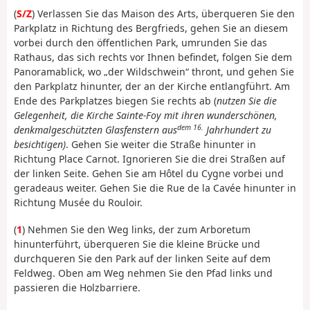
(
S/Z
) Verlassen Sie das Maison des Arts, überqueren Sie den
Parkplatz in Richtung des Bergfrieds, gehen Sie an diesem
vorbei durch den öffentlichen Park, umrunden Sie das
Rathaus, das sich rechts vor Ihnen befindet, folgen Sie dem
Panoramablick, wo „der Wildschwein“ thront, und gehen Sie
den Parkplatz hinunter, der an der Kirche entlangführt. Am
Ende des Parkplatzes biegen Sie rechts ab (
nutzen Sie die
Gelegenheit, die Kirche Sainte-Foy mit ihren wunderschönen,
dem 16.
denkmalgeschützten Glasfenstern aus
Jahrhundert zu
besichtigen)
. Gehen Sie weiter die Straße hinunter in
Richtung Place Carnot. Ignorieren Sie die drei Straßen auf
der linken Seite. Gehen Sie am Hôtel du Cygne vorbei und
geradeaus weiter. Gehen Sie die Rue de la Cavée hinunter in
Richtung Musée du Rouloir.
(
1
) Nehmen Sie den Weg links, der zum Arboretum
hinunterführt, überqueren Sie die kleine Brücke und
durchqueren Sie den Park auf der linken Seite auf dem
Feldweg. Oben am Weg nehmen Sie den Pfad links und
passieren die Holzbarriere.