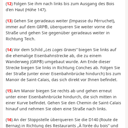
(
12
) Folgen Sie ihm nach links bis zum Ausgang des Bois
d'en Haut (Höhe 147).
(
13
) Gehen Sie geradeaus weiter (Impasse du Pérruchet),
immer auf dem GRP®, überqueren Sie weiter vorne die
Straße und gehen Sie gegenüber geradeaus weiter in
Richtung Teich.
(
14
) Vor dem Schild
„Les Loges Graves“
biegen Sie links auf
die ehemalige Eisenbahnstrecke ab, die zu einem
Wanderweg (GRP®) umgebaut wurde. Am Ende dieser
Strecke biegen Sie links in Richtung Conches ab. Folgen Sie
der Straße (unter einer Eisenbahnbrücke hindurch) bis zum
Manoir de Saint-Calais, das sich direkt vor Ihnen befindet.
(
15
) Am Manoir biegen Sie rechts ab und gehen erneut
unter einer Eisenbahnbrücke hindurch, die sich mitten in
einer Kurve befindet. Gehen Sie den Chemin de Saint-Calais
hinauf und nehmen Sie oben eine Straße nach links.
(
16
) An der Stoppstelle überqueren Sie die D140 (Route de
Bernay) in Richtung des Restaurants „À l’orée du bois“ und