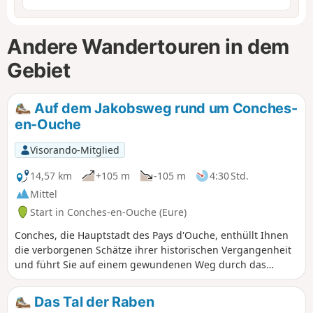
Andere Wandertouren in dem
Gebiet
Auf dem Jakobsweg rund um Conches-
en-Ouche
Visorando-Mitglied
14,57 km
+105 m
-105 m
4:30 Std.
Mittel
Start in Conches-en-Ouche (Eure)
Conches, die Hauptstadt des Pays d'Ouche, enthüllt Ihnen
die verborgenen Schätze ihrer historischen Vergangenheit
und führt Sie auf einem gewundenen Weg durch das
geheimnisvolle Vallée du Rouloir, wo Sie die Frische seiner
Ufer und die hübschen Juwelen der normannischen
Das Tal der Raben
Landarchitektur entdecken können. Es ist die Erinnerung an