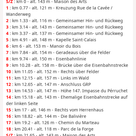
S/Z
: km 0 - alt. 143 m - Maison des Arts
1
: km 0.77 - alt. 121 m - Kreuzung Rue de la Cavée /
Wanderweg
2
: km 1.33 - alt. 116 m - Gemeinsamer Hin- und Rückweg
3
: km 3.14 - alt. 143 m - Gemeinsamer Hin- und Rückweg
4
: km 3.37 - alt. 137 m - Gemeinsamer Hin- und Rückweg
5
: km 4.91 - alt. 148 m - Kapelle Saint-Calais
6
: km 6 - alt. 153 m - Manoir du Bois
7
: km 7.84 - alt. 154 m - Geradeaus über die Felder
8
: km 9.74 - alt. 150 m - Eisenbahnlinie
9
: km 10.28 - alt. 158 m - Brücke über die Eisenbahnstrecke
10
: km 11.05 - alt. 152 m - Rechts über Felder
11
: km 12.15 - alt. 157 m - Links im Wald
12
: km 12.65 - alt. 147 m - Anschluss GRP
13
: km 14.53 - alt. 147 m - Höhe 147. Impasse du Pérruchet
14
: km 15.18 - alt. 143 m - Ehemalige Eisenbahnstrecke auf
der linken Seite
15
: km 17 - alt. 146 m - Rechts vom Herrenhaus
16
: km 18.82 - alt. 144 m - Die Balivière
17
: km 19.2 - alt. 126 m - Chemin du Marteau
18
: km 20.41 - alt. 118 m - Parc de la Forge
S/Z
: km 21.65 - alt. 143 m - Maison des Arts