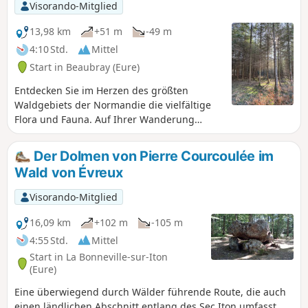
Visorando-Mitglied
13,98 km
+51 m
-49 m
4:10 Std.
Mittel
Start in Beaubray (Eure)
Entdecken Sie im Herzen des größten
Waldgebiets der Normandie die vielfältige
Flora und Fauna. Auf Ihrer Wanderung
werden Sie zahlreiche Laub- und
Kiefernarten entdecken und vielleicht haben
Der Dolmen von Pierre Courcoulée im
Sie das Glück, an einer Wegbiegung einem
Wald von Évreux
kleinen Reh zu begegnen.
Visorando-Mitglied
16,09 km
+102 m
-105 m
4:55 Std.
Mittel
Start in La Bonneville-sur-Iton
(Eure)
Eine überwiegend durch Wälder führende Route, die auch
einen ländlichen Abschnitt entlang des Sec Iton umfasst