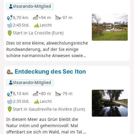
eine Normandie mit ganz und gar weiblicher Anmut und
Visorando-Mitglied
einer sanften Landschaft, die dieses Land, das Jean de la
Varende so treffend beschrieben hat, dem Wanderer
8,70 km
+94 m
-97 m
hinterlässt.
2:45 Std.
Leicht
Start in La Croisille (Eure)
Dies ist eine kleine, abwechslungsreiche
Rundwanderung, auf der Sie einige
schöne normannische Anwesen sowie
eine alte Kirche und einen
Bergbauerngasthof aus dem 13.
Entdeckung des Sec Iton
Jahrhundert entdecken können. Die
Hälfte der Strecke verläuft auf Asphalt,
Visorando-Mitglied
die andere Hälfte auf Wegen. Diese
Wanderung ist nicht sehr schwierig,
8,10 km
+80 m
-79 m
auch wenn der Anstieg zur D830 die
2:35 Std.
Leicht
Waden der Wanderer auf eine harte
Start in Gaudreville-la-Rivière (Eure)
Probe stellt!
In diesem Meer aus Grün bleibt die
Natur intim und geheimnisvoll: Mal
offenbart sie sich im Wald, mal im Tal.