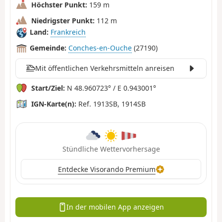
Höchster Punkt:
159 m
Niedrigster Punkt:
112 m
Land:
Frankreich
Gemeinde:
Conches-en-Ouche
(27190)
Mit öffentlichen Verkehrsmitteln anreisen
Start/Ziel:
N 48.960723° / E 0.943001°
IGN-Karte(n):
Ref. 1913SB, 1914SB
Stündliche Wettervorhersage
Entdecke Visorando Premium
In der mobilen App anzeigen