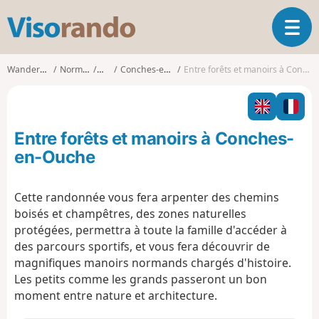
V
T
i
o
s
g
o
Wanderungen
Normandie
Eure
Conches-en-Ouche
Entre forêts et manoirs à Conches-en-Ouche
g
r
l
a
e
n
n
d
Entre forêts et manoirs à Conches-
a
o
v
en-Ouche
i
g
Cette randonnée vous fera arpenter des chemins
a
boisés et champêtres, des zones naturelles
t
i
protégées, permettra à toute la famille d'accéder à
o
des parcours sportifs, et vous fera découvrir de
n
magnifiques manoirs normands chargés d'histoire.
Les petits comme les grands passeront un bon
moment entre nature et architecture.