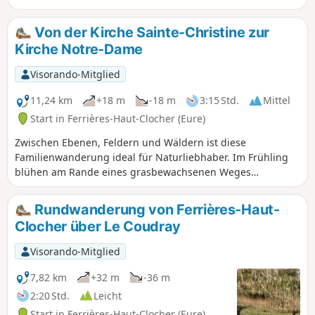
Der Iton taucht im Laufe des
Spaziergangs immer wieder auf und
Von der Kirche Sainte-Christine zur
verschwindet wieder.
Kirche Notre-Dame
Visorando-Mitglied
11,24 km
+18 m
-18 m
3:15 Std.
Mittel
Start in Ferrières-Haut-Clocher (Eure)
Zwischen Ebenen, Feldern und Wäldern ist diese
Familienwanderung ideal für Naturliebhaber. Im Frühling
blühen am Rande eines grasbewachsenen Weges
wunderschöne wilde Narzissen, die Groß und Klein
begeistern. Etwas später in der Saison erinnern Sie die
Rundwanderung von Ferrières-Haut-
blühenden Obstgärten daran, dass Sie sich in der
Clocher über Le Coudray
Normandie befinden!
Visorando-Mitglied
7,82 km
+32 m
-36 m
2:20 Std.
Leicht
Start in Ferrières-Haut-Clocher (Eure)