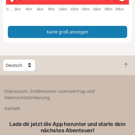
o
ß
0…
2km
4km
6km
8km
10km
12km
14km
16km
18km
20km
a
n
z
Karte groß anzeigen
e
i
g
e
n
W
Z
ä
u
h
r
l
ü
e
Impressum, Endbenutzer-Lizenzvertrag und
c
e
Datenschutzerklärung
k
i
n
n
Kontakt
a
L
c
a
Lade dir jetzt die App herunter und starte dein
h
n
nächstes Abenteuer!
o
d