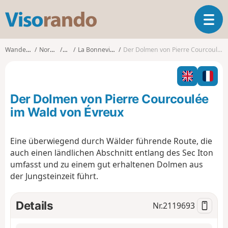
V
T
i
o
s
g
o
Wanderungen
Normandie
Eure
La Bonneville-sur-Iton
Der Dolmen von Pierre Courcoulée im Wald von Évreux
g
r
l
a
e
n
n
d
Der Dolmen von Pierre Courcoulée
a
o
v
im Wald von Évreux
i
g
Eine überwiegend durch Wälder führende Route, die
a
auch einen ländlichen Abschnitt entlang des Sec Iton
t
i
umfasst und zu einem gut erhaltenen Dolmen aus
o
der Jungsteinzeit führt.
n
Details
Nr.
2119693