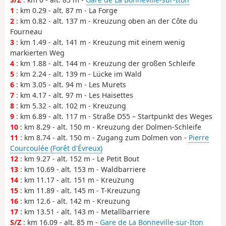
1
: km 0.29 - alt. 87 m - La Forge
2
: km 0.82 - alt. 137 m - Kreuzung oben an der Côte du
Fourneau
3
: km 1.49 - alt. 141 m - Kreuzung mit einem wenig
markierten Weg
4
: km 1.88 - alt. 144 m - Kreuzung der großen Schleife
5
: km 2.24 - alt. 139 m - Lücke im Wald
6
: km 3.05 - alt. 94 m - Les Murets
7
: km 4.17 - alt. 97 m - Les Haisettes
8
: km 5.32 - alt. 102 m - Kreuzung
9
: km 6.89 - alt. 117 m - Straße D55 – Startpunkt des Weges
10
: km 8.29 - alt. 150 m - Kreuzung der Dolmen-Schleife
11
: km 8.74 - alt. 150 m - Zugang zum Dolmen von -
Pierre
Courcoulée (Forêt d'Évreux)
12
: km 9.27 - alt. 152 m - Le Petit Bout
13
: km 10.69 - alt. 153 m - Waldbarriere
14
: km 11.17 - alt. 151 m - Kreuzung
15
: km 11.89 - alt. 145 m - T-Kreuzung
16
: km 12.6 - alt. 142 m - Kreuzung
17
: km 13.51 - alt. 143 m - Metallbarriere
S/Z
: km 16.09 - alt. 85 m -
Gare de La Bonneville-sur-Iton