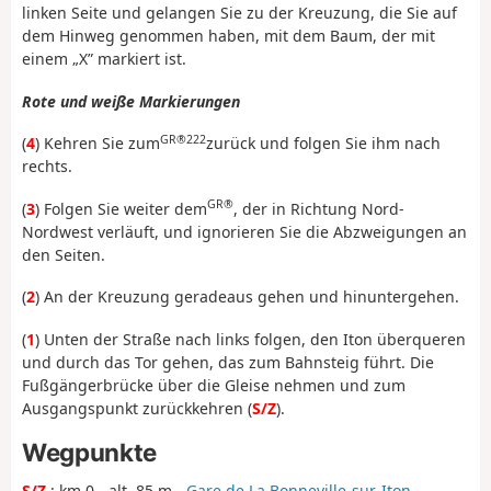
linken Seite und gelangen Sie zu der Kreuzung, die Sie auf
dem Hinweg genommen haben, mit dem Baum, der mit
einem „X” markiert ist.
Rote und weiße Markierungen
GR®222
(
4
) Kehren Sie zum
zurück und folgen Sie ihm nach
rechts.
GR®
(
3
) Folgen Sie weiter dem
, der in Richtung Nord-
Nordwest verläuft, und ignorieren Sie die Abzweigungen an
den Seiten.
(
2
) An der Kreuzung geradeaus gehen und hinuntergehen.
(
1
) Unten der Straße nach links folgen, den Iton überqueren
und durch das Tor gehen, das zum Bahnsteig führt. Die
Fußgängerbrücke über die Gleise nehmen und zum
Ausgangspunkt zurückkehren (
S/Z
).
Wegpunkte
S/Z
: km 0 - alt. 85 m -
Gare de La Bonneville-sur-Iton