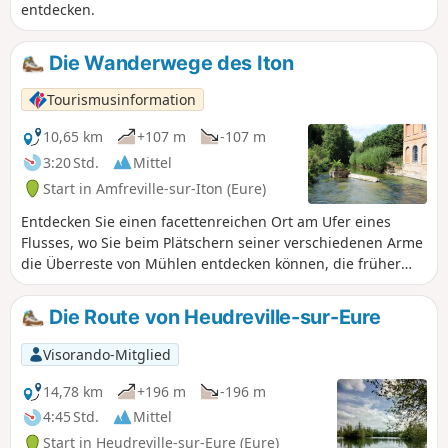
entdecken.
Die Wanderwege des Iton
Tourismusinformation
10,65 km
+107 m
-107 m
3:20 Std.
Mittel
Start in Amfreville-sur-Iton (Eure)
Entdecken Sie einen facettenreichen Ort am Ufer eines
Flusses, wo Sie beim Plätschern seiner verschiedenen Arme
die Überreste von Mühlen entdecken können, die früher
sehr präsent waren. Die Hügel bieten Ihnen einen
herrlichen Blick auf die Täler der Eure und der Iton.
Die Route von Heudreville-sur-Eure
Durchstreifen Sie den Wald, wo einige ungewöhnliche
Gäste auf Sie warten, seien es Tiere oder Pflanzen wie
Visorando-Mitglied
bestimmte Bäume mit ausladenden Ästen.
14,78 km
+196 m
-196 m
4:45 Std.
Mittel
Start in Heudreville-sur-Eure (Eure)