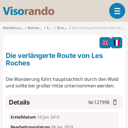
V
T
i
o
s
g
o
Wanderungen
Normandie
Eure
Brosville
Die verlängerte Route von Les Roches
g
r
l
a
e
n
n
d
Die verlängerte Route von Les
a
o
v
Roches
i
g
Die Wanderung führt hauptsächlich durch den Wald
a
und sollte bei großer Hitze unternommen werden.
t
i
o
Details
Nr.
127998
n
Erstelldatum
19 Jun 2015
Bearbeitungsdatum
08 Jan 2019