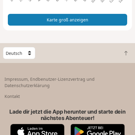
a
n
z
Karte groß anzeigen
e
i
g
e
n
W
Z
ä
u
h
r
l
ü
e
Impressum, Endbenutzer-Lizenzvertrag und
c
e
Datenschutzerklärung
k
i
n
n
Kontakt
a
L
c
a
Lade dir jetzt die App herunter und starte dein
h
n
nächstes Abenteuer!
o
d
b
A
G
e
p
o