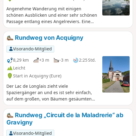
Angenehme Wanderung mit einigen
schönen Ausblicken und einer sehr schönen
Passage entlang eines Angelreviers. Eine
gute Route, um diese hübsche Ecke des
Departements Eure zu entdecken.
Rundweg von Acquigny
Visorando-Mitglied
8,29 km
+3 m
-3 m
2:25 Std.
Leicht
Start in Acquigny (Eure)
Der Lac de Longlais zieht viele
Spaziergänger an und es ist sehr einfach,
auf dem großen, von Bäumen gesäumten
Parkplatz zu parken. Am Seeufer gibt es
einen Picknickplatz und einen Spielplatz.
Rundweg „Circuit de la Maladrerie“ ab
Gravigny
Visorando-Mitglied