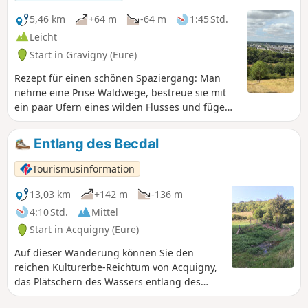
5,46 km
+64 m
-64 m
1:45 Std.
Leicht
Start in Gravigny (Eure)
Rezept für einen schönen Spaziergang: Man
nehme eine Prise Waldwege, bestreue sie mit
ein paar Ufern eines wilden Flusses und füge
zwei Fingerbreit Kultur und Kulturerbe hinzu.
Das Ergebnis ist der Rundweg „La Maladrerie“,
Entlang des Becdal
eine ideale Route für die ganze Familie. Er ist
recht kurz und leicht zu bewältigen und
Tourismusinformation
schlängelt sich durch die Hügel und Wälder von
Gravigny, bevor er entlang des Iton zurück in
13,03 km
+142 m
-136 m
die Stadt zur Maladrerie Saint-Nicolas führt. Die
4:10 Std.
Mittel
Leprakolonie ist eine der wenigen noch
Start in Acquigny (Eure)
erhaltenen in der Normandie. Sie kann zwar
nicht besichtigt werden, steht aber unter
Auf dieser Wanderung können Sie den
Denkmalschutz. Im12. Jahrhundert erledigten
reichen Kulturerbe-Reichtum von Acquigny,
die Leprakranken selbst die Feldarbeit und die
das Plätschern des Wassers entlang des
Pflege der Kranken.
Becdal und den malerischen Charme des