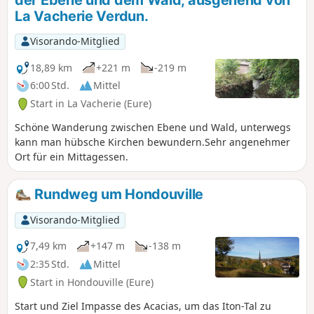
der Ebene und dem Wald, ausgehend von
La Vacherie Verdun.
Visorando-Mitglied
18,89 km
+221 m
-219 m
6:00 Std.
Mittel
Start in La Vacherie (Eure)
Schöne Wanderung zwischen Ebene und Wald, unterwegs
kann man hübsche Kirchen bewundern.Sehr angenehmer
Ort für ein Mittagessen.
Rundweg um Hondouville
Visorando-Mitglied
7,49 km
+147 m
-138 m
2:35 Std.
Mittel
Start in Hondouville (Eure)
Start und Ziel Impasse des Acacias, um das Iton-Tal zu