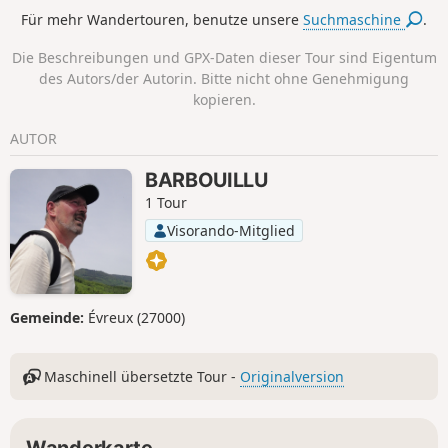
angrenzenden Herrenhauses entdecken. An
Für mehr Wandertouren, benutze unsere
Suchmaschine
.
den Wegkreuzungen werden Sie sicherlich
auf einige Tiere treffen.
Die Beschreibungen und GPX-Daten dieser Tour sind Eigentum
des Autors/der Autorin. Bitte nicht ohne Genehmigung
kopieren.
AUTOR
BARBOUILLU
1 Tour
Visorando-Mitglied
Gemeinde:
Évreux (27000)
Maschinell übersetzte Tour -
Originalversion
Wanderkarte