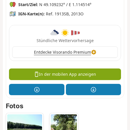
Start/Ziel:
N 49.109232° / E 1.114514°
IGN-Karte(n):
Ref. 1913SB, 2013O
Stündliche Wettervorhersage
Entdecke Visorando Premium
In der mobilen App anzeigen
Fotos