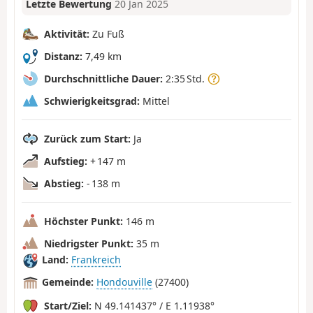
Letzte Bewertung
20 Jan 2025
Aktivität:
Zu Fuß
Distanz:
7,49 km
Durchschnittliche Dauer:
2:35 Std.
Schwierigkeitsgrad:
Mittel
Zurück zum Start:
Ja
Aufstieg:
+ 147 m
Abstieg:
- 138 m
Höchster Punkt:
146 m
Niedrigster Punkt:
35 m
Land:
Frankreich
Gemeinde:
Hondouville
(27400)
Start/Ziel:
N 49.141437° / E 1.11938°