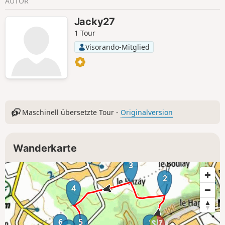
AUTOR
Jacky27
1 Tour
Visorando-Mitglied
Maschinell übersetzte Tour -
Originalversion
Wanderkarte
3
2
4
6
5
1