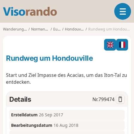
V
T
i
o
s
g
o
Wanderungen
Normandie
Eure
Hondouville
Rundweg um Hondouville
g
r
l
a
e
n
n
d
Rundweg um Hondouville
a
o
v
i
Start und Ziel Impasse des Acacias, um das Iton-Tal zu
g
entdecken.
a
t
i
Details
Nr.
799474
o
n
Erstelldatum
26 Sep 2017
Bearbeitungsdatum
16 Aug 2018