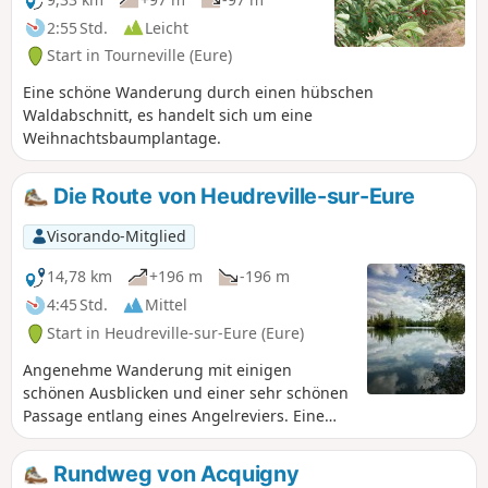
2:55 Std.
Leicht
Start in Tourneville (Eure)
Eine schöne Wanderung durch einen hübschen
Waldabschnitt, es handelt sich um eine
Weihnachtsbaumplantage.
Die Route von Heudreville-sur-Eure
Visorando-Mitglied
14,78 km
+196 m
-196 m
4:45 Std.
Mittel
Start in Heudreville-sur-Eure (Eure)
Angenehme Wanderung mit einigen
schönen Ausblicken und einer sehr schönen
Passage entlang eines Angelreviers. Eine
gute Route, um diese hübsche Ecke des
Departements Eure zu entdecken.
Rundweg von Acquigny