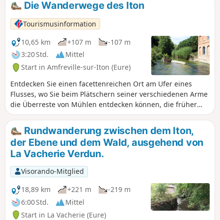
Die Wanderwege des Iton
Tourismusinformation
10,65 km
+107 m
-107 m
3:20 Std.
Mittel
Start in Amfreville-sur-Iton (Eure)
Entdecken Sie einen facettenreichen Ort am Ufer eines
Flusses, wo Sie beim Plätschern seiner verschiedenen Arme
die Überreste von Mühlen entdecken können, die früher
sehr präsent waren. Die Hügel bieten Ihnen einen
herrlichen Blick auf die Täler der Eure und der Iton.
Rundwanderung zwischen dem Iton,
Durchstreifen Sie den Wald, wo einige ungewöhnliche
der Ebene und dem Wald, ausgehend von
Gäste auf Sie warten, seien es Tiere oder Pflanzen wie
La Vacherie Verdun.
bestimmte Bäume mit ausladenden Ästen.
Visorando-Mitglied
18,89 km
+221 m
-219 m
6:00 Std.
Mittel
Start in La Vacherie (Eure)