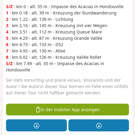
S/Z
: km 0 - alt. 35 m - Impasse des Acacias in Hondouville
1
: km 0.18 - alt. 39 m - Kreuzung der Rundwanderung
2
: km 1.22 - alt. 139 m - Lichtung
3
: km 2.16 - alt. 145 m - Kreuzung mit vier Wegen
4
: km 3.51 - alt. 112 m - Kreuzung Queue Mare
5
: km 4.29 - alt. 87 m - Kreuzung Grande Vallée
6
: km 4.73 - alt. 133 m - D52
7
: km 4.93 - alt. 130 m - Allee
8
: km 6.02 - alt. 126 m - Kreuzung Vallée Rollet
S/Z
: km 7.49 - alt. 35 m - Impasse des Acacias in
Hondouville
Sei stets vorsichtig und plane voraus. Visorando und der
Autor / die Autorin dieser Tour können im Falle eines Unfalls
auf dieser Tour nicht haftbar gemacht werden.
In der mobilen App anzeigen