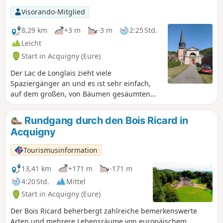
Visorando-Mitglied
8,29 km
+3 m
-3 m
2:25 Std.
Leicht
Start in Acquigny (Eure)
Der Lac de Longlais zieht viele
Spaziergänger an und es ist sehr einfach,
auf dem großen, von Bäumen gesäumten
Parkplatz zu parken. Am Seeufer gibt es
einen Picknickplatz und einen Spielplatz.
Rundgang durch den Bois Ricard in
Acquigny
Tourismusinformation
13,41 km
+171 m
-171 m
4:20 Std.
Mittel
Start in Acquigny (Eure)
Der Bois Ricard beherbergt zahlreiche bemerkenswerte
Arten und mehrere Lebensräume von europäischem