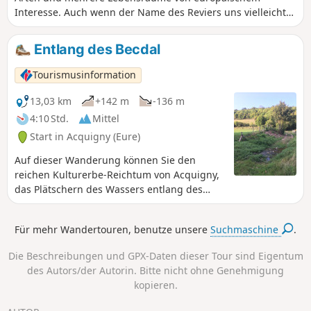
Interesse. Auch wenn der Name des Reviers uns vielleicht
ein leichtes Lächeln entlockt, ist er nach einem Wald
benannt, den Sie im Eure-Tal gerne durchstreifen werden.
Entlang des Becdal
Ideal zu jeder Jahreszeit, genießen Sie sowohl den Charme
des Dorfes Acquigny als auch die Farbenpracht einer
Tourismusinformation
unberührten Natur.
13,03 km
+142 m
-136 m
4:10 Std.
Mittel
Start in Acquigny (Eure)
Auf dieser Wanderung können Sie den
reichen Kulturerbe-Reichtum von Acquigny,
das Plätschern des Wassers entlang des
Becdal und den malerischen Charme des
angrenzenden Herrenhauses entdecken. An
Für mehr Wandertouren, benutze unsere
Suchmaschine
.
den Wegkreuzungen werden Sie sicherlich
auf einige Tiere treffen.
Die Beschreibungen und GPX-Daten dieser Tour sind Eigentum
des Autors/der Autorin. Bitte nicht ohne Genehmigung
kopieren.