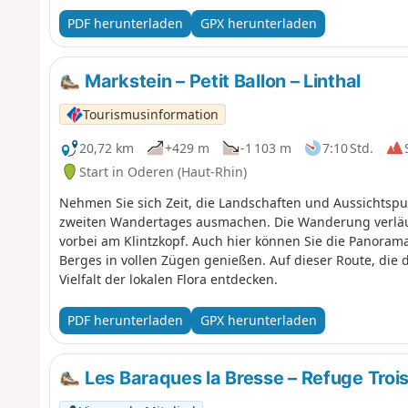
PDF herunterladen
GPX herunterladen
Markstein – Petit Ballon – Linthal
Tourismusinformation
20,72 km
+429 m
-1 103 m
7:10 Std.
Start in Oderen (Haut-Rhin)
Nehmen Sie sich Zeit, die Landschaften und Aussichtsp
zweiten Wandertages ausmachen. Die Wanderung verläuft
vorbei am Klintzkopf. Auch hier können Sie die Panorama
Berges in vollen Zügen genießen. Auf dieser Route, die 
Vielfalt der lokalen Flora entdecken.
PDF herunterladen
GPX herunterladen
Les Baraques la Bresse – Refuge Trois