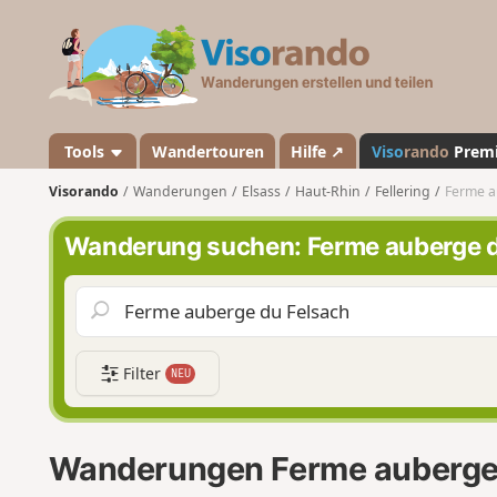
V
i
s
o
r
a
Tools
Wandertouren
Hilfe ↗
Viso
rando
Prem
n
Visorando
Wanderungen
Elsass
Haut-Rhin
Fellering
Ferme a
d
o
Wanderung suchen: Ferme auberge d
Filter
NEU
Wanderungen Ferme auberge