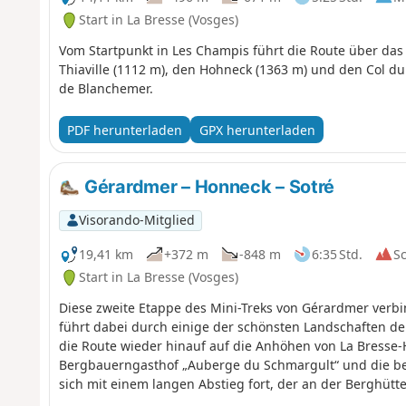
Start in La Bresse (Vosges)
Vom Startpunkt in Les Champis führt die Route über da
Thiaville (1112 m), den Hohneck (1363 m) und den Col d
de Blanchemer.
PDF herunterladen
GPX herunterladen
Gérardmer – Honneck – Sotré
Visorando-Mitglied
19,41 km
+372 m
-848 m
6:35 Std.
S
Start in La Bresse (Vosges)
Diese zweite Etappe des Mini-Treks von Gérardmer verb
führt dabei durch einige der schönsten Landschaften de
die Route wieder hinauf auf die Anhöhen von La Bresse-
Bergbauerngasthof „Auberge du Schmargult“ und die ber
sich mit einem langen Abstieg fort, der an der Berghüt
des Lac de Longemer vorbeiführt, bevor sie das Zentru