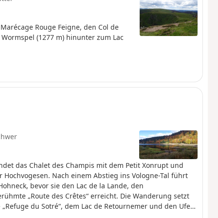
s Marécage Rouge Feigne, den Col de
u Wormspel (1277 m) hinunter zum Lac
chwer
indet das Chalet des Champis mit dem Petit Xonrupt und
r Hochvogesen. Nach einem Abstieg ins Vologne-Tal führt
Hohneck, bevor sie den Lac de la Lande, den
ühmte „Route des Crêtes“ erreicht. Die Wanderung setzt
te „Refuge du Sotré“, dem Lac de Retournemer und den Ufern
m von Xonrupt-Longemer erreicht. Eine abwechslungsreiche