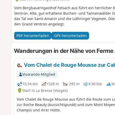
Vom Bergbauerngasthof Felsach aus führt ein herrlicher
Ventron. Alte, gut erhaltene Buchen- und Tannenwälder lö
das Tal von Saint-Amarin und die Lothringer Vogesen. Die
den Grand Ventron angelegt.
PDF herunterladen
GPX herunterladen
Wanderungen in der Nähe von Ferme 
Vom Chalet de Rouge Mousse zur Ca
Visorando-Mitglied
10,54 km
+528 m
-295 m
4:30 Std.
Mi
Start in La Bresse (Vosges)
Vom Chalet de Rouge Mousse aus führt die Route zum 
zur Roche Beauty (Aussichtspunkt) und zum Mont Moyen
Champis und ihrer Hütte.