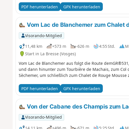
PDF herunterladen
GPX herunterladen
Vom Lac de Blanchemer zum Chalet 
Visorando-Mitglied
11,48 km
+573 m
-626 m
4:55 Std.
Mi
Start in La Bresse (Vosges)
Vom Lac de Blanchemer aus folgt die Route demGR®531, 
und dann hinunter zum Tourbière de Machais, zum Col
Sèchemer, um schließlich zum Chalet de Rouge Mousse 
PDF herunterladen
GPX herunterladen
Von der Cabane des Champis zum La
Visorando-Mitglied
14,11 km
+496 m
-671 m
5:25 Std.
Mi