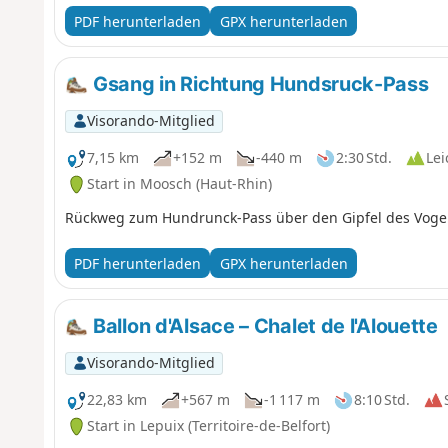
Etappe, die Wälder, hochgelegene Strohfelder, Gletsc
PDF herunterladen
GPX herunterladen
verbindet.
Gsang in Richtung Hundsruck-Pass
Visorando-Mitglied
7,15 km
+152 m
-440 m
2:30 Std.
Lei
Start in Moosch (Haut-Rhin)
Rückweg zum Hundrunck-Pass über den Gipfel des Vogel
PDF herunterladen
GPX herunterladen
Ballon d'Alsace – Chalet de l'Alouette
Visorando-Mitglied
22,83 km
+567 m
-1 117 m
8:10 Std.
Start in Lepuix (Territoire-de-Belfort)