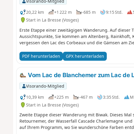
Visorando-Mitglied
20,22 km
+1 222 m
-685 m
9:15 Std.
Start in La Bresse (Vosges)
Erste Etappe einer zweitägigen Wanderung. Auf dieser To
Aussichtspunkte, Sie kommen am Altenberg, Rainkhoft, K
vergessen den Lac des Corbeaux und die Gämsen am Zie
PDF herunterladen
GPX herunterladen
Vom Lac de Blanchemer zum Lac de 
Visorando-Mitglied
10,39 km
+225 m
-467 m
3:35 Std.
Mi
Start in La Bresse (Vosges)
Zweite Etappe dieser Wanderung mit Biwak. Dieses Mal s
Retournemer, der Wasserfall Cascade Charlemagne und 
auf Ihrem Programm, wo Sie wunderschöne Farben entd