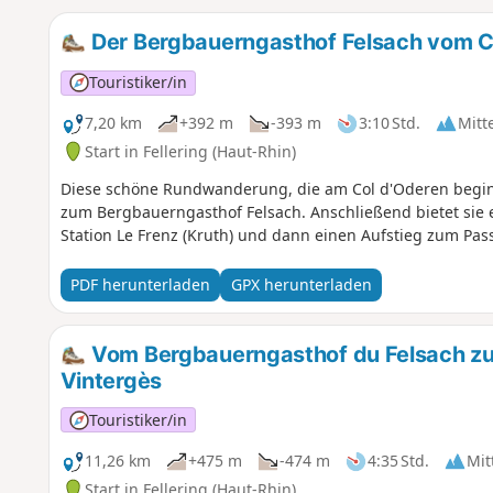
Der Bergbauerngasthof Felsach vom C
Touristiker/in
7,20 km
+392 m
-393 m
3:10 Std.
Mitt
Start in Fellering (Haut-Rhin)
Diese schöne Rundwanderung, die am Col d'Oderen beginn
zum Bergbauerngasthof Felsach. Anschließend bietet sie 
Station Le Frenz (Kruth) und dann einen Aufstieg zum Pas
PDF herunterladen
GPX herunterladen
Vom Bergbauerngasthof du Felsach zu
Vintergès
Touristiker/in
11,26 km
+475 m
-474 m
4:35 Std.
Mit
Start in Fellering (Haut-Rhin)