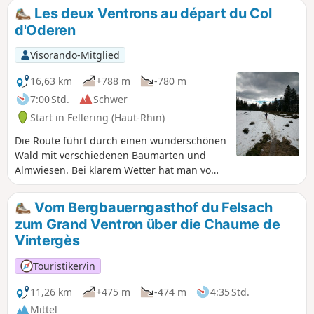
Anfang wird durch die Landschaften und
Les deux Ventrons au départ du Col
herrlichen Panoramen der Tête de Fellering
d'Oderen
sowie die Orientierungstafel von Drumont
wieder wettgemacht.
Visorando-Mitglied
16,63 km
+788 m
-780 m
7:00 Std.
Schwer
Start in Fellering (Haut-Rhin)
Die Route führt durch einen wunderschönen
Wald mit verschiedenen Baumarten und
Almwiesen. Bei klarem Wetter hat man vom
Gipfel des Grand Ventron und von der Tête
du Chat Sauvage aus einen wunderschönen
Vom Bergbauerngasthof du Felsach
Blick auf die Berner Alpen.Ideale Route bei
zum Grand Ventron über die Chaume de
warmem Wetter... aber auch bei gemischtem
Vintergès
Wetter, da die Bäume etwas Schutz vor
Regen bieten.
Touristiker/in
11,26 km
+475 m
-474 m
4:35 Std.
Mittel