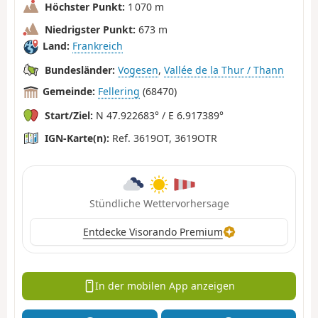
Höchster Punkt:
1 070 m
Niedrigster Punkt:
673 m
Land:
Frankreich
Bundesländer:
Vogesen
,
Vallée de la Thur / Thann
Gemeinde:
Fellering
(68470)
Start/Ziel:
N 47.922683° / E 6.917389°
IGN-Karte(n):
Ref. 3619OT, 3619OTR
Stündliche Wettervorhersage
Entdecke Visorando Premium
In der mobilen App anzeigen