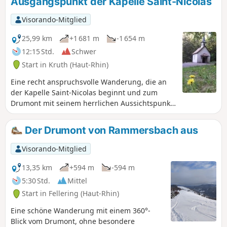
Ausgangspunkt der Kapelle Saint-Nicolas
herrlichen Panorama, das sich auf den großen Kamm der
Vogesen bietet.
Visorando-Mitglied
25,99 km
+1 681 m
-1 654 m
12:15 Std.
Schwer
Start in Kruth (Haut-Rhin)
Eine recht anspruchsvolle Wanderung, die an
der Kapelle Saint-Nicolas beginnt und zum
Drumont mit seinem herrlichen Aussichtspunkt
sowie zum Grand Ventron führt, um
anschließend über den Staudamm von Kruth
Der Drumont von Rammersbach aus
und Frenz wieder hinabzusteigen. Herrliche
Ausblicke auf die wilden Wälder der
Visorando-Mitglied
elsässischen Seite, das Ventron-Massiv und
natürlich mehrere 360°-Panoramablicke auf die
13,35 km
+594 m
-594 m
Vogesen.
5:30 Std.
Mittel
Start in Fellering (Haut-Rhin)
Eine schöne Wanderung mit einem 360°-
Blick vom Drumont, ohne besondere