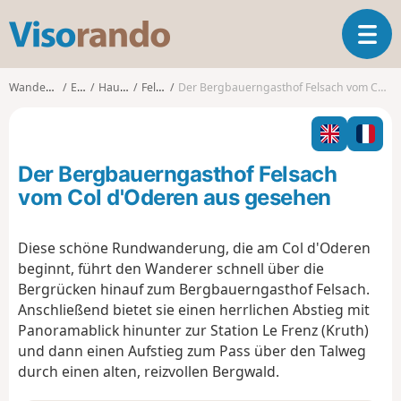
V
T
i
o
s
g
o
Wanderungen
Elsass
Haut-Rhin
Fellering
Der Bergbauerngasthof Felsach vom Col d'Oderen aus gesehen
g
r
l
a
e
n
n
d
Der Bergbauerngasthof Felsach
a
o
v
vom Col d'Oderen aus gesehen
i
g
Diese schöne Rundwanderung, die am Col d'Oderen
a
beginnt, führt den Wanderer schnell über die
t
i
Bergrücken hinauf zum Bergbauerngasthof Felsach.
o
Anschließend bietet sie einen herrlichen Abstieg mit
n
Panoramablick hinunter zur Station Le Frenz (Kruth)
und dann einen Aufstieg zum Pass über den Talweg
durch einen alten, reizvollen Bergwald.