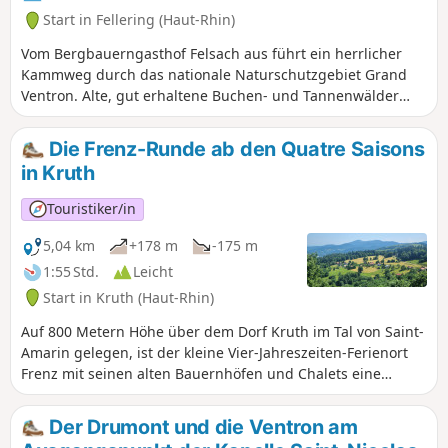
Start in Fellering (Haut-Rhin)
Vom Bergbauerngasthof Felsach aus führt ein herrlicher
Kammweg durch das nationale Naturschutzgebiet Grand
Ventron. Alte, gut erhaltene Buchen- und Tannenwälder
lösen die Geröllhalden ab und bieten herrliche Ausblicke
auf das Tal von Saint-Amarin und die Lothringer Vogesen.
Die Frenz-Runde ab den Quatre Saisons
Diese Route ist als Rundwanderung mit einer kleinen
in Kruth
Schleife um den Grand Ventron angelegt.
Touristiker/in
5,04 km
+178 m
-175 m
1:55 Std.
Leicht
Start in Kruth (Haut-Rhin)
Auf 800 Metern Höhe über dem Dorf Kruth im Tal von Saint-
Amarin gelegen, ist der kleine Vier-Jahreszeiten-Ferienort
Frenz mit seinen alten Bauernhöfen und Chalets eine
idyllische Oase der Ruhe in den Bergen. Ein Rundweg führt
um das Gelände herum und ermöglicht es, die Landschaft
Der Drumont und die Ventron am
aus allen Blickwinkeln zu bewundern, angefangen bei dem