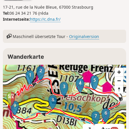
17-21, rue de la Nuée Bleue, 67000 Strasbourg
Tel:
06 24 34 21 76 (réda
Internetseite:
https://c.dna.fr/
Maschinell übersetzte Tour -
Originalversion
Wanderkarte
2
1
5
4
3
8
9
6
7