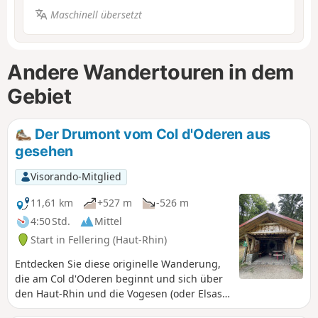
Maschinell übersetzt
Andere Wandertouren in dem
Gebiet
Der Drumont vom Col d'Oderen aus
gesehen
Visorando-Mitglied
11,61 km
+527 m
-526 m
4:50 Std.
Mittel
Start in Fellering (Haut-Rhin)
Entdecken Sie diese originelle Wanderung,
die am Col d'Oderen beginnt und sich über
den Haut-Rhin und die Vogesen (oder Elsass
und Lothringen) erstreckt. Der recht steile