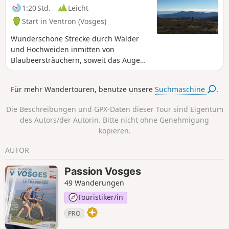
1:20 Std.
Leicht
Start in Ventron (Vosges)
Wunderschöne Strecke durch Wälder
und Hochweiden inmitten von
Blaubeersträuchern, soweit das Auge
reicht. Bei trockenem Wetter kann man
die Alpen sehen, und die
Für mehr Wandertouren, benutze unsere
Suchmaschine
.
Orientierungstafel in der Mitte der
Strecke gibt Ihnen einen Überblick über
Die Beschreibungen und GPX-Daten dieser Tour sind Eigentum
die Region und weit darüber hinaus.
des Autors/der Autorin. Bitte nicht ohne Genehmigung
kopieren.
AUTOR
Passion Vosges
49 Wanderungen
Touristiker/in
PRO