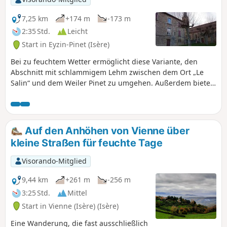
7,25 km
+174 m
-173 m
2:35 Std.
Leicht
Start in Eyzin-Pinet (Isère)
Bei zu feuchtem Wetter ermöglicht diese Variante, den
Abschnitt mit schlammigem Lehm zwischen dem Ort „Le
Salin“ und dem Weiler Pinet zu umgehen. Außerdem bietet
sie einen Blick auf einen Teil des Schlosses von Montfort.
Auf den Anhöhen von Vienne über
kleine Straßen für feuchte Tage
Visorando-Mitglied
9,44 km
+261 m
-256 m
3:25 Std.
Mittel
Start in Vienne (Isère) (Isère)
Eine Wanderung, die fast ausschließlich