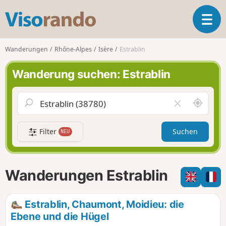
V
T
i
o
s
g
o
Wanderungen
Rhône-Alpes
Isère
Estrablin
g
r
l
a
Wanderung suchen: Estrablin
e
n
n
d
a
o
S
F
v
c
e
i
h
l
g
Filter
Suchen
NEU
a
d
a
u
l
t
m
e
i
i
e
Wanderungen Estrablin
o
c
r
n
h
e
u
n
Estrablin, Chaumont, Moidieu: die
m
Ebene und die Hügel