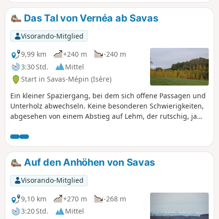
Rückweg führt durch den alten Weiler Pinet,
wo es einige historische
Das Tal von Vernéa ab Savas
Sehenswürdigkeiten zu entdecken gibt. Die
Wanderung ist auch mit dem Mountainbike
Visorando-Mitglied
gut zu bewältigen.
9,99 km
+240 m
-240 m
3:30 Std.
Mittel
Start in Savas-Mépin (Isère)
Ein kleiner Spaziergang, bei dem sich offene Passagen und
Unterholz abwechseln. Keine besonderen Schwierigkeiten,
abgesehen von einem Abstieg auf Lehm, der rutschig, ja
sogar sehr rutschig sein kann.
Auf den Anhöhen von Savas
Visorando-Mitglied
9,10 km
+270 m
-268 m
3:20 Std.
Mittel