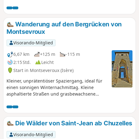
die zum Bach Gerbole führen, und den weiten Ausblicken
auf das Pilat-Massiv und die Weinberge der nördlichen
Côtes du Rhône genießen können.Ein Tapetenwechsel,
etwas anstrengend, nur wenige Kilometer von Vienne
Wanderung auf den Bergrücken von
entfernt...
Montsevroux
Visorando-Mitglied
6,67 km
+125 m
-115 m
2:15 Std.
Leicht
Start in Montseveroux (Isère)
Kleiner, unprätentiöser Spaziergang, ideal für
einen sonnigen Winternachmittag. Kleine
asphaltierte Straßen und grasbewachsene
Wege, die sehr nass oder sogar schlammig sein
können. Weites 360°-Panorama mit Blick auf das
Pilat-Massiv.
Die Wälder von Saint-Jean ab Chuzelles
Visorando-Mitglied