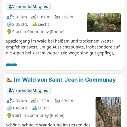
Visorando-Mitglied
5,81 km
+161 m
-162 m
2:05 Std.
Leicht
Start in Communay (Rhône)
Spaziergang im Wald bei heißem und trockenem Wetter
empfehlenswert. Einige Aussichtspunkte, insbesondere auf
die Alpen bei klarem Wetter. Die Wege sind gut gepflegt,
die Wälder jedoch weniger; sie haben etwas von einer
Endzeitlandschaft.
Im Wald von Saint-Jean in Communay
Visorando-Mitglied
4,39 km
+138 m
-139 m
1:40 Std.
Mittel
Start in Communay (Rhône)
Schöne, schnelle Wanderung im Herzen des