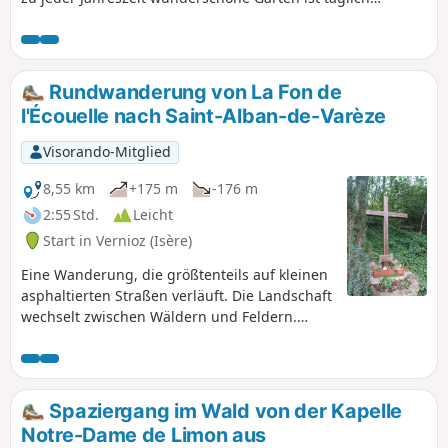
kostenlos für die Öffentlichkeit zugänglich. Man kann dort
Pflanzen- und Baumsammlungen sowie einen Teich
bewundern, in dem alle Arten von bunten Enten
herumtollen. Er ist als „bemerkenswerter Garten”
Rundwanderung von La Fon de
klassifiziert und wurde ausgezeichnet.
l'Écouelle nach Saint-Alban-de-Varèze
Visorando-Mitglied
8,55 km
+175 m
-176 m
2:55 Std.
Leicht
Start in Vernioz (Isère)
Eine Wanderung, die größtenteils auf kleinen
asphaltierten Straßen verläuft. Die Landschaft
wechselt zwischen Wäldern und Feldern.
Außer einer steilen Steigung zu Beginn der
Wanderung sind keine Schwierigkeiten zu
befürchten.
Spaziergang im Wald von der Kapelle
Notre-Dame de Limon aus