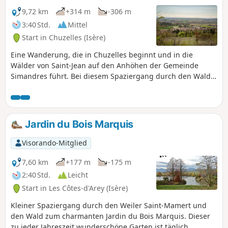
9,72 km
+314 m
-306 m
3:40 Std.
Mittel
Start in Chuzelles (Isère)
Eine Wanderung, die in Chuzelles beginnt und in die
Wälder von Saint-Jean auf den Anhöhen der Gemeinde
Simandres führt. Bei diesem Spaziergang durch den Wald
können Sie die Natur und die Ruhe genießen. Auf halber
Strecke besteht die Möglichkeit, Notre-Dame de Limon zu
besuchen, eine romanische Kapelle aus dem12.
Jahrhundert, die an der antiken Via Domitia liegt.
Jardin du Bois Marquis
Visorando-Mitglied
7,60 km
+177 m
-175 m
2:40 Std.
Leicht
Start in Les Côtes-d'Arey (Isère)
Kleiner Spaziergang durch den Weiler Saint-Mamert und
den Wald zum charmanten Jardin du Bois Marquis. Dieser
zu jeder Jahreszeit wunderschöne Garten ist täglich