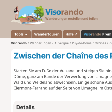
V
i
s
o
r
a
Tools
Wandertouren
Hilfe ↗
Viso
rando
Prem
n
Visorando
Wanderungen
Auvergne
Puy-de-Dôme
Orcines
Z
d
o
Zwischen der Chaîne des 
Starten Sie am Fuße der Vulkane und steigen Sie hi
Dôme, ganz am Rande der Verwerfung von Limagne, i
Wald und Weideland abwechseln. Einige schöne Auss
Clermont-Ferrand auf der Seite von Limagne im Ost
Details