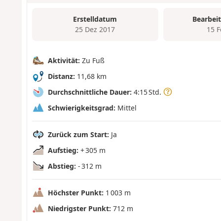
Erstelldatum
Bearbei
25 Dez 2017
15 
Aktivität:
Zu Fuß
Distanz:
11,68 km
Durchschnittliche Dauer:
4:15 Std.
Schwierigkeitsgrad:
Mittel
Zurück zum Start:
Ja
Aufstieg:
+ 305 m
Abstieg:
- 312 m
Höchster Punkt:
1 003 m
Niedrigster Punkt:
712 m