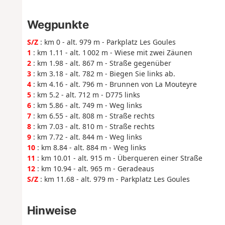
Wegpunkte
S/Z
: km 0 - alt. 979 m - Parkplatz Les Goules
1
: km 1.11 - alt. 1 002 m - Wiese mit zwei Zäunen
2
: km 1.98 - alt. 867 m - Straße gegenüber
3
: km 3.18 - alt. 782 m - Biegen Sie links ab.
4
: km 4.16 - alt. 796 m - Brunnen von La Mouteyre
5
: km 5.2 - alt. 712 m - D775 links
6
: km 5.86 - alt. 749 m - Weg links
7
: km 6.55 - alt. 808 m - Straße rechts
8
: km 7.03 - alt. 810 m - Straße rechts
9
: km 7.72 - alt. 844 m - Weg links
10
: km 8.84 - alt. 884 m - Weg links
11
: km 10.01 - alt. 915 m - Überqueren einer Straße
12
: km 10.94 - alt. 965 m - Geradeaus
S/Z
: km 11.68 - alt. 979 m - Parkplatz Les Goules
Hinweise