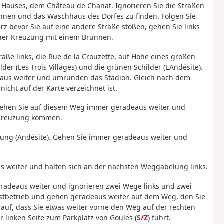
 Hauses, dem Château de Chanat. Ignorieren Sie die Straßen
unnen und das Waschhaus des Dorfes zu finden. Folgen Sie
rz bevor Sie auf eine andere Straße stoßen, gehen Sie links
iner Kreuzung mit einem Brunnen.
raße links, die Rue de la Crouzette, auf Höhe eines großen
er (Les Trois Villages) und die grünen Schilder (L'Andésite).
eaus weiter und umrunden das Stadion. Gleich nach dem
nicht auf der Karte verzeichnet ist.
. Gehen Sie auf diesem Weg immer geradeaus weiter und
T-Kreuzung kommen.
erung (Andésite). Gehen Sie immer geradeaus weiter und
s weiter und halten sich an der nächsten Weggabelung links.
radeaus weiter und ignorieren zwei Wege links und zwei
rstbetrieb und gehen geradeaus weiter auf dem Weg, den Sie
uf, dass Sie etwas weiter vorne den Weg auf der rechten
r linken Seite zum Parkplatz von Goules (
S/Z
) führt.