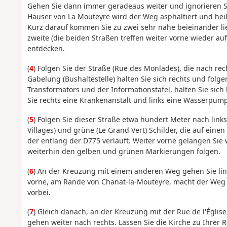
Gehen Sie dann immer geradeaus weiter und ignorieren Si
Häuser von La Mouteyre wird der Weg asphaltiert und heiß
Kurz darauf kommen Sie zu zwei sehr nahe beieinander li
zweite (die beiden Straßen treffen weiter vorne wieder a
entdecken.
(
4
) Folgen Sie der Straße (Rue des Monlades), die nach re
Gabelung (Bushaltestelle) halten Sie sich rechts und fol
Transformators und der Informationstafel, halten Sie sich
Sie rechts eine Krankenanstalt und links eine Wasserpumps
(
5
) Folgen Sie dieser Straße etwa hundert Meter nach links
Villages) und grüne (Le Grand Vert) Schilder, die auf ein
der entlang der D775 verläuft. Weiter vorne gelangen Sie w
weiterhin den gelben und grünen Markierungen folgen.
(
6
) An der Kreuzung mit einem anderen Weg gehen Sie links
vorne, am Rande von Chanat-la-Mouteyre, macht der Weg 
vorbei.
(
7
) Gleich danach, an der Kreuzung mit der Rue de l'Églis
gehen weiter nach rechts. Lassen Sie die Kirche zu Ihrer