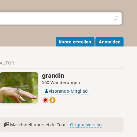
S
u
c
h
e
Konto erstellen
Anmelden
n
AUTOR
grandin
560 Wanderungen
Visorando-Mitglied
Maschinell übersetzte Tour -
Originalversion