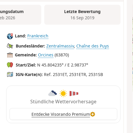
tungsdatum
Letzte Bewertung
Feb 2026
16 Sep 2019
Land:
Frankreich
Bundesländer:
Zentralmassiv
,
Chaîne des Puys
Gemeinde:
Orcines
(63870)
Start/Ziel:
N 45.804235° / E 2.98737°
IGN-Karte(n):
Ref. 2531ET, 2531ETR, 2531SB
Stündliche Wettervorhersage
Entdecke Visorando Premium