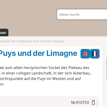
ium
wischen der Chaîne des Puys und der Limagne
Puys und der Limagne
nab zum alten herzynischen Sockel des Plateau des
n einer ruhigen Landschaft, in der sich Ackerbau,
ichtspunkte auf die Puys im Westen und auf
en.
Nr.
910753