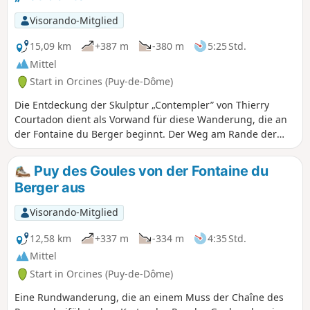
Sommersaison.
Visorando-Mitglied
15,09 km
+387 m
-380 m
5:25 Std.
Mittel
Start in Orcines (Puy-de-Dôme)
Die Entdeckung der Skulptur „Contempler” von Thierry
Courtadon dient als Vorwand für diese Wanderung, die an
der Fontaine du Berger beginnt. Der Weg am Rande der
Verwerfung von Limagne führt durch abwechslungsreiche
Landschaften, Felder, Feuchtgebiete, Weiden,
Puy des Goules von der Fontaine du
Sommerweiden, Wälder, aber auch Dörfer und Weiler, die
Berger aus
noch reich an traditionellen Gebäuden sind.
Visorando-Mitglied
12,58 km
+337 m
-334 m
4:35 Std.
Mittel
Start in Orcines (Puy-de-Dôme)
Eine Rundwanderung, die an einem Muss der Chaîne des