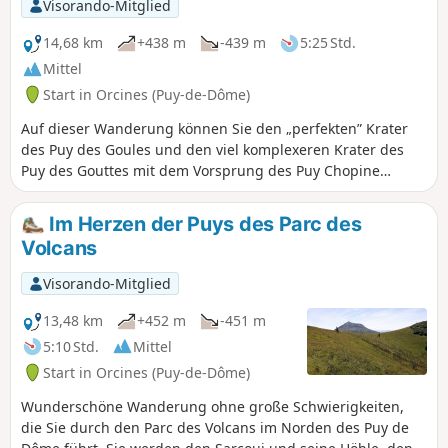
Visorando-Mitglied
14,68 km
+438 m
-439 m
5:25 Std.
Mittel
Start in Orcines (Puy-de-Dôme)
Auf dieser Wanderung können Sie den „perfekten” Krater
des Puy des Goules und den viel komplexeren Krater des
Puy des Gouttes mit dem Vorsprung des Puy Chopine
entdecken. Schöne Ausblicke auf die Chaîne des Puys.Die
App „Visorando” wird für einige nicht markierte
Im Herzen der Puys des Parc des
Abschnitteempfohlen.
Volcans
Visorando-Mitglied
13,48 km
+452 m
-451 m
5:10 Std.
Mittel
Start in Orcines (Puy-de-Dôme)
Wunderschöne Wanderung ohne große Schwierigkeiten,
die Sie durch den Parc des Volcans im Norden des Puy de