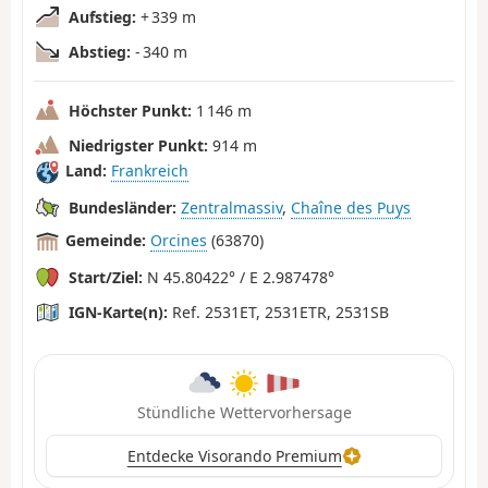
Aufstieg:
+ 339 m
Abstieg:
- 340 m
Höchster Punkt:
1 146 m
Niedrigster Punkt:
914 m
Land:
Frankreich
Bundesländer:
Zentralmassiv
,
Chaîne des Puys
Gemeinde:
Orcines
(63870)
Start/Ziel:
N 45.80422° / E 2.987478°
IGN-Karte(n):
Ref. 2531ET, 2531ETR, 2531SB
Stündliche Wettervorhersage
Entdecke Visorando Premium