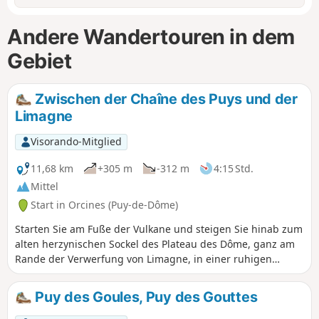
Andere Wandertouren in dem
Gebiet
Zwischen der Chaîne des Puys und der
Limagne
Visorando-Mitglied
11,68 km
+305 m
-312 m
4:15 Std.
Mittel
Start in Orcines (Puy-de-Dôme)
Starten Sie am Fuße der Vulkane und steigen Sie hinab zum
alten herzynischen Sockel des Plateau des Dôme, ganz am
Rande der Verwerfung von Limagne, in einer ruhigen
Landschaft, in der sich Ackerbau, Wald und Weideland
abwechseln. Einige schöne Aussichtspunkte auf die Puys im
Puy des Goules, Puy des Gouttes
Westen und auf Clermont-Ferrand auf der Seite von
Limagne im Osten.