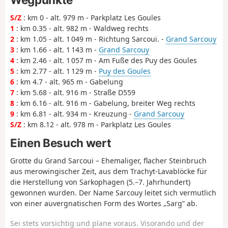
S/Z
: km 0 - alt. 979 m - Parkplatz Les Goules
1
: km 0.35 - alt. 982 m - Waldweg rechts
2
: km 1.05 - alt. 1 049 m - Richtung Sarcoui. -
Grand Sarcouy
3
: km 1.66 - alt. 1 143 m -
Grand Sarcouy
4
: km 2.46 - alt. 1 057 m - Am Fuße des Puy des Goules
5
: km 2.77 - alt. 1 129 m -
Puy des Goules
6
: km 4.7 - alt. 965 m - Gabelung
7
: km 5.68 - alt. 916 m - Straße D559
8
: km 6.16 - alt. 916 m - Gabelung, breiter Weg rechts
9
: km 6.81 - alt. 934 m - Kreuzung -
Grand Sarcouy
S/Z
: km 8.12 - alt. 978 m - Parkplatz Les Goules
Einen Besuch wert
Grotte du Grand Sarcoui – Ehemaliger, flacher Steinbruch
aus merowingischer Zeit, aus dem Trachyt-Lavablöcke für
die Herstellung von Sarkophagen (5.–7. Jahrhundert)
gewonnen wurden. Der Name Sarcouy leitet sich vermutlich
von einer auvergnatischen Form des Wortes „Sarg” ab.
Sei stets vorsichtig und plane voraus. Visorando und der