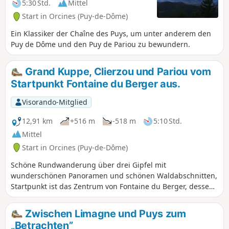
5:30 Std.
Mittel
Start in Orcines (Puy-de-Dôme)
Ein Klassiker der Chaîne des Puys, um unter anderem den
Puy de Dôme und den Puy de Pariou zu bewundern.
Grand Kuppe, Clierzou und Pariou vom
Startpunkt Fontaine du Berger aus.
Visorando-Mitglied
12,91 km
+516 m
-518 m
5:10 Std.
Mittel
Start in Orcines (Puy-de-Dôme)
Schöne Rundwanderung über drei Gipfel mit
wunderschönen Panoramen und schönen Waldabschnitten,
Startpunkt ist das Zentrum von Fontaine du Berger, dessen
Parkplatz weniger frequentiert ist als der Parkplatz Parking
des Goules. Die App Visorando wird empfohlen, da einige
Zwischen Limagne und Puys zum
Wege nicht markiert sind. Hohe Besucherfrequenz in der
„Betrachten”