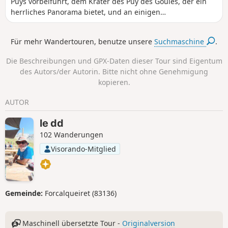
Puys vorbeiführt, dem Krater des Puy des Goules, der ein
herrliches Panorama bietet, und an einigen
Sehenswürdigkeiten vorbeiführt: einer ehemaligen
Kaserne, einem ehemaligen Puzzolan-Steinbruch und
Für mehr Wandertouren, benutze unsere
Suchmaschine
.
einem Antennenkreuz!
Die Beschreibungen und GPX-Daten dieser Tour sind Eigentum
des Autors/der Autorin. Bitte nicht ohne Genehmigung
kopieren.
AUTOR
le dd
102 Wanderungen
Visorando-Mitglied
Gemeinde:
Forcalqueiret (83136)
Maschinell übersetzte Tour -
Originalversion