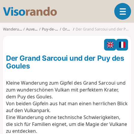
V
T
i
o
s
g
o
Wanderungen
Auvergne
Puy-de-Dôme
Orcines
Der Grand Sarcoui und der Puy des Goules
g
r
l
a
e
n
n
d
Der Grand Sarcoui und der Puy des
a
o
v
Goules
i
g
Kleine Wanderung zum Gipfel des Grand Sarcoui und
a
zum wunderschönen Vulkan mit perfektem Krater,
t
i
dem Puy des Goules.
o
Von beiden Gipfeln aus hat man einen herrlichen Blick
n
auf den Vulkanpark.
Eine Wanderung ohne technische Schwierigkeiten,
die sich für Familien eignet, um die Magie der Vulkane
zu entdecken.