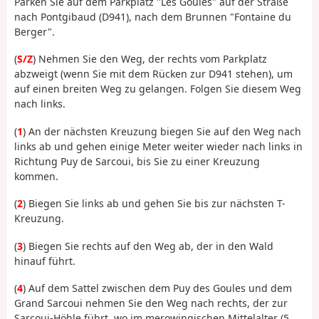
Parken Sie auf dem Parkplatz "Les Goules" auf der Straße
nach Pontgibaud (D941), nach dem Brunnen "Fontaine du
Berger".
(
S/Z
) Nehmen Sie den Weg, der rechts vom Parkplatz
abzweigt (wenn Sie mit dem Rücken zur D941 stehen), um
auf einen breiten Weg zu gelangen. Folgen Sie diesem Weg
nach links.
(
1
) An der nächsten Kreuzung biegen Sie auf den Weg nach
links ab und gehen einige Meter weiter wieder nach links in
Richtung Puy de Sarcoui, bis Sie zu einer Kreuzung
kommen.
(
2
) Biegen Sie links ab und gehen Sie bis zur nächsten T-
Kreuzung.
(
3
) Biegen Sie rechts auf den Weg ab, der in den Wald
hinauf führt.
(
4
) Auf dem Sattel zwischen dem Puy des Goules und dem
Grand Sarcoui nehmen Sie den Weg nach rechts, der zur
Sarcoui-Höhle führt, wo im merowingischen Mittelalter (5.