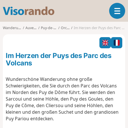
V
T
i
o
s
g
o
Wanderungen
Auvergne
Puy-de-Dôme
Orcines
Im Herzen der Puys des Parc des Volcans
g
r
l
a
e
n
n
d
Im Herzen der Puys des Parc des
a
o
v
Volcans
i
g
Wunderschöne Wanderung ohne große
a
Schwierigkeiten, die Sie durch den Parc des Volcans
t
i
im Norden des Puy de Dôme führt. Sie werden den
o
Sarcoui und seine Höhle, den Puy des Goules, den
n
Puy de Côme, den Cliersou und seine Höhlen, den
kleinen und den großen Suchet und den grandiosen
Puy Pariou entdecken.