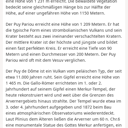
eine Höhe von 1 231 m erreicht. Die bewaldete Vegetation
bedeckt seine gleichmäßigen Hänge bis zur Hälfte der
Höhe, auf einer ungefähren Höhe von 1150 Metern.
Der Puy Pariou erreicht eine Höhe von 1 209 Metern. Er hat
die typische Form eines strombolianischen Vulkans und sein
Krater besteht aus zwei ineinander verschachtelten Kratern.
Der mittlere Krater ist der höchste und jüngste und bildet
einen fast perfekten Kreis. Er erreicht eine Tiefe von 90
Metern und einen Durchmesser von 200 Metern. Der Puy
Pariou wird oft mit dem Vesuv verglichen.
Der Puy de Dôme ist ein Vulkan vom peläischen Typ, der seit
etwa 11.000 Jahren ruht. Sein Gipfel erreicht eine Höhe von
1 465 m. Die Gallo-Römer errichteten im 1. oder 2.
Jahrhundert auf seinem Gipfel einen Merkur-Tempel, der
heute rekonstruiert wird und weit über die Grenzen des
Arvernergebiets hinaus strahlte. Der Tempel wurde etwa im
3. oder 4. Jahrhundert aufgegeben und 1872 beim Bau
eines atmosphärischen Observatoriums wiederentdeckt.
Laut Plinius dem Älteren ließen die Arverner um 60 n. Chr.6
eine monumentale Statue des Gottes Merkur anfertigen, ein