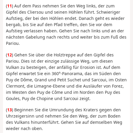
(
11
) Auf dem Pass nehmen Sie den Weg links, der zum
Gipfel des Cliersou und seinen Höhlen führt. Schwieriger
Aufstieg, der bei den Höhlen endet. Danach geht es wieder
bergab, bis Sie auf den Pfad treffen, den Sie vor dem
Aufstieg verlassen haben. Gehen Sie nach links und an der
nächsten Gabelung nach rechts und weiter bis zum Fuß des
Pariou.
(
12
) Gehen Sie über die Holztreppe auf den Gipfel des
Pariou. Dies ist der einzige zulässige Weg, um diesen
Vulkan zu besteigen, der anfällig für Erosion ist. Auf dem
Gipfel erwartet Sie ein 360°-Panorama, das im Süden den
Puy de Dôme, Grand und Petit Suchet und Sarcoui, im Osten
Clermont, die Limagne-Ebene und die Ausläufer von Forez,
im Westen den Puy de Côme und im Norden den Puy des
Goules, Puy de Chopine und Sarcoui zeigt.
(
13
) Beginnen Sie die Umrundung des Kraters gegen den
Uhrzeigersinn und nehmen Sie den Weg, der zum Boden
des Vulkans hinunterführt. Gehen Sie auf demselben Weg
wieder nach oben.