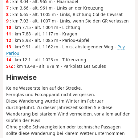
6
: km 3.04 - alt. 965 m - Haarnadel
7
: km 3.66 - alt. 961 m - Links an der Kreuzung
8
: km 6.65 - alt. 1 005 m - Links, Richtung Col de Ceyssat
9
: km 7.03 - alt. 1 007 m - Links, wenn Sie den GR verlassen
10
: km 7.15 - alt. 1 004 m - Lichtung
11
: km 7.88 - alt. 1 117 m - Kragen
12
: km 8.98 - alt. 1 085 m - Pariou-Gipfel
13
: km 9.91 - alt. 1 162 m - Links, absteigender Weg -
Puy
Pariou
14
: km 12.1 - alt. 1 023 m - T-Kreuzung
S/Z
: km 13.48 - alt. 978 m - Parkplatz Les Goules
Hinweise
Keine Wasserstellen auf der Strecke.
Fernglas und Fotoapparat nicht vergessen.
Diese Wanderung wurde im Winter im Februar
durchgeführt. Zu dieser Jahreszeit sollten Sie diese
Wanderung bei starkem Wind vermeiden, vor allem auf den
Gipfeln der Puys.
Ohne große Schwierigkeiten oder technische Passagen
sollte diese Wanderung bei klarem Wetter unternommen