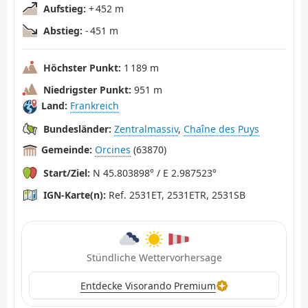
Aufstieg:
+ 452 m
Abstieg:
- 451 m
Höchster Punkt:
1 189 m
Niedrigster Punkt:
951 m
Land:
Frankreich
Bundesländer:
Zentralmassiv
,
Chaîne des Puys
Gemeinde:
Orcines
(63870)
Start/Ziel:
N 45.803898° / E 2.987523°
IGN-Karte(n):
Ref. 2531ET, 2531ETR, 2531SB
Stündliche Wettervorhersage
Entdecke Visorando Premium