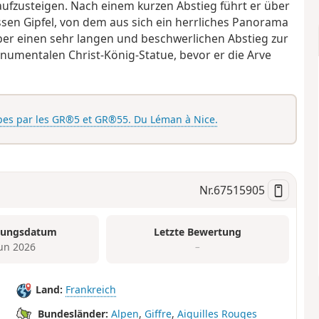
aufzusteigen. Nach einem kurzen Abstieg führt er über
ssen Gipfel, von dem aus sich ein herrliches Panorama
ber einen sehr langen und beschwerlichen Abstieg zur
numentalen Christ-König-Statue, bevor er die Arve
pes par les GR®5 et GR®55. Du Léman à Nice.
Nr.
67515905
tungsdatum
Letzte Bewertung
Jun 2026
–
Land:
Frankreich
Bundesländer:
Alpen
,
Giffre
,
Aiguilles Rouges