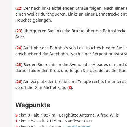
(
22
) Der nach links abfallenden Straße folgen. Nach eine
einen Weiler durchqueren. Links an einer Bahnstrecke e
Houches gelangen.
(
23
) Überqueren Sie links die Brücke über die Bahnstrecke
Arve.
(
24
) Auf Höhe des Bahnhofs von Les Houches biegen Sie l
anschließend die Autobahn. Nach einer Serpentinenstraße
(
25
) Biegen Sie rechts in die Avenue des Alpages ein und 
darauf folgenden Kreuzung folgen Sie geradeaus der Rue d
(
26
) Am Vorplatz der Kirche eine Treppe rechts hinunterge
sofort die Gite Michel Fago (
Z
).
Wegpunkte
S
: km 0 - alt. 1 807 m - Berghütte Anterne, Alfred Wills
1
: km 1.57 - alt. 2 115 m - Namloser Pass
2
: km 2.57 - alt. 2 061 m -
Lac d'Anterne