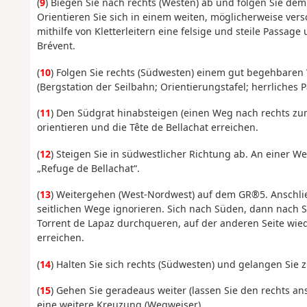
(
9
) Biegen Sie nach rechts (Westen) ab und folgen Sie d
Orientieren Sie sich in einem weiten, möglicherweise ve
mithilfe von Kletterleitern eine felsige und steile Passa
Brévent.
(
10
) Folgen Sie rechts (Südwesten) einem gut begehbaren 
(Bergstation der Seilbahn; Orientierungstafel; herrliches
(
11
) Den Südgrat hinabsteigen (einen Weg nach rechts zu
orientieren und die Tête de Bellachat erreichen.
(
12
) Steigen Sie in südwestlicher Richtung ab. An einer W
„Refuge de Bellachat“.
(
13
) Weitergehen (West-Nordwest) auf dem GR®5. Anschli
seitlichen Wege ignorieren. Sich nach Süden, dann nach 
Torrent de Lapaz durchqueren, auf der anderen Seite wie
erreichen.
(
14
) Halten Sie sich rechts (Südwesten) und gelangen Sie 
(
15
) Gehen Sie geradeaus weiter (lassen Sie den rechts an
eine weitere Kreuzung (Wegweiser).