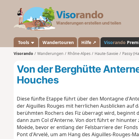
V
i
s
o
r
a
Tools
Wandertouren
Hilfe ↗
Viso
rando
Prem
n
Visorando
Wanderungen
Rhône-Alpes
Haute-Savoie
Passy (Ha
d
o
Von der Berghütte Anterne
Houches
Diese fünfte Etappe führt über den Montagne d'Ant
der Aiguilles Rouges mit herrlichen Ausblicken auf 
berühmten Rochers des Fiz überragt wird, beginnt
dann zum Col d'Anterne. Von dort führt er hinunter
Moëde, bevor er entlang der Felsbarriere der Fonds 
Pont d'Arvelé, um am Hang des Aiguilles-Rouges-Mas