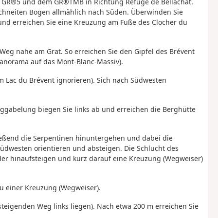
em GR®5 und dem GR®TMB in Richtung Refuge de Bellachat.
rschneiten Bogen allmählich nach Süden. Überwinden Sie
ge und erreichen Sie eine Kreuzung am Fuße des Clocher du
Weg nahe am Grat. So erreichen Sie den Gipfel des Brévent
 Panorama auf das Mont-Blanc-Massiv).
m Lac du Brévent ignorieren). Sich nach Südwesten
eggabelung biegen Sie links ab und erreichen die Berghütte
eßend die Serpentinen hinuntergehen und dabei die
Südwesten orientieren und absteigen. Die Schlucht des
der hinaufsteigen und kurz darauf eine Kreuzung (Wegweiser)
zu einer Kreuzung (Wegweiser).
steigenden Weg links liegen). Nach etwa 200 m erreichen Sie