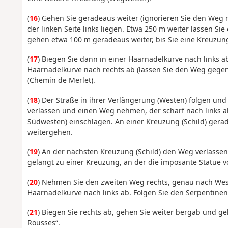
(
16
) Gehen Sie geradeaus weiter (ignorieren Sie den Weg 
der linken Seite links liegen. Etwa 250 m weiter lassen Si
gehen etwa 100 m geradeaus weiter, bis Sie eine Kreuzun
(
17
) Biegen Sie dann in einer Haarnadelkurve nach links ab
Haarnadelkurve nach rechts ab (lassen Sie den Weg gegenü
(Chemin de Merlet).
(
18
) Der Straße in ihrer Verlängerung (Westen) folgen un
verlassen und einen Weg nehmen, der scharf nach links a
Südwesten) einschlagen. An einer Kreuzung (Schild) ger
weitergehen.
(
19
) An der nächsten Kreuzung (Schild) den Weg verlasse
gelangt zu einer Kreuzung, an der die imposante Statue v
(
20
) Nehmen Sie den zweiten Weg rechts, genau nach West
Haarnadelkurve nach links ab. Folgen Sie den Serpentine
(
21
) Biegen Sie rechts ab, gehen Sie weiter bergab und ge
Rousses“.