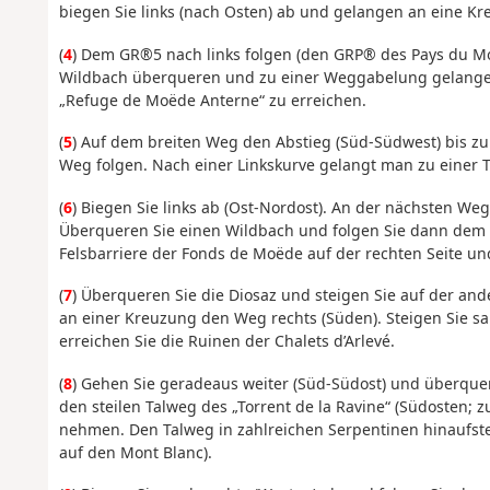
biegen Sie links (nach Osten) ab und gelangen an eine K
(
4
) Dem GR®5 nach links folgen (den GRP® des Pays du Mont
Wildbach überqueren und zu einer Weggabelung gelange
„Refuge de Moëde Anterne“ zu erreichen.
(
5
) Auf dem breiten Weg den Abstieg (Süd-Südwest) bis z
Weg folgen. Nach einer Linkskurve gelangt man zu einer 
(
6
) Biegen Sie links ab (Ost-Nordost). An der nächsten W
Überqueren Sie einen Wildbach und folgen Sie dann dem 
Felsbarriere der Fonds de Moëde auf der rechten Seite und
(
7
) Überqueren Sie die Diosaz und steigen Sie auf der an
an einer Kreuzung den Weg rechts (Süden). Steigen Sie sa
erreichen Sie die Ruinen der Chalets d’Arlevé.
(
8
) Gehen Sie geradeaus weiter (Süd-Südost) und überque
den steilen Talweg des „Torrent de la Ravine“ (Südosten;
nehmen. Den Talweg in zahlreichen Serpentinen hinaufste
auf den Mont Blanc).