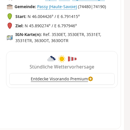
Gemeinde:
Passy (Haute-Savoie)
(74480|74190)
Start:
N 46.004426° / E 6.791415°
Ziel:
N 45.890274° / E 6.797946°
IGN-Karte(n):
Ref. 3530ET, 3530ETR, 3531ET,
3531ETR, 3630OT, 3630OTR
Stündliche Wettervorhersage
Entdecke Visorando Premium