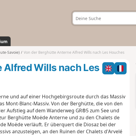
ium
ute-Savoie)
Von der Berghütte Anterne Alfred Wills nach Les Houches
 Alfred Wills nach Les
erne und auf einer Hochgebirgsroute durch das Massiv
das Mont-Blanc-Massiv. Von der Berghütte, die von den
 der Aufstieg auf dem Wanderweg GR®5 zum See und
 zur Berghütte Moëde Anterne und zu den Chalets de
de Moëde verläuft. Er überquert die Diosaz bei der
sivs anzusteigen, an den Ruinen der Chalets d'Arvelé