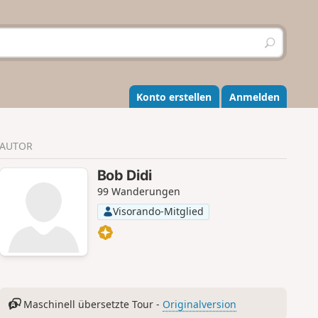
S
u
c
h
e
Konto erstellen
Anmelden
n
AUTOR
Bob Didi
99 Wanderungen
Visorando-Mitglied
Maschinell übersetzte Tour -
Originalversion