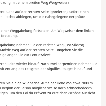
reuzung mit einem breiten Weg (Wegweiser).
 Blanc auf der rechten Seite ignorieren). Sofort einen
n. Rechts abbiegen, um die nahegelegene Berghütte
u einer Weggabelung fortsetzen. Am Wegweiser dem linken
T-Kreuzung.
eggabelung nehmen Sie den rechten Weg (Ost-Südost).
Moëde-Weg auf der rechten Seite. Umgehen Sie die
 gelangen Sie zur Pont d’Arlevé.
deren Seite wieder hinauf. Nach zwei Serpentinen nehmen Sie
nft entlang des Felsgrats der Aiguilles Rouges hinauf und
ren Sie einige Wildbäche. Auf einer Höhe von etwa 2000 m
 zu Beginn der Saison möglicherweise noch schneebedeckt)
igen, um den Col du Brévent zu erreichen (schöne Aussicht