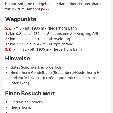
bis zur Antenne und gehen Sie dann über das Berghaus
zurück zum Bahnhof (
S/Z
).
Wegpunkte
S/Z
: km 0 - alt. 1 936 m - Niederhorn Bahn
1
: km 0.2 - alt. 1 939 m - Gemeinsame Abzweigung A/R
2
: km 1.11 - alt. 1 912 m - Abzweigung
3
: km 2.22 - alt. 2 047 m - Burgfeldstand
S/Z
: km 4.82 - alt. 1 936 m - Niederhorn Bahn
Hinweise
Gutes Schuhwerk erforderlich
Niederhorn Gondelbahn (Beatenberg/Niederhorn) Hin
und zurück 42 CHF (Ermässigung mit Gästekarteste
Interlaken).
Einen Besuch wert
Sigriswiler Rothorn.
Niederhorn.
Justistal.