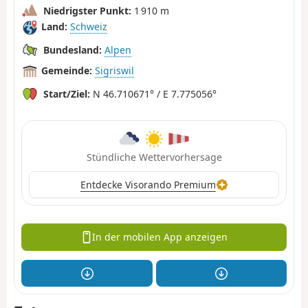
Niedrigster Punkt:
1 910 m
Land:
Schweiz
Bundesland:
Alpen
Gemeinde:
Sigriswil
Start/Ziel:
N 46.710671° / E 7.775056°
Stündliche Wettervorhersage
Entdecke Visorando Premium
In der mobilen App anzeigen