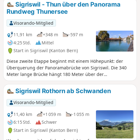
Sigriswil - Thun über den Panorama
Rundweg Thunersee
Visorando-Mitglied
11,91 km
+348 m
-597 m
4:25 Std.
Mittel
Start in Sigriswil (Kanton Bern)
Diese zweite Etappe beginnt mit einem Höhepunkt: der
Überquerung der Panoramabrücke von Sigriswil. Die 340
Meter lange Brücke hängt 180 Meter über der
Guntebachschlucht und bietet einen herrlichen Ausblick.
Der Weg führt lange über den See, bevor er in die Stadt
Sigriswil Rothorn ab Schwanden
Thun hinunterführt. Diese Stadt verfügt über zahlreiche
historische Gebäude. Ein Besuch des historischen Zentrums
Visorando-Mitglied
lohnt sich.
11,40 km
+1 059 m
-1 055 m
6:15 Std.
Schwer
Start in Sigriswil (Kanton Bern)