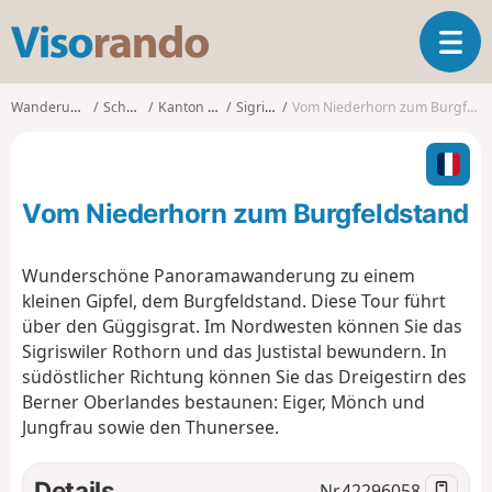
V
T
i
o
s
g
o
Wanderungen
Schweiz
Kanton Bern
Sigriswil
Vom Niederhorn zum Burgfeldstand
g
r
l
a
e
n
n
d
Vom Niederhorn zum Burgfeldstand
a
o
v
i
Wunderschöne Panoramawanderung zu einem
g
kleinen Gipfel, dem Burgfeldstand. Diese Tour führt
a
über den Güggisgrat. Im Nordwesten können Sie das
t
Sigriswiler Rothorn und das Justistal bewundern. In
i
o
südöstlicher Richtung können Sie das Dreigestirn des
n
Berner Oberlandes bestaunen: Eiger, Mönch und
Jungfrau sowie den Thunersee.
Details
Nr.
42296058