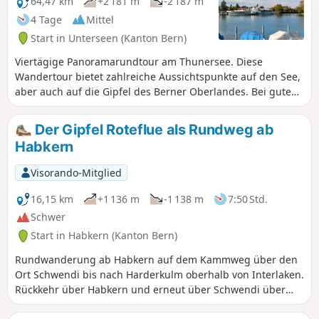
das Sigriswiler Rothorn.
64,47 km
+2 181 m
-2 187 m
4 Tage
Mittel
Start in Unterseen (Kanton Bern)
Viertägige Panoramarundtour am Thunersee. Diese
Wandertour bietet zahlreiche Aussichtspunkte auf den See,
aber auch auf die Gipfel des Berner Oberlandes. Bei gutem
Wetter können Sie den Eiger, den Mönch und die Jungfrau
oder das Schreckhorn sehen. Sie werden auch den Charme
Der Gipfel Roteflue als Rundweg ab
der einzelnen Etappenziele entdecken. Interlaken, am
Habkern
östlichen Ende des Thunersees, ist der Ausgangspunkt
dieser Wanderung.
Visorando-Mitglied
16,15 km
+1 136 m
-1 138 m
7:50 Std.
Schwer
Start in Habkern (Kanton Bern)
Rundwanderung ab Habkern auf dem Kammweg über den
Ort Schwendi bis nach Harderkulm oberhalb von Interlaken.
Rückkehr über Habkern und erneut über Schwendi über
Almen auf Wegen und Straßen.