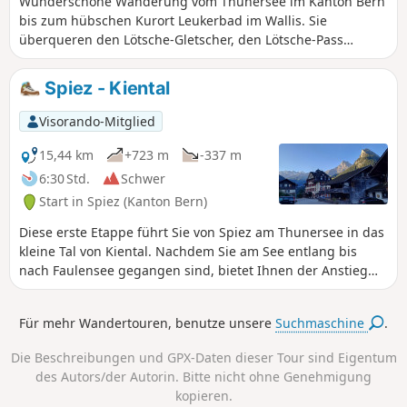
Wunderschöne Wanderung vom Thunersee im Kanton Bern
bis zum hübschen Kurort Leukerbad im Wallis. Sie
überqueren den Lötsche-Gletscher, den Lötsche-Pass
(höchster Punkt der Wanderung) und die Grenze zwischen
den Kantonen Bern und Wallis. Diese Route bietet Ihnen
Spiez - Kiental
zahlreiche Aussichtspunkte auf die Gipfel des Berner
Oberlandes und des Wallis.
Visorando-Mitglied
15,44 km
+723 m
-337 m
6:30 Std.
Schwer
Start in Spiez (Kanton Bern)
Diese erste Etappe führt Sie von Spiez am Thunersee in das
kleine Tal von Kiental. Nachdem Sie am See entlang bis
nach Faulensee gegangen sind, bietet Ihnen der Anstieg
nach Aeschi einen Blick auf den pyramidenförmigen
Niesen, der über Spiez thront. Die Steigung der
Für mehr Wandertouren, benutze unsere
Suchmaschine
.
Standseilbahn, die auf den Niesen führt, wird Sie
beeindrucken. Im Dorf Kiental können Sie die Ruhe
Die Beschreibungen und GPX-Daten dieser Tour sind Eigentum
genießen.
des Autors/der Autorin. Bitte nicht ohne Genehmigung
kopieren.