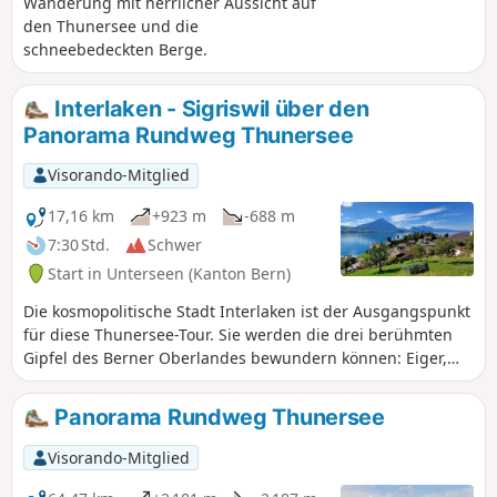
Wanderung mit herrlicher Aussicht auf
den Thunersee und die
schneebedeckten Berge.
Interlaken - Sigriswil über den
Panorama Rundweg Thunersee
Visorando-Mitglied
17,16 km
+923 m
-688 m
7:30 Std.
Schwer
Start in Unterseen (Kanton Bern)
Die kosmopolitische Stadt Interlaken ist der Ausgangspunkt
für diese Thunersee-Tour. Sie werden die drei berühmten
Gipfel des Berner Oberlandes bewundern können: Eiger,
Mönch und Jungfrau. Diese schöne Strecke verläuft entlang
des Nordufers des Sees. Sie überblicken den See bei den
Panorama Rundweg Thunersee
Tropfsteinhöhlen von Saint Béat und wandern dann durch
das hübsche Dorf Merligen. Sie genießen schöne Ausblicke
Visorando-Mitglied
auf den See und auf tolle Gipfel wie das Niederhorn oder