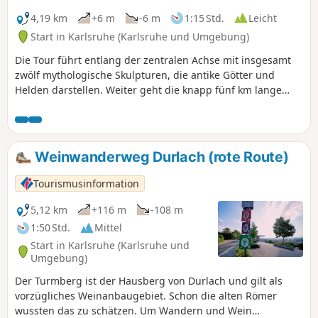
4,19 km
+6 m
-6 m
1:15 Std.
Leicht
Start in Karlsruhe (Karlsruhe und Umgebung)
Die Tour führt entlang der zentralen Achse mit insgesamt
zwölf mythologische Skulpturen, die antike Götter und
Helden darstellen. Weiter geht die knapp fünf km lange
Runde durch den Fasanengarten, vorbei am
Fasanenschlösschen mit Teehäuschen, am Mausoleum und
dem Schlossgartensee und dann einmal rund ums Schloss.
Weinwanderweg Durlach (rote Route)
Tourismusinformation
5,12 km
+116 m
-108 m
1:50 Std.
Mittel
Start in Karlsruhe (Karlsruhe und
Umgebung)
Der Turmberg ist der Hausberg von Durlach und gilt als
vorzügliches Weinanbaugebiet. Schon die alten Römer
wussten das zu schätzen. Um Wandern und Wein