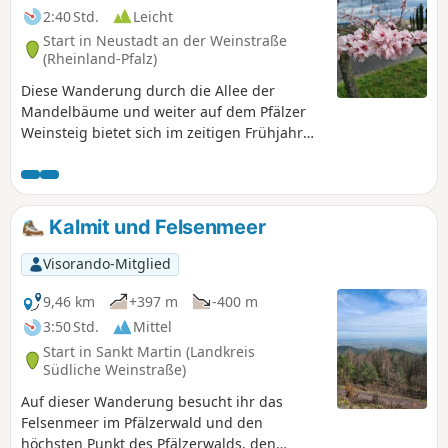
2:40 Std.
Leicht
Start in Neustadt an der Weinstraße
(Rheinland-Pfalz)
Diese Wanderung durch die Allee der
Mandelbäume und weiter auf dem Pfälzer
Weinsteig bietet sich im zeitigen Frühjahr
zur Mandelblüte an. Die Wochenenden
jedoch mit dem Mandelblütenfest und dem
Ausflugsverkehr sollte man meiden. Dann ist
es einfach zu voll und man findet auch
Kalmit und Felsenmeer
keinen Parkplatz im Ort.
Visorando-Mitglied
9,46 km
+397 m
-400 m
3:50 Std.
Mittel
Start in Sankt Martin (Landkreis
Südliche Weinstraße)
Auf dieser Wanderung besucht ihr das
Felsenmeer im Pfälzerwald und den
höchsten Punkt des Pfälzerwalds, den