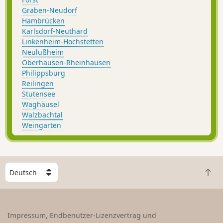
Graben-Neudorf
Hambrücken
Karlsdorf-Neuthard
Linkenheim-Hochstetten
Neulußheim
Oberhausen-Rheinhausen
Philippsburg
Reilingen
Stutensee
Waghäusel
Walzbachtal
Weingarten
W
Z
ä
u
h
r
l
ü
e
Impressum, Endbenutzer-Lizenzvertrag und
c
e