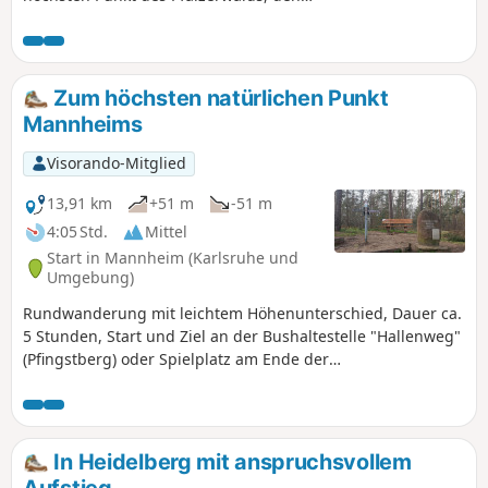
Kalmit. Auf dem Kalmit könnt ihr im dortigen
Lokal mit Biergarten einkehren und euch
stärken. Das Felsenmeer ist ein beliebtes
Boulder-Eldorado für Sportkletterer. Die hier
Zum höchsten natürlichen Punkt
beschriebene Wanderung erfordert aber
Mannheims
keine Klettererfahrung und ist für jeden
Wanderer gut zu bewältigen.
Visorando-Mitglied
13,91 km
+51 m
-51 m
4:05 Std.
Mittel
Start in Mannheim (Karlsruhe und
Umgebung)
Rundwanderung mit leichtem Höhenunterschied, Dauer ca.
5 Stunden, Start und Ziel an der Bushaltestelle "Hallenweg"
(Pfingstberg) oder Spielplatz am Ende der
Strahlenburgstraße, meist unbefestigte Waldwege,
Highlights: NSG Hirschacker/Dossenheim, höchster
natürlicher Punkt Mannheims, Kühbrunnen, Flugsanddüne,
Wildgehege Rheinauer Wald
In Heidelberg mit anspruchsvollem
Aufstieg