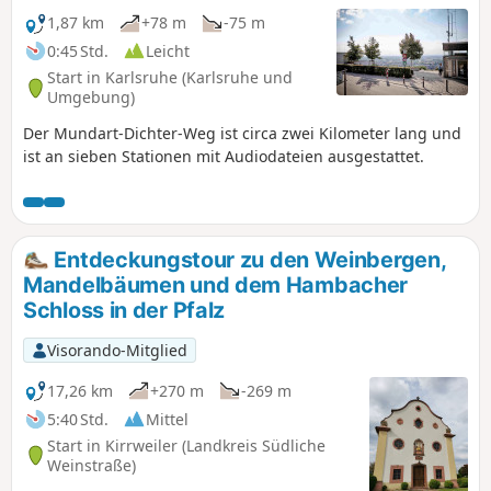
1,87 km
+78 m
-75 m
0:45 Std.
Leicht
Start in Karlsruhe (Karlsruhe und
Umgebung)
Der Mundart-Dichter-Weg ist circa zwei Kilometer lang und
ist an sieben Stationen mit Audiodateien ausgestattet.
Entdeckungstour zu den Weinbergen,
Mandelbäumen und dem Hambacher
Schloss in der Pfalz
Visorando-Mitglied
17,26 km
+270 m
-269 m
5:40 Std.
Mittel
Start in Kirrweiler (Landkreis Südliche
Weinstraße)