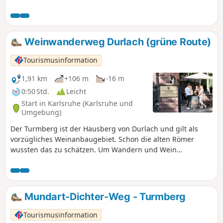
sinnstiftend zu verbinden, wurden 2018 die Durlacher
Weinwanderwege eingeweiht. Jeder einzelne Weg ist durch
farblich unterschiedliche Piktogramme gekennzeichnet.
Weinwanderweg Durlach (grüne Route)
Tourismusinformation
1,91 km
+106 m
-16 m
0:50 Std.
Leicht
Start in Karlsruhe (Karlsruhe und
Umgebung)
Der Turmberg ist der Hausberg von Durlach und gilt als
vorzügliches Weinanbaugebiet. Schon die alten Römer
wussten das zu schätzen. Um Wandern und Wein
sinnstiftend zu verbinden, wurden 2018 die Durlacher
Weinwanderwege eingeweiht. Jeder einzelne Weg ist durch
farblich unterschiedliche Piktogramme gekennzeichnet.
Mundart-Dichter-Weg - Turmberg
Tourismusinformation