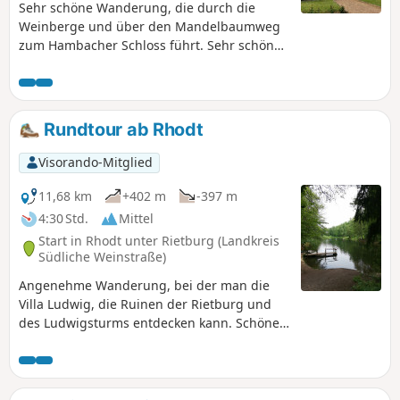
Sehr schöne Wanderung, die durch die
Weinberge und über den Mandelbaumweg
zum Hambacher Schloss führt. Sehr schönes
Schloss, das besichtigt werden kann.
Rundtour ab Rhodt
Visorando-Mitglied
11,68 km
+402 m
-397 m
4:30 Std.
Mittel
Start in Rhodt unter Rietburg (Landkreis
Südliche Weinstraße)
Angenehme Wanderung, bei der man die
Villa Ludwig, die Ruinen der Rietburg und
des Ludwigsturms entdecken kann. Schöne
Aussichtspunkte auf der ganzen Strecke.
Sehr angenehm bei warmem Wetter zu
machen, da die Strecke hauptsächlich durch
den Wald führt.