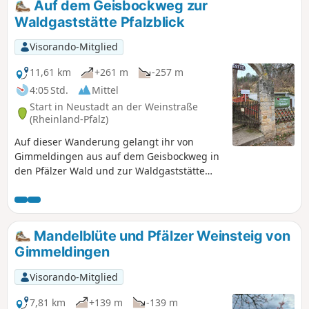
Auf dem Geisbockweg zur
Waldgaststätte Pfalzblick
Visorando-Mitglied
11,61 km
+261 m
-257 m
4:05 Std.
Mittel
Start in Neustadt an der Weinstraße
(Rheinland-Pfalz)
Auf dieser Wanderung gelangt ihr von
Gimmeldingen aus auf dem Geisbockweg in
den Pfälzer Wald und zur Waldgaststätte
Pfalzblick. Durch die Weinberge und an den
Mandelbäumen entlang führt der Weg von
dort zurück nach Gimmeldingen.
Mandelblüte und Pfälzer Weinsteig von
Gimmeldingen
Visorando-Mitglied
7,81 km
+139 m
-139 m