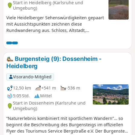
Start in Heidelberg (Karlsruhe und
Umgebung)
Viele Heidelberger Sehenswürdigkeiten gepaart
mit Aussichtspunkten zeichnen diese
Rundwanderung aus. Schloss, Altstadt,
Philosphenweg, Bismarckturm, Thingstätte,
Neckarufer sind die Highlights dieser
Wanderung.
Burgensteig (9): Dossenheim -
Heidelberg
Visorando-Mitglied
12,50 km
+541 m
-536 m
5:05 Std.
Mittel
Start in Dossenheim (Karlsruhe und
Umgebung)
“Naturerlebnis kombiniert mit sportlichem Wandern”… so
beginnt die Beschreibung des Burgensteigs im offiziellen
Flyer des Tourismus Service Bergstraße e.V. Der Burgensteig