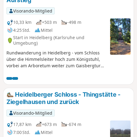
Visorando-Mitglied
10,33 km
+503 m
-498 m
4:25 Std.
Mittel
Start in Heidelberg (Karlsruhe und
Umgebung)
Rundwanderung in Heidelberg - vom Schloss
über die Himmelsleiter hoch zum Königstuhl,
vorbei am Arboretum weiter zum Gaisbergturm
und wieder hinunter nach Heidelberg
Heidelberger Schloss - Thingstätte -
Ziegelhausen und zurück
Visorando-Mitglied
17,87 km
+673 m
-674 m
7:00 Std.
Mittel