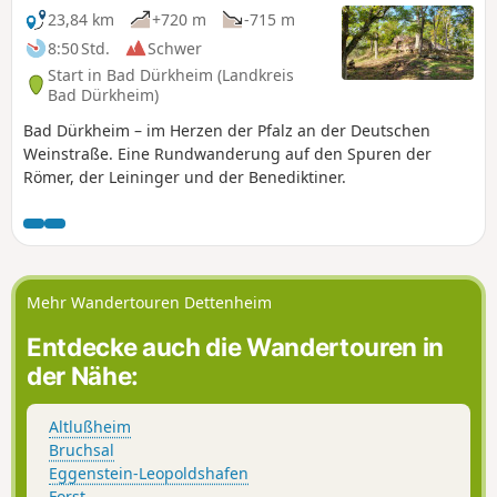
23,84 km
+720 m
-715 m
8:50 Std.
Schwer
Start in Bad Dürkheim (Landkreis
Bad Dürkheim)
Bad Dürkheim – im Herzen der Pfalz an der Deutschen
Weinstraße. Eine Rundwanderung auf den Spuren der
Römer, der Leininger und der Benediktiner.
Mehr Wandertouren Dettenheim
Entdecke auch die Wandertouren in
der Nähe:
Altlußheim
Bruchsal
Eggenstein-Leopoldshafen
Forst