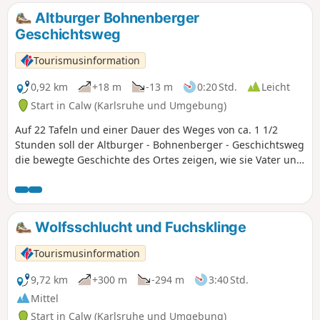
führt bis zum Flößerwasen.
Altburger Bohnenberger
Geschichtsweg
Tourismusinformation
0,92 km
+18 m
-13 m
0:20 Std.
Leicht
Start in Calw (Karlsruhe und Umgebung)
Auf 22 Tafeln und einer Dauer des Weges von ca. 1 1/2
Stunden soll der Altburger - Bohnenberger - Geschichtsweg
die bewegte Geschichte des Ortes zeigen, wie sie Vater und
Sohn Bohnenberger erlebt haben.
Wolfsschlucht und Fuchsklinge
Tourismusinformation
9,72 km
+300 m
-294 m
3:40 Std.
Mittel
Start in Calw (Karlsruhe und Umgebung)