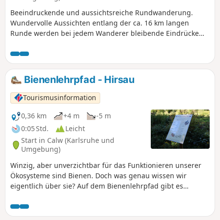
Beeindruckende und aussichtsreiche Rundwanderung.
Wundervolle Aussichten entlang der ca. 16 km langen
Runde werden bei jedem Wanderer bleibende Eindrücke
hinterlassen.
Bienenlehrpfad - Hirsau
Tourismusinformation
0,36 km
+4 m
-5 m
0:05 Std.
Leicht
Start in Calw (Karlsruhe und
Umgebung)
Winzig, aber unverzichtbar für das Funktionieren unserer
Ökosysteme sind Bienen. Doch was genau wissen wir
eigentlich über sie? Auf dem Bienenlehrpfad gibt es
Antworten auf die vielen Fragen, die nicht nur den jungen
Natur­liebhabern unter den Nägeln brennen. Der Lehrpfad
mit mehreren Schautafeln startet im Kurpark Hirsau und