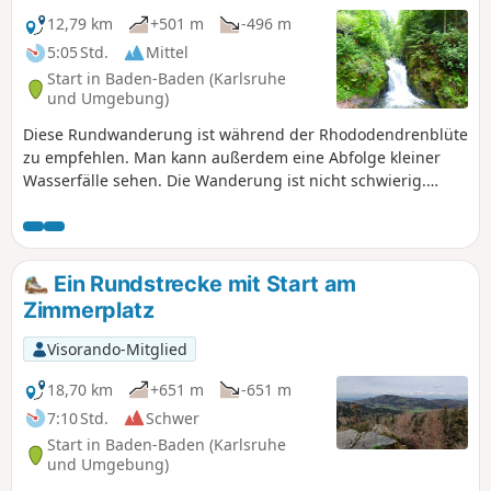
12,79 km
+501 m
-496 m
5:05 Std.
Mittel
Start in Baden-Baden (Karlsruhe
und Umgebung)
Diese Rundwanderung ist während der Rhododendrenblüte
zu empfehlen. Man kann außerdem eine Abfolge kleiner
Wasserfälle sehen. Die Wanderung ist nicht schwierig.
Samstags und sonntags kann recht viel los sein (vor allem
auf dem ersten Drittel).
Ein Rundstrecke mit Start am
Zimmerplatz
Visorando-Mitglied
18,70 km
+651 m
-651 m
7:10 Std.
Schwer
Start in Baden-Baden (Karlsruhe
und Umgebung)