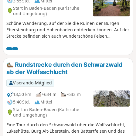
3:55 Std.
Mittel
Start in Baden-Baden (Karlsruhe
und Umgebung)
Schöne Wanderung, auf der Sie die Ruinen der Burgen
Ebersteinburg und Hohenbaden entdecken können. Auf der
Strecke befinden sich auch wunderschöne Felsen
(Batterfelsen). Sie können das Schloss Hohenbaden
besuchen, das einen Abstecher wert ist, und in seinem
Restaurant etwas essen. Die Strecke bietet auch sehr
schöne Aussichtspunkte.
Rundstrecke durch den Schwarzwald
ab der Wolfsschlucht
Visorando-Mitglied
13,50 km
+634 m
-633 m
5:40 Std.
Mittel
Start in Baden-Baden (Karlsruhe
und Umgebung)
Eine Tour durch den Schwarzwald über die Wolfsschlucht,
Lukashütte, Burg Alt-Eberstein, den Battertfelsen und das