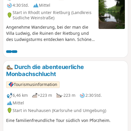
4:30 Std.
Mittel
Start in Rhodt unter Rietburg (Landkreis
Südliche Weinstraße)
Angenehme Wanderung, bei der man die
Villa Ludwig, die Ruinen der Rietburg und
des Ludwigsturms entdecken kann. Schöne
Aussichtspunkte auf der ganzen Strecke.
Sehr angenehm bei warmem Wetter zu
machen, da die Strecke hauptsächlich durch
den Wald führt.
Durch die abenteuerliche
Monbachschlucht
Tourismusinformation
6,46 km
+223 m
-223 m
2:30 Std.
Mittel
Start in Neuhausen (Karlsruhe und Umgebung)
Eine familienfreundliche Tour südlich von Pforzheim.