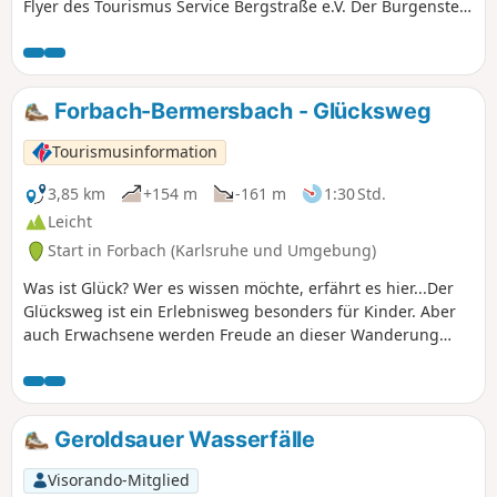
Flyer des Tourismus Service Bergstraße e.V. Der Burgensteig
führt von Darmstadt-Eberstadt entlang der Höhen des
Odenwaldes nach Heidelberg. Auf den rund 120 km
kommst Du an über 30 historischen Sehenswürdigkeiten
vorbei und kreuzt mit dem Nibelungensteig bei
Forbach-Bermersbach - Glücksweg
Zwingenberg und dem Neckarsteig in Heidelberg zwei
weitere bekannte Steige. Wir waren so frei, hin und wieder
Tourismusinformation
vom "Standard" abzuweichen. Die Etappen haben wir so
zusammengestellt, dass Du mit öffentlichen
3,85 km
+154 m
-161 m
1:30 Std.
Verkehrsmitteln an Deinen Startpunkt hin und von Deinem
Leicht
Zielpunkt auch wieder weg kommst. Daher ist unsere
Start in Forbach (Karlsruhe und Umgebung)
Variante ca. 20 km länger als das Original.
Was ist Glück? Wer es wissen möchte, erfährt es hier...Der
Glücksweg ist ein Erlebnisweg besonders für Kinder. Aber
auch Erwachsene werden Freude an dieser Wanderung
haben.
Geroldsauer Wasserfälle
Visorando-Mitglied