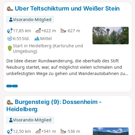
Wildgehege Rheinauer Wald
Uber Teltschikturm und Weißer Stein
Visorando-Mitglied
17,85 km
+622 m
-627 m
6:55 Std.
Mittel
Start in Heidelberg (Karlsruhe und
Umgebung)
Die Idee dieser Rundwanderung, die oberhalb des Stift
Neuburg startet, war, auf möglichst vielen schmalen und
unbefestigten Wege zu gehen und Wanderautobahnen zu
meiden. Das war nicht immer möglich und wir kommen an
Wanderhotspots vorbei, doch unter der Woche und
außerhalb der Ferienzeit ist es auch möglich, nahezu allein
auf dieser Tour unterwegs zu sein. Alle Wege sind
Burgensteig (9): Dossenheim -
vorhanden und in der Landschaft deutlich erkennbar, wenn
Heidelberg
auch nicht auf jeder Karte eingezeichnet.
Visorando-Mitglied
12,50 km
+541 m
-536 m