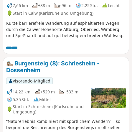
7,66 km
+88 m
-96 m
2:25 Std.
Leicht
Start in Calw (Karlsruhe und Umgebung)
Kurze barrierefreie Wanderung auf asphaltierten Wegen
durch die Calwer Höhenorte Altburg, Oberried, Wimberg
und Speßhardt und auf gut befestigtem breitem Waldweg
von Wimberg aus zum Schwarzwildgehege
Burgensteig (8): Schriesheim -
Dossenheim
Visorando-Mitglied
14,22 km
+529 m
-533 m
5:35 Std.
Mittel
Start in Schriesheim (Karlsruhe und
Umgebung)
“Naturerlebnis kombiniert mit sportlichem Wandern”… so
beginnt die Beschreibung des Burgensteigs im offiziellen