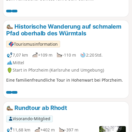
Schloss, das besichtigt werden kann.
Historische Wanderung auf schmalem
Pfad oberhalb des Würmtals
Tourismusinformation
7,07 km
+109 m
-110 m
2:20 Std.
Mittel
Start in Pforzheim (Karlsruhe und Umgebung)
Eine familienfreundliche Tour in Hohenwart bei Pforzheim.
Rundtour ab Rhodt
Visorando-Mitglied
11,68 km
+402 m
-397 m