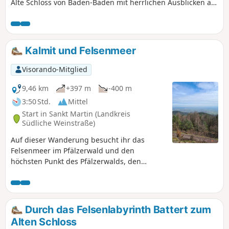
Alte Schloss von Baden-Baden mit herrlichen Ausblicken auf
die Stadt.
Kalmit und Felsenmeer
Visorando-Mitglied
9,46 km
+397 m
-400 m
3:50 Std.
Mittel
Start in Sankt Martin (Landkreis
Südliche Weinstraße)
Auf dieser Wanderung besucht ihr das
Felsenmeer im Pfälzerwald und den
höchsten Punkt des Pfälzerwalds, den
Kalmit. Auf dem Kalmit könnt ihr im dortigen
Lokal mit Biergarten einkehren und euch
stärken. Das Felsenmeer ist ein beliebtes
Boulder-Eldorado für Sportkletterer. Die hier
Durch das Felsenlabyrinth Battert zum
beschriebene Wanderung erfordert aber
Alten Schloss
keine Klettererfahrung und ist für jeden