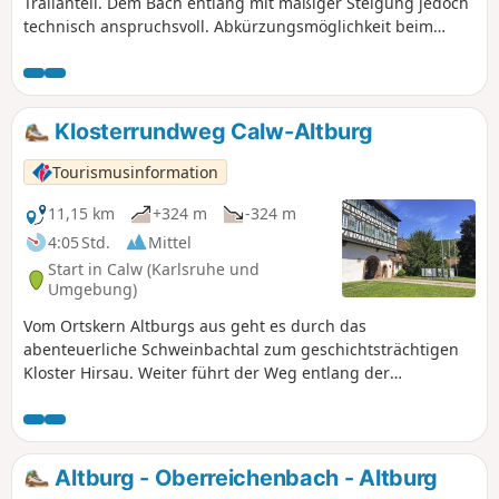
Trailanteil. Dem Bach entlang mit mäßiger Steigung jedoch
technisch anspruchsvoll. Abkürzungsmöglichkeit beim
steinernen Brückle. Rückweg über den hanggleichen
Felsenmeerweg nach Hirsau. Das historische Klosteranlage
Hirsau und das naturbelassene Schweinbachtal sind
Highlights dieser Rundtour, die durch duftende Wälder und
Klosterrundweg Calw-Altburg
am plätschernden Bach entlang verläuft.
Tourismusinformation
11,15 km
+324 m
-324 m
4:05 Std.
Mittel
Start in Calw (Karlsruhe und
Umgebung)
Vom Ortskern Altburgs aus geht es durch das
abenteuerliche Schweinbachtal zum geschichtsträchtigen
Kloster Hirsau. Weiter führt der Weg entlang der
wildbewachsenen Natur des Schinderbachs hin zum
Alzenbrunnen und zurück nach Altburg.
Altburg - Oberreichenbach - Altburg