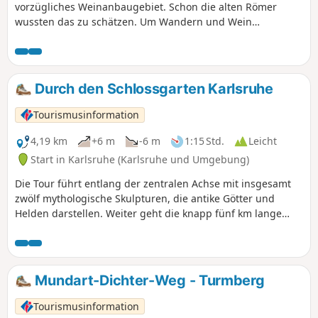
vorzügliches Weinanbaugebiet. Schon die alten Römer
wussten das zu schätzen. Um Wandern und Wein
sinnstiftend zu verbinden, wurden 2018 die Durlacher
Weinwanderwege eingeweiht. Jeder einzelne Weg ist durch
farblich unterschiedliche Piktogramme gekennzeichnet.
Durch den Schlossgarten Karlsruhe
Tourismusinformation
4,19 km
+6 m
-6 m
1:15 Std.
Leicht
Start in Karlsruhe (Karlsruhe und Umgebung)
Die Tour führt entlang der zentralen Achse mit insgesamt
zwölf mythologische Skulpturen, die antike Götter und
Helden darstellen. Weiter geht die knapp fünf km lange
Runde durch den Fasanengarten, vorbei am
Fasanenschlösschen mit Teehäuschen, am Mausoleum und
dem Schlossgartensee und dann einmal rund ums Schloss.
Mundart-Dichter-Weg - Turmberg
Tourismusinformation