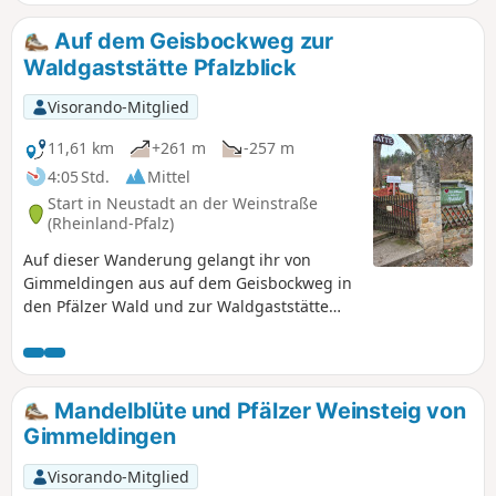
Auf dem Geisbockweg zur
Waldgaststätte Pfalzblick
Visorando-Mitglied
11,61 km
+261 m
-257 m
4:05 Std.
Mittel
Start in Neustadt an der Weinstraße
(Rheinland-Pfalz)
Auf dieser Wanderung gelangt ihr von
Gimmeldingen aus auf dem Geisbockweg in
den Pfälzer Wald und zur Waldgaststätte
Pfalzblick. Durch die Weinberge und an den
Mandelbäumen entlang führt der Weg von
dort zurück nach Gimmeldingen.
Mandelblüte und Pfälzer Weinsteig von
Gimmeldingen
Visorando-Mitglied