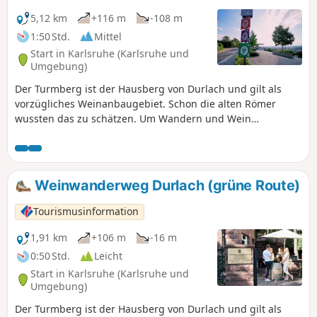
5,12 km
+116 m
-108 m
1:50 Std.
Mittel
Start in Karlsruhe (Karlsruhe und
Umgebung)
Der Turmberg ist der Hausberg von Durlach und gilt als
vorzügliches Weinanbaugebiet. Schon die alten Römer
wussten das zu schätzen. Um Wandern und Wein
sinnstiftend zu verbinden, wurden 2018 die Durlacher
Weinwanderwege eingeweiht. Jeder einzelne Weg ist durch
farblich unterschiedliche Piktogramme gekennzeichnet.
Weinwanderweg Durlach (grüne Route)
Tourismusinformation
1,91 km
+106 m
-16 m
0:50 Std.
Leicht
Start in Karlsruhe (Karlsruhe und
Umgebung)
Der Turmberg ist der Hausberg von Durlach und gilt als