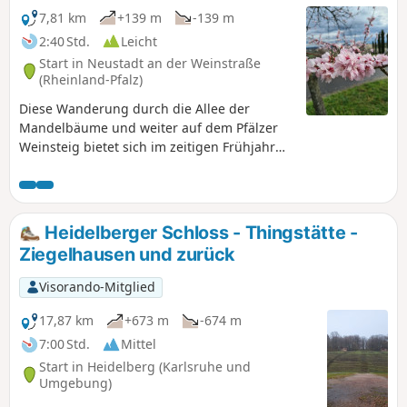
7,81 km
+139 m
-139 m
2:40 Std.
Leicht
Start in Neustadt an der Weinstraße
(Rheinland-Pfalz)
Diese Wanderung durch die Allee der
Mandelbäume und weiter auf dem Pfälzer
Weinsteig bietet sich im zeitigen Frühjahr
zur Mandelblüte an. Die Wochenenden
jedoch mit dem Mandelblütenfest und dem
Ausflugsverkehr sollte man meiden. Dann ist
es einfach zu voll und man findet auch
Heidelberger Schloss - Thingstätte -
keinen Parkplatz im Ort.
Ziegelhausen und zurück
Visorando-Mitglied
17,87 km
+673 m
-674 m
7:00 Std.
Mittel
Start in Heidelberg (Karlsruhe und
Umgebung)