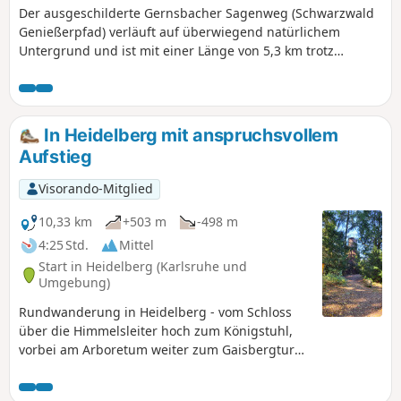
Der ausgeschilderte Gernsbacher Sagenweg (Schwarzwald
Genießerpfad) verläuft auf überwiegend natürlichem
Untergrund und ist mit einer Länge von 5,3 km trotz
einzelner Anstiege bequem in 1,5 bis 2 Stunden reiner
Gehzeit zu erwandern. Charakteristisch sind seine vielen
schmalen, teils schon alpinen Pfade, die die einzelnen
Stationen miteinander verbinden. Damit ist der Weg
In Heidelberg mit anspruchsvollem
allerdings nicht für Kinderwagen oder Rollstuhlfahrer
Aufstieg
geeignet, gutes Schuhwerk ist auf jeden Fall
empfehlenswert. Der ausgeschilderte Rundweg beginnt bei
Visorando-Mitglied
der Klingelkapelle (Schlossstraße, Klingelstraße, etwa 1
Kilometer in Richtung Obertsrot) und verbindet rund um
10,33 km
+503 m
-498 m
den Gernsberg sieben Stationen. Die Strecke ist einheitlich
4:25 Std.
Mittel
mit dem Symbol des Teufelchens ausgeschildert.
Start in Heidelberg (Karlsruhe und
Parkmöglichkeiten befinden sich beim Gernsbacher Kurpark
Umgebung)
in der Igelbachstraße. Als sogenannter Genießerpfad ist
Rundwanderung in Heidelberg - vom Schloss
der Gernsbacher Sagenweg mit dem Premiumsiegel des
über die Himmelsleiter hoch zum Königstuhl,
Deutschen Wanderinstituts ausgezeichnet worden.
vorbei am Arboretum weiter zum Gaisbergturm
und wieder hinunter nach Heidelberg