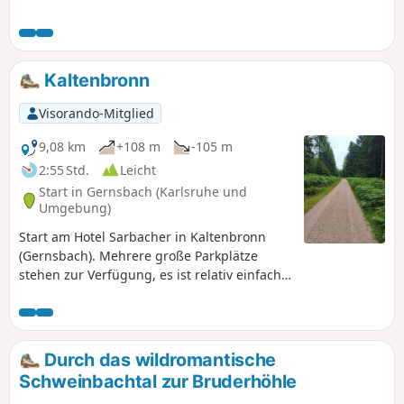
Kaltenbronn
Visorando-Mitglied
9,08 km
+108 m
-105 m
2:55 Std.
Leicht
Start in Gernsbach (Karlsruhe und
Umgebung)
Start am Hotel Sarbacher in Kaltenbronn
(Gernsbach). Mehrere große Parkplätze
stehen zur Verfügung, es ist relativ einfach,
einen Platz zu finden. Die Parkplätze sind
durch einen asphaltierten Fußweg
miteinander verbunden. Ideale Wanderung
für einen Familienausgang. Keine steilen
Durch das wildromantische
oder technischen Abschnitte. Es gibt einen
Schweinbachtal zur Bruderhöhle
sehr langen Holzsteg, der zu einem gut