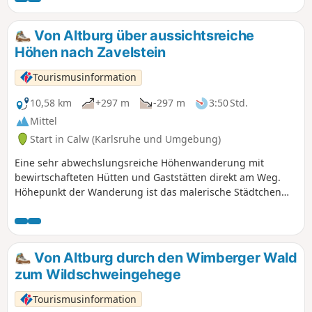
Wasser zu kühlen. Während der Waldpark sortiert und
aufgeräumt ist, erwartet uns auf der Reißinsel ein
Von Altburg über aussichtsreiche
Bannwald, der sich selbst überlassen wird. Bitte beachtet
Höhen nach Zavelstein
die Schließzeiten der Reißinsel aufgrund der Brutzeit.
Tourismusinformation
10,58 km
+297 m
-297 m
3:50 Std.
Mittel
Start in Calw (Karlsruhe und Umgebung)
Eine sehr abwechslungsreiche Höhenwanderung mit
bewirtschafteten Hütten und Gaststätten direkt am Weg.
Höhepunkt der Wanderung ist das malerische Städtchen
Zavelstein mit einer spektakulären Burgruine.
Von Altburg durch den Wimberger Wald
zum Wildschweingehege
Tourismusinformation