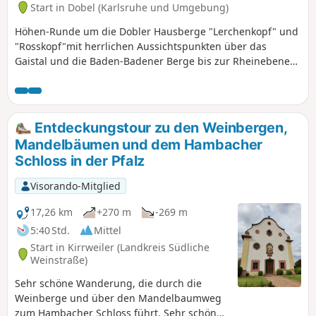
Start in Dobel (Karlsruhe und Umgebung)
Höhen-Runde um die Dobler Hausberge "Lerchenkopf" und
"Rosskopf"mit herrlichen Aussichtspunkten über das
Gaistal und die Baden-Badener Berge bis zur Rheinebene
und den Vogesen mit nur sanften Anstiegen.
Entdeckungstour zu den Weinbergen,
Mandelbäumen und dem Hambacher
Schloss in der Pfalz
Visorando-Mitglied
17,26 km
+270 m
-269 m
5:40 Std.
Mittel
Start in Kirrweiler (Landkreis Südliche
Weinstraße)
Sehr schöne Wanderung, die durch die
Weinberge und über den Mandelbaumweg
zum Hambacher Schloss führt. Sehr schönes