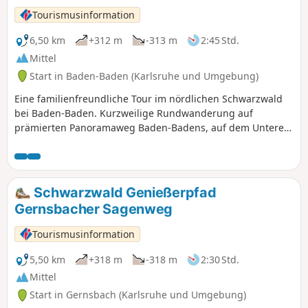
Wanderer gut zu bewältigen.
Tourismusinformation
6,50 km
+312 m
-313 m
2:45 Std.
Mittel
Start in Baden-Baden (Karlsruhe und Umgebung)
Eine familienfreundliche Tour im nördlichen Schwarzwald
bei Baden-Baden. Kurzweilige Rundwanderung auf
prämierten Panoramaweg Baden-Badens, auf dem Unteren
und Oberen Felsenweg, durch den Bannwald am Battert
mit der Variante über den Einsiedlerpfad, vorbei am
Kletterparadies zum Alten Schloss (Schnellimbiss),Rückkehr
über die Ritterplatte, Oberer Felsenweg zur Engelskanzel
Schwarzwald Genießerpfad
und Bushaltestelle.
Gernsbacher Sagenweg
Tourismusinformation
5,50 km
+318 m
-318 m
2:30 Std.
Mittel
Start in Gernsbach (Karlsruhe und Umgebung)