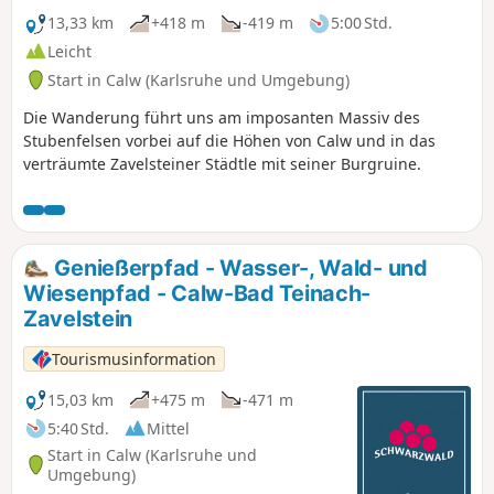
13,33 km
+418 m
-419 m
5:00 Std.
Leicht
Start in Calw (Karlsruhe und Umgebung)
Die Wanderung führt uns am imposanten Massiv des
Stubenfelsen vorbei auf die Höhen von Calw und in das
verträumte Zavelsteiner Städtle mit seiner Burgruine.
Genießerpfad - Wasser-, Wald- und
Wiesenpfad - Calw-Bad Teinach-
Zavelstein
Tourismusinformation
15,03 km
+475 m
-471 m
5:40 Std.
Mittel
Start in Calw (Karlsruhe und
Umgebung)