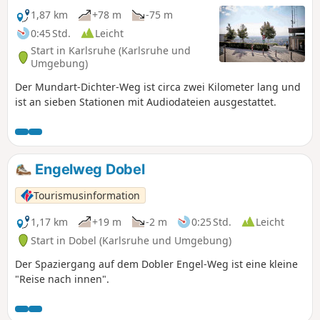
1,87 km
+78 m
-75 m
0:45 Std.
Leicht
Start in Karlsruhe (Karlsruhe und
Umgebung)
Der Mundart-Dichter-Weg ist circa zwei Kilometer lang und
ist an sieben Stationen mit Audiodateien ausgestattet.
Engelweg Dobel
Tourismusinformation
1,17 km
+19 m
-2 m
0:25 Std.
Leicht
Start in Dobel (Karlsruhe und Umgebung)
Der Spaziergang auf dem Dobler Engel-Weg ist eine kleine
"Reise nach innen".