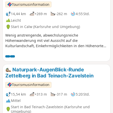
Tourismusinformation
14,44 km
+269 m
-262 m
4:55 Std.
Leicht
Start in Calw (Karlsruhe und Umgebung)
Wenig anstrengende, abwechslungsreiche
Höhenwanderung mit viel Aussicht auf die
Kulturlandschaft, Einkehrmöglichkeiten in den Höhenorten,
aber auch stillen Passagen im Nadelwald.
Naturpark-AugenBlick-Runde
Zettelberg in Bad Teinach-Zavelstein
Tourismusinformation
15,54 km
+313 m
-317 m
5:20 Std.
Mittel
Start in Bad Teinach-Zavelstein (Karlsruhe und
Umgebung)