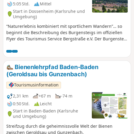
5:05 Std.
Mittel
Start in Dossenheim (Karlsruhe und
Umgebung)
“Naturerlebnis kombiniert mit sportlichem Wandern”… so
beginnt die Beschreibung des Burgensteigs im offiziellen
Flyer des Tourismus Service Bergstraße e.V. Der Burgensteig
führt von Darmstadt-Eberstadt entlang der Höhen des
Odenwaldes nach Heidelberg. Auf den rund 120 km
kommst Du an über 30 historischen Sehenswürdigkeiten
vorbei und kreuzt mit dem Nibelungensteig bei
Bienenlehrpfad Baden-Baden
Zwingenberg und dem Neckarsteig in Heidelberg zwei
(Geroldsau bis Gunzenbach)
weitere bekannte Steige. Wir waren so frei, hin und wieder
vom "Standard" abzuweichen. Die Etappen haben wir so
Tourismusinformation
zusammengestellt, dass Du mit öffentlichen
Verkehrsmitteln an Deinen Startpunkt hin und von Deinem
2,31 km
+67 m
-74 m
Zielpunkt auch wieder weg kommst. Daher ist unsere
0:50 Std.
Leicht
Variante ca. 20 km länger als das Original.
Start in Baden-Baden (Karlsruhe
und Umgebung)
Streifzug durch die geheimnissvolle Welt der Bienen
zwischen Geroldsau und Gunzenbach.