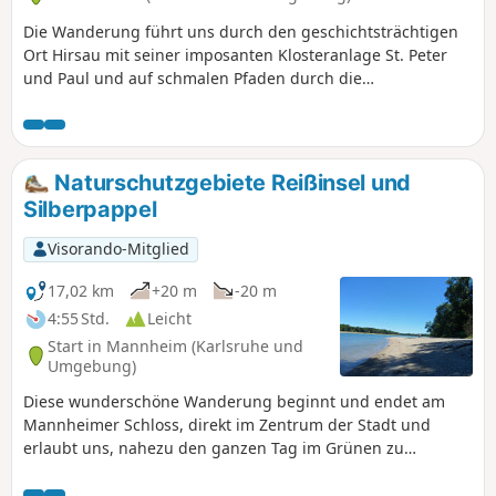
Die Wanderung führt uns durch den geschichtsträchtigen
Ort Hirsau mit seiner imposanten Klosteranlage St. Peter
und Paul und auf schmalen Pfaden durch die
abenteuerliche Wolfsschlucht und verträumte Fuchsklinge.
Naturschutzgebiete Reißinsel und
Silberpappel
Visorando-Mitglied
17,02 km
+20 m
-20 m
4:55 Std.
Leicht
Start in Mannheim (Karlsruhe und
Umgebung)
Diese wunderschöne Wanderung beginnt und endet am
Mannheimer Schloss, direkt im Zentrum der Stadt und
erlaubt uns, nahezu den ganzen Tag im Grünen zu
wandern. An schönen Tagen besteht die Möglichkeit direkt
am Rheinufer eine Pause einzulegen und die Füße im