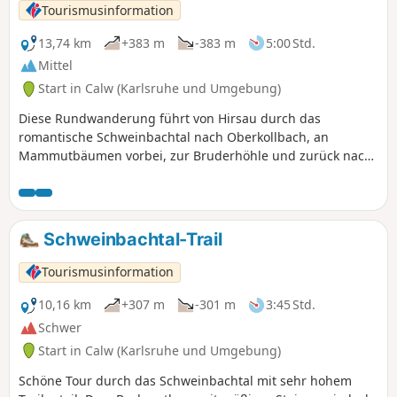
erhaltenen Teich führt. Haustiere sind auf
Tourismusinformation
der gesamten Strecke erlaubt. Der Weg ist
gut markiert und kann verlängert werden.
13,74 km
+383 m
-383 m
5:00 Std.
Mittel
Start in Calw (Karlsruhe und Umgebung)
Diese Rundwanderung führt von Hirsau durch das
romantische Schweinbachtal nach Oberkollbach, an
Mammutbäumen vorbei, zur Bruderhöhle und zurück nach
Hirsau.
Schweinbachtal-Trail
Tourismusinformation
10,16 km
+307 m
-301 m
3:45 Std.
Schwer
Start in Calw (Karlsruhe und Umgebung)
Schöne Tour durch das Schweinbachtal mit sehr hohem