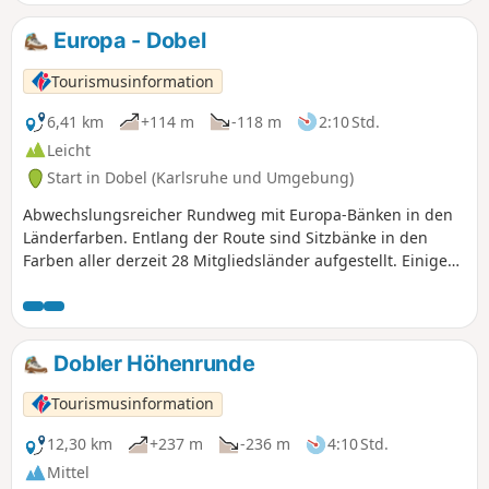
Europa - Dobel
Tourismusinformation
6,41 km
+114 m
-118 m
2:10 Std.
Leicht
Start in Dobel (Karlsruhe und Umgebung)
Abwechslungsreicher Rundweg mit Europa-Bänken in den
Länderfarben. Entlang der Route sind Sitzbänke in den
Farben aller derzeit 28 Mitgliedsländer aufgestellt. Einige
Bänke sind ergänzt um sehr originelle Objekte des Dobler
Schul-Kunst-Projekts 2013. Neben den Themen-Objekten
sorgen die Passagen über die Feldflur, durch ortsrandnahe
Waldstücke und durch den Ort selbst für Abwechslung.Ein
Dobler Höhenrunde
Abstecher zum Aussichtturm und dessen Panorama-
Plattform zu Beginn derTour bietet höchsten Weitblick-
Tourismusinformation
Genuss.
12,30 km
+237 m
-236 m
4:10 Std.
Mittel