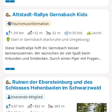
Altstadt-Rallye Gernsbach Kids
Tourismusinformation
1,59 km
+32 m
-32 m
0:35 Std.
Leicht
Start in Gernsbach (Karlsruhe und Umgebung)
Diese Stadtrallye hilft dir, Gernsbach besser
kennenzulernen. Wir wünschen dir viel Spaß beim
Erkunden und Entdecken. Durch einen Flyer mit Fragen
lässt sich spielerisch die Altstadt erkunden. An insgesamt
11 Stationen gilt es, spannende Fragen zu beantworten. Hat
man alle Fragen beantwortet und das richtige Lösungswort
errätselt, kann man dieses bei der Tourist-Info oder im
Ruinen der Ebersteinburg und des
Briefkasten am Haupteingang zum Rathaus abgeben und
Schlosses Hohenbaden im Schwarzwald
zum Ende der Saison tolle Preise gewinnen.
Visorando-Mitglied
9,87 km
+382 m
-383 m