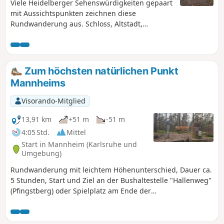
Viele Heidelberger Sehenswürdigkeiten gepaart
mit Aussichtspunkten zeichnen diese
Rundwanderung aus. Schloss, Altstadt,
Philosphenweg, Bismarckturm, Thingstätte,
Neckarufer sind die Highlights dieser
Wanderung.
Zum höchsten natürlichen Punkt
Mannheims
Visorando-Mitglied
13,91 km
+51 m
-51 m
4:05 Std.
Mittel
Start in Mannheim (Karlsruhe und
Umgebung)
Rundwanderung mit leichtem Höhenunterschied, Dauer ca.
5 Stunden, Start und Ziel an der Bushaltestelle "Hallenweg"
(Pfingstberg) oder Spielplatz am Ende der
Strahlenburgstraße, meist unbefestigte Waldwege,
Highlights: NSG Hirschacker/Dossenheim, höchster
natürlicher Punkt Mannheims, Kühbrunnen, Flugsanddüne,