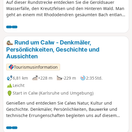
Auf dieser Rundstrecke entdecken Sie die Geroldsauer
Wasserfälle, den Kreutzfelsen und den Hinteren Wald. Man
geht an einem mit Rhododendren gesäumten Bach entlang
(Blütezeit Mitte Mai), an einer Abfolge kleiner Wasserfälle,
dann an einem herrlichen Ausblick auf den Kreutzfelsen.
Außerdem geht man durch einen schönen Wald.
Rund um Calw - Denkmäler,
Persönlichkeiten, Geschichte und
Aussichten
Tourismusinformation
6,81 km
+228 m
-229 m
2:35 Std.
Leicht
Start in Calw (Karlsruhe und Umgebung)
Genießen und entdecken Sie Calws Natur, Kultur und
Geschichte. Denkmäler, Persönlichkeiten, Bauwerke und
technische Errungenschaften begleiten uns auf diesem
Weg „Rund um Calw“.