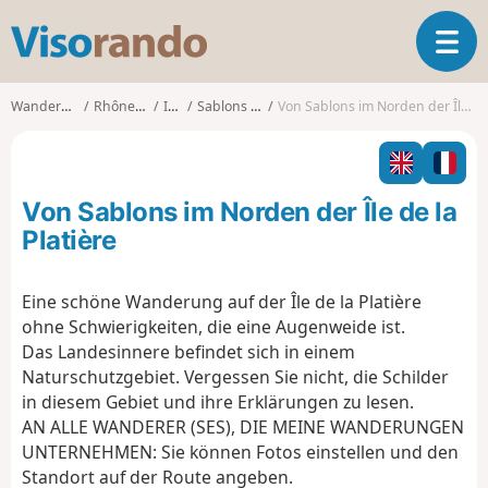
V
T
i
o
s
g
o
Wanderungen
Rhône-Alpes
Isère
Sablons (Isère)
Von Sablons im Norden der Île de la Platière
g
r
l
a
e
n
n
d
Von Sablons im Norden der Île de la
a
o
v
Platière
i
g
Eine schöne Wanderung auf der Île de la Platière
a
ohne Schwierigkeiten, die eine Augenweide ist.
t
i
Das Landesinnere befindet sich in einem
o
Naturschutzgebiet. Vergessen Sie nicht, die Schilder
n
in diesem Gebiet und ihre Erklärungen zu lesen.
AN ALLE WANDERER (SES), DIE MEINE WANDERUNGEN
UNTERNEHMEN: Sie können Fotos einstellen und den
Standort auf der Route angeben.