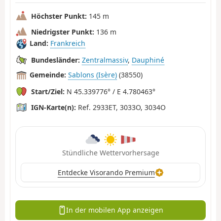
Höchster Punkt:
145 m
Niedrigster Punkt:
136 m
Land:
Frankreich
Bundesländer:
Zentralmassiv
,
Dauphiné
Gemeinde:
Sablons (Isère)
(38550)
Start/Ziel:
N 45.339776° / E 4.780463°
IGN-Karte(n):
Ref. 2933ET, 3033O, 3034O
Stündliche Wettervorhersage
Entdecke Visorando Premium
In der mobilen App anzeigen