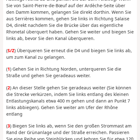
Sie von Saint-Pierre-de-Bœuf auf der Ardèche-Seite über
den Damm kommen, gelangen Sie direkt dorthin. Wenn Sie
aus Serrières kommen, gehen Sie links in Richtung Salaise
D4, direkt nachdem Sie die Brücke über das eigentliche
Rhonetal überquert haben. Gehen Sie weiter und biegen Sie
links ab, bevor Sie den Kanal überqueren.
(
S/Z
) Überqueren Sie erneut die D4 und biegen Sie links ab,
um zum Kanal zu gelangen.
(
1
) Gehen Sie in Richtung Norden, unterqueren Sie die
Straße und gehen Sie geradeaus weiter.
(
2
) An dieser Stelle gehen Sie geradeaus weiter (Sie können
die Strecke verkürzen, indem Sie links entlang des kleinen
Entlastungskanals etwa 400 m gehen und dann an Punkt 7
links abbiegen). Gehen Sie weiter am Ufer der Rhône
entlang
(
3
) Biegen Sie links ab, wenn Sie den großen Strommast am
Rand der Grünanlage und der Straße erreichen. Passieren
Sie eine Reihe von Steinblöcken und kehren Sie für etwa 120