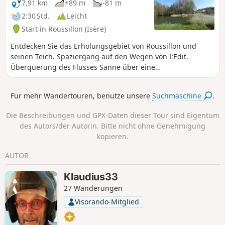
7,91 km
+89 m
-81 m
2:30 Std.
Leicht
Start in Roussillon (Isère)
Entdecken Sie das Erholungsgebiet von Roussillon und
seinen Teich. Spaziergang auf den Wegen von L’Edit.
Überquerung des Flusses Sanne über eine
Fußgängerbrücke, um die Furt zu umgehen. Achtung: Ein
Teil des Rückwegs verläuft am Rand der
Für mehr Wandertouren, benutze unsere
Suchmaschine
.
Departementsstraße D131C. Diese Route ist nicht für
Personen geeignet, die allergisch auf asphaltierte Straßen
Die Beschreibungen und GPX-Daten dieser Tour sind Eigentum
reagieren.
des Autors/der Autorin. Bitte nicht ohne Genehmigung
kopieren.
AUTOR
Klaudius33
27 Wanderungen
Visorando-Mitglied