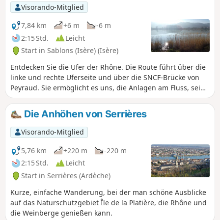
Visorando-Mitglied
7,84 km
+6 m
-6 m
2:15 Std.
Leicht
Start in Sablons (Isère) (Isère)
Entdecken Sie die Ufer der Rhône. Die Route führt über die
linke und rechte Uferseite und über die SNCF-Brücke von
Peyraud. Sie ermöglicht es uns, die Anlagen am Fluss, seine
Hochwasser, die Fauna und Flora zu entdecken.
Markierungen zeigen die verschiedenen Hochwasserstände
Die Anhöhen von Serrières
entlang des Weges an.
Visorando-Mitglied
5,76 km
+220 m
-220 m
2:15 Std.
Leicht
Start in Serrières (Ardèche)
Kurze, einfache Wanderung, bei der man schöne Ausblicke
auf das Naturschutzgebiet Île de la Platière, die Rhône und
die Weinberge genießen kann.