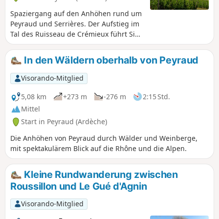
Spaziergang auf den Anhöhen rund um
Peyraud und Serrières. Der Aufstieg im
Tal des Ruisseau de Crémieux führt Sie
zum kleinen Dorf Bogy. Die Wanderung
bietet Ihnen zahlreiche Aussichtspunkte
In den Wäldern oberhalb von Peyraud
mit Blick auf das Rhonetal und die
Alpen, wenn die Sicht es zulässt.
Visorando-Mitglied
5,08 km
+273 m
-276 m
2:15 Std.
Mittel
Start in Peyraud (Ardèche)
Die Anhöhen von Peyraud durch Wälder und Weinberge,
mit spektakulärem Blick auf die Rhône und die Alpen.
Kleine Rundwanderung zwischen
Roussillon und Le Gué d'Agnin
Visorando-Mitglied