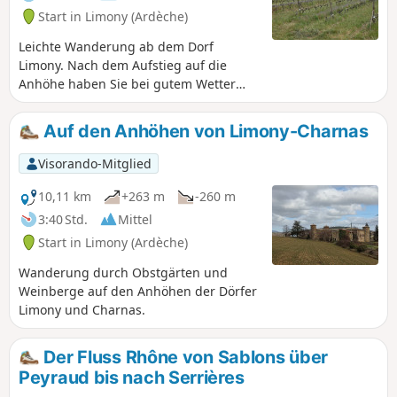
Start in Limony (Ardèche)
Leichte Wanderung ab dem Dorf
Limony. Nach dem Aufstieg auf die
Anhöhe haben Sie bei gutem Wetter
einen schönen Blick nach Osten auf die
Alpen. Der Rückweg führt entlang der
Auf den Anhöhen von Limony-Charnas
Limony.
Visorando-Mitglied
10,11 km
+263 m
-260 m
3:40 Std.
Mittel
Start in Limony (Ardèche)
Wanderung durch Obstgärten und
Weinberge auf den Anhöhen der Dörfer
Limony und Charnas.
Der Fluss Rhône von Sablons über
Peyraud bis nach Serrières