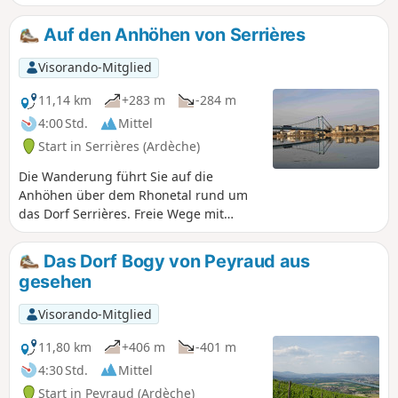
Auf den Anhöhen von Serrières
Visorando-Mitglied
11,14 km
+283 m
-284 m
4:00 Std.
Mittel
Start in Serrières (Ardèche)
Die Wanderung führt Sie auf die
Anhöhen über dem Rhonetal rund um
das Dorf Serrières. Freie Wege mit
schöner Aussicht auf das Rhonetal und
die Alpen sowie angenehm bewaldete
Das Dorf Bogy von Peyraud aus
Wege wechseln sich auf der gesamten
gesehen
Strecke ab. Zu Beginn der Wanderung
durchqueren Sie das alte Serrières, das
Visorando-Mitglied
einen kleinen Abstecher wert ist.
11,80 km
+406 m
-401 m
4:30 Std.
Mittel
Start in Peyraud (Ardèche)