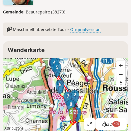
Gemeinde:
Beaurepaire (38270)
Maschinell übersetzte Tour -
Originalversion
Wanderkarte
3
4
5
6
2
7
8
1
3D
NEU
K
Attributions