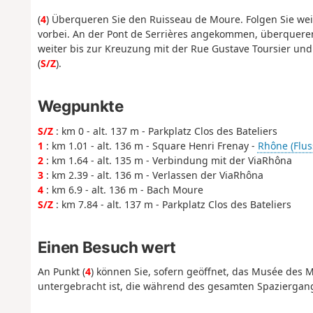
(
4
) Überqueren Sie den Ruisseau de Moure. Folgen Sie w
vorbei. An der Pont de Serrières angekommen, überquere
weiter bis zur Kreuzung mit der Rue Gustave Toursier un
(
S/Z
).
Wegpunkte
S/Z
: km 0 - alt. 137 m - Parkplatz Clos des Bateliers
1
: km 1.01 - alt. 136 m - Square Henri Frenay -
Rhône (Flus
2
: km 1.64 - alt. 135 m - Verbindung mit der ViaRhôna
3
: km 2.39 - alt. 136 m - Verlassen der ViaRhôna
4
: km 6.9 - alt. 136 m - Bach Moure
S/Z
: km 7.84 - alt. 137 m - Parkplatz Clos des Bateliers
Einen Besuch wert
An Punkt (
4
) können Sie, sofern geöffnet, das Musée des 
untergebracht ist, die während des gesamten Spaziergangs