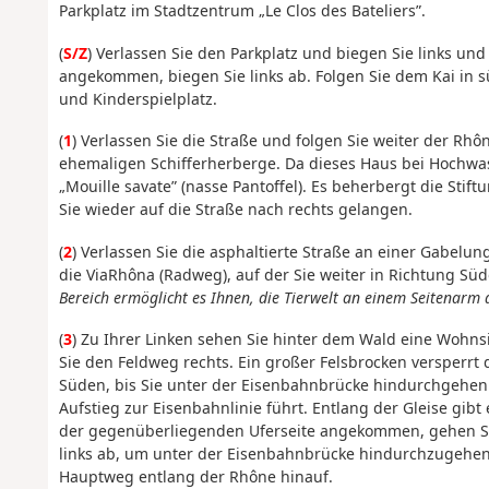
Parkplatz im Stadtzentrum „Le Clos des Bateliers”.
(
S/Z
) Verlassen Sie den Parkplatz und biegen Sie links und
angekommen, biegen Sie links ab. Folgen Sie dem Kai in 
und Kinderspielplatz.
(
1
) Verlassen Sie die Straße und folgen Sie weiter der Rh
ehemaligen Schifferherberge. Da dieses Haus bei Hochwass
„Mouille savate” (nasse Pantoffel). Es beherbergt die Stift
Sie wieder auf die Straße nach rechts gelangen.
(
2
) Verlassen Sie die asphaltierte Straße an einer Gabelu
die ViaRhôna (Radweg), auf der Sie weiter in Richtung Süd
Bereich ermöglicht es Ihnen, die Tierwelt an einem Seitenarm 
(
3
) Zu Ihrer Linken sehen Sie hinter dem Wald eine Wohns
Sie den Feldweg rechts. Ein großer Felsbrocken versperrt
Süden, bis Sie unter der Eisenbahnbrücke hindurchgehen
Aufstieg zur Eisenbahnlinie führt. Entlang der Gleise gi
der gegenüberliegenden Uferseite angekommen, gehen Si
links ab, um unter der Eisenbahnbrücke hindurchzugehen
Hauptweg entlang der Rhône hinauf.