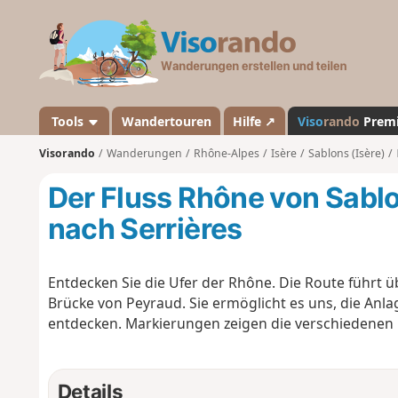
V
i
s
o
r
a
Tools
Wandertouren
Hilfe ↗
Viso
rando
Prem
n
Visorando
Wanderungen
Rhône-Alpes
Isère
Sablons (Isère)
d
o
Der Fluss Rhône von Sabl
nach Serrières
Entdecken Sie die Ufer der Rhône. Die Route führt ü
Brücke von Peyraud. Sie ermöglicht es uns, die Anla
entdecken. Markierungen zeigen die verschiedenen
Details