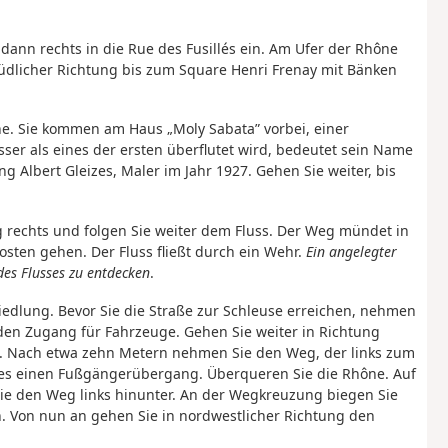
 dann rechts in die Rue des Fusillés ein. Am Ufer der Rhône
südlicher Richtung bis zum Square Henri Frenay mit Bänken
ône. Sie kommen am Haus „Moly Sabata” vorbei, einer
er als eines der ersten überflutet wird, bedeutet sein Name
ung Albert Gleizes, Maler im Jahr 1927. Gehen Sie weiter, bis
ng rechts und folgen Sie weiter dem Fluss. Der Weg mündet in
osten gehen. Der Fluss fließt durch ein Wehr.
Ein angelegter
des Flusses zu entdecken
.
iedlung. Bevor Sie die Straße zur Schleuse erreichen, nehmen
 den Zugang für Fahrzeuge. Gehen Sie weiter in Richtung
. Nach etwa zehn Metern nehmen Sie den Weg, der links zum
bt es einen Fußgängerübergang. Überqueren Sie die Rhône. Auf
e den Weg links hinunter. An der Wegkreuzung biegen Sie
. Von nun an gehen Sie in nordwestlicher Richtung den