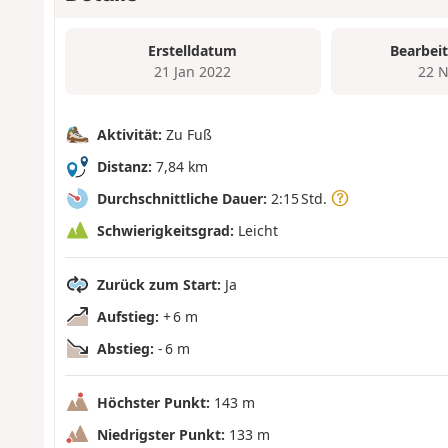
Erstelldatum
Bearbei
21 Jan 2022
22 N
Aktivität:
Zu Fuß
Distanz:
7,84 km
Durchschnittliche Dauer:
2:15 Std.
Schwierigkeitsgrad:
Leicht
Zurück zum Start:
Ja
Aufstieg:
+ 6 m
Abstieg:
- 6 m
Höchster Punkt:
143 m
Niedrigster Punkt:
133 m