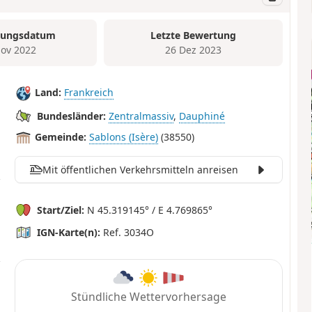
tungsdatum
Letzte Bewertung
ov 2022
26 Dez 2023
Land:
Frankreich
Bundesländer:
Zentralmassiv
,
Dauphiné
Gemeinde:
Sablons (Isère)
(38550)
Mit öffentlichen Verkehrsmitteln anreisen
Start/Ziel:
N 45.319145° / E 4.769865°
IGN-Karte(n):
Ref. 3034O
Stündliche Wettervorhersage