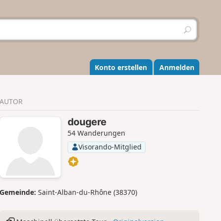
S
u
c
h
e
Konto erstellen
Anmelden
n
AUTOR
dougere
54 Wanderungen
Visorando-Mitglied
Gemeinde:
Saint-Alban-du-Rhône (38370)