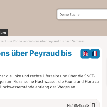
ium
Der Fluss Rhône von Sablons über Peyraud bis nach Serrières
ons über Peyraud bis
ber die linke und rechte Uferseite und über die SNCF-
gen am Fluss, seine Hochwasser, die Fauna und Flora zu
 Hochwasserstände entlang des Weges an.
Nr.
18648286