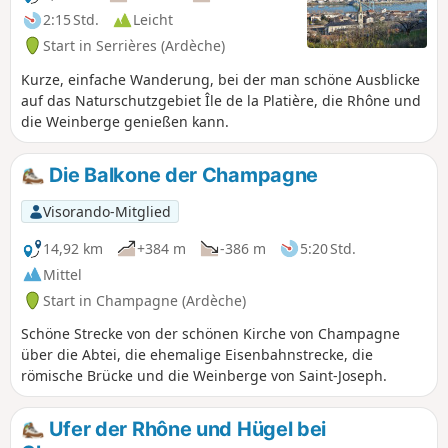
2:15 Std.
Leicht
Start in Serrières (Ardèche)
Kurze, einfache Wanderung, bei der man schöne Ausblicke
auf das Naturschutzgebiet Île de la Platière, die Rhône und
die Weinberge genießen kann.
Die Balkone der Champagne
Visorando-Mitglied
14,92 km
+384 m
-386 m
5:20 Std.
Mittel
Start in Champagne (Ardèche)
Schöne Strecke von der schönen Kirche von Champagne
über die Abtei, die ehemalige Eisenbahnstrecke, die
römische Brücke und die Weinberge von Saint-Joseph.
Ufer der Rhône und Hügel bei