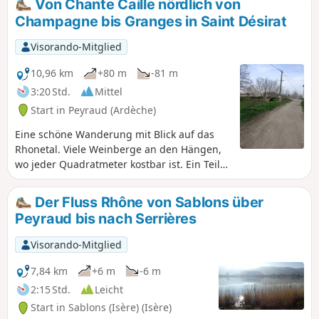
Von Chante Caille nördlich von
kann für Wanderer am Nachmittag im Winter auch auf 7,6
Champagne bis Granges in Saint Désirat
km verkürzt werden. An alle Wanderer: Zögert nicht, Fotos
hochzuladen und dabei den Ort auf der Route anzugeben.
Visorando-Mitglied
ACHTUNG! Ein Wanderer hat mich darauf hingewiesen,
dass man nach starken Regenfällen besonders vorsichtig
10,96 km
+80 m
-81 m
sein muss, da der Weg entlang des Baches sehr schwierig
3:20 Std.
Mittel
zu begehen ist. Ich empfehle den Wanderern, vier oder
Start in Peyraud (Ardèche)
fünf Tage nach dem Regen zu warten, bevor sie diese
Wanderung unternehmen.
Eine schöne Wanderung mit Blick auf das
Rhonetal. Viele Weinberge an den Hängen,
wo jeder Quadratmeter kostbar ist. Ein Teil
der Strecke verläuft auf dem Trassenbereich
einer ehemaligen Güterbahnlinie.
Der Fluss Rhône von Sablons über
Peyraud bis nach Serrières
Visorando-Mitglied
7,84 km
+6 m
-6 m
2:15 Std.
Leicht
Start in Sablons (Isère) (Isère)