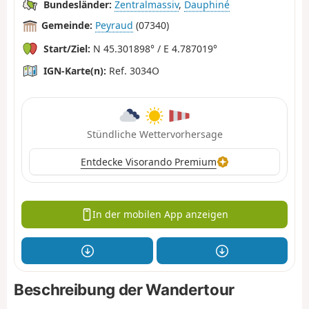
Bundesländer:
Zentralmassiv
,
Dauphiné
Gemeinde:
Peyraud
(07340)
Start/Ziel:
N 45.301898° / E 4.787019°
IGN-Karte(n):
Ref. 3034O
Stündliche Wettervorhersage
Entdecke Visorando Premium
In der mobilen App anzeigen
Beschreibung der Wandertour