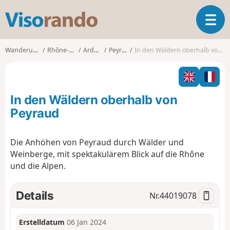
V
T
i
o
s
g
o
Wanderungen
Rhône-Alpes
Ardèche
Peyraud
In den Wäldern oberhalb von Peyraud
g
r
l
a
e
n
n
d
In den Wäldern oberhalb von
a
o
v
Peyraud
i
g
Die Anhöhen von Peyraud durch Wälder und
a
Weinberge, mit spektakulärem Blick auf die Rhône
t
i
und die Alpen.
o
n
Details
Nr.
44019078
Erstelldatum
06 Jan 2024