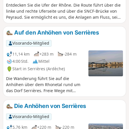
Entdecken Sie die Ufer der Rhône. Die Route führt über die
linke und rechte Uferseite und über die SNCF-Brücke von
Peyraud. Sie ermöglicht es uns, die Anlagen am Fluss, seine
Hochwasser, die Fauna und Flora zu entdecken.
Markierungen zeigen die verschiedenen Hochwasserstände
Auf den Anhöhen von Serrières
entlang des Weges an.
Visorando-Mitglied
11,14 km
+283 m
-284 m
4:00 Std.
Mittel
Start in Serrières (Ardèche)
Die Wanderung führt Sie auf die
Anhöhen über dem Rhonetal rund um
das Dorf Serrières. Freie Wege mit
schöner Aussicht auf das Rhonetal und
die Alpen sowie angenehm bewaldete
Die Anhöhen von Serrières
Wege wechseln sich auf der gesamten
Strecke ab. Zu Beginn der Wanderung
Visorando-Mitglied
durchqueren Sie das alte Serrières, das
einen kleinen Abstecher wert ist.
5,76 km
+220 m
-220 m