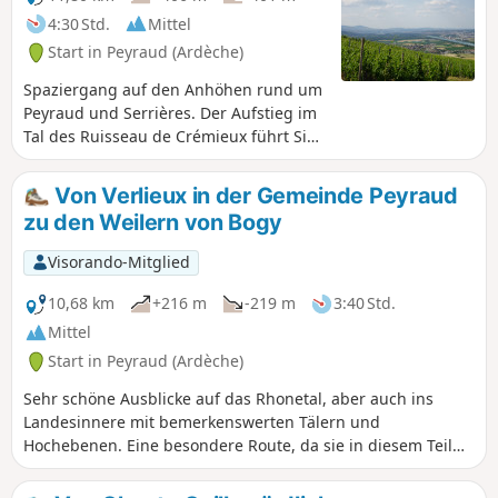
4:30 Std.
Mittel
Start in Peyraud (Ardèche)
Spaziergang auf den Anhöhen rund um
Peyraud und Serrières. Der Aufstieg im
Tal des Ruisseau de Crémieux führt Sie
zum kleinen Dorf Bogy. Die Wanderung
bietet Ihnen zahlreiche Aussichtspunkte
Von Verlieux in der Gemeinde Peyraud
mit Blick auf das Rhonetal und die
zu den Weilern von Bogy
Alpen, wenn die Sicht es zulässt.
Visorando-Mitglied
10,68 km
+216 m
-219 m
3:40 Std.
Mittel
Start in Peyraud (Ardèche)
Sehr schöne Ausblicke auf das Rhonetal, aber auch ins
Landesinnere mit bemerkenswerten Tälern und
Hochebenen. Eine besondere Route, da sie in diesem Teil
der Ardèche, in dem sich Felder und Wälder mehrmals
abwechseln, nur geringe Höhenunterschiede aufweist. Sie