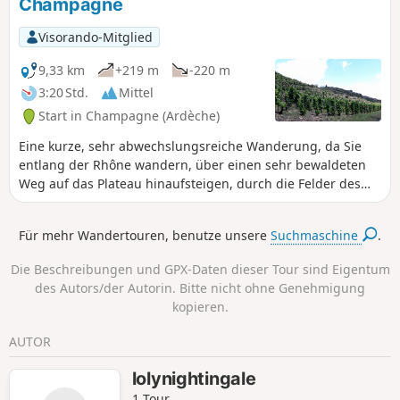
Champagne
Visorando-Mitglied
9,33 km
+219 m
-220 m
3:20 Std.
Mittel
Start in Champagne (Ardèche)
Eine kurze, sehr abwechslungsreiche Wanderung, da Sie
entlang der Rhône wandern, über einen sehr bewaldeten
Weg auf das Plateau hinaufsteigen, durch die Felder des
Plateaus gehen, wieder hinunter in die Weinberge von
Saint-Désirat steigen und auf der ehemaligen Bahnstrecke
Für mehr Wandertouren, benutze unsere
Suchmaschine
.
zwischen Saint-Rambert d'Albon und Vernosc-lès-Annonay
enden. Diese Wanderung ist für Kinder im Alter von 6 bis 12
Die Beschreibungen und GPX-Daten dieser Tour sind Eigentum
Jahren geeignet. Die Beschreibung wurde am 13.
des Autors/der Autorin. Bitte nicht ohne Genehmigung
September 2020 geändert und sollte nun keine Probleme
kopieren.
mehr bereiten.
AUTOR
lolynightingale
1 Tour