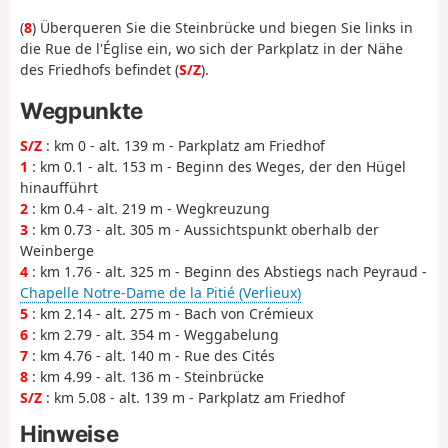
(
8
) Überqueren Sie die Steinbrücke und biegen Sie links in
die Rue de l'Église ein, wo sich der Parkplatz in der Nähe
des Friedhofs befindet (
S/Z
).
Wegpunkte
S/Z
: km 0 - alt. 139 m - Parkplatz am Friedhof
1
: km 0.1 - alt. 153 m - Beginn des Weges, der den Hügel
hinaufführt
2
: km 0.4 - alt. 219 m - Wegkreuzung
3
: km 0.73 - alt. 305 m - Aussichtspunkt oberhalb der
Weinberge
4
: km 1.76 - alt. 325 m - Beginn des Abstiegs nach Peyraud -
Chapelle Notre-Dame de la Pitié (Verlieux)
5
: km 2.14 - alt. 275 m - Bach von Crémieux
6
: km 2.79 - alt. 354 m - Weggabelung
7
: km 4.76 - alt. 140 m - Rue des Cités
8
: km 4.99 - alt. 136 m - Steinbrücke
S/Z
: km 5.08 - alt. 139 m - Parkplatz am Friedhof
Hinweise