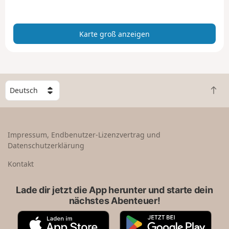
a
n
z
Karte groß anzeigen
e
i
g
e
n
W
Z
ä
u
h
r
l
ü
e
Impressum, Endbenutzer-Lizenzvertrag und
c
e
Datenschutzerklärung
k
i
n
n
Kontakt
a
L
c
a
Lade dir jetzt die App herunter und starte dein
h
n
nächstes Abenteuer!
o
d
b
A
G
e
p
o