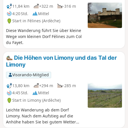
WANDERUNGEN UNTERNEHMEN: Sie
11,84 km
+322 m
-316 m
können Fotos einstellen und den
4:20 Std.
Mittel
Standort auf der Route angeben.
Start in Félines (Ardèche)
Diese Wanderung führt Sie über kleine
Wege vom kleinen Dorf Félines zum Col
du Fayet.
Die Höhen von Limony und das Tal der
Limony
Visorando-Mitglied
13,80 km
+294 m
-285 m
4:45 Std.
Mittel
Start in Limony (Ardèche)
Leichte Wanderung ab dem Dorf
Limony. Nach dem Aufstieg auf die
Anhöhe haben Sie bei gutem Wetter
einen schönen Blick nach Osten auf die