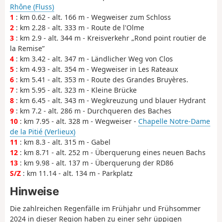
Rhône (Fluss)
1
: km 0.62 - alt. 166 m - Wegweiser zum Schloss
2
: km 2.28 - alt. 333 m - Route de l'Olme
3
: km 2.9 - alt. 344 m - Kreisverkehr „Rond point routier de
la Remise”
4
: km 3.42 - alt. 347 m - Ländlicher Weg von Clos
5
: km 4.93 - alt. 354 m - Wegweiser in Les Rateaux
6
: km 5.41 - alt. 353 m - Route des Grandes Bruyères.
7
: km 5.95 - alt. 323 m - Kleine Brücke
8
: km 6.45 - alt. 343 m - Wegkreuzung und blauer Hydrant
9
: km 7.2 - alt. 286 m - Durchqueren des Baches
10
: km 7.95 - alt. 328 m - Wegweiser -
Chapelle Notre-Dame
de la Pitié (Verlieux)
11
: km 8.3 - alt. 315 m - Gabel
12
: km 8.71 - alt. 252 m - Überquerung eines neuen Bachs
13
: km 9.98 - alt. 137 m - Überquerung der RD86
S/Z
: km 11.14 - alt. 134 m - Parkplatz
Hinweise
Die zahlreichen Regenfälle im Frühjahr und Frühsommer
2024 in dieser Region haben zu einer sehr üppigen