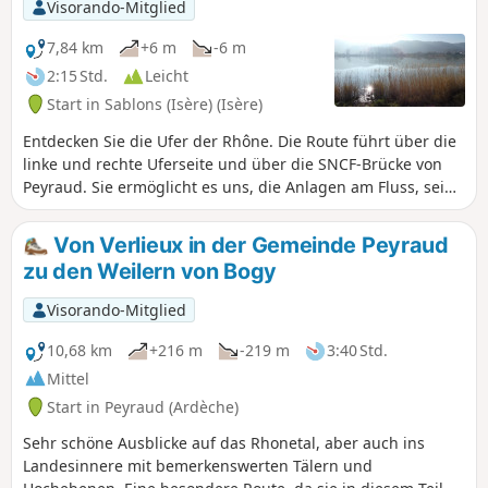
Visorando-Mitglied
7,84 km
+6 m
-6 m
2:15 Std.
Leicht
Start in Sablons (Isère) (Isère)
Entdecken Sie die Ufer der Rhône. Die Route führt über die
linke und rechte Uferseite und über die SNCF-Brücke von
Peyraud. Sie ermöglicht es uns, die Anlagen am Fluss, seine
Hochwasser, die Fauna und Flora zu entdecken.
Markierungen zeigen die verschiedenen Hochwasserstände
Von Verlieux in der Gemeinde Peyraud
entlang des Weges an.
zu den Weilern von Bogy
Visorando-Mitglied
10,68 km
+216 m
-219 m
3:40 Std.
Mittel
Start in Peyraud (Ardèche)
Sehr schöne Ausblicke auf das Rhonetal, aber auch ins
Landesinnere mit bemerkenswerten Tälern und