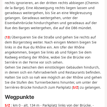
rechts ignorieren, an der dritten rechts abbiegen (Chemin
de la Barge). Eine Abzweigung rechts liegen lassen und
geradeaus weitergehen, bis Sie an eine Wegkreuzung
gelangen. Geradeaus weitergehen, unter der
Eisenbahnbrücke hindurchgehen und geradeaus auf der
Rue des Barges weitergehen, die auf die D86 mündet.
(
13
) Überqueren Sie die Straße und gehen Sie rechts auf
dem Bürgersteig weiter. Nach einigen Metern biegen Sie
links in die Rue du Rhône ein. Am Ufer der Rhône
angekommen, biegen Sie links ab und folgen Sie dem
Radweg entlang der Rhône, wobei Sie die Brücke von
Serrière in der Ferne vor sich sehen.
Gehen Sie zwischen den einstöckigen Gebäuden hindurch,
in denen sich ein Fahrradverleih und Restaurants befinden.
Halten Sie sich so nah wie möglich an der Rhône und gehen
Sie die Stufen des Turnierbeckens hinunter, um unter der
Serrières-Brücke hindurch zum Parkplatz (
S/Z
) zu gelangen.
Wegpunkte
S/Z
: km 0 - alt. 134 m - Parkplatz links von der Brücke. -