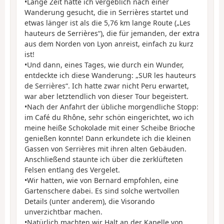
•Lange Zeit hatte ich vergeblich nach einer
Wanderung gesucht, die in Serrières startet und
etwas länger ist als die 5,76 km lange Route („Les
hauteurs de Serrières“), die für jemanden, der extra
aus dem Norden von Lyon anreist, einfach zu kurz
ist!
•Und dann, eines Tages, wie durch ein Wunder,
entdeckte ich diese Wanderung: „SUR les hauteurs
de Serrières“. Ich hatte zwar nicht Peru erwartet,
war aber letztendlich von dieser Tour begeistert.
•Nach der Anfahrt der übliche morgendliche Stopp:
im Café du Rhône, sehr schön eingerichtet, wo ich
meine heiße Schokolade mit einer Scheibe Brioche
genießen konnte! Dann erkundete ich die kleinen
Gassen von Serrières mit ihren alten Gebäuden.
Anschließend staunte ich über die zerklüfteten
Felsen entlang des Vergelet.
•Wir hatten, wie von Bernard empfohlen, eine
Gartenschere dabei. Es sind solche wertvollen
Details (unter anderem), die Visorando
unverzichtbar machen.
•Natürlich machten wir Halt an der Kapelle von