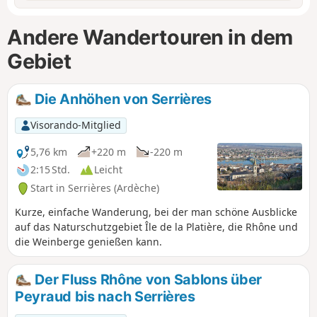
Andere Wandertouren in dem
Gebiet
Die Anhöhen von Serrières
Visorando-Mitglied
5,76 km
+220 m
-220 m
2:15 Std.
Leicht
Start in Serrières (Ardèche)
Kurze, einfache Wanderung, bei der man schöne Ausblicke
auf das Naturschutzgebiet Île de la Platière, die Rhône und
die Weinberge genießen kann.
Der Fluss Rhône von Sablons über
Peyraud bis nach Serrières