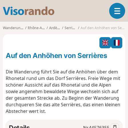
V
T
i
o
s
g
o
Wanderungen
Rhône-Alpes
Ardèche
Serrières
Auf den Anhöhen von Serrières
g
r
l
a
e
n
n
d
Auf den Anhöhen von Serrières
a
o
v
i
Die Wanderung führt Sie auf die Anhöhen über dem
g
Rhonetal rund um das Dorf Serrières. Freie Wege mit
a
schöner Aussicht auf das Rhonetal und die Alpen
t
sowie angenehm bewaldete Wege wechseln sich auf
i
o
der gesamten Strecke ab. Zu Beginn der Wanderung
n
durchqueren Sie das alte Serrières, das einen kleinen
Abstecher wert ist.
Details
Nr.
44576355