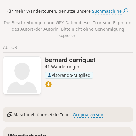
Alpen. Der Rückweg führt entlang der
Für mehr Wandertouren, benutze unsere
Suchmaschine
.
Limony.
Die Beschreibungen und GPX-Daten dieser Tour sind Eigentum
des Autors/der Autorin. Bitte nicht ohne Genehmigung
kopieren.
AUTOR
bernard carriquet
41 Wanderungen
Visorando-Mitglied
Maschinell übersetzte Tour -
Originalversion