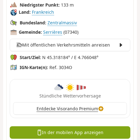
Niedrigster Punkt:
133 m
Land:
Frankreich
Bundesland:
Zentralmassiv
Gemeinde:
Serrières
(07340)
Mit öffentlichen Verkehrsmitteln anreisen
Start/Ziel:
N 45.318184° / E 4.766048°
IGN-Karte(n):
Ref. 3034O
Stündliche Wettervorhersage
Entdecke Visorando Premium
In der mobilen App anzeigen