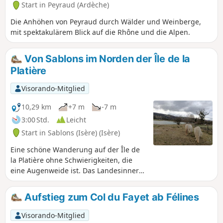
Start in Peyraud (Ardèche)
Die Anhöhen von Peyraud durch Wälder und Weinberge,
mit spektakulärem Blick auf die Rhône und die Alpen.
Von Sablons im Norden der Île de la
Platière
Visorando-Mitglied
10,29 km
+7 m
-7 m
3:00 Std.
Leicht
Start in Sablons (Isère) (Isère)
Eine schöne Wanderung auf der Île de
la Platière ohne Schwierigkeiten, die
eine Augenweide ist. Das Landesinnere
befindet sich in einem
Naturschutzgebiet. Vergessen Sie nicht,
Aufstieg zum Col du Fayet ab Félines
die Schilder in diesem Gebiet und ihre
Erklärungen zu lesen. AN ALLE
Visorando-Mitglied
WANDERER (SES), DIE MEINE