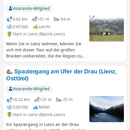
Visorando-Mitglied
9,02 km
+51 m
-54 m
2:45 Std.
Leicht
Start in Lienz (Bezirk Lienz)
Wenn Sie in Lienz wohnen, können Sie
sich mit dieser Tour auf die großen
Brocken vorbereiten, die die Region zu
bieten hat. Ein Spaziergang am Ufer des
Flusses und am Waldrand entlang. Der
Spaziergang am Ufer der Drau (Lienz,
Rundweg ist gut angelegt: Bänke,
Osttirol)
Tische, eine Wasserstelle. Ich empfehle
Ihnen einen kurzen Abstecher zum
Visorando-Mitglied
Kosakenfriedhof und eine Pause bei der
Kirche von Ulrichsbichl. Die Fotos
10,22 km
+25 m
-25 m
wurden im März 2023 aufgenommen: In
3:00 Std.
Mittel
dieser Jahreszeit blüht die Natur noch
Start in Lienz (Bezirk Lienz)
nicht...
Ein Spaziergang in Lienz an der Drau