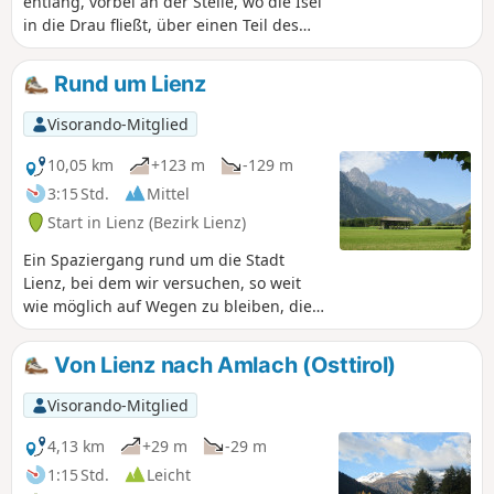
entlang, vorbei an der Stelle, wo die Isel
in die Drau fließt, über einen Teil des
Jakobswegs und zurück über den
Kosakenfriedhof.
Rund um Lienz
Visorando-Mitglied
10,05 km
+123 m
-129 m
3:15 Std.
Mittel
Start in Lienz (Bezirk Lienz)
Ein Spaziergang rund um die Stadt
Lienz, bei dem wir versuchen, so weit
wie möglich auf Wegen zu bleiben, die
für motorisierte Fahrzeuge nicht erlaubt
sind. Das wird leider nicht immer der
Von Lienz nach Amlach (Osttirol)
Fall sein, da wir uns ja im Stadtgebiet
befinden, aber es ist uns dennoch
Visorando-Mitglied
weitestgehend gelungen. So können Sie
die verschiedenen Täler und Berge rund
4,13 km
+29 m
-29 m
um die Stadt entdecken.
1:15 Std.
Leicht