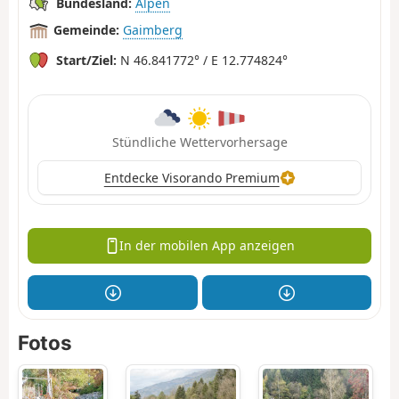
Bundesland:
Alpen
Gemeinde:
Gaimberg
Start/Ziel:
N 46.841772° / E 12.774824°
Stündliche Wettervorhersage
Entdecke Visorando Premium
In der mobilen App anzeigen
Fotos