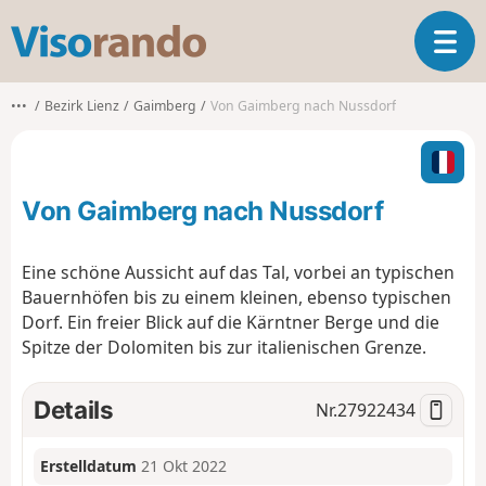
V
T
i
o
s
g
o
•••
Bezirk Lienz
Gaimberg
Von Gaimberg nach Nussdorf
g
r
l
a
e
n
n
d
Von Gaimberg nach Nussdorf
a
o
v
i
Eine schöne Aussicht auf das Tal, vorbei an typischen
g
Bauernhöfen bis zu einem kleinen, ebenso typischen
a
Dorf. Ein freier Blick auf die Kärntner Berge und die
t
Spitze der Dolomiten bis zur italienischen Grenze.
i
o
n
Details
Nr.
27922434
Erstelldatum
21 Okt 2022