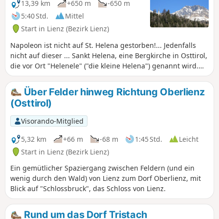
herrlichen Blick auf die umliegenden
13,39 km
+650 m
-650 m
Täler und Berge, darunter die
5:40 Std.
Mittel
Dolomitenkette, hat. Auch beim Abstieg
Start in Lienz (Bezirk Lienz)
hat man eine gute Sicht. Am Ende
durchquert man die kleinen Dörfer im
Napoleon ist nicht auf St. Helena gestorben!... Jedenfalls
Norden von Lienz.
nicht auf dieser ... Sankt Helena, eine Bergkirche in Osttirol,
die vor Ort "Helenele" ("die kleine Helena") genannt wird.
Diese Kirche ist schon von weitem zu sehen: Sie klebt an
einem Berghang und ist weiß wie ein Segel inmitten eines
Über Felder hinweg Richtung Oberlienz
Ozeans aus Fichten. Sie beherbergt auf ihrer Lichtung eine
(Osttirol)
erstaunliche Linde und bietet einen bemerkenswerten Blick
auf die Dolomitenkette. Der Weg dorthin führt über den
Visorando-Mitglied
Friedensweg. Rückweg durch den Wald und Oberlienz.
5,32 km
+66 m
-68 m
1:45 Std.
Leicht
Start in Lienz (Bezirk Lienz)
Ein gemütlicher Spaziergang zwischen Feldern (und ein
wenig durch den Wald) von Lienz zum Dorf Oberlienz, mit
Blick auf "Schlossbruck", das Schloss von Lienz.
Rund um das Dorf Tristach