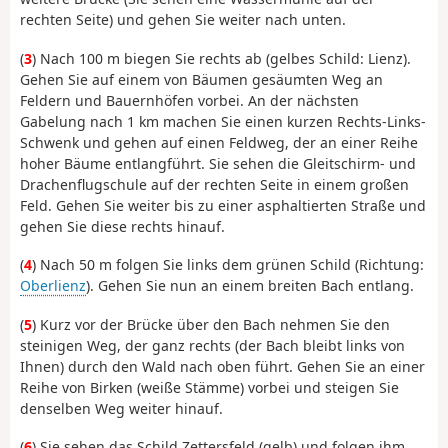
rechten Seite) und gehen Sie weiter nach unten.
(
3
) Nach 100 m biegen Sie rechts ab (gelbes Schild: Lienz).
Gehen Sie auf einem von Bäumen gesäumten Weg an
Feldern und Bauernhöfen vorbei. An der nächsten
Gabelung nach 1 km machen Sie einen kurzen Rechts-Links-
Schwenk und gehen auf einen Feldweg, der an einer Reihe
hoher Bäume entlangführt. Sie sehen die Gleitschirm- und
Drachenflugschule auf der rechten Seite in einem großen
Feld. Gehen Sie weiter bis zu einer asphaltierten Straße und
gehen Sie diese rechts hinauf.
(
4
) Nach 50 m folgen Sie links dem grünen Schild (Richtung:
Oberlienz
). Gehen Sie nun an einem breiten Bach entlang.
(
5
) Kurz vor der Brücke über den Bach nehmen Sie den
steinigen Weg, der ganz rechts (der Bach bleibt links von
Ihnen) durch den Wald nach oben führt. Gehen Sie an einer
Reihe von Birken (weiße Stämme) vorbei und steigen Sie
denselben Weg weiter hinauf.
(
6
) Sie sehen das Schild Zettersfeld (gelb) und folgen ihm