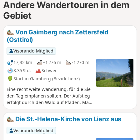
Andere Wandertouren in dem
Gebiet
Von Gaimberg nach Zettersfeld
(Osttirol)
Visorando-Mitglied
17,32 km
+1 276 m
-1 270 m
8:35 Std.
Schwer
Start in Gaimberg (Bezirk Lienz)
Eine recht weite Wanderung, für die Sie
den Tag einplanen sollten. Der Aufstieg
erfolgt durch den Wald auf Pfaden. Man
erreicht die Skistation Zettersfeld, wo
man die Möglichkeit hat, mit dem
Die St.-Helena-Kirche von Lienz aus
Sessellift weiter nach oben zu fahren.
Der Abstieg führt über den Hof
Visorando-Mitglied
Rottmann, von dem aus man einen