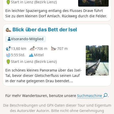
Start in Lienz (Bezirk Lienz)
Ein leichter Spaziergang entlang des Flusses Drave führt
Sie zu dem kleinen Dorf Amlach. Rückweg durch die Felder.
Blick über das Bett der Isel
Visorando-Mitglied
13,60 km
+706 m
-707 m
5:55 Std.
Mittel
Start in Lienz (Bezirk Lienz)
Ein schönes kleines Panorama über das Isel-
Tal, bevor dieser Gletscherfluss seinen Lauf
in der nahe gelegenen Drau beendet.
Zurück geht es an seinen Ufern entlang, wo
Sie hübsche Kieselsteine in allen Größen
Für mehr Wandertouren, benutze unsere
Suchmaschine
.
und Farben finden. Die Überquerung einer
Hängebrücke verleiht dieser Wanderung ein
Die Beschreibungen und GPX-Daten dieser Tour sind Eigentum
wenig Würze.
des Autors/der Autorin. Bitte nicht ohne Genehmigung